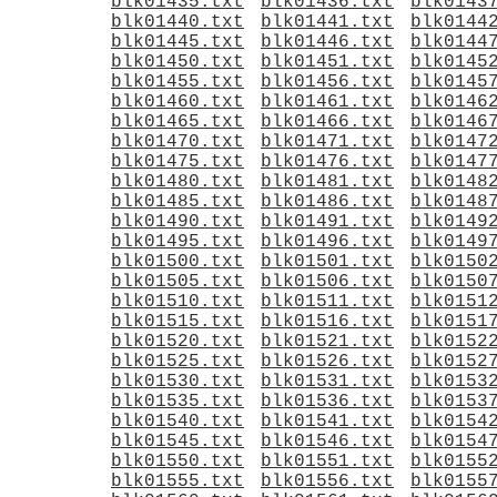
blk01435.txt
blk01436.txt
blk0143
blk01440.txt
blk01441.txt
blk0144
blk01445.txt
blk01446.txt
blk0144
blk01450.txt
blk01451.txt
blk0145
blk01455.txt
blk01456.txt
blk0145
blk01460.txt
blk01461.txt
blk0146
blk01465.txt
blk01466.txt
blk0146
blk01470.txt
blk01471.txt
blk0147
blk01475.txt
blk01476.txt
blk0147
blk01480.txt
blk01481.txt
blk0148
blk01485.txt
blk01486.txt
blk0148
blk01490.txt
blk01491.txt
blk0149
blk01495.txt
blk01496.txt
blk0149
blk01500.txt
blk01501.txt
blk0150
blk01505.txt
blk01506.txt
blk0150
blk01510.txt
blk01511.txt
blk0151
blk01515.txt
blk01516.txt
blk0151
blk01520.txt
blk01521.txt
blk0152
blk01525.txt
blk01526.txt
blk0152
blk01530.txt
blk01531.txt
blk0153
blk01535.txt
blk01536.txt
blk0153
blk01540.txt
blk01541.txt
blk0154
blk01545.txt
blk01546.txt
blk0154
blk01550.txt
blk01551.txt
blk0155
blk01555.txt
blk01556.txt
blk0155