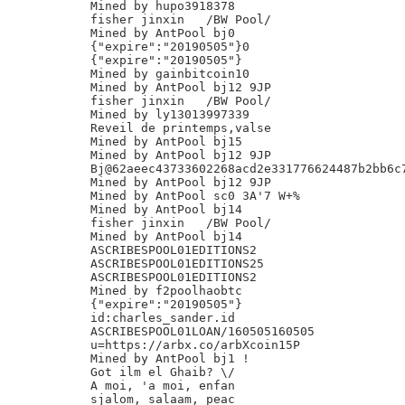
Mined by hupo3918378

fisher jinxin	/BW Pool/

Mined by AntPool bj0

{"expire":"20190505"}0

{"expire":"20190505"}

Mined by gainbitcoin10

Mined by AntPool bj12 9JP

fisher jinxin	/BW Pool/

Mined by ly13013997339

Reveil de printemps,valse

Mined by AntPool bj15

Mined by AntPool bj12 9JP

Bj@62aeec43733602268acd2e331776624487b2bb6c7
Mined by AntPool bj12 9JP

Mined by AntPool sc0 3A'7 W+%

Mined by AntPool bj14

fisher jinxin	/BW Pool/

Mined by AntPool bj14

ASCRIBESPOOL01EDITIONS2

ASCRIBESPOOL01EDITIONS25

ASCRIBESPOOL01EDITIONS2

Mined by f2poolhaobtc

{"expire":"20190505"}

id:charles_sander.id

ASCRIBESPOOL01LOAN/160505160505

u=https://arbx.co/arbXcoin15P

Mined by AntPool bj1 !

Got ilm el Ghaib? \/

A moi, 'a moi, enfan

sjalom, salaam, peac
