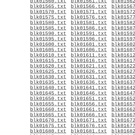
blk01560.txt
blk01561.txt
blk0156
blk01565.txt
blk01566.txt
blk0156
blk01570.txt
blk01571.txt
blk0157
blk01575.txt
blk01576.txt
blk0157
blk01580.txt
blk01581.txt
blk0158
blk01585.txt
blk01586.txt
blk0158
blk01590.txt
blk01591.txt
blk0159
blk01595.txt
blk01596.txt
blk0159
blk01600.txt
blk01601.txt
blk0160
blk01605.txt
blk01606.txt
blk0160
blk01610.txt
blk01611.txt
blk0161
blk01615.txt
blk01616.txt
blk0161
blk01620.txt
blk01621.txt
blk0162
blk01625.txt
blk01626.txt
blk0162
blk01630.txt
blk01631.txt
blk0163
blk01635.txt
blk01636.txt
blk0163
blk01640.txt
blk01641.txt
blk0164
blk01645.txt
blk01646.txt
blk0164
blk01650.txt
blk01651.txt
blk0165
blk01655.txt
blk01656.txt
blk0165
blk01660.txt
blk01661.txt
blk0166
blk01665.txt
blk01666.txt
blk0166
blk01670.txt
blk01671.txt
blk0167
blk01675.txt
blk01676.txt
blk0167
blk01680.txt
blk01681.txt
blk0168