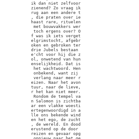
ik dan niet zelfvoor

zienend? Zo vraag ik

rug aan een andere t

, die praten over ie

haast rare, rituelen

 met bouwvakkers wer

 toch ergens over? O

f was ik iets verget

elgrimstocht, afgebr

oken en gebroken ter

drie Jubels bestaan

e'cht voor hij die z

ol, onwetend van hun

enselijkheid. Dat is

 het wachtwoord. Hen

 onbekend, want zij

 verlang naar meer r

eizen. Naar het avon

tuur, naar de lieve,

r het kan niet meer.

 Rondom de tempel va

n Salomon is zichtba

ar een vlakke woesti

ertegenwoordigd in a

lle ons bekende wind

en het ego, de zucht

, de wereld. En dood

erustend op de door

reizen en gevaar opg

 opnieuw naar het ge
