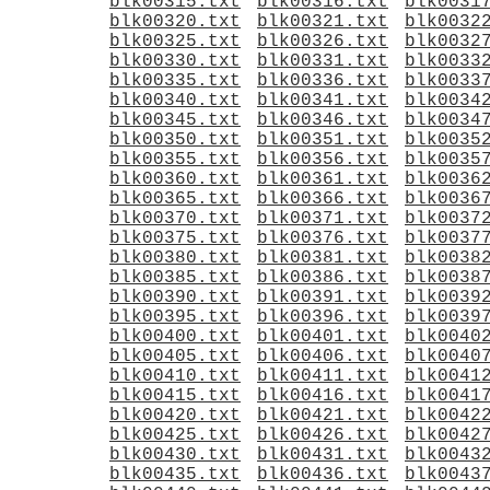
blk00315.txt
blk00316.txt
blk0031
blk00320.txt
blk00321.txt
blk0032
blk00325.txt
blk00326.txt
blk0032
blk00330.txt
blk00331.txt
blk0033
blk00335.txt
blk00336.txt
blk0033
blk00340.txt
blk00341.txt
blk0034
blk00345.txt
blk00346.txt
blk0034
blk00350.txt
blk00351.txt
blk0035
blk00355.txt
blk00356.txt
blk0035
blk00360.txt
blk00361.txt
blk0036
blk00365.txt
blk00366.txt
blk0036
blk00370.txt
blk00371.txt
blk0037
blk00375.txt
blk00376.txt
blk0037
blk00380.txt
blk00381.txt
blk0038
blk00385.txt
blk00386.txt
blk0038
blk00390.txt
blk00391.txt
blk0039
blk00395.txt
blk00396.txt
blk0039
blk00400.txt
blk00401.txt
blk0040
blk00405.txt
blk00406.txt
blk0040
blk00410.txt
blk00411.txt
blk0041
blk00415.txt
blk00416.txt
blk0041
blk00420.txt
blk00421.txt
blk0042
blk00425.txt
blk00426.txt
blk0042
blk00430.txt
blk00431.txt
blk0043
blk00435.txt
blk00436.txt
blk0043