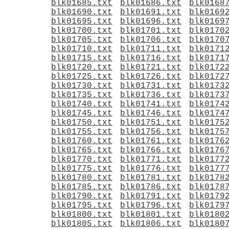
blk01685.txt
blk01686.txt
blk0168
blk01690.txt
blk01691.txt
blk0169
blk01695.txt
blk01696.txt
blk0169
blk01700.txt
blk01701.txt
blk0170
blk01705.txt
blk01706.txt
blk0170
blk01710.txt
blk01711.txt
blk0171
blk01715.txt
blk01716.txt
blk0171
blk01720.txt
blk01721.txt
blk0172
blk01725.txt
blk01726.txt
blk0172
blk01730.txt
blk01731.txt
blk0173
blk01735.txt
blk01736.txt
blk0173
blk01740.txt
blk01741.txt
blk0174
blk01745.txt
blk01746.txt
blk0174
blk01750.txt
blk01751.txt
blk0175
blk01755.txt
blk01756.txt
blk0175
blk01760.txt
blk01761.txt
blk0176
blk01765.txt
blk01766.txt
blk0176
blk01770.txt
blk01771.txt
blk0177
blk01775.txt
blk01776.txt
blk0177
blk01780.txt
blk01781.txt
blk0178
blk01785.txt
blk01786.txt
blk0178
blk01790.txt
blk01791.txt
blk0179
blk01795.txt
blk01796.txt
blk0179
blk01800.txt
blk01801.txt
blk0180
blk01805.txt
blk01806.txt
blk0180