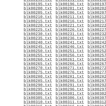
blk00190.txt
blk00191.txt
blk0019
blk00195.txt
blk00196.txt
blk0019
blk00200.txt
blk00201.txt
blk0020
blk00205.txt
blk00206.txt
blk0020
blk00210.txt
blk00211.txt
blk0021
blk00215.txt
blk00216.txt
blk0021
blk00220.txt
blk00221.txt
blk0022
blk00225.txt
blk00226.txt
blk0022
blk00230.txt
blk00231.txt
blk0023
blk00235.txt
blk00236.txt
blk0023
blk00240.txt
blk00241.txt
blk0024
blk00245.txt
blk00246.txt
blk0024
blk00250.txt
blk00251.txt
blk0025
blk00255.txt
blk00256.txt
blk0025
blk00260.txt
blk00261.txt
blk0026
blk00265.txt
blk00266.txt
blk0026
blk00270.txt
blk00271.txt
blk0027
blk00275.txt
blk00276.txt
blk0027
blk00280.txt
blk00281.txt
blk0028
blk00285.txt
blk00286.txt
blk0028
blk00290.txt
blk00291.txt
blk0029
blk00295.txt
blk00296.txt
blk0029
blk00300.txt
blk00301.txt
blk0030
blk00305.txt
blk00306.txt
blk0030
blk00310.txt
blk00311.txt
blk0031