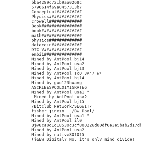
bba4289c721b9aa0268c

5796614f69a0457313b7

Conceptual##########

Physics#############

Crowell#############

Book################

book################

math################

physics#############

datacoin############

DTC-V###############

embii###############

Mined by AntPool bj14

Mined by AntPool usa2

Mined by AntPool bj13

Mined by AntPool sc0 3A'7 W+

Mined by AntPool bj14

Mined by guo123huang

ASCRIBESPOOL01MIGRATE6

Mined by AntPool usa1 "

 Mined by AntPool usa2

Mined by AntPool bj15

/BitClub Network/SEGWIT/

fisher jinxin	/BW Pool/

Mined by AntPool usa1 "

Mined by AntPool il0

Bj@8ca0d1d18530c3cf800226d00df6e3e5bab2d17db
Mined by AntPool usa2

Mined by native801015

(j&EW Digital? No, it's only mind divide!
