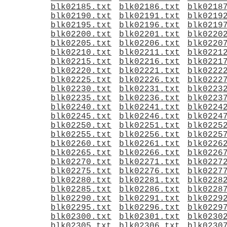
blk02185.txt
blk02186.txt
blk0218
blk02190.txt
blk02191.txt
blk0219
blk02195.txt
blk02196.txt
blk0219
blk02200.txt
blk02201.txt
blk0220
blk02205.txt
blk02206.txt
blk0220
blk02210.txt
blk02211.txt
blk0221
blk02215.txt
blk02216.txt
blk0221
blk02220.txt
blk02221.txt
blk0222
blk02225.txt
blk02226.txt
blk0222
blk02230.txt
blk02231.txt
blk0223
blk02235.txt
blk02236.txt
blk0223
blk02240.txt
blk02241.txt
blk0224
blk02245.txt
blk02246.txt
blk0224
blk02250.txt
blk02251.txt
blk0225
blk02255.txt
blk02256.txt
blk0225
blk02260.txt
blk02261.txt
blk0226
blk02265.txt
blk02266.txt
blk0226
blk02270.txt
blk02271.txt
blk0227
blk02275.txt
blk02276.txt
blk0227
blk02280.txt
blk02281.txt
blk0228
blk02285.txt
blk02286.txt
blk0228
blk02290.txt
blk02291.txt
blk0229
blk02295.txt
blk02296.txt
blk0229
blk02300.txt
blk02301.txt
blk0230
blk02305.txt
blk02306.txt
blk0230