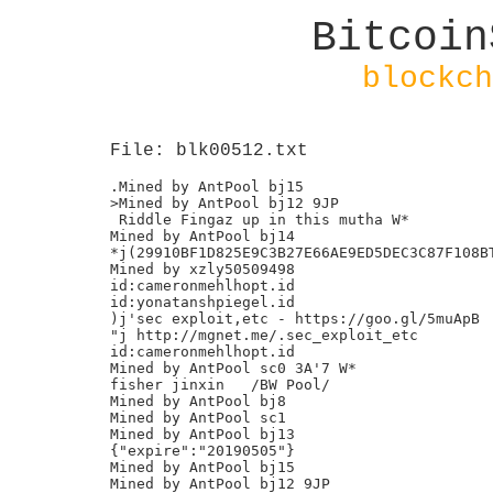
Bitcoin
blockch
File: blk00512.txt
.Mined by AntPool bj15

>Mined by AntPool bj12 9JP

 Riddle Fingaz up in this mutha W*

Mined by AntPool bj14

*j(29910BF1D825E9C3B27E66AE9ED5DEC3C87F108BT
Mined by xzly50509498

id:cameronmehlhopt.id

id:yonatanshpiegel.id

)j'sec exploit,etc - https://goo.gl/5muApB

"j http://mgnet.me/.sec_exploit_etc

id:cameronmehlhopt.id

Mined by AntPool sc0 3A'7 W*

fisher jinxin	/BW Pool/

Mined by AntPool bj8

Mined by AntPool sc1

Mined by AntPool bj13

{"expire":"20190505"}

Mined by AntPool bj15

Mined by AntPool bj12 9JP
