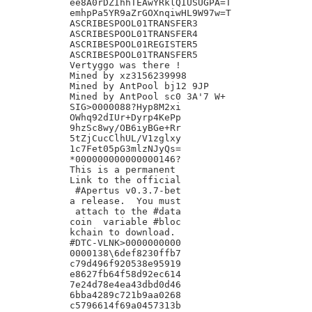
ee8A0rDZIhhTEAwYRklQIUSUGPA=T

emhpPa5YR9aZrGOXnqiwHL9W97w=T

ASCRIBESPOOL01TRANSFER3

ASCRIBESPOOL01TRANSFER4

ASCRIBESPOOL01REGISTER5

ASCRIBESPOOL01TRANSFER5

Vertyggo was there !

Mined by xz3156239998

Mined by AntPool bj12 9JP

Mined by AntPool sc0 3A'7 W+

SIG>0000088?Hyp8M2xi

OWhq92dIUr+Dyrp4KePp

9hzSc8wy/OB6iyBGe+Rr

5tZjCucClhUL/V1zglxy

1c7Fet05pG3mlzNJyQs=

*000000000000000146?

This is a permanent

Link to the official

 #Apertus v0.3.7-bet

a release.  You must

 attach to the #data

coin  variable #bloc

kchain to download.

#DTC-VLNK>0000000000

0000138\6def8230ffb7

c79d496f920538e95919

e8627fb64f58d92ec614

7e24d78e4ea43dbd0d46

6bba4289c721b9aa0268

c5796614f69a0457313b
