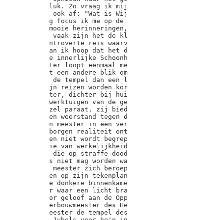
luk. Zo vraag ik mij

 ook af: "Wat is Wij

g focus ik me op de

mooie herinneringen,

 vaak zijn het de kl

ntroverte reis waarv

an ik hoop dat het d

e innerlijke Schoonh

ter loopt eenmaal me

t een andere blik om

 de tempel dan een l

jn reizen worden kor

ter, dichter bij hui

werktuigen van de ge

zel paraat, zij bied

en weerstand tegen d

n meester in een ver

borgen realiteit ont

en niet wordt begrep

ie van werkelijkheid

 die op straffe dood

s niet mag worden wa

 meester zich beroep

en op zijn tekenplan

e donkere binnenkame

r waar een licht bra

or geloof aan de Opp

erbouwmeester des He

eester de tempel des

 Jubels voor he'n in
