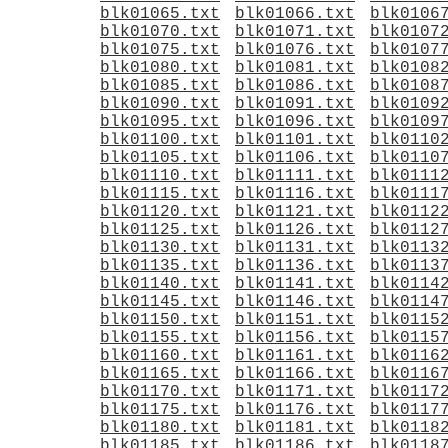
blk01065.txt
blk01066.txt
blk0106
blk01070.txt
blk01071.txt
blk0107
blk01075.txt
blk01076.txt
blk0107
blk01080.txt
blk01081.txt
blk0108
blk01085.txt
blk01086.txt
blk0108
blk01090.txt
blk01091.txt
blk0109
blk01095.txt
blk01096.txt
blk0109
blk01100.txt
blk01101.txt
blk0110
blk01105.txt
blk01106.txt
blk0110
blk01110.txt
blk01111.txt
blk0111
blk01115.txt
blk01116.txt
blk0111
blk01120.txt
blk01121.txt
blk0112
blk01125.txt
blk01126.txt
blk0112
blk01130.txt
blk01131.txt
blk0113
blk01135.txt
blk01136.txt
blk0113
blk01140.txt
blk01141.txt
blk0114
blk01145.txt
blk01146.txt
blk0114
blk01150.txt
blk01151.txt
blk0115
blk01155.txt
blk01156.txt
blk0115
blk01160.txt
blk01161.txt
blk0116
blk01165.txt
blk01166.txt
blk0116
blk01170.txt
blk01171.txt
blk0117
blk01175.txt
blk01176.txt
blk0117
blk01180.txt
blk01181.txt
blk0118
blk01185.txt
blk01186.txt
blk0118