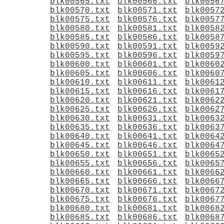
blk00565.txt
blk00566.txt
blk0056
blk00570.txt
blk00571.txt
blk0057
blk00575.txt
blk00576.txt
blk0057
blk00580.txt
blk00581.txt
blk0058
blk00585.txt
blk00586.txt
blk0058
blk00590.txt
blk00591.txt
blk0059
blk00595.txt
blk00596.txt
blk0059
blk00600.txt
blk00601.txt
blk0060
blk00605.txt
blk00606.txt
blk0060
blk00610.txt
blk00611.txt
blk0061
blk00615.txt
blk00616.txt
blk0061
blk00620.txt
blk00621.txt
blk0062
blk00625.txt
blk00626.txt
blk0062
blk00630.txt
blk00631.txt
blk0063
blk00635.txt
blk00636.txt
blk0063
blk00640.txt
blk00641.txt
blk0064
blk00645.txt
blk00646.txt
blk0064
blk00650.txt
blk00651.txt
blk0065
blk00655.txt
blk00656.txt
blk0065
blk00660.txt
blk00661.txt
blk0066
blk00665.txt
blk00666.txt
blk0066
blk00670.txt
blk00671.txt
blk0067
blk00675.txt
blk00676.txt
blk0067
blk00680.txt
blk00681.txt
blk0068
blk00685.txt
blk00686.txt
blk0068