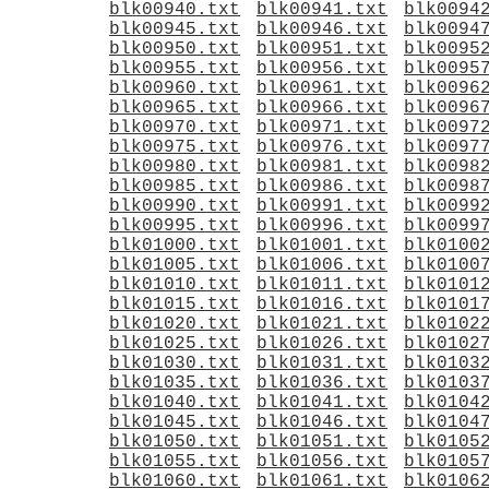
blk00940.txt
blk00941.txt
blk0094
blk00945.txt
blk00946.txt
blk0094
blk00950.txt
blk00951.txt
blk0095
blk00955.txt
blk00956.txt
blk0095
blk00960.txt
blk00961.txt
blk0096
blk00965.txt
blk00966.txt
blk0096
blk00970.txt
blk00971.txt
blk0097
blk00975.txt
blk00976.txt
blk0097
blk00980.txt
blk00981.txt
blk0098
blk00985.txt
blk00986.txt
blk0098
blk00990.txt
blk00991.txt
blk0099
blk00995.txt
blk00996.txt
blk0099
blk01000.txt
blk01001.txt
blk0100
blk01005.txt
blk01006.txt
blk0100
blk01010.txt
blk01011.txt
blk0101
blk01015.txt
blk01016.txt
blk0101
blk01020.txt
blk01021.txt
blk0102
blk01025.txt
blk01026.txt
blk0102
blk01030.txt
blk01031.txt
blk0103
blk01035.txt
blk01036.txt
blk0103
blk01040.txt
blk01041.txt
blk0104
blk01045.txt
blk01046.txt
blk0104
blk01050.txt
blk01051.txt
blk0105
blk01055.txt
blk01056.txt
blk0105
blk01060.txt
blk01061.txt
blk0106