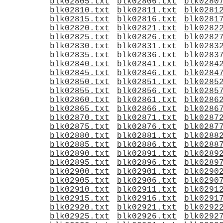
blk02805.txt
blk02806.txt
blk0280
blk02810.txt
blk02811.txt
blk0281
blk02815.txt
blk02816.txt
blk0281
blk02820.txt
blk02821.txt
blk0282
blk02825.txt
blk02826.txt
blk0282
blk02830.txt
blk02831.txt
blk0283
blk02835.txt
blk02836.txt
blk0283
blk02840.txt
blk02841.txt
blk0284
blk02845.txt
blk02846.txt
blk0284
blk02850.txt
blk02851.txt
blk0285
blk02855.txt
blk02856.txt
blk0285
blk02860.txt
blk02861.txt
blk0286
blk02865.txt
blk02866.txt
blk0286
blk02870.txt
blk02871.txt
blk0287
blk02875.txt
blk02876.txt
blk0287
blk02880.txt
blk02881.txt
blk0288
blk02885.txt
blk02886.txt
blk0288
blk02890.txt
blk02891.txt
blk0289
blk02895.txt
blk02896.txt
blk0289
blk02900.txt
blk02901.txt
blk0290
blk02905.txt
blk02906.txt
blk0290
blk02910.txt
blk02911.txt
blk0291
blk02915.txt
blk02916.txt
blk0291
blk02920.txt
blk02921.txt
blk0292
blk02925.txt
blk02926.txt
blk0292