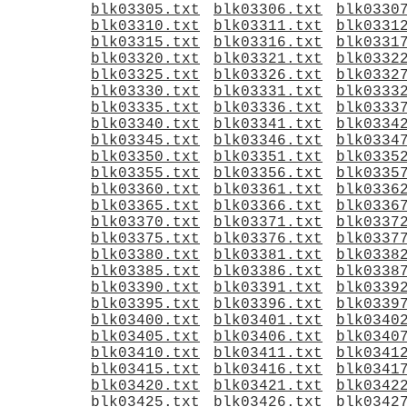
blk03305.txt
blk03306.txt
blk0330
blk03310.txt
blk03311.txt
blk0331
blk03315.txt
blk03316.txt
blk0331
blk03320.txt
blk03321.txt
blk0332
blk03325.txt
blk03326.txt
blk0332
blk03330.txt
blk03331.txt
blk0333
blk03335.txt
blk03336.txt
blk0333
blk03340.txt
blk03341.txt
blk0334
blk03345.txt
blk03346.txt
blk0334
blk03350.txt
blk03351.txt
blk0335
blk03355.txt
blk03356.txt
blk0335
blk03360.txt
blk03361.txt
blk0336
blk03365.txt
blk03366.txt
blk0336
blk03370.txt
blk03371.txt
blk0337
blk03375.txt
blk03376.txt
blk0337
blk03380.txt
blk03381.txt
blk0338
blk03385.txt
blk03386.txt
blk0338
blk03390.txt
blk03391.txt
blk0339
blk03395.txt
blk03396.txt
blk0339
blk03400.txt
blk03401.txt
blk0340
blk03405.txt
blk03406.txt
blk0340
blk03410.txt
blk03411.txt
blk0341
blk03415.txt
blk03416.txt
blk0341
blk03420.txt
blk03421.txt
blk0342
blk03425.txt
blk03426.txt
blk0342