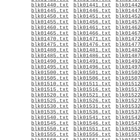
blk01440.txt
blk01441.txt
blk0144
blk01445.txt
blk01446.txt
blk0144
blk01450.txt
blk01451.txt
blk0145
blk01455.txt
blk01456.txt
blk0145
blk01460.txt
blk01461.txt
blk0146
blk01465.txt
blk01466.txt
blk0146
blk01470.txt
blk01471.txt
blk0147
blk01475.txt
blk01476.txt
blk0147
blk01480.txt
blk01481.txt
blk0148
blk01485.txt
blk01486.txt
blk0148
blk01490.txt
blk01491.txt
blk0149
blk01495.txt
blk01496.txt
blk0149
blk01500.txt
blk01501.txt
blk0150
blk01505.txt
blk01506.txt
blk0150
blk01510.txt
blk01511.txt
blk0151
blk01515.txt
blk01516.txt
blk0151
blk01520.txt
blk01521.txt
blk0152
blk01525.txt
blk01526.txt
blk0152
blk01530.txt
blk01531.txt
blk0153
blk01535.txt
blk01536.txt
blk0153
blk01540.txt
blk01541.txt
blk0154
blk01545.txt
blk01546.txt
blk0154
blk01550.txt
blk01551.txt
blk0155
blk01555.txt
blk01556.txt
blk0155