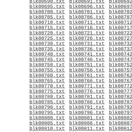
blk00690.txt
blk00691.txt
blk0069
blk00695.txt
blk00696.txt
blk0069
blk00700.txt
blk00701.txt
blk0070
blk00705.txt
blk00706.txt
blk0070
blk00710.txt
blk00711.txt
blk0071
blk00715.txt
blk00716.txt
blk0071
blk00720.txt
blk00721.txt
blk0072
blk00725.txt
blk00726.txt
blk0072
blk00730.txt
blk00731.txt
blk0073
blk00735.txt
blk00736.txt
blk0073
blk00740.txt
blk00741.txt
blk0074
blk00745.txt
blk00746.txt
blk0074
blk00750.txt
blk00751.txt
blk0075
blk00755.txt
blk00756.txt
blk0075
blk00760.txt
blk00761.txt
blk0076
blk00765.txt
blk00766.txt
blk0076
blk00770.txt
blk00771.txt
blk0077
blk00775.txt
blk00776.txt
blk0077
blk00780.txt
blk00781.txt
blk0078
blk00785.txt
blk00786.txt
blk0078
blk00790.txt
blk00791.txt
blk0079
blk00795.txt
blk00796.txt
blk0079
blk00800.txt
blk00801.txt
blk0080
blk00805.txt
blk00806.txt
blk0080
blk00810.txt
blk00811.txt
blk0081