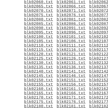
blk02060.txt
blk02061.txt
blk0206
blk02065.txt
blk02066.txt
blk0206
blk02070.txt
blk02071.txt
blk0207
blk02075.txt
blk02076.txt
blk0207
blk02080.txt
blk02081.txt
blk0208
blk02085.txt
blk02086.txt
blk0208
blk02090.txt
blk02091.txt
blk0209
blk02095.txt
blk02096.txt
blk0209
blk02100.txt
blk02101.txt
blk0210
blk02105.txt
blk02106.txt
blk0210
blk02110.txt
blk02111.txt
blk0211
blk02115.txt
blk02116.txt
blk0211
blk02120.txt
blk02121.txt
blk0212
blk02125.txt
blk02126.txt
blk0212
blk02130.txt
blk02131.txt
blk0213
blk02135.txt
blk02136.txt
blk0213
blk02140.txt
blk02141.txt
blk0214
blk02145.txt
blk02146.txt
blk0214
blk02150.txt
blk02151.txt
blk0215
blk02155.txt
blk02156.txt
blk0215
blk02160.txt
blk02161.txt
blk0216
blk02165.txt
blk02166.txt
blk0216
blk02170.txt
blk02171.txt
blk0217
blk02175.txt
blk02176.txt
blk0217
blk02180.txt
blk02181.txt
blk0218