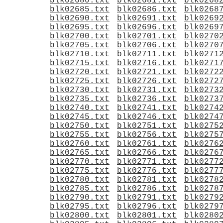
blk02680.txt
blk02681.txt
blk0268
blk02685.txt
blk02686.txt
blk0268
blk02690.txt
blk02691.txt
blk0269
blk02695.txt
blk02696.txt
blk0269
blk02700.txt
blk02701.txt
blk0270
blk02705.txt
blk02706.txt
blk0270
blk02710.txt
blk02711.txt
blk0271
blk02715.txt
blk02716.txt
blk0271
blk02720.txt
blk02721.txt
blk0272
blk02725.txt
blk02726.txt
blk0272
blk02730.txt
blk02731.txt
blk0273
blk02735.txt
blk02736.txt
blk0273
blk02740.txt
blk02741.txt
blk0274
blk02745.txt
blk02746.txt
blk0274
blk02750.txt
blk02751.txt
blk0275
blk02755.txt
blk02756.txt
blk0275
blk02760.txt
blk02761.txt
blk0276
blk02765.txt
blk02766.txt
blk0276
blk02770.txt
blk02771.txt
blk0277
blk02775.txt
blk02776.txt
blk0277
blk02780.txt
blk02781.txt
blk0278
blk02785.txt
blk02786.txt
blk0278
blk02790.txt
blk02791.txt
blk0279
blk02795.txt
blk02796.txt
blk0279
blk02800.txt
blk02801.txt
blk0280