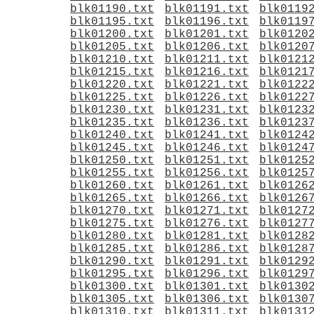
blk01190.txt
blk01191.txt
blk0119
blk01195.txt
blk01196.txt
blk0119
blk01200.txt
blk01201.txt
blk0120
blk01205.txt
blk01206.txt
blk0120
blk01210.txt
blk01211.txt
blk0121
blk01215.txt
blk01216.txt
blk0121
blk01220.txt
blk01221.txt
blk0122
blk01225.txt
blk01226.txt
blk0122
blk01230.txt
blk01231.txt
blk0123
blk01235.txt
blk01236.txt
blk0123
blk01240.txt
blk01241.txt
blk0124
blk01245.txt
blk01246.txt
blk0124
blk01250.txt
blk01251.txt
blk0125
blk01255.txt
blk01256.txt
blk0125
blk01260.txt
blk01261.txt
blk0126
blk01265.txt
blk01266.txt
blk0126
blk01270.txt
blk01271.txt
blk0127
blk01275.txt
blk01276.txt
blk0127
blk01280.txt
blk01281.txt
blk0128
blk01285.txt
blk01286.txt
blk0128
blk01290.txt
blk01291.txt
blk0129
blk01295.txt
blk01296.txt
blk0129
blk01300.txt
blk01301.txt
blk0130
blk01305.txt
blk01306.txt
blk0130
blk01310.txt
blk01311.txt
blk0131