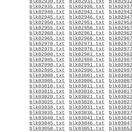
blk02930.txt
blk02931.txt
blk0293
blk02935.txt
blk02936.txt
blk0293
blk02940.txt
blk02941.txt
blk0294
blk02945.txt
blk02946.txt
blk0294
blk02950.txt
blk02951.txt
blk0295
blk02955.txt
blk02956.txt
blk0295
blk02960.txt
blk02961.txt
blk0296
blk02965.txt
blk02966.txt
blk0296
blk02970.txt
blk02971.txt
blk0297
blk02975.txt
blk02976.txt
blk0297
blk02980.txt
blk02981.txt
blk0298
blk02985.txt
blk02986.txt
blk0298
blk02990.txt
blk02991.txt
blk0299
blk02995.txt
blk02996.txt
blk0299
blk03000.txt
blk03001.txt
blk0300
blk03005.txt
blk03006.txt
blk0300
blk03010.txt
blk03011.txt
blk0301
blk03015.txt
blk03016.txt
blk0301
blk03020.txt
blk03021.txt
blk0302
blk03025.txt
blk03026.txt
blk0302
blk03030.txt
blk03031.txt
blk0303
blk03035.txt
blk03036.txt
blk0303
blk03040.txt
blk03041.txt
blk0304
blk03045.txt
blk03046.txt
blk0304
blk03050.txt
blk03051.txt
blk0305