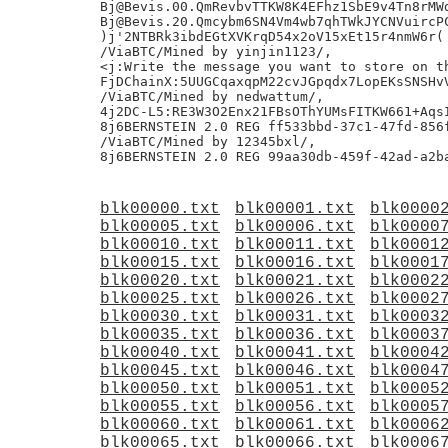
Bj@Bevis.00.QmRevbvTTKW8K4EFhz1SbE9v4Tn8rMWd
Bj@Bevis.20.Qmcybm6SN4Vm4wb7qhTWkJYCNVuircPC
)j'2NTBRk3ibdEGtXVKrqD54x2oV15xEt15r4nmW6r( 
/ViaBTC/Mined by yinjin1123/,

<j:Write the message you want to store on th
FjDChainX:5UUGCqaxqpM22cvJGpqdx7LopEKsSNSHvV
/ViaBTC/Mined by nedwattum/,

4j2DC-L5:RE3W3O2Enx21FBsOThYUMsFITKW661+AqsI
8j6BERNSTEIN 2.0 REG ff533bbd-37c1-47fd-856f
/ViaBTC/Mined by 12345bxl/,

blk00000.txt
blk00001.txt
blk0000
blk00005.txt
blk00006.txt
blk0000
blk00010.txt
blk00011.txt
blk0001
blk00015.txt
blk00016.txt
blk0001
blk00020.txt
blk00021.txt
blk0002
blk00025.txt
blk00026.txt
blk0002
blk00030.txt
blk00031.txt
blk0003
blk00035.txt
blk00036.txt
blk0003
blk00040.txt
blk00041.txt
blk0004
blk00045.txt
blk00046.txt
blk0004
blk00050.txt
blk00051.txt
blk0005
blk00055.txt
blk00056.txt
blk0005
blk00060.txt
blk00061.txt
blk0006
blk00065.txt
blk00066.txt
blk0006