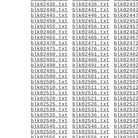
blk02435.txt
blk02436.txt
blk0243
blk02440.txt
blk02441.txt
blk0244
blk02445.txt
blk02446.txt
blk0244
blk02450.txt
blk02451.txt
blk0245
blk02455.txt
blk02456.txt
blk0245
blk02460.txt
blk02461.txt
blk0246
blk02465.txt
blk02466.txt
blk0246
blk02470.txt
blk02471.txt
blk0247
blk02475.txt
blk02476.txt
blk0247
blk02480.txt
blk02481.txt
blk0248
blk02485.txt
blk02486.txt
blk0248
blk02490.txt
blk02491.txt
blk0249
blk02495.txt
blk02496.txt
blk0249
blk02500.txt
blk02501.txt
blk0250
blk02505.txt
blk02506.txt
blk0250
blk02510.txt
blk02511.txt
blk0251
blk02515.txt
blk02516.txt
blk0251
blk02520.txt
blk02521.txt
blk0252
blk02525.txt
blk02526.txt
blk0252
blk02530.txt
blk02531.txt
blk0253
blk02535.txt
blk02536.txt
blk0253
blk02540.txt
blk02541.txt
blk0254
blk02545.txt
blk02546.txt
blk0254
blk02550.txt
blk02551.txt
blk0255
blk02555.txt
blk02556.txt
blk0255