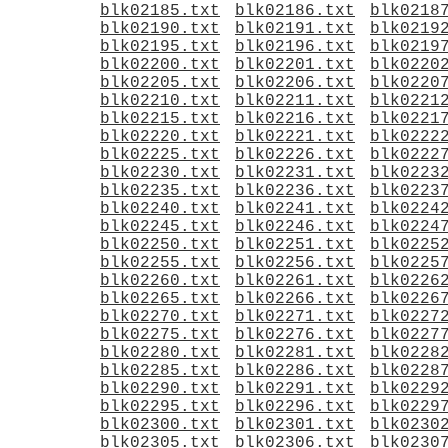
blk02185.txt
blk02186.txt
blk0218
blk02190.txt
blk02191.txt
blk0219
blk02195.txt
blk02196.txt
blk0219
blk02200.txt
blk02201.txt
blk0220
blk02205.txt
blk02206.txt
blk0220
blk02210.txt
blk02211.txt
blk0221
blk02215.txt
blk02216.txt
blk0221
blk02220.txt
blk02221.txt
blk0222
blk02225.txt
blk02226.txt
blk0222
blk02230.txt
blk02231.txt
blk0223
blk02235.txt
blk02236.txt
blk0223
blk02240.txt
blk02241.txt
blk0224
blk02245.txt
blk02246.txt
blk0224
blk02250.txt
blk02251.txt
blk0225
blk02255.txt
blk02256.txt
blk0225
blk02260.txt
blk02261.txt
blk0226
blk02265.txt
blk02266.txt
blk0226
blk02270.txt
blk02271.txt
blk0227
blk02275.txt
blk02276.txt
blk0227
blk02280.txt
blk02281.txt
blk0228
blk02285.txt
blk02286.txt
blk0228
blk02290.txt
blk02291.txt
blk0229
blk02295.txt
blk02296.txt
blk0229
blk02300.txt
blk02301.txt
blk0230
blk02305.txt
blk02306.txt
blk0230