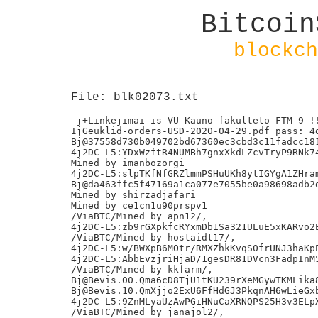
Bitcoin
blockch
File: blk02073.txt
-j+Linkejimai is VU Kauno fakulteto FTM-9 !!
IjGeuklid-orders-USD-2020-04-29.pdf pass: 4d
Bj@37558d730b049702bd67360ec3cbd3c11fadcc181
4j2DC-L5:YDxWzftR4NUMBh7gnxXkdLZcvTryP9RNk74
Mined by imanbozorgi

4j2DC-L5:slpTKfNfGRZlmmPSHuUKh8ytIGYgA1ZHram
Bj@da463ffc5f47169a1ca077e7055be0a98698adb2d
Mined by shirzadjafari

Mined by ce1cn1u90prspv1

/ViaBTC/Mined by apn12/,

4j2DC-L5:zb9rGXpkfcRYxmDb1Sa321ULuE5xKARvo2E
/ViaBTC/Mined by hostaidt17/,

4j2DC-L5:w/BWXpB6MOtr/RMXZhkKvqS0frUNJ3haKpE
4j2DC-L5:AbbEvzjriHjaD/1gesDR81DVcn3FadpInM5
/ViaBTC/Mined by kkfarm/,

Bj@Bevis.00.Qma6cD8TjU1tKU239rXeMGywTKMLika8
Bj@Bevis.10.QmXjjo2ExU6FfHdGJ3PkqnAH6wLieGxb
4j2DC-L5:9ZnMLyaUzAwPGiHNuCaXRNQPS25H3v3ELpX
/ViaBTC/Mined by janajol2/,
