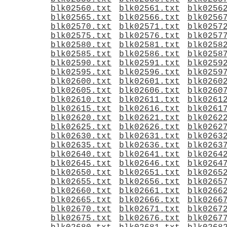
blk02560.txt
blk02561.txt
blk0256
blk02565.txt
blk02566.txt
blk0256
blk02570.txt
blk02571.txt
blk0257
blk02575.txt
blk02576.txt
blk0257
blk02580.txt
blk02581.txt
blk0258
blk02585.txt
blk02586.txt
blk0258
blk02590.txt
blk02591.txt
blk0259
blk02595.txt
blk02596.txt
blk0259
blk02600.txt
blk02601.txt
blk0260
blk02605.txt
blk02606.txt
blk0260
blk02610.txt
blk02611.txt
blk0261
blk02615.txt
blk02616.txt
blk0261
blk02620.txt
blk02621.txt
blk0262
blk02625.txt
blk02626.txt
blk0262
blk02630.txt
blk02631.txt
blk0263
blk02635.txt
blk02636.txt
blk0263
blk02640.txt
blk02641.txt
blk0264
blk02645.txt
blk02646.txt
blk0264
blk02650.txt
blk02651.txt
blk0265
blk02655.txt
blk02656.txt
blk0265
blk02660.txt
blk02661.txt
blk0266
blk02665.txt
blk02666.txt
blk0266
blk02670.txt
blk02671.txt
blk0267
blk02675.txt
blk02676.txt
blk0267