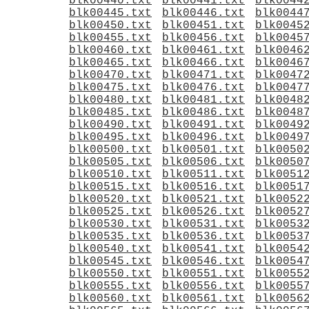
blk00440.txt
blk00441.txt
blk0044
blk00445.txt
blk00446.txt
blk0044
blk00450.txt
blk00451.txt
blk0045
blk00455.txt
blk00456.txt
blk0045
blk00460.txt
blk00461.txt
blk0046
blk00465.txt
blk00466.txt
blk0046
blk00470.txt
blk00471.txt
blk0047
blk00475.txt
blk00476.txt
blk0047
blk00480.txt
blk00481.txt
blk0048
blk00485.txt
blk00486.txt
blk0048
blk00490.txt
blk00491.txt
blk0049
blk00495.txt
blk00496.txt
blk0049
blk00500.txt
blk00501.txt
blk0050
blk00505.txt
blk00506.txt
blk0050
blk00510.txt
blk00511.txt
blk0051
blk00515.txt
blk00516.txt
blk0051
blk00520.txt
blk00521.txt
blk0052
blk00525.txt
blk00526.txt
blk0052
blk00530.txt
blk00531.txt
blk0053
blk00535.txt
blk00536.txt
blk0053
blk00540.txt
blk00541.txt
blk0054
blk00545.txt
blk00546.txt
blk0054
blk00550.txt
blk00551.txt
blk0055
blk00555.txt
blk00556.txt
blk0055
blk00560.txt
blk00561.txt
blk0056