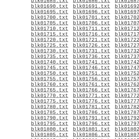
blk01685.txt
blk01686.txt
blk0168
blk01690.txt
blk01691.txt
blk0169
blk01695.txt
blk01696.txt
blk0169
blk01700.txt
blk01701.txt
blk0170
blk01705.txt
blk01706.txt
blk0170
blk01710.txt
blk01711.txt
blk0171
blk01715.txt
blk01716.txt
blk0171
blk01720.txt
blk01721.txt
blk0172
blk01725.txt
blk01726.txt
blk0172
blk01730.txt
blk01731.txt
blk0173
blk01735.txt
blk01736.txt
blk0173
blk01740.txt
blk01741.txt
blk0174
blk01745.txt
blk01746.txt
blk0174
blk01750.txt
blk01751.txt
blk0175
blk01755.txt
blk01756.txt
blk0175
blk01760.txt
blk01761.txt
blk0176
blk01765.txt
blk01766.txt
blk0176
blk01770.txt
blk01771.txt
blk0177
blk01775.txt
blk01776.txt
blk0177
blk01780.txt
blk01781.txt
blk0178
blk01785.txt
blk01786.txt
blk0178
blk01790.txt
blk01791.txt
blk0179
blk01795.txt
blk01796.txt
blk0179
blk01800.txt
blk01801.txt
blk0180
blk01805.txt
blk01806.txt
blk0180