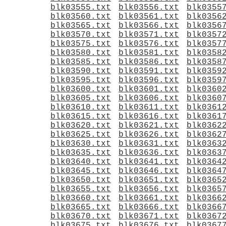
blk03555.txt
blk03556.txt
blk0355
blk03560.txt
blk03561.txt
blk0356
blk03565.txt
blk03566.txt
blk0356
blk03570.txt
blk03571.txt
blk0357
blk03575.txt
blk03576.txt
blk0357
blk03580.txt
blk03581.txt
blk0358
blk03585.txt
blk03586.txt
blk0358
blk03590.txt
blk03591.txt
blk0359
blk03595.txt
blk03596.txt
blk0359
blk03600.txt
blk03601.txt
blk0360
blk03605.txt
blk03606.txt
blk0360
blk03610.txt
blk03611.txt
blk0361
blk03615.txt
blk03616.txt
blk0361
blk03620.txt
blk03621.txt
blk0362
blk03625.txt
blk03626.txt
blk0362
blk03630.txt
blk03631.txt
blk0363
blk03635.txt
blk03636.txt
blk0363
blk03640.txt
blk03641.txt
blk0364
blk03645.txt
blk03646.txt
blk0364
blk03650.txt
blk03651.txt
blk0365
blk03655.txt
blk03656.txt
blk0365
blk03660.txt
blk03661.txt
blk0366
blk03665.txt
blk03666.txt
blk0366
blk03670.txt
blk03671.txt
blk0367
blk03675.txt
blk03676.txt
blk0367