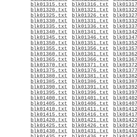
blk01315.txt
blk01316.txt
blk0131
blk01320.txt
blk01321.txt
blk0132
blk01325.txt
blk01326.txt
blk0132
blk01330.txt
blk01331.txt
blk0133
blk01335.txt
blk01336.txt
blk0133
blk01340.txt
blk01341.txt
blk0134
blk01345.txt
blk01346.txt
blk0134
blk01350.txt
blk01351.txt
blk0135
blk01355.txt
blk01356.txt
blk0135
blk01360.txt
blk01361.txt
blk0136
blk01365.txt
blk01366.txt
blk0136
blk01370.txt
blk01371.txt
blk0137
blk01375.txt
blk01376.txt
blk0137
blk01380.txt
blk01381.txt
blk0138
blk01385.txt
blk01386.txt
blk0138
blk01390.txt
blk01391.txt
blk0139
blk01395.txt
blk01396.txt
blk0139
blk01400.txt
blk01401.txt
blk0140
blk01405.txt
blk01406.txt
blk0140
blk01410.txt
blk01411.txt
blk0141
blk01415.txt
blk01416.txt
blk0141
blk01420.txt
blk01421.txt
blk0142
blk01425.txt
blk01426.txt
blk0142
blk01430.txt
blk01431.txt
blk0143
blk01435.txt
blk01436.txt
blk0143