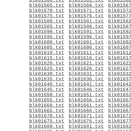
blk01560.txt
blk01561.txt
blk0156
blk01565.txt
blk01566.txt
blk0156
blk01570.txt
blk01571.txt
blk0157
blk01575.txt
blk01576.txt
blk0157
blk01580.txt
blk01581.txt
blk0158
blk01585.txt
blk01586.txt
blk0158
blk01590.txt
blk01591.txt
blk0159
blk01595.txt
blk01596.txt
blk0159
blk01600.txt
blk01601.txt
blk0160
blk01605.txt
blk01606.txt
blk0160
blk01610.txt
blk01611.txt
blk0161
blk01615.txt
blk01616.txt
blk0161
blk01620.txt
blk01621.txt
blk0162
blk01625.txt
blk01626.txt
blk0162
blk01630.txt
blk01631.txt
blk0163
blk01635.txt
blk01636.txt
blk0163
blk01640.txt
blk01641.txt
blk0164
blk01645.txt
blk01646.txt
blk0164
blk01650.txt
blk01651.txt
blk0165
blk01655.txt
blk01656.txt
blk0165
blk01660.txt
blk01661.txt
blk0166
blk01665.txt
blk01666.txt
blk0166
blk01670.txt
blk01671.txt
blk0167
blk01675.txt
blk01676.txt
blk0167
blk01680.txt
blk01681.txt
blk0168