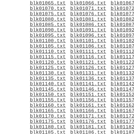
blk01065.txt
blk01066.txt
blk0106
blk01070.txt
blk01071.txt
blk0107
blk01075.txt
blk01076.txt
blk0107
blk01080.txt
blk01081.txt
blk0108
blk01085.txt
blk01086.txt
blk0108
blk01090.txt
blk01091.txt
blk0109
blk01095.txt
blk01096.txt
blk0109
blk01100.txt
blk01101.txt
blk0110
blk01105.txt
blk01106.txt
blk0110
blk01110.txt
blk01111.txt
blk0111
blk01115.txt
blk01116.txt
blk0111
blk01120.txt
blk01121.txt
blk0112
blk01125.txt
blk01126.txt
blk0112
blk01130.txt
blk01131.txt
blk0113
blk01135.txt
blk01136.txt
blk0113
blk01140.txt
blk01141.txt
blk0114
blk01145.txt
blk01146.txt
blk0114
blk01150.txt
blk01151.txt
blk0115
blk01155.txt
blk01156.txt
blk0115
blk01160.txt
blk01161.txt
blk0116
blk01165.txt
blk01166.txt
blk0116
blk01170.txt
blk01171.txt
blk0117
blk01175.txt
blk01176.txt
blk0117
blk01180.txt
blk01181.txt
blk0118
blk01185.txt
blk01186.txt
blk0118