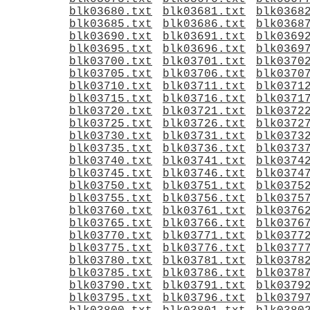
blk03680.txt
blk03681.txt
blk0368
blk03685.txt
blk03686.txt
blk0368
blk03690.txt
blk03691.txt
blk0369
blk03695.txt
blk03696.txt
blk0369
blk03700.txt
blk03701.txt
blk0370
blk03705.txt
blk03706.txt
blk0370
blk03710.txt
blk03711.txt
blk0371
blk03715.txt
blk03716.txt
blk0371
blk03720.txt
blk03721.txt
blk0372
blk03725.txt
blk03726.txt
blk0372
blk03730.txt
blk03731.txt
blk0373
blk03735.txt
blk03736.txt
blk0373
blk03740.txt
blk03741.txt
blk0374
blk03745.txt
blk03746.txt
blk0374
blk03750.txt
blk03751.txt
blk0375
blk03755.txt
blk03756.txt
blk0375
blk03760.txt
blk03761.txt
blk0376
blk03765.txt
blk03766.txt
blk0376
blk03770.txt
blk03771.txt
blk0377
blk03775.txt
blk03776.txt
blk0377
blk03780.txt
blk03781.txt
blk0378
blk03785.txt
blk03786.txt
blk0378
blk03790.txt
blk03791.txt
blk0379
blk03795.txt
blk03796.txt
blk0379