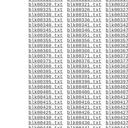
blk00320.txt
blk00321.txt
blk0032
blk00325.txt
blk00326.txt
blk0032
blk00330.txt
blk00331.txt
blk0033
blk00335.txt
blk00336.txt
blk0033
blk00340.txt
blk00341.txt
blk0034
blk00345.txt
blk00346.txt
blk0034
blk00350.txt
blk00351.txt
blk0035
blk00355.txt
blk00356.txt
blk0035
blk00360.txt
blk00361.txt
blk0036
blk00365.txt
blk00366.txt
blk0036
blk00370.txt
blk00371.txt
blk0037
blk00375.txt
blk00376.txt
blk0037
blk00380.txt
blk00381.txt
blk0038
blk00385.txt
blk00386.txt
blk0038
blk00390.txt
blk00391.txt
blk0039
blk00395.txt
blk00396.txt
blk0039
blk00400.txt
blk00401.txt
blk0040
blk00405.txt
blk00406.txt
blk0040
blk00410.txt
blk00411.txt
blk0041
blk00415.txt
blk00416.txt
blk0041
blk00420.txt
blk00421.txt
blk0042
blk00425.txt
blk00426.txt
blk0042
blk00430.txt
blk00431.txt
blk0043
blk00435.txt
blk00436.txt
blk0043