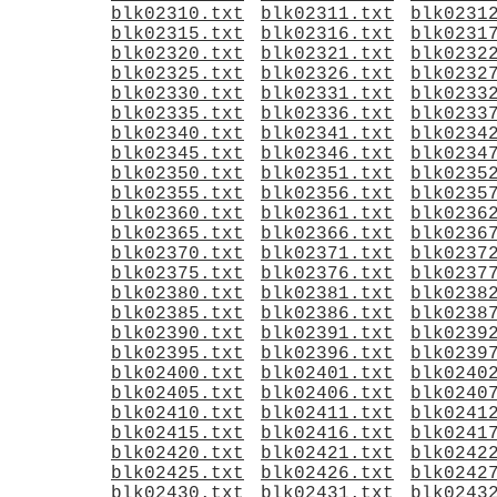
blk02310.txt
blk02311.txt
blk0231
blk02315.txt
blk02316.txt
blk0231
blk02320.txt
blk02321.txt
blk0232
blk02325.txt
blk02326.txt
blk0232
blk02330.txt
blk02331.txt
blk0233
blk02335.txt
blk02336.txt
blk0233
blk02340.txt
blk02341.txt
blk0234
blk02345.txt
blk02346.txt
blk0234
blk02350.txt
blk02351.txt
blk0235
blk02355.txt
blk02356.txt
blk0235
blk02360.txt
blk02361.txt
blk0236
blk02365.txt
blk02366.txt
blk0236
blk02370.txt
blk02371.txt
blk0237
blk02375.txt
blk02376.txt
blk0237
blk02380.txt
blk02381.txt
blk0238
blk02385.txt
blk02386.txt
blk0238
blk02390.txt
blk02391.txt
blk0239
blk02395.txt
blk02396.txt
blk0239
blk02400.txt
blk02401.txt
blk0240
blk02405.txt
blk02406.txt
blk0240
blk02410.txt
blk02411.txt
blk0241
blk02415.txt
blk02416.txt
blk0241
blk02420.txt
blk02421.txt
blk0242
blk02425.txt
blk02426.txt
blk0242
blk02430.txt
blk02431.txt
blk0243