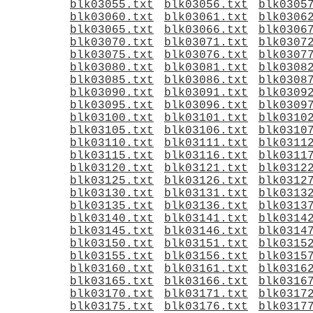
blk03055.txt
blk03056.txt
blk0305
blk03060.txt
blk03061.txt
blk0306
blk03065.txt
blk03066.txt
blk0306
blk03070.txt
blk03071.txt
blk0307
blk03075.txt
blk03076.txt
blk0307
blk03080.txt
blk03081.txt
blk0308
blk03085.txt
blk03086.txt
blk0308
blk03090.txt
blk03091.txt
blk0309
blk03095.txt
blk03096.txt
blk0309
blk03100.txt
blk03101.txt
blk0310
blk03105.txt
blk03106.txt
blk0310
blk03110.txt
blk03111.txt
blk0311
blk03115.txt
blk03116.txt
blk0311
blk03120.txt
blk03121.txt
blk0312
blk03125.txt
blk03126.txt
blk0312
blk03130.txt
blk03131.txt
blk0313
blk03135.txt
blk03136.txt
blk0313
blk03140.txt
blk03141.txt
blk0314
blk03145.txt
blk03146.txt
blk0314
blk03150.txt
blk03151.txt
blk0315
blk03155.txt
blk03156.txt
blk0315
blk03160.txt
blk03161.txt
blk0316
blk03165.txt
blk03166.txt
blk0316
blk03170.txt
blk03171.txt
blk0317
blk03175.txt
blk03176.txt
blk0317