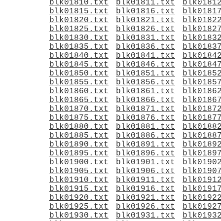
blk01810.txt
blk01811.txt
blk0181
blk01815.txt
blk01816.txt
blk0181
blk01820.txt
blk01821.txt
blk0182
blk01825.txt
blk01826.txt
blk0182
blk01830.txt
blk01831.txt
blk0183
blk01835.txt
blk01836.txt
blk0183
blk01840.txt
blk01841.txt
blk0184
blk01845.txt
blk01846.txt
blk0184
blk01850.txt
blk01851.txt
blk0185
blk01855.txt
blk01856.txt
blk0185
blk01860.txt
blk01861.txt
blk0186
blk01865.txt
blk01866.txt
blk0186
blk01870.txt
blk01871.txt
blk0187
blk01875.txt
blk01876.txt
blk0187
blk01880.txt
blk01881.txt
blk0188
blk01885.txt
blk01886.txt
blk0188
blk01890.txt
blk01891.txt
blk0189
blk01895.txt
blk01896.txt
blk0189
blk01900.txt
blk01901.txt
blk0190
blk01905.txt
blk01906.txt
blk0190
blk01910.txt
blk01911.txt
blk0191
blk01915.txt
blk01916.txt
blk0191
blk01920.txt
blk01921.txt
blk0192
blk01925.txt
blk01926.txt
blk0192
blk01930.txt
blk01931.txt
blk0193