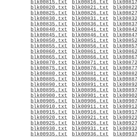
blk00815.txt
blk00816.txt
blk0081
blk00820.txt
blk00821.txt
blk0082
blk00825.txt
blk00826.txt
blk0082
blk00830.txt
blk00831.txt
blk0083
blk00835.txt
blk00836.txt
blk0083
blk00840.txt
blk00841.txt
blk0084
blk00845.txt
blk00846.txt
blk0084
blk00850.txt
blk00851.txt
blk0085
blk00855.txt
blk00856.txt
blk0085
blk00860.txt
blk00861.txt
blk0086
blk00865.txt
blk00866.txt
blk0086
blk00870.txt
blk00871.txt
blk0087
blk00875.txt
blk00876.txt
blk0087
blk00880.txt
blk00881.txt
blk0088
blk00885.txt
blk00886.txt
blk0088
blk00890.txt
blk00891.txt
blk0089
blk00895.txt
blk00896.txt
blk0089
blk00900.txt
blk00901.txt
blk0090
blk00905.txt
blk00906.txt
blk0090
blk00910.txt
blk00911.txt
blk0091
blk00915.txt
blk00916.txt
blk0091
blk00920.txt
blk00921.txt
blk0092
blk00925.txt
blk00926.txt
blk0092
blk00930.txt
blk00931.txt
blk0093
blk00935.txt
blk00936.txt
blk0093