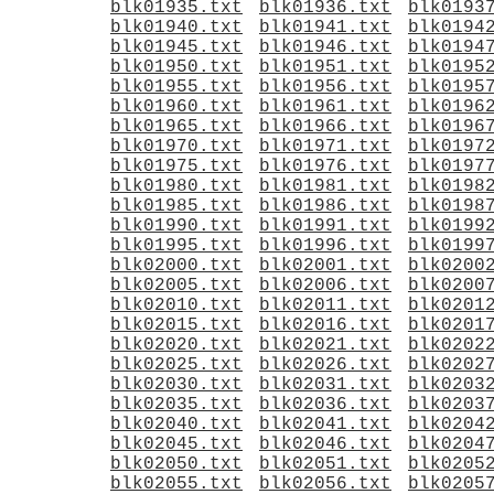
blk01935.txt
blk01936.txt
blk0193
blk01940.txt
blk01941.txt
blk0194
blk01945.txt
blk01946.txt
blk0194
blk01950.txt
blk01951.txt
blk0195
blk01955.txt
blk01956.txt
blk0195
blk01960.txt
blk01961.txt
blk0196
blk01965.txt
blk01966.txt
blk0196
blk01970.txt
blk01971.txt
blk0197
blk01975.txt
blk01976.txt
blk0197
blk01980.txt
blk01981.txt
blk0198
blk01985.txt
blk01986.txt
blk0198
blk01990.txt
blk01991.txt
blk0199
blk01995.txt
blk01996.txt
blk0199
blk02000.txt
blk02001.txt
blk0200
blk02005.txt
blk02006.txt
blk0200
blk02010.txt
blk02011.txt
blk0201
blk02015.txt
blk02016.txt
blk0201
blk02020.txt
blk02021.txt
blk0202
blk02025.txt
blk02026.txt
blk0202
blk02030.txt
blk02031.txt
blk0203
blk02035.txt
blk02036.txt
blk0203
blk02040.txt
blk02041.txt
blk0204
blk02045.txt
blk02046.txt
blk0204
blk02050.txt
blk02051.txt
blk0205
blk02055.txt
blk02056.txt
blk0205