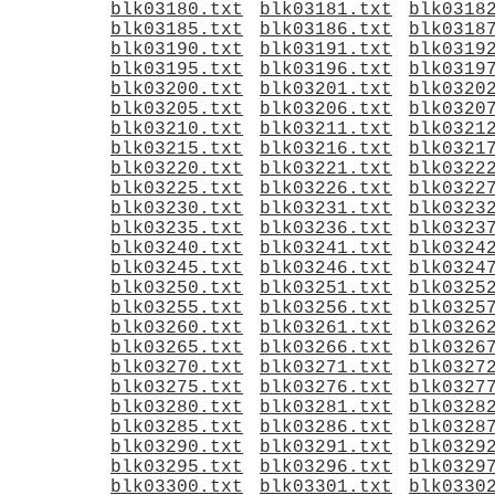
blk03180.txt
blk03181.txt
blk0318
blk03185.txt
blk03186.txt
blk0318
blk03190.txt
blk03191.txt
blk0319
blk03195.txt
blk03196.txt
blk0319
blk03200.txt
blk03201.txt
blk0320
blk03205.txt
blk03206.txt
blk0320
blk03210.txt
blk03211.txt
blk0321
blk03215.txt
blk03216.txt
blk0321
blk03220.txt
blk03221.txt
blk0322
blk03225.txt
blk03226.txt
blk0322
blk03230.txt
blk03231.txt
blk0323
blk03235.txt
blk03236.txt
blk0323
blk03240.txt
blk03241.txt
blk0324
blk03245.txt
blk03246.txt
blk0324
blk03250.txt
blk03251.txt
blk0325
blk03255.txt
blk03256.txt
blk0325
blk03260.txt
blk03261.txt
blk0326
blk03265.txt
blk03266.txt
blk0326
blk03270.txt
blk03271.txt
blk0327
blk03275.txt
blk03276.txt
blk0327
blk03280.txt
blk03281.txt
blk0328
blk03285.txt
blk03286.txt
blk0328
blk03290.txt
blk03291.txt
blk0329
blk03295.txt
blk03296.txt
blk0329
blk03300.txt
blk03301.txt
blk0330