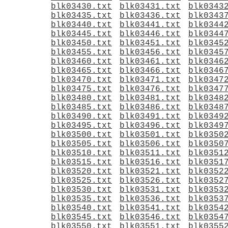
blk03430.txt
blk03431.txt
blk0343
blk03435.txt
blk03436.txt
blk0343
blk03440.txt
blk03441.txt
blk0344
blk03445.txt
blk03446.txt
blk0344
blk03450.txt
blk03451.txt
blk0345
blk03455.txt
blk03456.txt
blk0345
blk03460.txt
blk03461.txt
blk0346
blk03465.txt
blk03466.txt
blk0346
blk03470.txt
blk03471.txt
blk0347
blk03475.txt
blk03476.txt
blk0347
blk03480.txt
blk03481.txt
blk0348
blk03485.txt
blk03486.txt
blk0348
blk03490.txt
blk03491.txt
blk0349
blk03495.txt
blk03496.txt
blk0349
blk03500.txt
blk03501.txt
blk0350
blk03505.txt
blk03506.txt
blk0350
blk03510.txt
blk03511.txt
blk0351
blk03515.txt
blk03516.txt
blk0351
blk03520.txt
blk03521.txt
blk0352
blk03525.txt
blk03526.txt
blk0352
blk03530.txt
blk03531.txt
blk0353
blk03535.txt
blk03536.txt
blk0353
blk03540.txt
blk03541.txt
blk0354
blk03545.txt
blk03546.txt
blk0354
blk03550.txt
blk03551.txt
blk0355