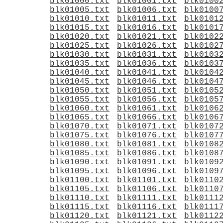
blk01000.txt
blk01001.txt
blk0100
blk01005.txt
blk01006.txt
blk0100
blk01010.txt
blk01011.txt
blk0101
blk01015.txt
blk01016.txt
blk0101
blk01020.txt
blk01021.txt
blk0102
blk01025.txt
blk01026.txt
blk0102
blk01030.txt
blk01031.txt
blk0103
blk01035.txt
blk01036.txt
blk0103
blk01040.txt
blk01041.txt
blk0104
blk01045.txt
blk01046.txt
blk0104
blk01050.txt
blk01051.txt
blk0105
blk01055.txt
blk01056.txt
blk0105
blk01060.txt
blk01061.txt
blk0106
blk01065.txt
blk01066.txt
blk0106
blk01070.txt
blk01071.txt
blk0107
blk01075.txt
blk01076.txt
blk0107
blk01080.txt
blk01081.txt
blk0108
blk01085.txt
blk01086.txt
blk0108
blk01090.txt
blk01091.txt
blk0109
blk01095.txt
blk01096.txt
blk0109
blk01100.txt
blk01101.txt
blk0110
blk01105.txt
blk01106.txt
blk0110
blk01110.txt
blk01111.txt
blk0111
blk01115.txt
blk01116.txt
blk0111
blk01120.txt
blk01121.txt
blk0112