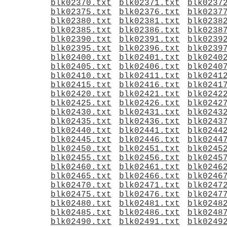
blk02370.txt
blk02371.txt
blk0237
blk02375.txt
blk02376.txt
blk0237
blk02380.txt
blk02381.txt
blk0238
blk02385.txt
blk02386.txt
blk0238
blk02390.txt
blk02391.txt
blk0239
blk02395.txt
blk02396.txt
blk0239
blk02400.txt
blk02401.txt
blk0240
blk02405.txt
blk02406.txt
blk0240
blk02410.txt
blk02411.txt
blk0241
blk02415.txt
blk02416.txt
blk0241
blk02420.txt
blk02421.txt
blk0242
blk02425.txt
blk02426.txt
blk0242
blk02430.txt
blk02431.txt
blk0243
blk02435.txt
blk02436.txt
blk0243
blk02440.txt
blk02441.txt
blk0244
blk02445.txt
blk02446.txt
blk0244
blk02450.txt
blk02451.txt
blk0245
blk02455.txt
blk02456.txt
blk0245
blk02460.txt
blk02461.txt
blk0246
blk02465.txt
blk02466.txt
blk0246
blk02470.txt
blk02471.txt
blk0247
blk02475.txt
blk02476.txt
blk0247
blk02480.txt
blk02481.txt
blk0248
blk02485.txt
blk02486.txt
blk0248
blk02490.txt
blk02491.txt
blk0249