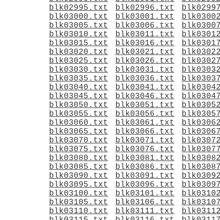
blk02995.txt
blk02996.txt
blk0299
blk03000.txt
blk03001.txt
blk0300
blk03005.txt
blk03006.txt
blk0300
blk03010.txt
blk03011.txt
blk0301
blk03015.txt
blk03016.txt
blk0301
blk03020.txt
blk03021.txt
blk0302
blk03025.txt
blk03026.txt
blk0302
blk03030.txt
blk03031.txt
blk0303
blk03035.txt
blk03036.txt
blk0303
blk03040.txt
blk03041.txt
blk0304
blk03045.txt
blk03046.txt
blk0304
blk03050.txt
blk03051.txt
blk0305
blk03055.txt
blk03056.txt
blk0305
blk03060.txt
blk03061.txt
blk0306
blk03065.txt
blk03066.txt
blk0306
blk03070.txt
blk03071.txt
blk0307
blk03075.txt
blk03076.txt
blk0307
blk03080.txt
blk03081.txt
blk0308
blk03085.txt
blk03086.txt
blk0308
blk03090.txt
blk03091.txt
blk0309
blk03095.txt
blk03096.txt
blk0309
blk03100.txt
blk03101.txt
blk0310
blk03105.txt
blk03106.txt
blk0310
blk03110.txt
blk03111.txt
blk0311