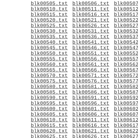
blk00505.txt
blk00506.txt
blk0050
blk00510.txt
blk00511.txt
blk0051
blk00515.txt
blk00516.txt
blk0051
blk00520.txt
blk00521.txt
blk0052
blk00525.txt
blk00526.txt
blk0052
blk00530.txt
blk00531.txt
blk0053
blk00535.txt
blk00536.txt
blk0053
blk00540.txt
blk00541.txt
blk0054
blk00545.txt
blk00546.txt
blk0054
blk00550.txt
blk00551.txt
blk0055
blk00555.txt
blk00556.txt
blk0055
blk00560.txt
blk00561.txt
blk0056
blk00565.txt
blk00566.txt
blk0056
blk00570.txt
blk00571.txt
blk0057
blk00575.txt
blk00576.txt
blk0057
blk00580.txt
blk00581.txt
blk0058
blk00585.txt
blk00586.txt
blk0058
blk00590.txt
blk00591.txt
blk0059
blk00595.txt
blk00596.txt
blk0059
blk00600.txt
blk00601.txt
blk0060
blk00605.txt
blk00606.txt
blk0060
blk00610.txt
blk00611.txt
blk0061
blk00615.txt
blk00616.txt
blk0061
blk00620.txt
blk00621.txt
blk0062
blk00625.txt
blk00626.txt
blk0062