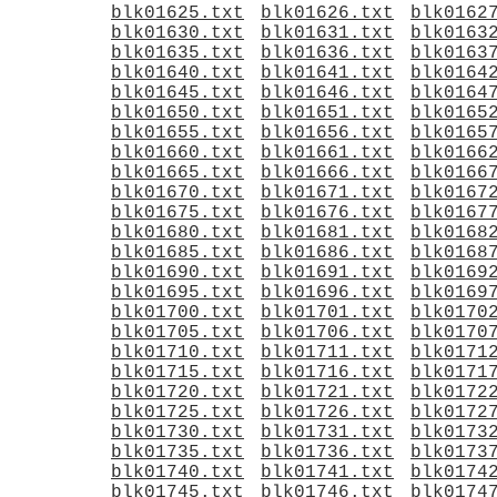
blk01625.txt
blk01626.txt
blk0162
blk01630.txt
blk01631.txt
blk0163
blk01635.txt
blk01636.txt
blk0163
blk01640.txt
blk01641.txt
blk0164
blk01645.txt
blk01646.txt
blk0164
blk01650.txt
blk01651.txt
blk0165
blk01655.txt
blk01656.txt
blk0165
blk01660.txt
blk01661.txt
blk0166
blk01665.txt
blk01666.txt
blk0166
blk01670.txt
blk01671.txt
blk0167
blk01675.txt
blk01676.txt
blk0167
blk01680.txt
blk01681.txt
blk0168
blk01685.txt
blk01686.txt
blk0168
blk01690.txt
blk01691.txt
blk0169
blk01695.txt
blk01696.txt
blk0169
blk01700.txt
blk01701.txt
blk0170
blk01705.txt
blk01706.txt
blk0170
blk01710.txt
blk01711.txt
blk0171
blk01715.txt
blk01716.txt
blk0171
blk01720.txt
blk01721.txt
blk0172
blk01725.txt
blk01726.txt
blk0172
blk01730.txt
blk01731.txt
blk0173
blk01735.txt
blk01736.txt
blk0173
blk01740.txt
blk01741.txt
blk0174
blk01745.txt
blk01746.txt
blk0174