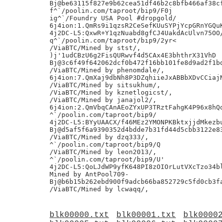
Bj@be63115f827e9b62cea51df46b2c8bfb466af38cf
f^`/poolin.com/taproot/bip9/F0j

ig^`/Foundry USA Pool #dropgold/

6j4ion:1.QmRs9i1qzsR2CeSefKUuSYPjYcpGRnYGQuK
4j2DC-L5:QxwR+Y1qzNuabd8gfCJ4UakdAcUlvn75OO/
q^`/poolin.com/taproot/bip9/2yr<

/ViaBTC/Mined by stst/,

)j'1udCBzU6g2FisQURwvf4d5CAx4E3bhthrX31VhD

Bj@3c6f49f642062dcf0b472f16bb101fe8d9ad2f1bd
/ViaBTC/Mined by phenomdale/,

6j4ion:7.QmXaj9dbNh8P3DZqhiieJxABBbXDvCCiajN
/ViaBTC/Mined by sitsukhum/,

/ViaBTC/Mined by kznetlogicst/,

/ViaBTC/Mined by janajol2/,

6j4ion:2.QmVbqCAnAEoZYxUP3TRztFahgK4P96x8hQd
^`/poolin.com/taproot/bip9/

4j2DC-L5:BYyUAACX/f46MEz2YMONPKBktxjjdMkezbu
Bj@d5af5f6a9390352d4bdde7b31fd44d5cbb3122e83
/ViaBTC/Mined by dzq333/,

^`/poolin.com/taproot/bip9/Q

/ViaBTC/Mined by leon2013/,

^`/poolin.com/taproot/bip9/U'

4j2DC-L5:QoLJdWP9yfK648PI8zOIOrLutVXcTzo34bl
Mined by AntPool709-

Bj@b6b15b262ebd900f9adcb66ba852729c5fd0cb3fa
blk00000.txt
blk00001.txt
blk0000