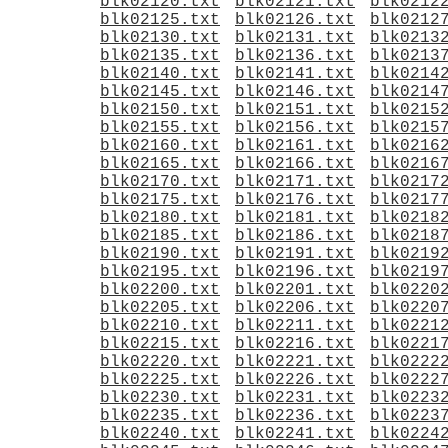
blk02120.txt
blk02121.txt
blk0212
blk02125.txt
blk02126.txt
blk0212
blk02130.txt
blk02131.txt
blk0213
blk02135.txt
blk02136.txt
blk0213
blk02140.txt
blk02141.txt
blk0214
blk02145.txt
blk02146.txt
blk0214
blk02150.txt
blk02151.txt
blk0215
blk02155.txt
blk02156.txt
blk0215
blk02160.txt
blk02161.txt
blk0216
blk02165.txt
blk02166.txt
blk0216
blk02170.txt
blk02171.txt
blk0217
blk02175.txt
blk02176.txt
blk0217
blk02180.txt
blk02181.txt
blk0218
blk02185.txt
blk02186.txt
blk0218
blk02190.txt
blk02191.txt
blk0219
blk02195.txt
blk02196.txt
blk0219
blk02200.txt
blk02201.txt
blk0220
blk02205.txt
blk02206.txt
blk0220
blk02210.txt
blk02211.txt
blk0221
blk02215.txt
blk02216.txt
blk0221
blk02220.txt
blk02221.txt
blk0222
blk02225.txt
blk02226.txt
blk0222
blk02230.txt
blk02231.txt
blk0223
blk02235.txt
blk02236.txt
blk0223
blk02240.txt
blk02241.txt
blk0224