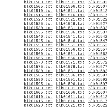
blk01500.txt
blk01501.txt
blk0150
blk01505.txt
blk01506.txt
blk0150
blk01510.txt
blk01511.txt
blk0151
blk01515.txt
blk01516.txt
blk0151
blk01520.txt
blk01521.txt
blk0152
blk01525.txt
blk01526.txt
blk0152
blk01530.txt
blk01531.txt
blk0153
blk01535.txt
blk01536.txt
blk0153
blk01540.txt
blk01541.txt
blk0154
blk01545.txt
blk01546.txt
blk0154
blk01550.txt
blk01551.txt
blk0155
blk01555.txt
blk01556.txt
blk0155
blk01560.txt
blk01561.txt
blk0156
blk01565.txt
blk01566.txt
blk0156
blk01570.txt
blk01571.txt
blk0157
blk01575.txt
blk01576.txt
blk0157
blk01580.txt
blk01581.txt
blk0158
blk01585.txt
blk01586.txt
blk0158
blk01590.txt
blk01591.txt
blk0159
blk01595.txt
blk01596.txt
blk0159
blk01600.txt
blk01601.txt
blk0160
blk01605.txt
blk01606.txt
blk0160
blk01610.txt
blk01611.txt
blk0161
blk01615.txt
blk01616.txt
blk0161
blk01620.txt
blk01621.txt
blk0162