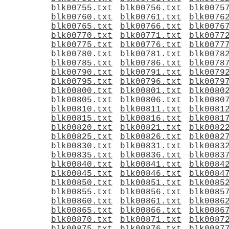
blk00755.txt
blk00756.txt
blk0075
blk00760.txt
blk00761.txt
blk0076
blk00765.txt
blk00766.txt
blk0076
blk00770.txt
blk00771.txt
blk0077
blk00775.txt
blk00776.txt
blk0077
blk00780.txt
blk00781.txt
blk0078
blk00785.txt
blk00786.txt
blk0078
blk00790.txt
blk00791.txt
blk0079
blk00795.txt
blk00796.txt
blk0079
blk00800.txt
blk00801.txt
blk0080
blk00805.txt
blk00806.txt
blk0080
blk00810.txt
blk00811.txt
blk0081
blk00815.txt
blk00816.txt
blk0081
blk00820.txt
blk00821.txt
blk0082
blk00825.txt
blk00826.txt
blk0082
blk00830.txt
blk00831.txt
blk0083
blk00835.txt
blk00836.txt
blk0083
blk00840.txt
blk00841.txt
blk0084
blk00845.txt
blk00846.txt
blk0084
blk00850.txt
blk00851.txt
blk0085
blk00855.txt
blk00856.txt
blk0085
blk00860.txt
blk00861.txt
blk0086
blk00865.txt
blk00866.txt
blk0086
blk00870.txt
blk00871.txt
blk0087