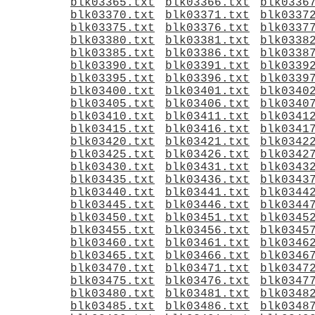
blk03365.txt
blk03366.txt
blk0336
blk03370.txt
blk03371.txt
blk0337
blk03375.txt
blk03376.txt
blk0337
blk03380.txt
blk03381.txt
blk0338
blk03385.txt
blk03386.txt
blk0338
blk03390.txt
blk03391.txt
blk0339
blk03395.txt
blk03396.txt
blk0339
blk03400.txt
blk03401.txt
blk0340
blk03405.txt
blk03406.txt
blk0340
blk03410.txt
blk03411.txt
blk0341
blk03415.txt
blk03416.txt
blk0341
blk03420.txt
blk03421.txt
blk0342
blk03425.txt
blk03426.txt
blk0342
blk03430.txt
blk03431.txt
blk0343
blk03435.txt
blk03436.txt
blk0343
blk03440.txt
blk03441.txt
blk0344
blk03445.txt
blk03446.txt
blk0344
blk03450.txt
blk03451.txt
blk0345
blk03455.txt
blk03456.txt
blk0345
blk03460.txt
blk03461.txt
blk0346
blk03465.txt
blk03466.txt
blk0346
blk03470.txt
blk03471.txt
blk0347
blk03475.txt
blk03476.txt
blk0347
blk03480.txt
blk03481.txt
blk0348
blk03485.txt
blk03486.txt
blk0348