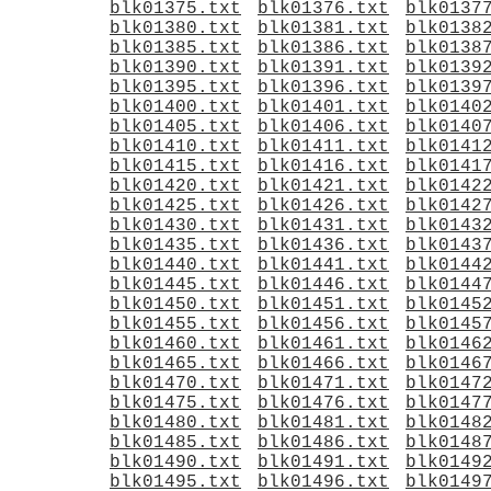
blk01375.txt
blk01376.txt
blk0137
blk01380.txt
blk01381.txt
blk0138
blk01385.txt
blk01386.txt
blk0138
blk01390.txt
blk01391.txt
blk0139
blk01395.txt
blk01396.txt
blk0139
blk01400.txt
blk01401.txt
blk0140
blk01405.txt
blk01406.txt
blk0140
blk01410.txt
blk01411.txt
blk0141
blk01415.txt
blk01416.txt
blk0141
blk01420.txt
blk01421.txt
blk0142
blk01425.txt
blk01426.txt
blk0142
blk01430.txt
blk01431.txt
blk0143
blk01435.txt
blk01436.txt
blk0143
blk01440.txt
blk01441.txt
blk0144
blk01445.txt
blk01446.txt
blk0144
blk01450.txt
blk01451.txt
blk0145
blk01455.txt
blk01456.txt
blk0145
blk01460.txt
blk01461.txt
blk0146
blk01465.txt
blk01466.txt
blk0146
blk01470.txt
blk01471.txt
blk0147
blk01475.txt
blk01476.txt
blk0147
blk01480.txt
blk01481.txt
blk0148
blk01485.txt
blk01486.txt
blk0148
blk01490.txt
blk01491.txt
blk0149
blk01495.txt
blk01496.txt
blk0149