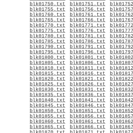
blk01750.txt
blk01751.txt
blk0175
blk01755.txt
blk01756.txt
blk0175
blk01760.txt
blk01761.txt
blk0176
blk01765.txt
blk01766.txt
blk0176
blk01770.txt
blk01771.txt
blk0177
blk01775.txt
blk01776.txt
blk0177
blk01780.txt
blk01781.txt
blk0178
blk01785.txt
blk01786.txt
blk0178
blk01790.txt
blk01791.txt
blk0179
blk01795.txt
blk01796.txt
blk0179
blk01800.txt
blk01801.txt
blk0180
blk01805.txt
blk01806.txt
blk0180
blk01810.txt
blk01811.txt
blk0181
blk01815.txt
blk01816.txt
blk0181
blk01820.txt
blk01821.txt
blk0182
blk01825.txt
blk01826.txt
blk0182
blk01830.txt
blk01831.txt
blk0183
blk01835.txt
blk01836.txt
blk0183
blk01840.txt
blk01841.txt
blk0184
blk01845.txt
blk01846.txt
blk0184
blk01850.txt
blk01851.txt
blk0185
blk01855.txt
blk01856.txt
blk0185
blk01860.txt
blk01861.txt
blk0186
blk01865.txt
blk01866.txt
blk0186
blk01870.txt
blk01871.txt
blk0187