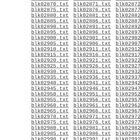
blk02870.txt
blk02871.txt
blk0287
blk02875.txt
blk02876.txt
blk0287
blk02880.txt
blk02881.txt
blk0288
blk02885.txt
blk02886.txt
blk0288
blk02890.txt
blk02891.txt
blk0289
blk02895.txt
blk02896.txt
blk0289
blk02900.txt
blk02901.txt
blk0290
blk02905.txt
blk02906.txt
blk0290
blk02910.txt
blk02911.txt
blk0291
blk02915.txt
blk02916.txt
blk0291
blk02920.txt
blk02921.txt
blk0292
blk02925.txt
blk02926.txt
blk0292
blk02930.txt
blk02931.txt
blk0293
blk02935.txt
blk02936.txt
blk0293
blk02940.txt
blk02941.txt
blk0294
blk02945.txt
blk02946.txt
blk0294
blk02950.txt
blk02951.txt
blk0295
blk02955.txt
blk02956.txt
blk0295
blk02960.txt
blk02961.txt
blk0296
blk02965.txt
blk02966.txt
blk0296
blk02970.txt
blk02971.txt
blk0297
blk02975.txt
blk02976.txt
blk0297
blk02980.txt
blk02981.txt
blk0298
blk02985.txt
blk02986.txt
blk0298
blk02990.txt
blk02991.txt
blk0299