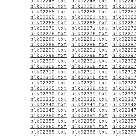
blk02245.txt
blk02246.txt
blk0224
blk02250.txt
blk02251.txt
blk0225
blk02255.txt
blk02256.txt
blk0225
blk02260.txt
blk02261.txt
blk0226
blk02265.txt
blk02266.txt
blk0226
blk02270.txt
blk02271.txt
blk0227
blk02275.txt
blk02276.txt
blk0227
blk02280.txt
blk02281.txt
blk0228
blk02285.txt
blk02286.txt
blk0228
blk02290.txt
blk02291.txt
blk0229
blk02295.txt
blk02296.txt
blk0229
blk02300.txt
blk02301.txt
blk0230
blk02305.txt
blk02306.txt
blk0230
blk02310.txt
blk02311.txt
blk0231
blk02315.txt
blk02316.txt
blk0231
blk02320.txt
blk02321.txt
blk0232
blk02325.txt
blk02326.txt
blk0232
blk02330.txt
blk02331.txt
blk0233
blk02335.txt
blk02336.txt
blk0233
blk02340.txt
blk02341.txt
blk0234
blk02345.txt
blk02346.txt
blk0234
blk02350.txt
blk02351.txt
blk0235
blk02355.txt
blk02356.txt
blk0235
blk02360.txt
blk02361.txt
blk0236
blk02365.txt
blk02366.txt
blk0236