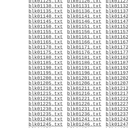
blk01125.txt
blk01126.txt
blk0112
blk01130.txt
blk01131.txt
blk0113
blk01135.txt
blk01136.txt
blk0113
blk01140.txt
blk01141.txt
blk0114
blk01145.txt
blk01146.txt
blk0114
blk01150.txt
blk01151.txt
blk0115
blk01155.txt
blk01156.txt
blk0115
blk01160.txt
blk01161.txt
blk0116
blk01165.txt
blk01166.txt
blk0116
blk01170.txt
blk01171.txt
blk0117
blk01175.txt
blk01176.txt
blk0117
blk01180.txt
blk01181.txt
blk0118
blk01185.txt
blk01186.txt
blk0118
blk01190.txt
blk01191.txt
blk0119
blk01195.txt
blk01196.txt
blk0119
blk01200.txt
blk01201.txt
blk0120
blk01205.txt
blk01206.txt
blk0120
blk01210.txt
blk01211.txt
blk0121
blk01215.txt
blk01216.txt
blk0121
blk01220.txt
blk01221.txt
blk0122
blk01225.txt
blk01226.txt
blk0122
blk01230.txt
blk01231.txt
blk0123
blk01235.txt
blk01236.txt
blk0123
blk01240.txt
blk01241.txt
blk0124
blk01245.txt
blk01246.txt
blk0124