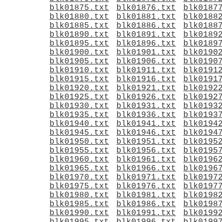
blk01875.txt
blk01876.txt
blk0187
blk01880.txt
blk01881.txt
blk0188
blk01885.txt
blk01886.txt
blk0188
blk01890.txt
blk01891.txt
blk0189
blk01895.txt
blk01896.txt
blk0189
blk01900.txt
blk01901.txt
blk0190
blk01905.txt
blk01906.txt
blk0190
blk01910.txt
blk01911.txt
blk0191
blk01915.txt
blk01916.txt
blk0191
blk01920.txt
blk01921.txt
blk0192
blk01925.txt
blk01926.txt
blk0192
blk01930.txt
blk01931.txt
blk0193
blk01935.txt
blk01936.txt
blk0193
blk01940.txt
blk01941.txt
blk0194
blk01945.txt
blk01946.txt
blk0194
blk01950.txt
blk01951.txt
blk0195
blk01955.txt
blk01956.txt
blk0195
blk01960.txt
blk01961.txt
blk0196
blk01965.txt
blk01966.txt
blk0196
blk01970.txt
blk01971.txt
blk0197
blk01975.txt
blk01976.txt
blk0197
blk01980.txt
blk01981.txt
blk0198
blk01985.txt
blk01986.txt
blk0198
blk01990.txt
blk01991.txt
blk0199