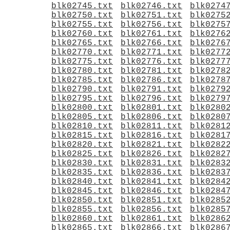
blk02745.txt
blk02746.txt
blk0274
blk02750.txt
blk02751.txt
blk0275
blk02755.txt
blk02756.txt
blk0275
blk02760.txt
blk02761.txt
blk0276
blk02765.txt
blk02766.txt
blk0276
blk02770.txt
blk02771.txt
blk0277
blk02775.txt
blk02776.txt
blk0277
blk02780.txt
blk02781.txt
blk0278
blk02785.txt
blk02786.txt
blk0278
blk02790.txt
blk02791.txt
blk0279
blk02795.txt
blk02796.txt
blk0279
blk02800.txt
blk02801.txt
blk0280
blk02805.txt
blk02806.txt
blk0280
blk02810.txt
blk02811.txt
blk0281
blk02815.txt
blk02816.txt
blk0281
blk02820.txt
blk02821.txt
blk0282
blk02825.txt
blk02826.txt
blk0282
blk02830.txt
blk02831.txt
blk0283
blk02835.txt
blk02836.txt
blk0283
blk02840.txt
blk02841.txt
blk0284
blk02845.txt
blk02846.txt
blk0284
blk02850.txt
blk02851.txt
blk0285
blk02855.txt
blk02856.txt
blk0285
blk02860.txt
blk02861.txt
blk0286
blk02865.txt
blk02866.txt
blk0286