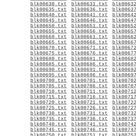
blk00630.txt
blk00631.txt
blk0063
blk00635.txt
blk00636.txt
blk0063
blk00640.txt
blk00641.txt
blk0064
blk00645.txt
blk00646.txt
blk0064
blk00650.txt
blk00651.txt
blk0065
blk00655.txt
blk00656.txt
blk0065
blk00660.txt
blk00661.txt
blk0066
blk00665.txt
blk00666.txt
blk0066
blk00670.txt
blk00671.txt
blk0067
blk00675.txt
blk00676.txt
blk0067
blk00680.txt
blk00681.txt
blk0068
blk00685.txt
blk00686.txt
blk0068
blk00690.txt
blk00691.txt
blk0069
blk00695.txt
blk00696.txt
blk0069
blk00700.txt
blk00701.txt
blk0070
blk00705.txt
blk00706.txt
blk0070
blk00710.txt
blk00711.txt
blk0071
blk00715.txt
blk00716.txt
blk0071
blk00720.txt
blk00721.txt
blk0072
blk00725.txt
blk00726.txt
blk0072
blk00730.txt
blk00731.txt
blk0073
blk00735.txt
blk00736.txt
blk0073
blk00740.txt
blk00741.txt
blk0074
blk00745.txt
blk00746.txt
blk0074
blk00750.txt
blk00751.txt
blk0075