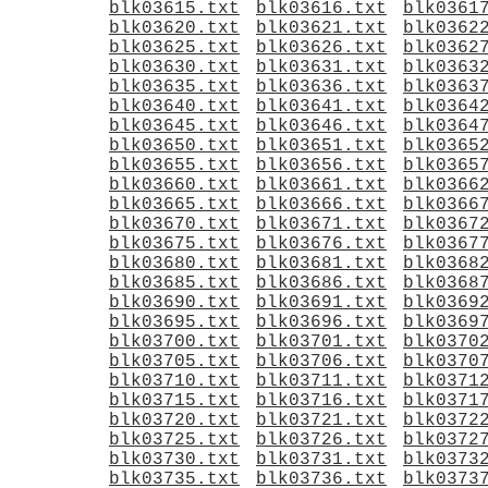
blk03615.txt
blk03616.txt
blk0361
blk03620.txt
blk03621.txt
blk0362
blk03625.txt
blk03626.txt
blk0362
blk03630.txt
blk03631.txt
blk0363
blk03635.txt
blk03636.txt
blk0363
blk03640.txt
blk03641.txt
blk0364
blk03645.txt
blk03646.txt
blk0364
blk03650.txt
blk03651.txt
blk0365
blk03655.txt
blk03656.txt
blk0365
blk03660.txt
blk03661.txt
blk0366
blk03665.txt
blk03666.txt
blk0366
blk03670.txt
blk03671.txt
blk0367
blk03675.txt
blk03676.txt
blk0367
blk03680.txt
blk03681.txt
blk0368
blk03685.txt
blk03686.txt
blk0368
blk03690.txt
blk03691.txt
blk0369
blk03695.txt
blk03696.txt
blk0369
blk03700.txt
blk03701.txt
blk0370
blk03705.txt
blk03706.txt
blk0370
blk03710.txt
blk03711.txt
blk0371
blk03715.txt
blk03716.txt
blk0371
blk03720.txt
blk03721.txt
blk0372
blk03725.txt
blk03726.txt
blk0372
blk03730.txt
blk03731.txt
blk0373
blk03735.txt
blk03736.txt
blk0373