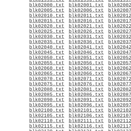
blk01995.txt
blk01996.txt
blk0199
blk02000.txt
blk02001.txt
blk0200
blk02005.txt
blk02006.txt
blk0200
blk02010.txt
blk02011.txt
blk0201
blk02015.txt
blk02016.txt
blk0201
blk02020.txt
blk02021.txt
blk0202
blk02025.txt
blk02026.txt
blk0202
blk02030.txt
blk02031.txt
blk0203
blk02035.txt
blk02036.txt
blk0203
blk02040.txt
blk02041.txt
blk0204
blk02045.txt
blk02046.txt
blk0204
blk02050.txt
blk02051.txt
blk0205
blk02055.txt
blk02056.txt
blk0205
blk02060.txt
blk02061.txt
blk0206
blk02065.txt
blk02066.txt
blk0206
blk02070.txt
blk02071.txt
blk0207
blk02075.txt
blk02076.txt
blk0207
blk02080.txt
blk02081.txt
blk0208
blk02085.txt
blk02086.txt
blk0208
blk02090.txt
blk02091.txt
blk0209
blk02095.txt
blk02096.txt
blk0209
blk02100.txt
blk02101.txt
blk0210
blk02105.txt
blk02106.txt
blk0210
blk02110.txt
blk02111.txt
blk0211
blk02115.txt
blk02116.txt
blk0211