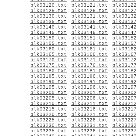
blk03115.txt
blk03116.txt
blk0311
blk03120.txt
blk03121.txt
blk0312
blk03125.txt
blk03126.txt
blk0312
blk03130.txt
blk03131.txt
blk0313
blk03135.txt
blk03136.txt
blk0313
blk03140.txt
blk03141.txt
blk0314
blk03145.txt
blk03146.txt
blk0314
blk03150.txt
blk03151.txt
blk0315
blk03155.txt
blk03156.txt
blk0315
blk03160.txt
blk03161.txt
blk0316
blk03165.txt
blk03166.txt
blk0316
blk03170.txt
blk03171.txt
blk0317
blk03175.txt
blk03176.txt
blk0317
blk03180.txt
blk03181.txt
blk0318
blk03185.txt
blk03186.txt
blk0318
blk03190.txt
blk03191.txt
blk0319
blk03195.txt
blk03196.txt
blk0319
blk03200.txt
blk03201.txt
blk0320
blk03205.txt
blk03206.txt
blk0320
blk03210.txt
blk03211.txt
blk0321
blk03215.txt
blk03216.txt
blk0321
blk03220.txt
blk03221.txt
blk0322
blk03225.txt
blk03226.txt
blk0322
blk03230.txt
blk03231.txt
blk0323
blk03235.txt
blk03236.txt
blk0323