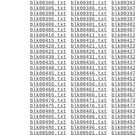
blk00380.txt
blk00381.txt
blk0038
blk00385.txt
blk00386.txt
blk0038
blk00390.txt
blk00391.txt
blk0039
blk00395.txt
blk00396.txt
blk0039
blk00400.txt
blk00401.txt
blk0040
blk00405.txt
blk00406.txt
blk0040
blk00410.txt
blk00411.txt
blk0041
blk00415.txt
blk00416.txt
blk0041
blk00420.txt
blk00421.txt
blk0042
blk00425.txt
blk00426.txt
blk0042
blk00430.txt
blk00431.txt
blk0043
blk00435.txt
blk00436.txt
blk0043
blk00440.txt
blk00441.txt
blk0044
blk00445.txt
blk00446.txt
blk0044
blk00450.txt
blk00451.txt
blk0045
blk00455.txt
blk00456.txt
blk0045
blk00460.txt
blk00461.txt
blk0046
blk00465.txt
blk00466.txt
blk0046
blk00470.txt
blk00471.txt
blk0047
blk00475.txt
blk00476.txt
blk0047
blk00480.txt
blk00481.txt
blk0048
blk00485.txt
blk00486.txt
blk0048
blk00490.txt
blk00491.txt
blk0049
blk00495.txt
blk00496.txt
blk0049
blk00500.txt
blk00501.txt
blk0050