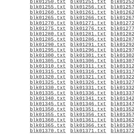
blk01250.txt
blk01251.txt
blk0125
blk01255.txt
blk01256.txt
blk0125
blk01260.txt
blk01261.txt
blk0126
blk01265.txt
blk01266.txt
blk0126
blk01270.txt
blk01271.txt
blk0127
blk01275.txt
blk01276.txt
blk0127
blk01280.txt
blk01281.txt
blk0128
blk01285.txt
blk01286.txt
blk0128
blk01290.txt
blk01291.txt
blk0129
blk01295.txt
blk01296.txt
blk0129
blk01300.txt
blk01301.txt
blk0130
blk01305.txt
blk01306.txt
blk0130
blk01310.txt
blk01311.txt
blk0131
blk01315.txt
blk01316.txt
blk0131
blk01320.txt
blk01321.txt
blk0132
blk01325.txt
blk01326.txt
blk0132
blk01330.txt
blk01331.txt
blk0133
blk01335.txt
blk01336.txt
blk0133
blk01340.txt
blk01341.txt
blk0134
blk01345.txt
blk01346.txt
blk0134
blk01350.txt
blk01351.txt
blk0135
blk01355.txt
blk01356.txt
blk0135
blk01360.txt
blk01361.txt
blk0136
blk01365.txt
blk01366.txt
blk0136
blk01370.txt
blk01371.txt
blk0137