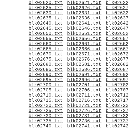
blk02620.txt
blk02621.txt
blk0262
blk02625.txt
blk02626.txt
blk0262
blk02630.txt
blk02631.txt
blk0263
blk02635.txt
blk02636.txt
blk0263
blk02640.txt
blk02641.txt
blk0264
blk02645.txt
blk02646.txt
blk0264
blk02650.txt
blk02651.txt
blk0265
blk02655.txt
blk02656.txt
blk0265
blk02660.txt
blk02661.txt
blk0266
blk02665.txt
blk02666.txt
blk0266
blk02670.txt
blk02671.txt
blk0267
blk02675.txt
blk02676.txt
blk0267
blk02680.txt
blk02681.txt
blk0268
blk02685.txt
blk02686.txt
blk0268
blk02690.txt
blk02691.txt
blk0269
blk02695.txt
blk02696.txt
blk0269
blk02700.txt
blk02701.txt
blk0270
blk02705.txt
blk02706.txt
blk0270
blk02710.txt
blk02711.txt
blk0271
blk02715.txt
blk02716.txt
blk0271
blk02720.txt
blk02721.txt
blk0272
blk02725.txt
blk02726.txt
blk0272
blk02730.txt
blk02731.txt
blk0273
blk02735.txt
blk02736.txt
blk0273
blk02740.txt
blk02741.txt
blk0274