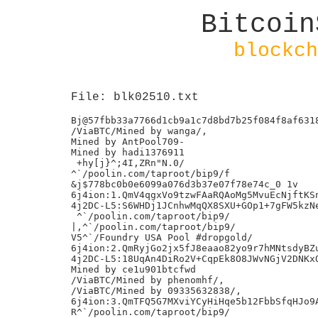
Bitcoin
blockch
File: blk02510.txt
Bj@57fbb33a7766d1cb9a1c7d8bd7b25f084f8af6318
/ViaBTC/Mined by wanga/,

Mined by AntPool709-

Mined by hadi1376911

 +hy[j}^;4I,ZRn"N.0/

^`/poolin.com/taproot/bip9/f

&j$778bc0b0e6099a076d3b37e07f78e74c_0 1v

6j4ion:1.QmV4qgxVo9tzwFAaRQAoMg5MvuEcNjftKSn
4j2DC-L5:S6WHDj1JCnhwMqQX8SXU+GOp1+7gFW5kzNe
 ^`/poolin.com/taproot/bip9/

|,^`/poolin.com/taproot/bip9/

V5^`/Foundry USA Pool #dropgold/

6j4ion:2.QmRyjGo2jx5fJ8eaao82yo9r7hMNtsdyBZu
4j2DC-L5:18UqAn4DiRo2V+CqpEk8O8JWvNGjV2DNKxO
Mined by ce1u901btcfwd

/ViaBTC/Mined by phenomhf/,

/ViaBTC/Mined by 09335632838/,

6j4ion:3.QmTFQ5G7MXviYCyHiHqe5b12FbbSfqHJo9A
R^`/poolin.com/taproot/bip9/
