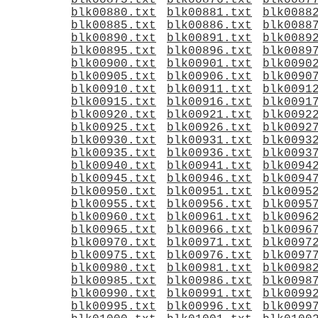
blk00875.txt
blk00876.txt
blk0087
blk00880.txt
blk00881.txt
blk0088
blk00885.txt
blk00886.txt
blk0088
blk00890.txt
blk00891.txt
blk0089
blk00895.txt
blk00896.txt
blk0089
blk00900.txt
blk00901.txt
blk0090
blk00905.txt
blk00906.txt
blk0090
blk00910.txt
blk00911.txt
blk0091
blk00915.txt
blk00916.txt
blk0091
blk00920.txt
blk00921.txt
blk0092
blk00925.txt
blk00926.txt
blk0092
blk00930.txt
blk00931.txt
blk0093
blk00935.txt
blk00936.txt
blk0093
blk00940.txt
blk00941.txt
blk0094
blk00945.txt
blk00946.txt
blk0094
blk00950.txt
blk00951.txt
blk0095
blk00955.txt
blk00956.txt
blk0095
blk00960.txt
blk00961.txt
blk0096
blk00965.txt
blk00966.txt
blk0096
blk00970.txt
blk00971.txt
blk0097
blk00975.txt
blk00976.txt
blk0097
blk00980.txt
blk00981.txt
blk0098
blk00985.txt
blk00986.txt
blk0098
blk00990.txt
blk00991.txt
blk0099
blk00995.txt
blk00996.txt
blk0099