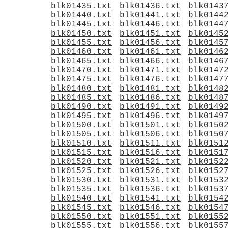
blk01435.txt
blk01436.txt
blk0143
blk01440.txt
blk01441.txt
blk0144
blk01445.txt
blk01446.txt
blk0144
blk01450.txt
blk01451.txt
blk0145
blk01455.txt
blk01456.txt
blk0145
blk01460.txt
blk01461.txt
blk0146
blk01465.txt
blk01466.txt
blk0146
blk01470.txt
blk01471.txt
blk0147
blk01475.txt
blk01476.txt
blk0147
blk01480.txt
blk01481.txt
blk0148
blk01485.txt
blk01486.txt
blk0148
blk01490.txt
blk01491.txt
blk0149
blk01495.txt
blk01496.txt
blk0149
blk01500.txt
blk01501.txt
blk0150
blk01505.txt
blk01506.txt
blk0150
blk01510.txt
blk01511.txt
blk0151
blk01515.txt
blk01516.txt
blk0151
blk01520.txt
blk01521.txt
blk0152
blk01525.txt
blk01526.txt
blk0152
blk01530.txt
blk01531.txt
blk0153
blk01535.txt
blk01536.txt
blk0153
blk01540.txt
blk01541.txt
blk0154
blk01545.txt
blk01546.txt
blk0154
blk01550.txt
blk01551.txt
blk0155
blk01555.txt
blk01556.txt
blk0155