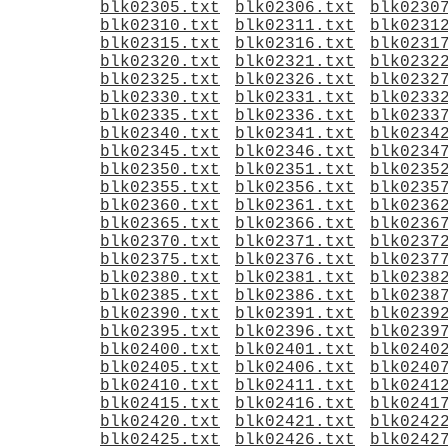
blk02305.txt
blk02306.txt
blk0230
blk02310.txt
blk02311.txt
blk0231
blk02315.txt
blk02316.txt
blk0231
blk02320.txt
blk02321.txt
blk0232
blk02325.txt
blk02326.txt
blk0232
blk02330.txt
blk02331.txt
blk0233
blk02335.txt
blk02336.txt
blk0233
blk02340.txt
blk02341.txt
blk0234
blk02345.txt
blk02346.txt
blk0234
blk02350.txt
blk02351.txt
blk0235
blk02355.txt
blk02356.txt
blk0235
blk02360.txt
blk02361.txt
blk0236
blk02365.txt
blk02366.txt
blk0236
blk02370.txt
blk02371.txt
blk0237
blk02375.txt
blk02376.txt
blk0237
blk02380.txt
blk02381.txt
blk0238
blk02385.txt
blk02386.txt
blk0238
blk02390.txt
blk02391.txt
blk0239
blk02395.txt
blk02396.txt
blk0239
blk02400.txt
blk02401.txt
blk0240
blk02405.txt
blk02406.txt
blk0240
blk02410.txt
blk02411.txt
blk0241
blk02415.txt
blk02416.txt
blk0241
blk02420.txt
blk02421.txt
blk0242
blk02425.txt
blk02426.txt
blk0242