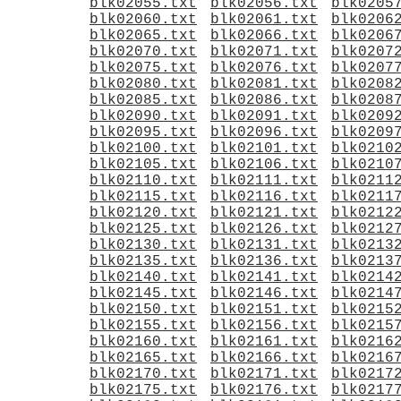
blk02055.txt
blk02056.txt
blk0205
blk02060.txt
blk02061.txt
blk0206
blk02065.txt
blk02066.txt
blk0206
blk02070.txt
blk02071.txt
blk0207
blk02075.txt
blk02076.txt
blk0207
blk02080.txt
blk02081.txt
blk0208
blk02085.txt
blk02086.txt
blk0208
blk02090.txt
blk02091.txt
blk0209
blk02095.txt
blk02096.txt
blk0209
blk02100.txt
blk02101.txt
blk0210
blk02105.txt
blk02106.txt
blk0210
blk02110.txt
blk02111.txt
blk0211
blk02115.txt
blk02116.txt
blk0211
blk02120.txt
blk02121.txt
blk0212
blk02125.txt
blk02126.txt
blk0212
blk02130.txt
blk02131.txt
blk0213
blk02135.txt
blk02136.txt
blk0213
blk02140.txt
blk02141.txt
blk0214
blk02145.txt
blk02146.txt
blk0214
blk02150.txt
blk02151.txt
blk0215
blk02155.txt
blk02156.txt
blk0215
blk02160.txt
blk02161.txt
blk0216
blk02165.txt
blk02166.txt
blk0216
blk02170.txt
blk02171.txt
blk0217
blk02175.txt
blk02176.txt
blk0217