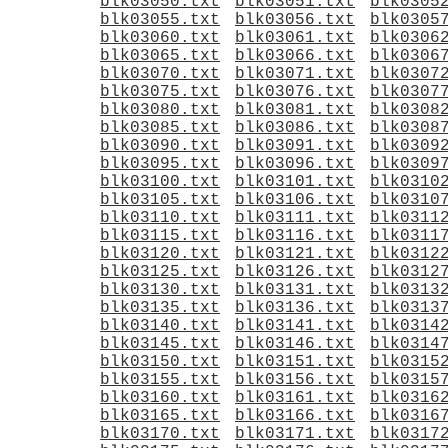
blk03050.txt
blk03051.txt
blk0305
blk03055.txt
blk03056.txt
blk0305
blk03060.txt
blk03061.txt
blk0306
blk03065.txt
blk03066.txt
blk0306
blk03070.txt
blk03071.txt
blk0307
blk03075.txt
blk03076.txt
blk0307
blk03080.txt
blk03081.txt
blk0308
blk03085.txt
blk03086.txt
blk0308
blk03090.txt
blk03091.txt
blk0309
blk03095.txt
blk03096.txt
blk0309
blk03100.txt
blk03101.txt
blk0310
blk03105.txt
blk03106.txt
blk0310
blk03110.txt
blk03111.txt
blk0311
blk03115.txt
blk03116.txt
blk0311
blk03120.txt
blk03121.txt
blk0312
blk03125.txt
blk03126.txt
blk0312
blk03130.txt
blk03131.txt
blk0313
blk03135.txt
blk03136.txt
blk0313
blk03140.txt
blk03141.txt
blk0314
blk03145.txt
blk03146.txt
blk0314
blk03150.txt
blk03151.txt
blk0315
blk03155.txt
blk03156.txt
blk0315
blk03160.txt
blk03161.txt
blk0316
blk03165.txt
blk03166.txt
blk0316
blk03170.txt
blk03171.txt
blk0317