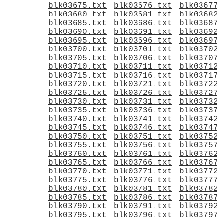
blk03675.txt
blk03676.txt
blk0367
blk03680.txt
blk03681.txt
blk0368
blk03685.txt
blk03686.txt
blk0368
blk03690.txt
blk03691.txt
blk0369
blk03695.txt
blk03696.txt
blk0369
blk03700.txt
blk03701.txt
blk0370
blk03705.txt
blk03706.txt
blk0370
blk03710.txt
blk03711.txt
blk0371
blk03715.txt
blk03716.txt
blk0371
blk03720.txt
blk03721.txt
blk0372
blk03725.txt
blk03726.txt
blk0372
blk03730.txt
blk03731.txt
blk0373
blk03735.txt
blk03736.txt
blk0373
blk03740.txt
blk03741.txt
blk0374
blk03745.txt
blk03746.txt
blk0374
blk03750.txt
blk03751.txt
blk0375
blk03755.txt
blk03756.txt
blk0375
blk03760.txt
blk03761.txt
blk0376
blk03765.txt
blk03766.txt
blk0376
blk03770.txt
blk03771.txt
blk0377
blk03775.txt
blk03776.txt
blk0377
blk03780.txt
blk03781.txt
blk0378
blk03785.txt
blk03786.txt
blk0378
blk03790.txt
blk03791.txt
blk0379
blk03795.txt
blk03796.txt
blk0379