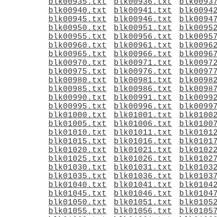
blk00935.txt
blk00936.txt
blk0093
blk00940.txt
blk00941.txt
blk0094
blk00945.txt
blk00946.txt
blk0094
blk00950.txt
blk00951.txt
blk0095
blk00955.txt
blk00956.txt
blk0095
blk00960.txt
blk00961.txt
blk0096
blk00965.txt
blk00966.txt
blk0096
blk00970.txt
blk00971.txt
blk0097
blk00975.txt
blk00976.txt
blk0097
blk00980.txt
blk00981.txt
blk0098
blk00985.txt
blk00986.txt
blk0098
blk00990.txt
blk00991.txt
blk0099
blk00995.txt
blk00996.txt
blk0099
blk01000.txt
blk01001.txt
blk0100
blk01005.txt
blk01006.txt
blk0100
blk01010.txt
blk01011.txt
blk0101
blk01015.txt
blk01016.txt
blk0101
blk01020.txt
blk01021.txt
blk0102
blk01025.txt
blk01026.txt
blk0102
blk01030.txt
blk01031.txt
blk0103
blk01035.txt
blk01036.txt
blk0103
blk01040.txt
blk01041.txt
blk0104
blk01045.txt
blk01046.txt
blk0104
blk01050.txt
blk01051.txt
blk0105
blk01055.txt
blk01056.txt
blk0105