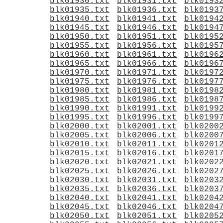
blk01930.txt
blk01931.txt
blk0193
blk01935.txt
blk01936.txt
blk0193
blk01940.txt
blk01941.txt
blk0194
blk01945.txt
blk01946.txt
blk0194
blk01950.txt
blk01951.txt
blk0195
blk01955.txt
blk01956.txt
blk0195
blk01960.txt
blk01961.txt
blk0196
blk01965.txt
blk01966.txt
blk0196
blk01970.txt
blk01971.txt
blk0197
blk01975.txt
blk01976.txt
blk0197
blk01980.txt
blk01981.txt
blk0198
blk01985.txt
blk01986.txt
blk0198
blk01990.txt
blk01991.txt
blk0199
blk01995.txt
blk01996.txt
blk0199
blk02000.txt
blk02001.txt
blk0200
blk02005.txt
blk02006.txt
blk0200
blk02010.txt
blk02011.txt
blk0201
blk02015.txt
blk02016.txt
blk0201
blk02020.txt
blk02021.txt
blk0202
blk02025.txt
blk02026.txt
blk0202
blk02030.txt
blk02031.txt
blk0203
blk02035.txt
blk02036.txt
blk0203
blk02040.txt
blk02041.txt
blk0204
blk02045.txt
blk02046.txt
blk0204
blk02050.txt
blk02051.txt
blk0205