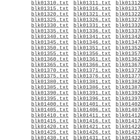
blk01310.txt
blk01311.txt
blk0131
blk01315.txt
blk01316.txt
blk0131
blk01320.txt
blk01321.txt
blk0132
blk01325.txt
blk01326.txt
blk0132
blk01330.txt
blk01331.txt
blk0133
blk01335.txt
blk01336.txt
blk0133
blk01340.txt
blk01341.txt
blk0134
blk01345.txt
blk01346.txt
blk0134
blk01350.txt
blk01351.txt
blk0135
blk01355.txt
blk01356.txt
blk0135
blk01360.txt
blk01361.txt
blk0136
blk01365.txt
blk01366.txt
blk0136
blk01370.txt
blk01371.txt
blk0137
blk01375.txt
blk01376.txt
blk0137
blk01380.txt
blk01381.txt
blk0138
blk01385.txt
blk01386.txt
blk0138
blk01390.txt
blk01391.txt
blk0139
blk01395.txt
blk01396.txt
blk0139
blk01400.txt
blk01401.txt
blk0140
blk01405.txt
blk01406.txt
blk0140
blk01410.txt
blk01411.txt
blk0141
blk01415.txt
blk01416.txt
blk0141
blk01420.txt
blk01421.txt
blk0142
blk01425.txt
blk01426.txt
blk0142
blk01430.txt
blk01431.txt
blk0143