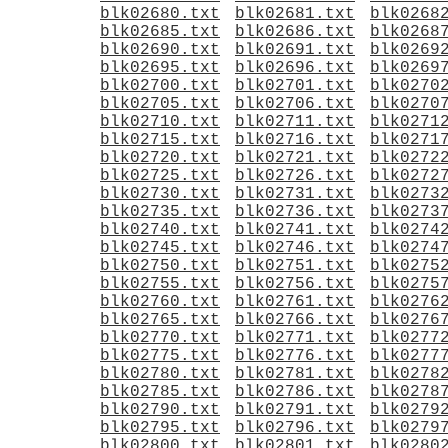
blk02680.txt
blk02681.txt
blk0268
blk02685.txt
blk02686.txt
blk0268
blk02690.txt
blk02691.txt
blk0269
blk02695.txt
blk02696.txt
blk0269
blk02700.txt
blk02701.txt
blk0270
blk02705.txt
blk02706.txt
blk0270
blk02710.txt
blk02711.txt
blk0271
blk02715.txt
blk02716.txt
blk0271
blk02720.txt
blk02721.txt
blk0272
blk02725.txt
blk02726.txt
blk0272
blk02730.txt
blk02731.txt
blk0273
blk02735.txt
blk02736.txt
blk0273
blk02740.txt
blk02741.txt
blk0274
blk02745.txt
blk02746.txt
blk0274
blk02750.txt
blk02751.txt
blk0275
blk02755.txt
blk02756.txt
blk0275
blk02760.txt
blk02761.txt
blk0276
blk02765.txt
blk02766.txt
blk0276
blk02770.txt
blk02771.txt
blk0277
blk02775.txt
blk02776.txt
blk0277
blk02780.txt
blk02781.txt
blk0278
blk02785.txt
blk02786.txt
blk0278
blk02790.txt
blk02791.txt
blk0279
blk02795.txt
blk02796.txt
blk0279
blk02800.txt
blk02801.txt
blk0280