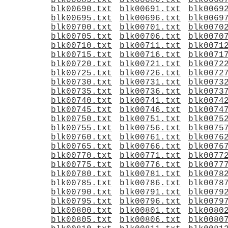
blk00685.txt
blk00686.txt
blk0068
blk00690.txt
blk00691.txt
blk0069
blk00695.txt
blk00696.txt
blk0069
blk00700.txt
blk00701.txt
blk0070
blk00705.txt
blk00706.txt
blk0070
blk00710.txt
blk00711.txt
blk0071
blk00715.txt
blk00716.txt
blk0071
blk00720.txt
blk00721.txt
blk0072
blk00725.txt
blk00726.txt
blk0072
blk00730.txt
blk00731.txt
blk0073
blk00735.txt
blk00736.txt
blk0073
blk00740.txt
blk00741.txt
blk0074
blk00745.txt
blk00746.txt
blk0074
blk00750.txt
blk00751.txt
blk0075
blk00755.txt
blk00756.txt
blk0075
blk00760.txt
blk00761.txt
blk0076
blk00765.txt
blk00766.txt
blk0076
blk00770.txt
blk00771.txt
blk0077
blk00775.txt
blk00776.txt
blk0077
blk00780.txt
blk00781.txt
blk0078
blk00785.txt
blk00786.txt
blk0078
blk00790.txt
blk00791.txt
blk0079
blk00795.txt
blk00796.txt
blk0079
blk00800.txt
blk00801.txt
blk0080
blk00805.txt
blk00806.txt
blk0080