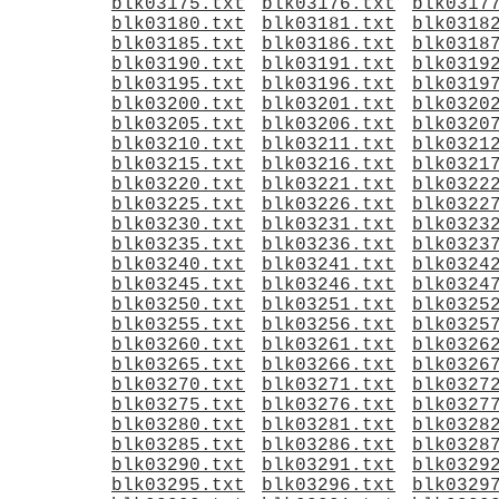
blk03175.txt
blk03176.txt
blk0317
blk03180.txt
blk03181.txt
blk0318
blk03185.txt
blk03186.txt
blk0318
blk03190.txt
blk03191.txt
blk0319
blk03195.txt
blk03196.txt
blk0319
blk03200.txt
blk03201.txt
blk0320
blk03205.txt
blk03206.txt
blk0320
blk03210.txt
blk03211.txt
blk0321
blk03215.txt
blk03216.txt
blk0321
blk03220.txt
blk03221.txt
blk0322
blk03225.txt
blk03226.txt
blk0322
blk03230.txt
blk03231.txt
blk0323
blk03235.txt
blk03236.txt
blk0323
blk03240.txt
blk03241.txt
blk0324
blk03245.txt
blk03246.txt
blk0324
blk03250.txt
blk03251.txt
blk0325
blk03255.txt
blk03256.txt
blk0325
blk03260.txt
blk03261.txt
blk0326
blk03265.txt
blk03266.txt
blk0326
blk03270.txt
blk03271.txt
blk0327
blk03275.txt
blk03276.txt
blk0327
blk03280.txt
blk03281.txt
blk0328
blk03285.txt
blk03286.txt
blk0328
blk03290.txt
blk03291.txt
blk0329
blk03295.txt
blk03296.txt
blk0329