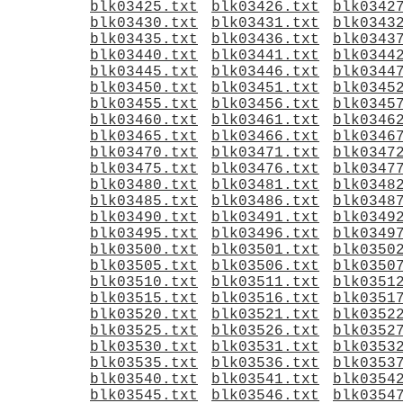
blk03425.txt
blk03426.txt
blk0342
blk03430.txt
blk03431.txt
blk0343
blk03435.txt
blk03436.txt
blk0343
blk03440.txt
blk03441.txt
blk0344
blk03445.txt
blk03446.txt
blk0344
blk03450.txt
blk03451.txt
blk0345
blk03455.txt
blk03456.txt
blk0345
blk03460.txt
blk03461.txt
blk0346
blk03465.txt
blk03466.txt
blk0346
blk03470.txt
blk03471.txt
blk0347
blk03475.txt
blk03476.txt
blk0347
blk03480.txt
blk03481.txt
blk0348
blk03485.txt
blk03486.txt
blk0348
blk03490.txt
blk03491.txt
blk0349
blk03495.txt
blk03496.txt
blk0349
blk03500.txt
blk03501.txt
blk0350
blk03505.txt
blk03506.txt
blk0350
blk03510.txt
blk03511.txt
blk0351
blk03515.txt
blk03516.txt
blk0351
blk03520.txt
blk03521.txt
blk0352
blk03525.txt
blk03526.txt
blk0352
blk03530.txt
blk03531.txt
blk0353
blk03535.txt
blk03536.txt
blk0353
blk03540.txt
blk03541.txt
blk0354
blk03545.txt
blk03546.txt
blk0354