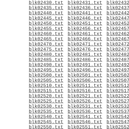
blk02430.txt
blk02431.txt
blk0243
blk02435.txt
blk02436.txt
blk0243
blk02440.txt
blk02441.txt
blk0244
blk02445.txt
blk02446.txt
blk0244
blk02450.txt
blk02451.txt
blk0245
blk02455.txt
blk02456.txt
blk0245
blk02460.txt
blk02461.txt
blk0246
blk02465.txt
blk02466.txt
blk0246
blk02470.txt
blk02471.txt
blk0247
blk02475.txt
blk02476.txt
blk0247
blk02480.txt
blk02481.txt
blk0248
blk02485.txt
blk02486.txt
blk0248
blk02490.txt
blk02491.txt
blk0249
blk02495.txt
blk02496.txt
blk0249
blk02500.txt
blk02501.txt
blk0250
blk02505.txt
blk02506.txt
blk0250
blk02510.txt
blk02511.txt
blk0251
blk02515.txt
blk02516.txt
blk0251
blk02520.txt
blk02521.txt
blk0252
blk02525.txt
blk02526.txt
blk0252
blk02530.txt
blk02531.txt
blk0253
blk02535.txt
blk02536.txt
blk0253
blk02540.txt
blk02541.txt
blk0254
blk02545.txt
blk02546.txt
blk0254
blk02550.txt
blk02551.txt
blk0255