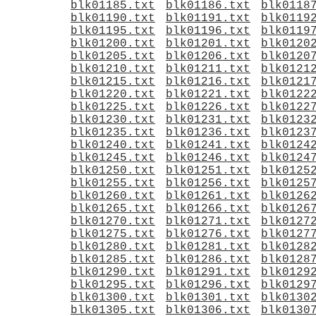
blk01185.txt
blk01186.txt
blk0118
blk01190.txt
blk01191.txt
blk0119
blk01195.txt
blk01196.txt
blk0119
blk01200.txt
blk01201.txt
blk0120
blk01205.txt
blk01206.txt
blk0120
blk01210.txt
blk01211.txt
blk0121
blk01215.txt
blk01216.txt
blk0121
blk01220.txt
blk01221.txt
blk0122
blk01225.txt
blk01226.txt
blk0122
blk01230.txt
blk01231.txt
blk0123
blk01235.txt
blk01236.txt
blk0123
blk01240.txt
blk01241.txt
blk0124
blk01245.txt
blk01246.txt
blk0124
blk01250.txt
blk01251.txt
blk0125
blk01255.txt
blk01256.txt
blk0125
blk01260.txt
blk01261.txt
blk0126
blk01265.txt
blk01266.txt
blk0126
blk01270.txt
blk01271.txt
blk0127
blk01275.txt
blk01276.txt
blk0127
blk01280.txt
blk01281.txt
blk0128
blk01285.txt
blk01286.txt
blk0128
blk01290.txt
blk01291.txt
blk0129
blk01295.txt
blk01296.txt
blk0129
blk01300.txt
blk01301.txt
blk0130
blk01305.txt
blk01306.txt
blk0130