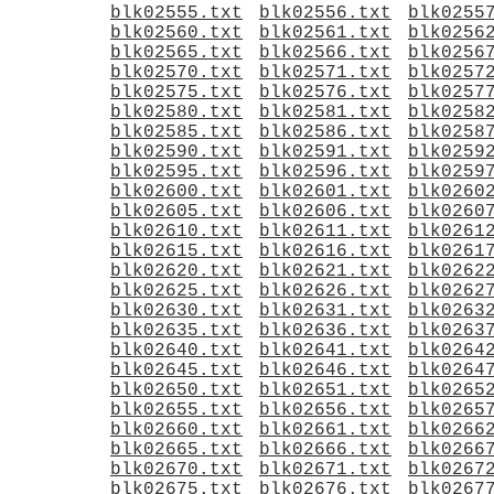
blk02555.txt
blk02556.txt
blk0255
blk02560.txt
blk02561.txt
blk0256
blk02565.txt
blk02566.txt
blk0256
blk02570.txt
blk02571.txt
blk0257
blk02575.txt
blk02576.txt
blk0257
blk02580.txt
blk02581.txt
blk0258
blk02585.txt
blk02586.txt
blk0258
blk02590.txt
blk02591.txt
blk0259
blk02595.txt
blk02596.txt
blk0259
blk02600.txt
blk02601.txt
blk0260
blk02605.txt
blk02606.txt
blk0260
blk02610.txt
blk02611.txt
blk0261
blk02615.txt
blk02616.txt
blk0261
blk02620.txt
blk02621.txt
blk0262
blk02625.txt
blk02626.txt
blk0262
blk02630.txt
blk02631.txt
blk0263
blk02635.txt
blk02636.txt
blk0263
blk02640.txt
blk02641.txt
blk0264
blk02645.txt
blk02646.txt
blk0264
blk02650.txt
blk02651.txt
blk0265
blk02655.txt
blk02656.txt
blk0265
blk02660.txt
blk02661.txt
blk0266
blk02665.txt
blk02666.txt
blk0266
blk02670.txt
blk02671.txt
blk0267
blk02675.txt
blk02676.txt
blk0267