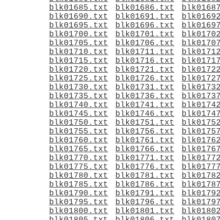
blk01685.txt
blk01686.txt
blk0168
blk01690.txt
blk01691.txt
blk0169
blk01695.txt
blk01696.txt
blk0169
blk01700.txt
blk01701.txt
blk0170
blk01705.txt
blk01706.txt
blk0170
blk01710.txt
blk01711.txt
blk0171
blk01715.txt
blk01716.txt
blk0171
blk01720.txt
blk01721.txt
blk0172
blk01725.txt
blk01726.txt
blk0172
blk01730.txt
blk01731.txt
blk0173
blk01735.txt
blk01736.txt
blk0173
blk01740.txt
blk01741.txt
blk0174
blk01745.txt
blk01746.txt
blk0174
blk01750.txt
blk01751.txt
blk0175
blk01755.txt
blk01756.txt
blk0175
blk01760.txt
blk01761.txt
blk0176
blk01765.txt
blk01766.txt
blk0176
blk01770.txt
blk01771.txt
blk0177
blk01775.txt
blk01776.txt
blk0177
blk01780.txt
blk01781.txt
blk0178
blk01785.txt
blk01786.txt
blk0178
blk01790.txt
blk01791.txt
blk0179
blk01795.txt
blk01796.txt
blk0179
blk01800.txt
blk01801.txt
blk0180