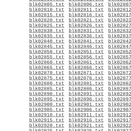
blk02805.txt
blk02806.txt
blk0280
blk02810.txt
blk02811.txt
blk0281
blk02815.txt
blk02816.txt
blk0281
blk02820.txt
blk02821.txt
blk0282
blk02825.txt
blk02826.txt
blk0282
blk02830.txt
blk02831.txt
blk0283
blk02835.txt
blk02836.txt
blk0283
blk02840.txt
blk02841.txt
blk0284
blk02845.txt
blk02846.txt
blk0284
blk02850.txt
blk02851.txt
blk0285
blk02855.txt
blk02856.txt
blk0285
blk02860.txt
blk02861.txt
blk0286
blk02865.txt
blk02866.txt
blk0286
blk02870.txt
blk02871.txt
blk0287
blk02875.txt
blk02876.txt
blk0287
blk02880.txt
blk02881.txt
blk0288
blk02885.txt
blk02886.txt
blk0288
blk02890.txt
blk02891.txt
blk0289
blk02895.txt
blk02896.txt
blk0289
blk02900.txt
blk02901.txt
blk0290
blk02905.txt
blk02906.txt
blk0290
blk02910.txt
blk02911.txt
blk0291
blk02915.txt
blk02916.txt
blk0291
blk02920.txt
blk02921.txt
blk0292