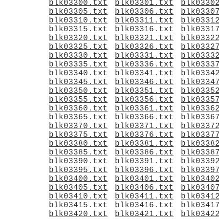
blk03300.txt
blk03301.txt
blk0330
blk03305.txt
blk03306.txt
blk0330
blk03310.txt
blk03311.txt
blk0331
blk03315.txt
blk03316.txt
blk0331
blk03320.txt
blk03321.txt
blk0332
blk03325.txt
blk03326.txt
blk0332
blk03330.txt
blk03331.txt
blk0333
blk03335.txt
blk03336.txt
blk0333
blk03340.txt
blk03341.txt
blk0334
blk03345.txt
blk03346.txt
blk0334
blk03350.txt
blk03351.txt
blk0335
blk03355.txt
blk03356.txt
blk0335
blk03360.txt
blk03361.txt
blk0336
blk03365.txt
blk03366.txt
blk0336
blk03370.txt
blk03371.txt
blk0337
blk03375.txt
blk03376.txt
blk0337
blk03380.txt
blk03381.txt
blk0338
blk03385.txt
blk03386.txt
blk0338
blk03390.txt
blk03391.txt
blk0339
blk03395.txt
blk03396.txt
blk0339
blk03400.txt
blk03401.txt
blk0340
blk03405.txt
blk03406.txt
blk0340
blk03410.txt
blk03411.txt
blk0341
blk03415.txt
blk03416.txt
blk0341
blk03420.txt
blk03421.txt
blk0342