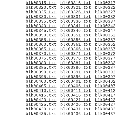
blk00315.txt
blk00316.txt
blk0031
blk00320.txt
blk00321.txt
blk0032
blk00325.txt
blk00326.txt
blk0032
blk00330.txt
blk00331.txt
blk0033
blk00335.txt
blk00336.txt
blk0033
blk00340.txt
blk00341.txt
blk0034
blk00345.txt
blk00346.txt
blk0034
blk00350.txt
blk00351.txt
blk0035
blk00355.txt
blk00356.txt
blk0035
blk00360.txt
blk00361.txt
blk0036
blk00365.txt
blk00366.txt
blk0036
blk00370.txt
blk00371.txt
blk0037
blk00375.txt
blk00376.txt
blk0037
blk00380.txt
blk00381.txt
blk0038
blk00385.txt
blk00386.txt
blk0038
blk00390.txt
blk00391.txt
blk0039
blk00395.txt
blk00396.txt
blk0039
blk00400.txt
blk00401.txt
blk0040
blk00405.txt
blk00406.txt
blk0040
blk00410.txt
blk00411.txt
blk0041
blk00415.txt
blk00416.txt
blk0041
blk00420.txt
blk00421.txt
blk0042
blk00425.txt
blk00426.txt
blk0042
blk00430.txt
blk00431.txt
blk0043
blk00435.txt
blk00436.txt
blk0043