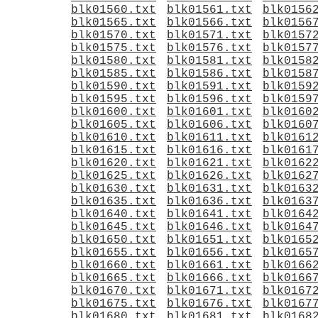
blk01560.txt
blk01561.txt
blk0156
blk01565.txt
blk01566.txt
blk0156
blk01570.txt
blk01571.txt
blk0157
blk01575.txt
blk01576.txt
blk0157
blk01580.txt
blk01581.txt
blk0158
blk01585.txt
blk01586.txt
blk0158
blk01590.txt
blk01591.txt
blk0159
blk01595.txt
blk01596.txt
blk0159
blk01600.txt
blk01601.txt
blk0160
blk01605.txt
blk01606.txt
blk0160
blk01610.txt
blk01611.txt
blk0161
blk01615.txt
blk01616.txt
blk0161
blk01620.txt
blk01621.txt
blk0162
blk01625.txt
blk01626.txt
blk0162
blk01630.txt
blk01631.txt
blk0163
blk01635.txt
blk01636.txt
blk0163
blk01640.txt
blk01641.txt
blk0164
blk01645.txt
blk01646.txt
blk0164
blk01650.txt
blk01651.txt
blk0165
blk01655.txt
blk01656.txt
blk0165
blk01660.txt
blk01661.txt
blk0166
blk01665.txt
blk01666.txt
blk0166
blk01670.txt
blk01671.txt
blk0167
blk01675.txt
blk01676.txt
blk0167
blk01680.txt
blk01681.txt
blk0168