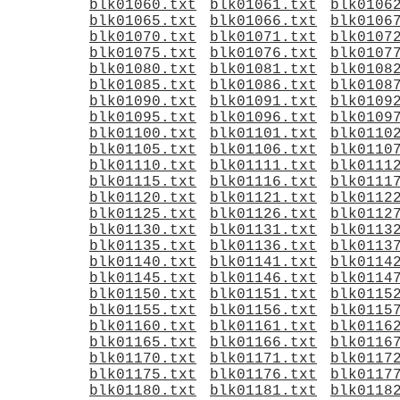
blk01060.txt
blk01061.txt
blk0106
blk01065.txt
blk01066.txt
blk0106
blk01070.txt
blk01071.txt
blk0107
blk01075.txt
blk01076.txt
blk0107
blk01080.txt
blk01081.txt
blk0108
blk01085.txt
blk01086.txt
blk0108
blk01090.txt
blk01091.txt
blk0109
blk01095.txt
blk01096.txt
blk0109
blk01100.txt
blk01101.txt
blk0110
blk01105.txt
blk01106.txt
blk0110
blk01110.txt
blk01111.txt
blk0111
blk01115.txt
blk01116.txt
blk0111
blk01120.txt
blk01121.txt
blk0112
blk01125.txt
blk01126.txt
blk0112
blk01130.txt
blk01131.txt
blk0113
blk01135.txt
blk01136.txt
blk0113
blk01140.txt
blk01141.txt
blk0114
blk01145.txt
blk01146.txt
blk0114
blk01150.txt
blk01151.txt
blk0115
blk01155.txt
blk01156.txt
blk0115
blk01160.txt
blk01161.txt
blk0116
blk01165.txt
blk01166.txt
blk0116
blk01170.txt
blk01171.txt
blk0117
blk01175.txt
blk01176.txt
blk0117
blk01180.txt
blk01181.txt
blk0118