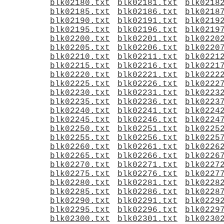
blk02180.txt
blk02181.txt
blk0218
blk02185.txt
blk02186.txt
blk0218
blk02190.txt
blk02191.txt
blk0219
blk02195.txt
blk02196.txt
blk0219
blk02200.txt
blk02201.txt
blk0220
blk02205.txt
blk02206.txt
blk0220
blk02210.txt
blk02211.txt
blk0221
blk02215.txt
blk02216.txt
blk0221
blk02220.txt
blk02221.txt
blk0222
blk02225.txt
blk02226.txt
blk0222
blk02230.txt
blk02231.txt
blk0223
blk02235.txt
blk02236.txt
blk0223
blk02240.txt
blk02241.txt
blk0224
blk02245.txt
blk02246.txt
blk0224
blk02250.txt
blk02251.txt
blk0225
blk02255.txt
blk02256.txt
blk0225
blk02260.txt
blk02261.txt
blk0226
blk02265.txt
blk02266.txt
blk0226
blk02270.txt
blk02271.txt
blk0227
blk02275.txt
blk02276.txt
blk0227
blk02280.txt
blk02281.txt
blk0228
blk02285.txt
blk02286.txt
blk0228
blk02290.txt
blk02291.txt
blk0229
blk02295.txt
blk02296.txt
blk0229
blk02300.txt
blk02301.txt
blk0230