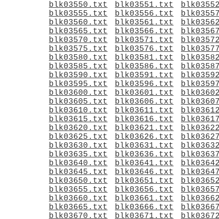
blk03550.txt
blk03551.txt
blk0355
blk03555.txt
blk03556.txt
blk0355
blk03560.txt
blk03561.txt
blk0356
blk03565.txt
blk03566.txt
blk0356
blk03570.txt
blk03571.txt
blk0357
blk03575.txt
blk03576.txt
blk0357
blk03580.txt
blk03581.txt
blk0358
blk03585.txt
blk03586.txt
blk0358
blk03590.txt
blk03591.txt
blk0359
blk03595.txt
blk03596.txt
blk0359
blk03600.txt
blk03601.txt
blk0360
blk03605.txt
blk03606.txt
blk0360
blk03610.txt
blk03611.txt
blk0361
blk03615.txt
blk03616.txt
blk0361
blk03620.txt
blk03621.txt
blk0362
blk03625.txt
blk03626.txt
blk0362
blk03630.txt
blk03631.txt
blk0363
blk03635.txt
blk03636.txt
blk0363
blk03640.txt
blk03641.txt
blk0364
blk03645.txt
blk03646.txt
blk0364
blk03650.txt
blk03651.txt
blk0365
blk03655.txt
blk03656.txt
blk0365
blk03660.txt
blk03661.txt
blk0366
blk03665.txt
blk03666.txt
blk0366
blk03670.txt
blk03671.txt
blk0367