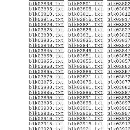
blk03800.txt
blk03801.txt
blk0380
blk03805.txt
blk03806.txt
blk0380
blk03810.txt
blk03811.txt
blk0381
blk03815.txt
blk03816.txt
blk0381
blk03820.txt
blk03821.txt
blk0382
blk03825.txt
blk03826.txt
blk0382
blk03830.txt
blk03831.txt
blk0383
blk03835.txt
blk03836.txt
blk0383
blk03840.txt
blk03841.txt
blk0384
blk03845.txt
blk03846.txt
blk0384
blk03850.txt
blk03851.txt
blk0385
blk03855.txt
blk03856.txt
blk0385
blk03860.txt
blk03861.txt
blk0386
blk03865.txt
blk03866.txt
blk0386
blk03870.txt
blk03871.txt
blk0387
blk03875.txt
blk03876.txt
blk0387
blk03880.txt
blk03881.txt
blk0388
blk03885.txt
blk03886.txt
blk0388
blk03890.txt
blk03891.txt
blk0389
blk03895.txt
blk03896.txt
blk0389
blk03900.txt
blk03901.txt
blk0390
blk03905.txt
blk03906.txt
blk0390
blk03910.txt
blk03911.txt
blk0391
blk03915.txt
blk03916.txt
blk0391
blk03920.txt
blk03921.txt
blk0392