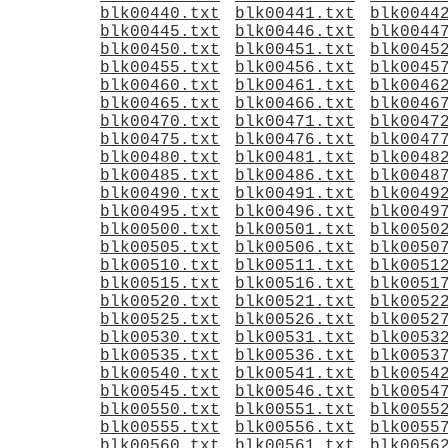
blk00440.txt
blk00441.txt
blk0044
blk00445.txt
blk00446.txt
blk0044
blk00450.txt
blk00451.txt
blk0045
blk00455.txt
blk00456.txt
blk0045
blk00460.txt
blk00461.txt
blk0046
blk00465.txt
blk00466.txt
blk0046
blk00470.txt
blk00471.txt
blk0047
blk00475.txt
blk00476.txt
blk0047
blk00480.txt
blk00481.txt
blk0048
blk00485.txt
blk00486.txt
blk0048
blk00490.txt
blk00491.txt
blk0049
blk00495.txt
blk00496.txt
blk0049
blk00500.txt
blk00501.txt
blk0050
blk00505.txt
blk00506.txt
blk0050
blk00510.txt
blk00511.txt
blk0051
blk00515.txt
blk00516.txt
blk0051
blk00520.txt
blk00521.txt
blk0052
blk00525.txt
blk00526.txt
blk0052
blk00530.txt
blk00531.txt
blk0053
blk00535.txt
blk00536.txt
blk0053
blk00540.txt
blk00541.txt
blk0054
blk00545.txt
blk00546.txt
blk0054
blk00550.txt
blk00551.txt
blk0055
blk00555.txt
blk00556.txt
blk0055
blk00560.txt
blk00561.txt
blk0056