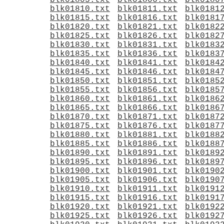
blk01805.txt
blk01806.txt
blk0180
blk01810.txt
blk01811.txt
blk0181
blk01815.txt
blk01816.txt
blk0181
blk01820.txt
blk01821.txt
blk0182
blk01825.txt
blk01826.txt
blk0182
blk01830.txt
blk01831.txt
blk0183
blk01835.txt
blk01836.txt
blk0183
blk01840.txt
blk01841.txt
blk0184
blk01845.txt
blk01846.txt
blk0184
blk01850.txt
blk01851.txt
blk0185
blk01855.txt
blk01856.txt
blk0185
blk01860.txt
blk01861.txt
blk0186
blk01865.txt
blk01866.txt
blk0186
blk01870.txt
blk01871.txt
blk0187
blk01875.txt
blk01876.txt
blk0187
blk01880.txt
blk01881.txt
blk0188
blk01885.txt
blk01886.txt
blk0188
blk01890.txt
blk01891.txt
blk0189
blk01895.txt
blk01896.txt
blk0189
blk01900.txt
blk01901.txt
blk0190
blk01905.txt
blk01906.txt
blk0190
blk01910.txt
blk01911.txt
blk0191
blk01915.txt
blk01916.txt
blk0191
blk01920.txt
blk01921.txt
blk0192
blk01925.txt
blk01926.txt
blk0192