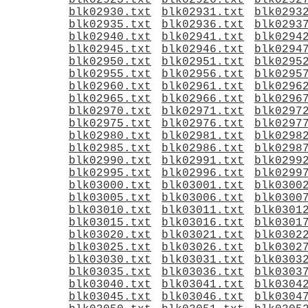
blk02925.txt
blk02926.txt
blk0292
blk02930.txt
blk02931.txt
blk0293
blk02935.txt
blk02936.txt
blk0293
blk02940.txt
blk02941.txt
blk0294
blk02945.txt
blk02946.txt
blk0294
blk02950.txt
blk02951.txt
blk0295
blk02955.txt
blk02956.txt
blk0295
blk02960.txt
blk02961.txt
blk0296
blk02965.txt
blk02966.txt
blk0296
blk02970.txt
blk02971.txt
blk0297
blk02975.txt
blk02976.txt
blk0297
blk02980.txt
blk02981.txt
blk0298
blk02985.txt
blk02986.txt
blk0298
blk02990.txt
blk02991.txt
blk0299
blk02995.txt
blk02996.txt
blk0299
blk03000.txt
blk03001.txt
blk0300
blk03005.txt
blk03006.txt
blk0300
blk03010.txt
blk03011.txt
blk0301
blk03015.txt
blk03016.txt
blk0301
blk03020.txt
blk03021.txt
blk0302
blk03025.txt
blk03026.txt
blk0302
blk03030.txt
blk03031.txt
blk0303
blk03035.txt
blk03036.txt
blk0303
blk03040.txt
blk03041.txt
blk0304
blk03045.txt
blk03046.txt
blk0304