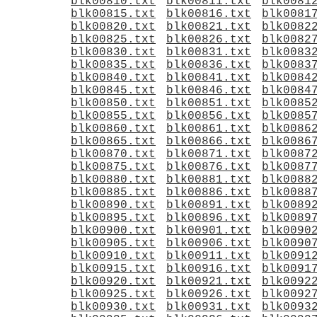
blk00810.txt
blk00811.txt
blk0081
blk00815.txt
blk00816.txt
blk0081
blk00820.txt
blk00821.txt
blk0082
blk00825.txt
blk00826.txt
blk0082
blk00830.txt
blk00831.txt
blk0083
blk00835.txt
blk00836.txt
blk0083
blk00840.txt
blk00841.txt
blk0084
blk00845.txt
blk00846.txt
blk0084
blk00850.txt
blk00851.txt
blk0085
blk00855.txt
blk00856.txt
blk0085
blk00860.txt
blk00861.txt
blk0086
blk00865.txt
blk00866.txt
blk0086
blk00870.txt
blk00871.txt
blk0087
blk00875.txt
blk00876.txt
blk0087
blk00880.txt
blk00881.txt
blk0088
blk00885.txt
blk00886.txt
blk0088
blk00890.txt
blk00891.txt
blk0089
blk00895.txt
blk00896.txt
blk0089
blk00900.txt
blk00901.txt
blk0090
blk00905.txt
blk00906.txt
blk0090
blk00910.txt
blk00911.txt
blk0091
blk00915.txt
blk00916.txt
blk0091
blk00920.txt
blk00921.txt
blk0092
blk00925.txt
blk00926.txt
blk0092
blk00930.txt
blk00931.txt
blk0093