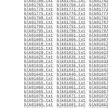
blk01760.txt
blk01761.txt
blk0176
blk01765.txt
blk01766.txt
blk0176
blk01770.txt
blk01771.txt
blk0177
blk01775.txt
blk01776.txt
blk0177
blk01780.txt
blk01781.txt
blk0178
blk01785.txt
blk01786.txt
blk0178
blk01790.txt
blk01791.txt
blk0179
blk01795.txt
blk01796.txt
blk0179
blk01800.txt
blk01801.txt
blk0180
blk01805.txt
blk01806.txt
blk0180
blk01810.txt
blk01811.txt
blk0181
blk01815.txt
blk01816.txt
blk0181
blk01820.txt
blk01821.txt
blk0182
blk01825.txt
blk01826.txt
blk0182
blk01830.txt
blk01831.txt
blk0183
blk01835.txt
blk01836.txt
blk0183
blk01840.txt
blk01841.txt
blk0184
blk01845.txt
blk01846.txt
blk0184
blk01850.txt
blk01851.txt
blk0185
blk01855.txt
blk01856.txt
blk0185
blk01860.txt
blk01861.txt
blk0186
blk01865.txt
blk01866.txt
blk0186
blk01870.txt
blk01871.txt
blk0187
blk01875.txt
blk01876.txt
blk0187
blk01880.txt
blk01881.txt
blk0188