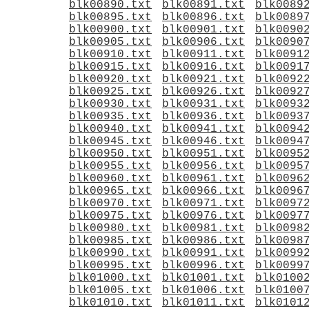
blk00890.txt
blk00891.txt
blk0089
blk00895.txt
blk00896.txt
blk0089
blk00900.txt
blk00901.txt
blk0090
blk00905.txt
blk00906.txt
blk0090
blk00910.txt
blk00911.txt
blk0091
blk00915.txt
blk00916.txt
blk0091
blk00920.txt
blk00921.txt
blk0092
blk00925.txt
blk00926.txt
blk0092
blk00930.txt
blk00931.txt
blk0093
blk00935.txt
blk00936.txt
blk0093
blk00940.txt
blk00941.txt
blk0094
blk00945.txt
blk00946.txt
blk0094
blk00950.txt
blk00951.txt
blk0095
blk00955.txt
blk00956.txt
blk0095
blk00960.txt
blk00961.txt
blk0096
blk00965.txt
blk00966.txt
blk0096
blk00970.txt
blk00971.txt
blk0097
blk00975.txt
blk00976.txt
blk0097
blk00980.txt
blk00981.txt
blk0098
blk00985.txt
blk00986.txt
blk0098
blk00990.txt
blk00991.txt
blk0099
blk00995.txt
blk00996.txt
blk0099
blk01000.txt
blk01001.txt
blk0100
blk01005.txt
blk01006.txt
blk0100
blk01010.txt
blk01011.txt
blk0101