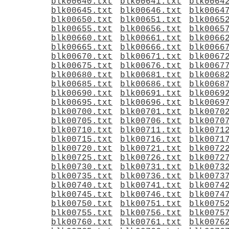
blk00640.txt
blk00641.txt
blk0064
blk00645.txt
blk00646.txt
blk0064
blk00650.txt
blk00651.txt
blk0065
blk00655.txt
blk00656.txt
blk0065
blk00660.txt
blk00661.txt
blk0066
blk00665.txt
blk00666.txt
blk0066
blk00670.txt
blk00671.txt
blk0067
blk00675.txt
blk00676.txt
blk0067
blk00680.txt
blk00681.txt
blk0068
blk00685.txt
blk00686.txt
blk0068
blk00690.txt
blk00691.txt
blk0069
blk00695.txt
blk00696.txt
blk0069
blk00700.txt
blk00701.txt
blk0070
blk00705.txt
blk00706.txt
blk0070
blk00710.txt
blk00711.txt
blk0071
blk00715.txt
blk00716.txt
blk0071
blk00720.txt
blk00721.txt
blk0072
blk00725.txt
blk00726.txt
blk0072
blk00730.txt
blk00731.txt
blk0073
blk00735.txt
blk00736.txt
blk0073
blk00740.txt
blk00741.txt
blk0074
blk00745.txt
blk00746.txt
blk0074
blk00750.txt
blk00751.txt
blk0075
blk00755.txt
blk00756.txt
blk0075
blk00760.txt
blk00761.txt
blk0076