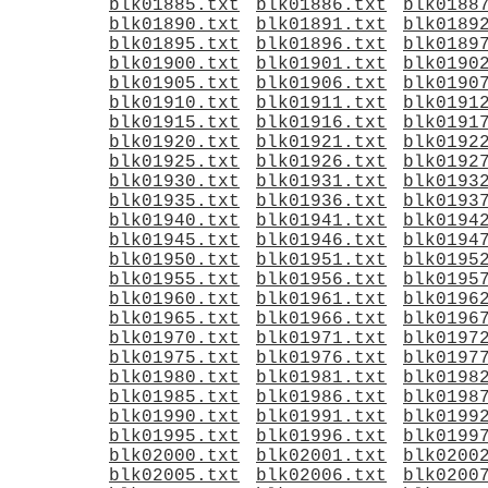
blk01885.txt
blk01886.txt
blk0188
blk01890.txt
blk01891.txt
blk0189
blk01895.txt
blk01896.txt
blk0189
blk01900.txt
blk01901.txt
blk0190
blk01905.txt
blk01906.txt
blk0190
blk01910.txt
blk01911.txt
blk0191
blk01915.txt
blk01916.txt
blk0191
blk01920.txt
blk01921.txt
blk0192
blk01925.txt
blk01926.txt
blk0192
blk01930.txt
blk01931.txt
blk0193
blk01935.txt
blk01936.txt
blk0193
blk01940.txt
blk01941.txt
blk0194
blk01945.txt
blk01946.txt
blk0194
blk01950.txt
blk01951.txt
blk0195
blk01955.txt
blk01956.txt
blk0195
blk01960.txt
blk01961.txt
blk0196
blk01965.txt
blk01966.txt
blk0196
blk01970.txt
blk01971.txt
blk0197
blk01975.txt
blk01976.txt
blk0197
blk01980.txt
blk01981.txt
blk0198
blk01985.txt
blk01986.txt
blk0198
blk01990.txt
blk01991.txt
blk0199
blk01995.txt
blk01996.txt
blk0199
blk02000.txt
blk02001.txt
blk0200
blk02005.txt
blk02006.txt
blk0200