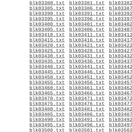
blk03380.txt
blk03381.txt
blk0338
blk03385.txt
blk03386.txt
blk0338
blk03390.txt
blk03391.txt
blk0339
blk03395.txt
blk03396.txt
blk0339
blk03400.txt
blk03401.txt
blk0340
blk03405.txt
blk03406.txt
blk0340
blk03410.txt
blk03411.txt
blk0341
blk03415.txt
blk03416.txt
blk0341
blk03420.txt
blk03421.txt
blk0342
blk03425.txt
blk03426.txt
blk0342
blk03430.txt
blk03431.txt
blk0343
blk03435.txt
blk03436.txt
blk0343
blk03440.txt
blk03441.txt
blk0344
blk03445.txt
blk03446.txt
blk0344
blk03450.txt
blk03451.txt
blk0345
blk03455.txt
blk03456.txt
blk0345
blk03460.txt
blk03461.txt
blk0346
blk03465.txt
blk03466.txt
blk0346
blk03470.txt
blk03471.txt
blk0347
blk03475.txt
blk03476.txt
blk0347
blk03480.txt
blk03481.txt
blk0348
blk03485.txt
blk03486.txt
blk0348
blk03490.txt
blk03491.txt
blk0349
blk03495.txt
blk03496.txt
blk0349
blk03500.txt
blk03501.txt
blk0350