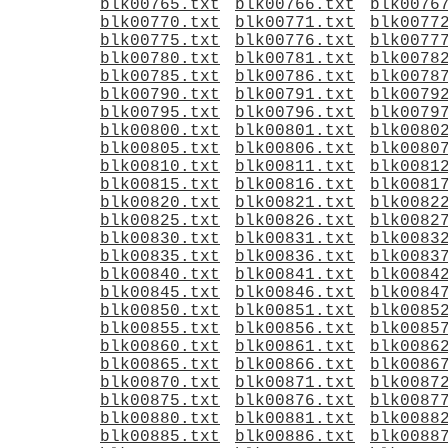
blk00765.txt
blk00766.txt
blk0076
blk00770.txt
blk00771.txt
blk0077
blk00775.txt
blk00776.txt
blk0077
blk00780.txt
blk00781.txt
blk0078
blk00785.txt
blk00786.txt
blk0078
blk00790.txt
blk00791.txt
blk0079
blk00795.txt
blk00796.txt
blk0079
blk00800.txt
blk00801.txt
blk0080
blk00805.txt
blk00806.txt
blk0080
blk00810.txt
blk00811.txt
blk0081
blk00815.txt
blk00816.txt
blk0081
blk00820.txt
blk00821.txt
blk0082
blk00825.txt
blk00826.txt
blk0082
blk00830.txt
blk00831.txt
blk0083
blk00835.txt
blk00836.txt
blk0083
blk00840.txt
blk00841.txt
blk0084
blk00845.txt
blk00846.txt
blk0084
blk00850.txt
blk00851.txt
blk0085
blk00855.txt
blk00856.txt
blk0085
blk00860.txt
blk00861.txt
blk0086
blk00865.txt
blk00866.txt
blk0086
blk00870.txt
blk00871.txt
blk0087
blk00875.txt
blk00876.txt
blk0087
blk00880.txt
blk00881.txt
blk0088
blk00885.txt
blk00886.txt
blk0088