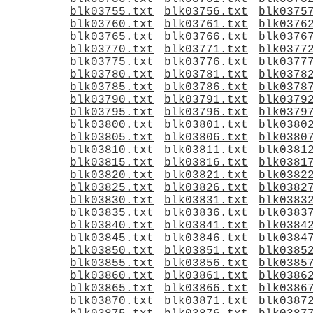
blk03755.txt
blk03756.txt
blk0375
blk03760.txt
blk03761.txt
blk0376
blk03765.txt
blk03766.txt
blk0376
blk03770.txt
blk03771.txt
blk0377
blk03775.txt
blk03776.txt
blk0377
blk03780.txt
blk03781.txt
blk0378
blk03785.txt
blk03786.txt
blk0378
blk03790.txt
blk03791.txt
blk0379
blk03795.txt
blk03796.txt
blk0379
blk03800.txt
blk03801.txt
blk0380
blk03805.txt
blk03806.txt
blk0380
blk03810.txt
blk03811.txt
blk0381
blk03815.txt
blk03816.txt
blk0381
blk03820.txt
blk03821.txt
blk0382
blk03825.txt
blk03826.txt
blk0382
blk03830.txt
blk03831.txt
blk0383
blk03835.txt
blk03836.txt
blk0383
blk03840.txt
blk03841.txt
blk0384
blk03845.txt
blk03846.txt
blk0384
blk03850.txt
blk03851.txt
blk0385
blk03855.txt
blk03856.txt
blk0385
blk03860.txt
blk03861.txt
blk0386
blk03865.txt
blk03866.txt
blk0386
blk03870.txt
blk03871.txt
blk0387