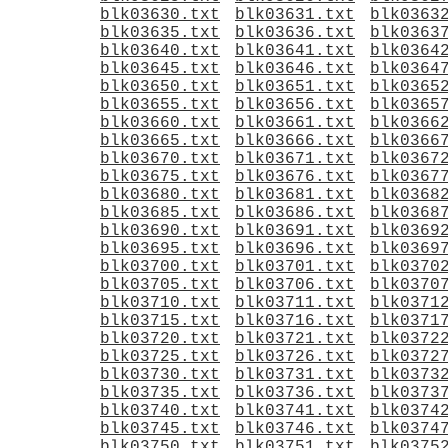
blk03630.txt
blk03631.txt
blk0363
blk03635.txt
blk03636.txt
blk0363
blk03640.txt
blk03641.txt
blk0364
blk03645.txt
blk03646.txt
blk0364
blk03650.txt
blk03651.txt
blk0365
blk03655.txt
blk03656.txt
blk0365
blk03660.txt
blk03661.txt
blk0366
blk03665.txt
blk03666.txt
blk0366
blk03670.txt
blk03671.txt
blk0367
blk03675.txt
blk03676.txt
blk0367
blk03680.txt
blk03681.txt
blk0368
blk03685.txt
blk03686.txt
blk0368
blk03690.txt
blk03691.txt
blk0369
blk03695.txt
blk03696.txt
blk0369
blk03700.txt
blk03701.txt
blk0370
blk03705.txt
blk03706.txt
blk0370
blk03710.txt
blk03711.txt
blk0371
blk03715.txt
blk03716.txt
blk0371
blk03720.txt
blk03721.txt
blk0372
blk03725.txt
blk03726.txt
blk0372
blk03730.txt
blk03731.txt
blk0373
blk03735.txt
blk03736.txt
blk0373
blk03740.txt
blk03741.txt
blk0374
blk03745.txt
blk03746.txt
blk0374
blk03750.txt
blk03751.txt
blk0375