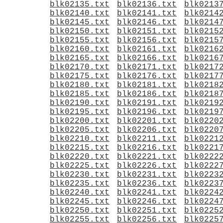
blk02135.txt
blk02136.txt
blk0213
blk02140.txt
blk02141.txt
blk0214
blk02145.txt
blk02146.txt
blk0214
blk02150.txt
blk02151.txt
blk0215
blk02155.txt
blk02156.txt
blk0215
blk02160.txt
blk02161.txt
blk0216
blk02165.txt
blk02166.txt
blk0216
blk02170.txt
blk02171.txt
blk0217
blk02175.txt
blk02176.txt
blk0217
blk02180.txt
blk02181.txt
blk0218
blk02185.txt
blk02186.txt
blk0218
blk02190.txt
blk02191.txt
blk0219
blk02195.txt
blk02196.txt
blk0219
blk02200.txt
blk02201.txt
blk0220
blk02205.txt
blk02206.txt
blk0220
blk02210.txt
blk02211.txt
blk0221
blk02215.txt
blk02216.txt
blk0221
blk02220.txt
blk02221.txt
blk0222
blk02225.txt
blk02226.txt
blk0222
blk02230.txt
blk02231.txt
blk0223
blk02235.txt
blk02236.txt
blk0223
blk02240.txt
blk02241.txt
blk0224
blk02245.txt
blk02246.txt
blk0224
blk02250.txt
blk02251.txt
blk0225
blk02255.txt
blk02256.txt
blk0225