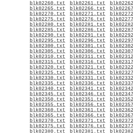
blk02260.txt
blk02261.txt
blk0226
blk02265.txt
blk02266.txt
blk0226
blk02270.txt
blk02271.txt
blk0227
blk02275.txt
blk02276.txt
blk0227
blk02280.txt
blk02281.txt
blk0228
blk02285.txt
blk02286.txt
blk0228
blk02290.txt
blk02291.txt
blk0229
blk02295.txt
blk02296.txt
blk0229
blk02300.txt
blk02301.txt
blk0230
blk02305.txt
blk02306.txt
blk0230
blk02310.txt
blk02311.txt
blk0231
blk02315.txt
blk02316.txt
blk0231
blk02320.txt
blk02321.txt
blk0232
blk02325.txt
blk02326.txt
blk0232
blk02330.txt
blk02331.txt
blk0233
blk02335.txt
blk02336.txt
blk0233
blk02340.txt
blk02341.txt
blk0234
blk02345.txt
blk02346.txt
blk0234
blk02350.txt
blk02351.txt
blk0235
blk02355.txt
blk02356.txt
blk0235
blk02360.txt
blk02361.txt
blk0236
blk02365.txt
blk02366.txt
blk0236
blk02370.txt
blk02371.txt
blk0237
blk02375.txt
blk02376.txt
blk0237
blk02380.txt
blk02381.txt
blk0238