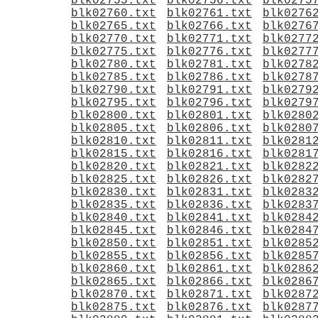
blk02755.txt
blk02756.txt
blk0275
blk02760.txt
blk02761.txt
blk0276
blk02765.txt
blk02766.txt
blk0276
blk02770.txt
blk02771.txt
blk0277
blk02775.txt
blk02776.txt
blk0277
blk02780.txt
blk02781.txt
blk0278
blk02785.txt
blk02786.txt
blk0278
blk02790.txt
blk02791.txt
blk0279
blk02795.txt
blk02796.txt
blk0279
blk02800.txt
blk02801.txt
blk0280
blk02805.txt
blk02806.txt
blk0280
blk02810.txt
blk02811.txt
blk0281
blk02815.txt
blk02816.txt
blk0281
blk02820.txt
blk02821.txt
blk0282
blk02825.txt
blk02826.txt
blk0282
blk02830.txt
blk02831.txt
blk0283
blk02835.txt
blk02836.txt
blk0283
blk02840.txt
blk02841.txt
blk0284
blk02845.txt
blk02846.txt
blk0284
blk02850.txt
blk02851.txt
blk0285
blk02855.txt
blk02856.txt
blk0285
blk02860.txt
blk02861.txt
blk0286
blk02865.txt
blk02866.txt
blk0286
blk02870.txt
blk02871.txt
blk0287
blk02875.txt
blk02876.txt
blk0287