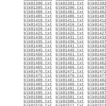
blk01390.txt
blk01391.txt
blk0139
blk01395.txt
blk01396.txt
blk0139
blk01400.txt
blk01401.txt
blk0140
blk01405.txt
blk01406.txt
blk0140
blk01410.txt
blk01411.txt
blk0141
blk01415.txt
blk01416.txt
blk0141
blk01420.txt
blk01421.txt
blk0142
blk01425.txt
blk01426.txt
blk0142
blk01430.txt
blk01431.txt
blk0143
blk01435.txt
blk01436.txt
blk0143
blk01440.txt
blk01441.txt
blk0144
blk01445.txt
blk01446.txt
blk0144
blk01450.txt
blk01451.txt
blk0145
blk01455.txt
blk01456.txt
blk0145
blk01460.txt
blk01461.txt
blk0146
blk01465.txt
blk01466.txt
blk0146
blk01470.txt
blk01471.txt
blk0147
blk01475.txt
blk01476.txt
blk0147
blk01480.txt
blk01481.txt
blk0148
blk01485.txt
blk01486.txt
blk0148
blk01490.txt
blk01491.txt
blk0149
blk01495.txt
blk01496.txt
blk0149
blk01500.txt
blk01501.txt
blk0150
blk01505.txt
blk01506.txt
blk0150
blk01510.txt
blk01511.txt
blk0151