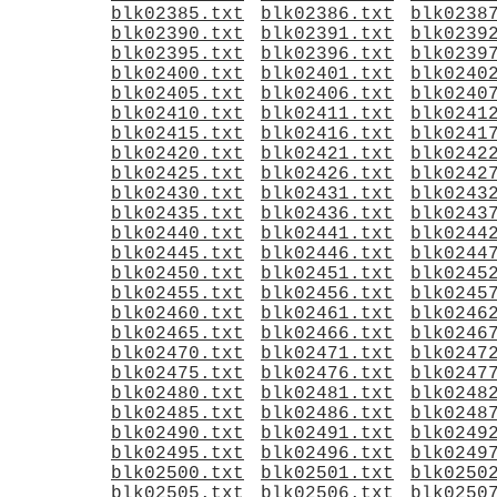
blk02385.txt
blk02386.txt
blk0238
blk02390.txt
blk02391.txt
blk0239
blk02395.txt
blk02396.txt
blk0239
blk02400.txt
blk02401.txt
blk0240
blk02405.txt
blk02406.txt
blk0240
blk02410.txt
blk02411.txt
blk0241
blk02415.txt
blk02416.txt
blk0241
blk02420.txt
blk02421.txt
blk0242
blk02425.txt
blk02426.txt
blk0242
blk02430.txt
blk02431.txt
blk0243
blk02435.txt
blk02436.txt
blk0243
blk02440.txt
blk02441.txt
blk0244
blk02445.txt
blk02446.txt
blk0244
blk02450.txt
blk02451.txt
blk0245
blk02455.txt
blk02456.txt
blk0245
blk02460.txt
blk02461.txt
blk0246
blk02465.txt
blk02466.txt
blk0246
blk02470.txt
blk02471.txt
blk0247
blk02475.txt
blk02476.txt
blk0247
blk02480.txt
blk02481.txt
blk0248
blk02485.txt
blk02486.txt
blk0248
blk02490.txt
blk02491.txt
blk0249
blk02495.txt
blk02496.txt
blk0249
blk02500.txt
blk02501.txt
blk0250
blk02505.txt
blk02506.txt
blk0250