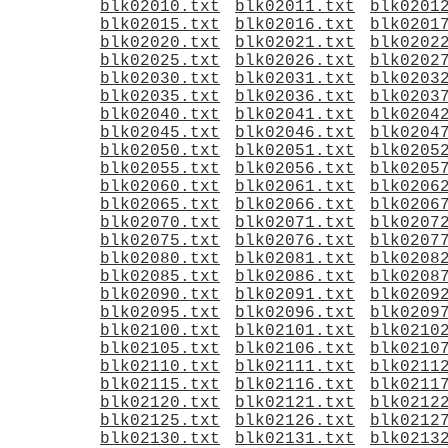
blk02010.txt
blk02011.txt
blk0201
blk02015.txt
blk02016.txt
blk0201
blk02020.txt
blk02021.txt
blk0202
blk02025.txt
blk02026.txt
blk0202
blk02030.txt
blk02031.txt
blk0203
blk02035.txt
blk02036.txt
blk0203
blk02040.txt
blk02041.txt
blk0204
blk02045.txt
blk02046.txt
blk0204
blk02050.txt
blk02051.txt
blk0205
blk02055.txt
blk02056.txt
blk0205
blk02060.txt
blk02061.txt
blk0206
blk02065.txt
blk02066.txt
blk0206
blk02070.txt
blk02071.txt
blk0207
blk02075.txt
blk02076.txt
blk0207
blk02080.txt
blk02081.txt
blk0208
blk02085.txt
blk02086.txt
blk0208
blk02090.txt
blk02091.txt
blk0209
blk02095.txt
blk02096.txt
blk0209
blk02100.txt
blk02101.txt
blk0210
blk02105.txt
blk02106.txt
blk0210
blk02110.txt
blk02111.txt
blk0211
blk02115.txt
blk02116.txt
blk0211
blk02120.txt
blk02121.txt
blk0212
blk02125.txt
blk02126.txt
blk0212
blk02130.txt
blk02131.txt
blk0213