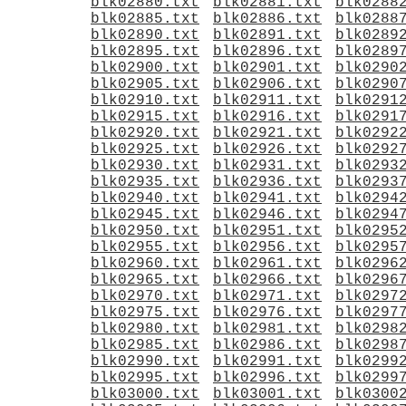
blk02880.txt
blk02881.txt
blk0288
blk02885.txt
blk02886.txt
blk0288
blk02890.txt
blk02891.txt
blk0289
blk02895.txt
blk02896.txt
blk0289
blk02900.txt
blk02901.txt
blk0290
blk02905.txt
blk02906.txt
blk0290
blk02910.txt
blk02911.txt
blk0291
blk02915.txt
blk02916.txt
blk0291
blk02920.txt
blk02921.txt
blk0292
blk02925.txt
blk02926.txt
blk0292
blk02930.txt
blk02931.txt
blk0293
blk02935.txt
blk02936.txt
blk0293
blk02940.txt
blk02941.txt
blk0294
blk02945.txt
blk02946.txt
blk0294
blk02950.txt
blk02951.txt
blk0295
blk02955.txt
blk02956.txt
blk0295
blk02960.txt
blk02961.txt
blk0296
blk02965.txt
blk02966.txt
blk0296
blk02970.txt
blk02971.txt
blk0297
blk02975.txt
blk02976.txt
blk0297
blk02980.txt
blk02981.txt
blk0298
blk02985.txt
blk02986.txt
blk0298
blk02990.txt
blk02991.txt
blk0299
blk02995.txt
blk02996.txt
blk0299
blk03000.txt
blk03001.txt
blk0300