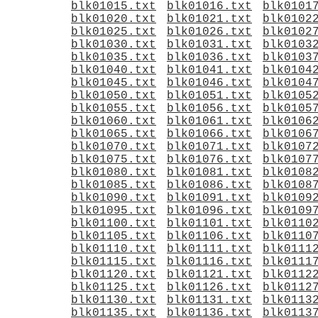
blk01015.txt
blk01016.txt
blk0101
blk01020.txt
blk01021.txt
blk0102
blk01025.txt
blk01026.txt
blk0102
blk01030.txt
blk01031.txt
blk0103
blk01035.txt
blk01036.txt
blk0103
blk01040.txt
blk01041.txt
blk0104
blk01045.txt
blk01046.txt
blk0104
blk01050.txt
blk01051.txt
blk0105
blk01055.txt
blk01056.txt
blk0105
blk01060.txt
blk01061.txt
blk0106
blk01065.txt
blk01066.txt
blk0106
blk01070.txt
blk01071.txt
blk0107
blk01075.txt
blk01076.txt
blk0107
blk01080.txt
blk01081.txt
blk0108
blk01085.txt
blk01086.txt
blk0108
blk01090.txt
blk01091.txt
blk0109
blk01095.txt
blk01096.txt
blk0109
blk01100.txt
blk01101.txt
blk0110
blk01105.txt
blk01106.txt
blk0110
blk01110.txt
blk01111.txt
blk0111
blk01115.txt
blk01116.txt
blk0111
blk01120.txt
blk01121.txt
blk0112
blk01125.txt
blk01126.txt
blk0112
blk01130.txt
blk01131.txt
blk0113
blk01135.txt
blk01136.txt
blk0113