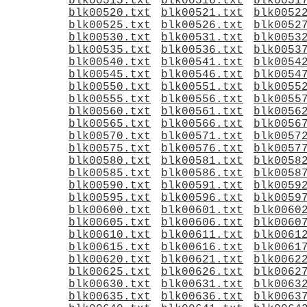
blk00515.txt
blk00516.txt
blk0051
blk00520.txt
blk00521.txt
blk0052
blk00525.txt
blk00526.txt
blk0052
blk00530.txt
blk00531.txt
blk0053
blk00535.txt
blk00536.txt
blk0053
blk00540.txt
blk00541.txt
blk0054
blk00545.txt
blk00546.txt
blk0054
blk00550.txt
blk00551.txt
blk0055
blk00555.txt
blk00556.txt
blk0055
blk00560.txt
blk00561.txt
blk0056
blk00565.txt
blk00566.txt
blk0056
blk00570.txt
blk00571.txt
blk0057
blk00575.txt
blk00576.txt
blk0057
blk00580.txt
blk00581.txt
blk0058
blk00585.txt
blk00586.txt
blk0058
blk00590.txt
blk00591.txt
blk0059
blk00595.txt
blk00596.txt
blk0059
blk00600.txt
blk00601.txt
blk0060
blk00605.txt
blk00606.txt
blk0060
blk00610.txt
blk00611.txt
blk0061
blk00615.txt
blk00616.txt
blk0061
blk00620.txt
blk00621.txt
blk0062
blk00625.txt
blk00626.txt
blk0062
blk00630.txt
blk00631.txt
blk0063
blk00635.txt
blk00636.txt
blk0063