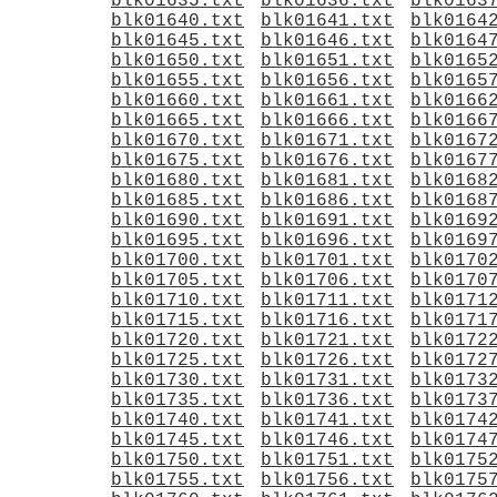
blk01635.txt
blk01636.txt
blk0163
blk01640.txt
blk01641.txt
blk0164
blk01645.txt
blk01646.txt
blk0164
blk01650.txt
blk01651.txt
blk0165
blk01655.txt
blk01656.txt
blk0165
blk01660.txt
blk01661.txt
blk0166
blk01665.txt
blk01666.txt
blk0166
blk01670.txt
blk01671.txt
blk0167
blk01675.txt
blk01676.txt
blk0167
blk01680.txt
blk01681.txt
blk0168
blk01685.txt
blk01686.txt
blk0168
blk01690.txt
blk01691.txt
blk0169
blk01695.txt
blk01696.txt
blk0169
blk01700.txt
blk01701.txt
blk0170
blk01705.txt
blk01706.txt
blk0170
blk01710.txt
blk01711.txt
blk0171
blk01715.txt
blk01716.txt
blk0171
blk01720.txt
blk01721.txt
blk0172
blk01725.txt
blk01726.txt
blk0172
blk01730.txt
blk01731.txt
blk0173
blk01735.txt
blk01736.txt
blk0173
blk01740.txt
blk01741.txt
blk0174
blk01745.txt
blk01746.txt
blk0174
blk01750.txt
blk01751.txt
blk0175
blk01755.txt
blk01756.txt
blk0175