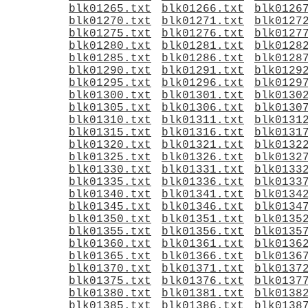
blk01265.txt
blk01266.txt
blk0126
blk01270.txt
blk01271.txt
blk0127
blk01275.txt
blk01276.txt
blk0127
blk01280.txt
blk01281.txt
blk0128
blk01285.txt
blk01286.txt
blk0128
blk01290.txt
blk01291.txt
blk0129
blk01295.txt
blk01296.txt
blk0129
blk01300.txt
blk01301.txt
blk0130
blk01305.txt
blk01306.txt
blk0130
blk01310.txt
blk01311.txt
blk0131
blk01315.txt
blk01316.txt
blk0131
blk01320.txt
blk01321.txt
blk0132
blk01325.txt
blk01326.txt
blk0132
blk01330.txt
blk01331.txt
blk0133
blk01335.txt
blk01336.txt
blk0133
blk01340.txt
blk01341.txt
blk0134
blk01345.txt
blk01346.txt
blk0134
blk01350.txt
blk01351.txt
blk0135
blk01355.txt
blk01356.txt
blk0135
blk01360.txt
blk01361.txt
blk0136
blk01365.txt
blk01366.txt
blk0136
blk01370.txt
blk01371.txt
blk0137
blk01375.txt
blk01376.txt
blk0137
blk01380.txt
blk01381.txt
blk0138
blk01385.txt
blk01386.txt
blk0138