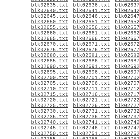
blk02635.txt
blk02636.txt
blk0263
blk02640.txt
blk02641.txt
blk0264
blk02645.txt
blk02646.txt
blk0264
blk02650.txt
blk02651.txt
blk0265
blk02655.txt
blk02656.txt
blk0265
blk02660.txt
blk02661.txt
blk0266
blk02665.txt
blk02666.txt
blk0266
blk02670.txt
blk02671.txt
blk0267
blk02675.txt
blk02676.txt
blk0267
blk02680.txt
blk02681.txt
blk0268
blk02685.txt
blk02686.txt
blk0268
blk02690.txt
blk02691.txt
blk0269
blk02695.txt
blk02696.txt
blk0269
blk02700.txt
blk02701.txt
blk0270
blk02705.txt
blk02706.txt
blk0270
blk02710.txt
blk02711.txt
blk0271
blk02715.txt
blk02716.txt
blk0271
blk02720.txt
blk02721.txt
blk0272
blk02725.txt
blk02726.txt
blk0272
blk02730.txt
blk02731.txt
blk0273
blk02735.txt
blk02736.txt
blk0273
blk02740.txt
blk02741.txt
blk0274
blk02745.txt
blk02746.txt
blk0274
blk02750.txt
blk02751.txt
blk0275