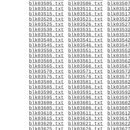
blk03505.txt
blk03506.txt
blk0350
blk03510.txt
blk03511.txt
blk0351
blk03515.txt
blk03516.txt
blk0351
blk03520.txt
blk03521.txt
blk0352
blk03525.txt
blk03526.txt
blk0352
blk03530.txt
blk03531.txt
blk0353
blk03535.txt
blk03536.txt
blk0353
blk03540.txt
blk03541.txt
blk0354
blk03545.txt
blk03546.txt
blk0354
blk03550.txt
blk03551.txt
blk0355
blk03555.txt
blk03556.txt
blk0355
blk03560.txt
blk03561.txt
blk0356
blk03565.txt
blk03566.txt
blk0356
blk03570.txt
blk03571.txt
blk0357
blk03575.txt
blk03576.txt
blk0357
blk03580.txt
blk03581.txt
blk0358
blk03585.txt
blk03586.txt
blk0358
blk03590.txt
blk03591.txt
blk0359
blk03595.txt
blk03596.txt
blk0359
blk03600.txt
blk03601.txt
blk0360
blk03605.txt
blk03606.txt
blk0360
blk03610.txt
blk03611.txt
blk0361
blk03615.txt
blk03616.txt
blk0361
blk03620.txt
blk03621.txt
blk0362
blk03625.txt
blk03626.txt
blk0362