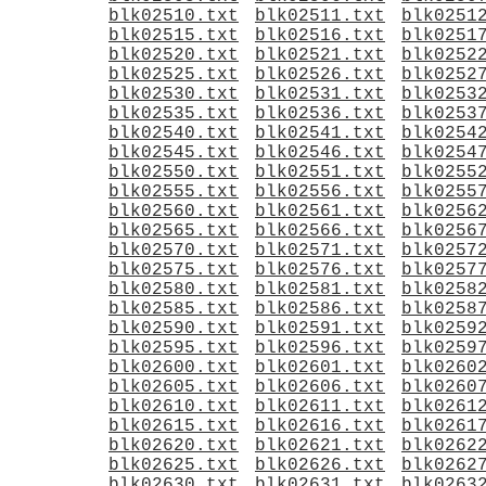
blk02510.txt
blk02511.txt
blk0251
blk02515.txt
blk02516.txt
blk0251
blk02520.txt
blk02521.txt
blk0252
blk02525.txt
blk02526.txt
blk0252
blk02530.txt
blk02531.txt
blk0253
blk02535.txt
blk02536.txt
blk0253
blk02540.txt
blk02541.txt
blk0254
blk02545.txt
blk02546.txt
blk0254
blk02550.txt
blk02551.txt
blk0255
blk02555.txt
blk02556.txt
blk0255
blk02560.txt
blk02561.txt
blk0256
blk02565.txt
blk02566.txt
blk0256
blk02570.txt
blk02571.txt
blk0257
blk02575.txt
blk02576.txt
blk0257
blk02580.txt
blk02581.txt
blk0258
blk02585.txt
blk02586.txt
blk0258
blk02590.txt
blk02591.txt
blk0259
blk02595.txt
blk02596.txt
blk0259
blk02600.txt
blk02601.txt
blk0260
blk02605.txt
blk02606.txt
blk0260
blk02610.txt
blk02611.txt
blk0261
blk02615.txt
blk02616.txt
blk0261
blk02620.txt
blk02621.txt
blk0262
blk02625.txt
blk02626.txt
blk0262
blk02630.txt
blk02631.txt
blk0263