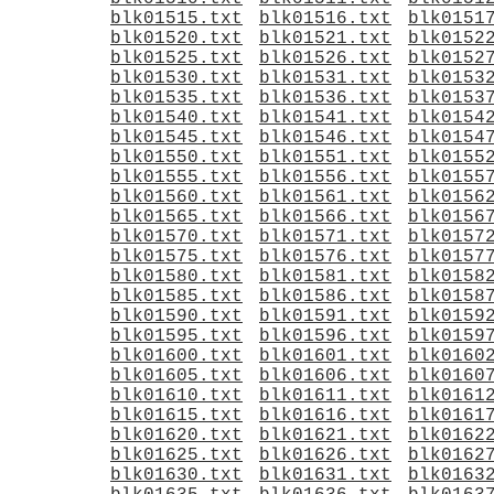
blk01515.txt
blk01516.txt
blk0151
blk01520.txt
blk01521.txt
blk0152
blk01525.txt
blk01526.txt
blk0152
blk01530.txt
blk01531.txt
blk0153
blk01535.txt
blk01536.txt
blk0153
blk01540.txt
blk01541.txt
blk0154
blk01545.txt
blk01546.txt
blk0154
blk01550.txt
blk01551.txt
blk0155
blk01555.txt
blk01556.txt
blk0155
blk01560.txt
blk01561.txt
blk0156
blk01565.txt
blk01566.txt
blk0156
blk01570.txt
blk01571.txt
blk0157
blk01575.txt
blk01576.txt
blk0157
blk01580.txt
blk01581.txt
blk0158
blk01585.txt
blk01586.txt
blk0158
blk01590.txt
blk01591.txt
blk0159
blk01595.txt
blk01596.txt
blk0159
blk01600.txt
blk01601.txt
blk0160
blk01605.txt
blk01606.txt
blk0160
blk01610.txt
blk01611.txt
blk0161
blk01615.txt
blk01616.txt
blk0161
blk01620.txt
blk01621.txt
blk0162
blk01625.txt
blk01626.txt
blk0162
blk01630.txt
blk01631.txt
blk0163