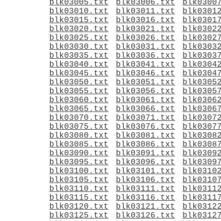
blk03005.txt
blk03006.txt
blk0300
blk03010.txt
blk03011.txt
blk0301
blk03015.txt
blk03016.txt
blk0301
blk03020.txt
blk03021.txt
blk0302
blk03025.txt
blk03026.txt
blk0302
blk03030.txt
blk03031.txt
blk0303
blk03035.txt
blk03036.txt
blk0303
blk03040.txt
blk03041.txt
blk0304
blk03045.txt
blk03046.txt
blk0304
blk03050.txt
blk03051.txt
blk0305
blk03055.txt
blk03056.txt
blk0305
blk03060.txt
blk03061.txt
blk0306
blk03065.txt
blk03066.txt
blk0306
blk03070.txt
blk03071.txt
blk0307
blk03075.txt
blk03076.txt
blk0307
blk03080.txt
blk03081.txt
blk0308
blk03085.txt
blk03086.txt
blk0308
blk03090.txt
blk03091.txt
blk0309
blk03095.txt
blk03096.txt
blk0309
blk03100.txt
blk03101.txt
blk0310
blk03105.txt
blk03106.txt
blk0310
blk03110.txt
blk03111.txt
blk0311
blk03115.txt
blk03116.txt
blk0311
blk03120.txt
blk03121.txt
blk0312
blk03125.txt
blk03126.txt
blk0312