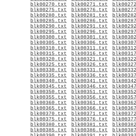
blk00270.txt
blk00271.txt
blk0027
blk00275.txt
blk00276.txt
blk0027
blk00280.txt
blk00281.txt
blk0028
blk00285.txt
blk00286.txt
blk0028
blk00290.txt
blk00291.txt
blk0029
blk00295.txt
blk00296.txt
blk0029
blk00300.txt
blk00301.txt
blk0030
blk00305.txt
blk00306.txt
blk0030
blk00310.txt
blk00311.txt
blk0031
blk00315.txt
blk00316.txt
blk0031
blk00320.txt
blk00321.txt
blk0032
blk00325.txt
blk00326.txt
blk0032
blk00330.txt
blk00331.txt
blk0033
blk00335.txt
blk00336.txt
blk0033
blk00340.txt
blk00341.txt
blk0034
blk00345.txt
blk00346.txt
blk0034
blk00350.txt
blk00351.txt
blk0035
blk00355.txt
blk00356.txt
blk0035
blk00360.txt
blk00361.txt
blk0036
blk00365.txt
blk00366.txt
blk0036
blk00370.txt
blk00371.txt
blk0037
blk00375.txt
blk00376.txt
blk0037
blk00380.txt
blk00381.txt
blk0038
blk00385.txt
blk00386.txt
blk0038
blk00390.txt
blk00391.txt
blk0039