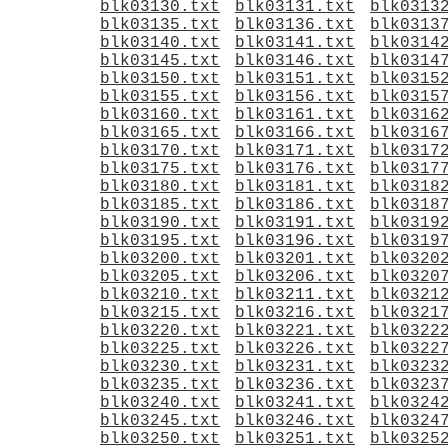
blk03130.txt
blk03131.txt
blk0313
blk03135.txt
blk03136.txt
blk0313
blk03140.txt
blk03141.txt
blk0314
blk03145.txt
blk03146.txt
blk0314
blk03150.txt
blk03151.txt
blk0315
blk03155.txt
blk03156.txt
blk0315
blk03160.txt
blk03161.txt
blk0316
blk03165.txt
blk03166.txt
blk0316
blk03170.txt
blk03171.txt
blk0317
blk03175.txt
blk03176.txt
blk0317
blk03180.txt
blk03181.txt
blk0318
blk03185.txt
blk03186.txt
blk0318
blk03190.txt
blk03191.txt
blk0319
blk03195.txt
blk03196.txt
blk0319
blk03200.txt
blk03201.txt
blk0320
blk03205.txt
blk03206.txt
blk0320
blk03210.txt
blk03211.txt
blk0321
blk03215.txt
blk03216.txt
blk0321
blk03220.txt
blk03221.txt
blk0322
blk03225.txt
blk03226.txt
blk0322
blk03230.txt
blk03231.txt
blk0323
blk03235.txt
blk03236.txt
blk0323
blk03240.txt
blk03241.txt
blk0324
blk03245.txt
blk03246.txt
blk0324
blk03250.txt
blk03251.txt
blk0325