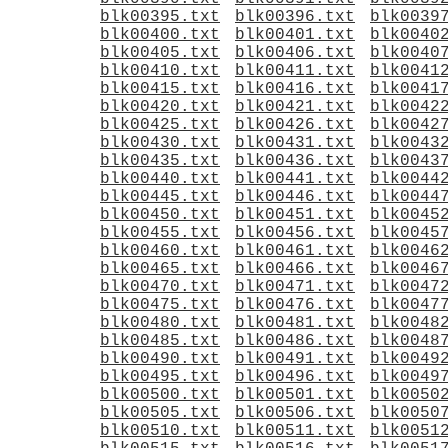
blk00395.txt
blk00396.txt
blk0039
blk00400.txt
blk00401.txt
blk0040
blk00405.txt
blk00406.txt
blk0040
blk00410.txt
blk00411.txt
blk0041
blk00415.txt
blk00416.txt
blk0041
blk00420.txt
blk00421.txt
blk0042
blk00425.txt
blk00426.txt
blk0042
blk00430.txt
blk00431.txt
blk0043
blk00435.txt
blk00436.txt
blk0043
blk00440.txt
blk00441.txt
blk0044
blk00445.txt
blk00446.txt
blk0044
blk00450.txt
blk00451.txt
blk0045
blk00455.txt
blk00456.txt
blk0045
blk00460.txt
blk00461.txt
blk0046
blk00465.txt
blk00466.txt
blk0046
blk00470.txt
blk00471.txt
blk0047
blk00475.txt
blk00476.txt
blk0047
blk00480.txt
blk00481.txt
blk0048
blk00485.txt
blk00486.txt
blk0048
blk00490.txt
blk00491.txt
blk0049
blk00495.txt
blk00496.txt
blk0049
blk00500.txt
blk00501.txt
blk0050
blk00505.txt
blk00506.txt
blk0050
blk00510.txt
blk00511.txt
blk0051