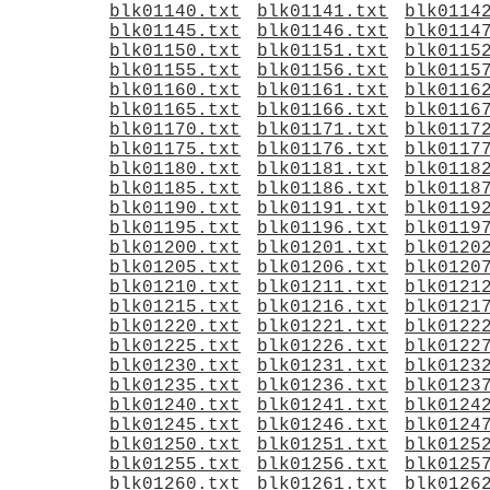
blk01140.txt
blk01141.txt
blk0114
blk01145.txt
blk01146.txt
blk0114
blk01150.txt
blk01151.txt
blk0115
blk01155.txt
blk01156.txt
blk0115
blk01160.txt
blk01161.txt
blk0116
blk01165.txt
blk01166.txt
blk0116
blk01170.txt
blk01171.txt
blk0117
blk01175.txt
blk01176.txt
blk0117
blk01180.txt
blk01181.txt
blk0118
blk01185.txt
blk01186.txt
blk0118
blk01190.txt
blk01191.txt
blk0119
blk01195.txt
blk01196.txt
blk0119
blk01200.txt
blk01201.txt
blk0120
blk01205.txt
blk01206.txt
blk0120
blk01210.txt
blk01211.txt
blk0121
blk01215.txt
blk01216.txt
blk0121
blk01220.txt
blk01221.txt
blk0122
blk01225.txt
blk01226.txt
blk0122
blk01230.txt
blk01231.txt
blk0123
blk01235.txt
blk01236.txt
blk0123
blk01240.txt
blk01241.txt
blk0124
blk01245.txt
blk01246.txt
blk0124
blk01250.txt
blk01251.txt
blk0125
blk01255.txt
blk01256.txt
blk0125
blk01260.txt
blk01261.txt
blk0126