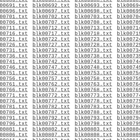
00686.txt
blk00687.txt
blk00688.txt
blk0068
00691.txt
blk00692.txt
blk00693.txt
blk0069
00696.txt
blk00697.txt
blk00698.txt
blk0069
00701.txt
blk00702.txt
blk00703.txt
blk0070
00706.txt
blk00707.txt
blk00708.txt
blk0070
00711.txt
blk00712.txt
blk00713.txt
blk0071
00716.txt
blk00717.txt
blk00718.txt
blk0071
00721.txt
blk00722.txt
blk00723.txt
blk0072
00726.txt
blk00727.txt
blk00728.txt
blk0072
00731.txt
blk00732.txt
blk00733.txt
blk0073
00736.txt
blk00737.txt
blk00738.txt
blk0073
00741.txt
blk00742.txt
blk00743.txt
blk0074
00746.txt
blk00747.txt
blk00748.txt
blk0074
00751.txt
blk00752.txt
blk00753.txt
blk0075
00756.txt
blk00757.txt
blk00758.txt
blk0075
00761.txt
blk00762.txt
blk00763.txt
blk0076
00766.txt
blk00767.txt
blk00768.txt
blk0076
00771.txt
blk00772.txt
blk00773.txt
blk0077
00776.txt
blk00777.txt
blk00778.txt
blk0077
00781.txt
blk00782.txt
blk00783.txt
blk0078
00786.txt
blk00787.txt
blk00788.txt
blk0078
00791.txt
blk00792.txt
blk00793.txt
blk0079
00796.txt
blk00797.txt
blk00798.txt
blk0079
00801.txt
blk00802.txt
blk00803.txt
blk0080
00806.txt
blk00807.txt
blk00808.txt
blk0080