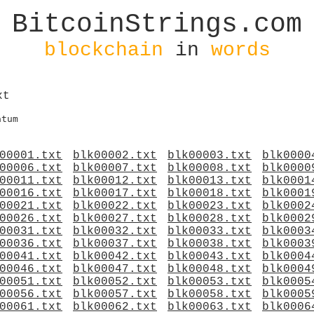
BitcoinStrings.com
blockchain
in
words
xt
00001.txt
blk00002.txt
blk00003.txt
blk0000
00006.txt
blk00007.txt
blk00008.txt
blk0000
00011.txt
blk00012.txt
blk00013.txt
blk0001
00016.txt
blk00017.txt
blk00018.txt
blk0001
00021.txt
blk00022.txt
blk00023.txt
blk0002
00026.txt
blk00027.txt
blk00028.txt
blk0002
00031.txt
blk00032.txt
blk00033.txt
blk0003
00036.txt
blk00037.txt
blk00038.txt
blk0003
00041.txt
blk00042.txt
blk00043.txt
blk0004
00046.txt
blk00047.txt
blk00048.txt
blk0004
00051.txt
blk00052.txt
blk00053.txt
blk0005
00056.txt
blk00057.txt
blk00058.txt
blk0005
00061.txt
blk00062.txt
blk00063.txt
blk0006