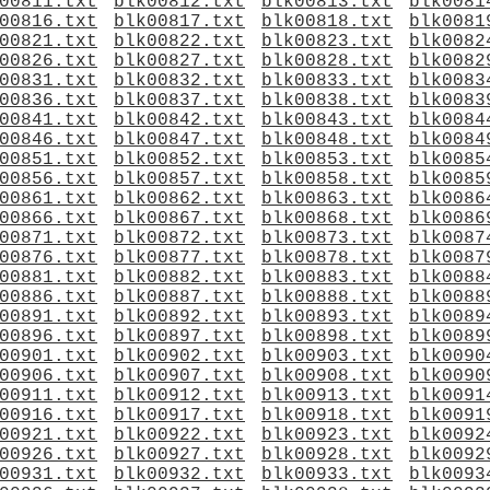
00811.txt
blk00812.txt
blk00813.txt
blk0081
00816.txt
blk00817.txt
blk00818.txt
blk0081
00821.txt
blk00822.txt
blk00823.txt
blk0082
00826.txt
blk00827.txt
blk00828.txt
blk0082
00831.txt
blk00832.txt
blk00833.txt
blk0083
00836.txt
blk00837.txt
blk00838.txt
blk0083
00841.txt
blk00842.txt
blk00843.txt
blk0084
00846.txt
blk00847.txt
blk00848.txt
blk0084
00851.txt
blk00852.txt
blk00853.txt
blk0085
00856.txt
blk00857.txt
blk00858.txt
blk0085
00861.txt
blk00862.txt
blk00863.txt
blk0086
00866.txt
blk00867.txt
blk00868.txt
blk0086
00871.txt
blk00872.txt
blk00873.txt
blk0087
00876.txt
blk00877.txt
blk00878.txt
blk0087
00881.txt
blk00882.txt
blk00883.txt
blk0088
00886.txt
blk00887.txt
blk00888.txt
blk0088
00891.txt
blk00892.txt
blk00893.txt
blk0089
00896.txt
blk00897.txt
blk00898.txt
blk0089
00901.txt
blk00902.txt
blk00903.txt
blk0090
00906.txt
blk00907.txt
blk00908.txt
blk0090
00911.txt
blk00912.txt
blk00913.txt
blk0091
00916.txt
blk00917.txt
blk00918.txt
blk0091
00921.txt
blk00922.txt
blk00923.txt
blk0092
00926.txt
blk00927.txt
blk00928.txt
blk0092
00931.txt
blk00932.txt
blk00933.txt
blk0093