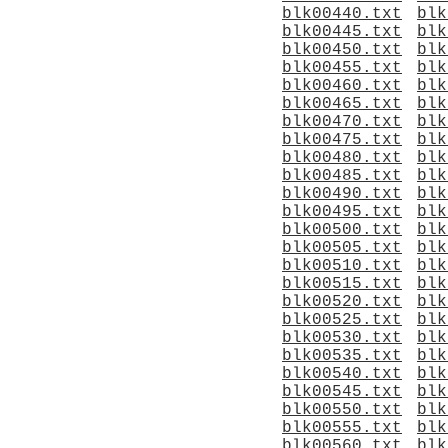
blk00440.txt
blk
blk00445.txt
blk
blk00450.txt
blk
blk00455.txt
blk
blk00460.txt
blk
blk00465.txt
blk
blk00470.txt
blk
blk00475.txt
blk
blk00480.txt
blk
blk00485.txt
blk
blk00490.txt
blk
blk00495.txt
blk
blk00500.txt
blk
blk00505.txt
blk
blk00510.txt
blk
blk00515.txt
blk
blk00520.txt
blk
blk00525.txt
blk
blk00530.txt
blk
blk00535.txt
blk
blk00540.txt
blk
blk00545.txt
blk
blk00550.txt
blk
blk00555.txt
blk
blk00560.txt
blk