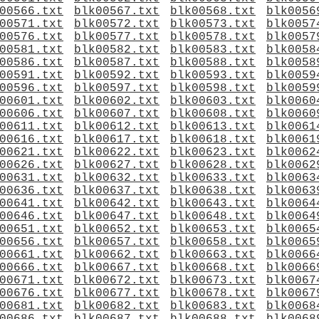
00566.txt
blk00567.txt
blk00568.txt
blk0056
00571.txt
blk00572.txt
blk00573.txt
blk0057
00576.txt
blk00577.txt
blk00578.txt
blk0057
00581.txt
blk00582.txt
blk00583.txt
blk0058
00586.txt
blk00587.txt
blk00588.txt
blk0058
00591.txt
blk00592.txt
blk00593.txt
blk0059
00596.txt
blk00597.txt
blk00598.txt
blk0059
00601.txt
blk00602.txt
blk00603.txt
blk0060
00606.txt
blk00607.txt
blk00608.txt
blk0060
00611.txt
blk00612.txt
blk00613.txt
blk0061
00616.txt
blk00617.txt
blk00618.txt
blk0061
00621.txt
blk00622.txt
blk00623.txt
blk0062
00626.txt
blk00627.txt
blk00628.txt
blk0062
00631.txt
blk00632.txt
blk00633.txt
blk0063
00636.txt
blk00637.txt
blk00638.txt
blk0063
00641.txt
blk00642.txt
blk00643.txt
blk0064
00646.txt
blk00647.txt
blk00648.txt
blk0064
00651.txt
blk00652.txt
blk00653.txt
blk0065
00656.txt
blk00657.txt
blk00658.txt
blk0065
00661.txt
blk00662.txt
blk00663.txt
blk0066
00666.txt
blk00667.txt
blk00668.txt
blk0066
00671.txt
blk00672.txt
blk00673.txt
blk0067
00676.txt
blk00677.txt
blk00678.txt
blk0067
00681.txt
blk00682.txt
blk00683.txt
blk0068