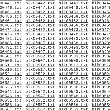
00441.txt
blk00442.txt
blk00443.txt
blk0044
00446.txt
blk00447.txt
blk00448.txt
blk0044
00451.txt
blk00452.txt
blk00453.txt
blk0045
00456.txt
blk00457.txt
blk00458.txt
blk0045
00461.txt
blk00462.txt
blk00463.txt
blk0046
00466.txt
blk00467.txt
blk00468.txt
blk0046
00471.txt
blk00472.txt
blk00473.txt
blk0047
00476.txt
blk00477.txt
blk00478.txt
blk0047
00481.txt
blk00482.txt
blk00483.txt
blk0048
00486.txt
blk00487.txt
blk00488.txt
blk0048
00491.txt
blk00492.txt
blk00493.txt
blk0049
00496.txt
blk00497.txt
blk00498.txt
blk0049
00501.txt
blk00502.txt
blk00503.txt
blk0050
00506.txt
blk00507.txt
blk00508.txt
blk0050
00511.txt
blk00512.txt
blk00513.txt
blk0051
00516.txt
blk00517.txt
blk00518.txt
blk0051
00521.txt
blk00522.txt
blk00523.txt
blk0052
00526.txt
blk00527.txt
blk00528.txt
blk0052
00531.txt
blk00532.txt
blk00533.txt
blk0053
00536.txt
blk00537.txt
blk00538.txt
blk0053
00541.txt
blk00542.txt
blk00543.txt
blk0054
00546.txt
blk00547.txt
blk00548.txt
blk0054
00551.txt
blk00552.txt
blk00553.txt
blk0055
00556.txt
blk00557.txt
blk00558.txt
blk0055
00561.txt
blk00562.txt
blk00563.txt
blk0056