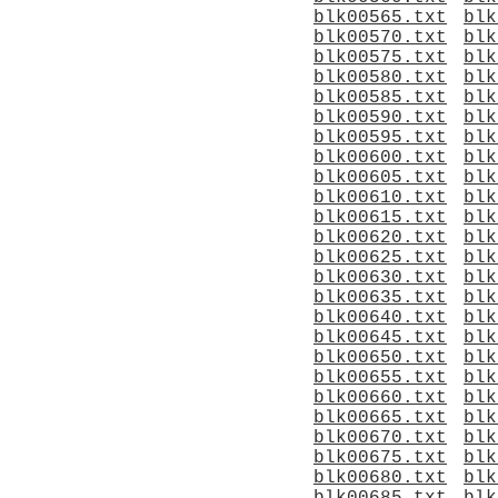
blk00565.txt
blk
blk00570.txt
blk
blk00575.txt
blk
blk00580.txt
blk
blk00585.txt
blk
blk00590.txt
blk
blk00595.txt
blk
blk00600.txt
blk
blk00605.txt
blk
blk00610.txt
blk
blk00615.txt
blk
blk00620.txt
blk
blk00625.txt
blk
blk00630.txt
blk
blk00635.txt
blk
blk00640.txt
blk
blk00645.txt
blk
blk00650.txt
blk
blk00655.txt
blk
blk00660.txt
blk
blk00665.txt
blk
blk00670.txt
blk
blk00675.txt
blk
blk00680.txt
blk