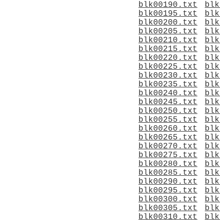
blk00190.txt
blk
blk00195.txt
blk
blk00200.txt
blk
blk00205.txt
blk
blk00210.txt
blk
blk00215.txt
blk
blk00220.txt
blk
blk00225.txt
blk
blk00230.txt
blk
blk00235.txt
blk
blk00240.txt
blk
blk00245.txt
blk
blk00250.txt
blk
blk00255.txt
blk
blk00260.txt
blk
blk00265.txt
blk
blk00270.txt
blk
blk00275.txt
blk
blk00280.txt
blk
blk00285.txt
blk
blk00290.txt
blk
blk00295.txt
blk
blk00300.txt
blk
blk00305.txt
blk
blk00310.txt
blk