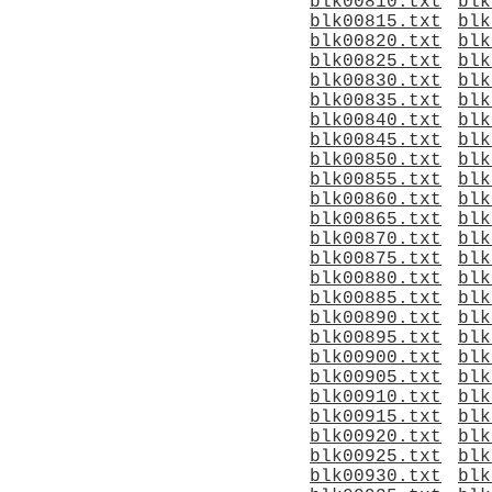
blk00810.txt
blk
blk00815.txt
blk
blk00820.txt
blk
blk00825.txt
blk
blk00830.txt
blk
blk00835.txt
blk
blk00840.txt
blk
blk00845.txt
blk
blk00850.txt
blk
blk00855.txt
blk
blk00860.txt
blk
blk00865.txt
blk
blk00870.txt
blk
blk00875.txt
blk
blk00880.txt
blk
blk00885.txt
blk
blk00890.txt
blk
blk00895.txt
blk
blk00900.txt
blk
blk00905.txt
blk
blk00910.txt
blk
blk00915.txt
blk
blk00920.txt
blk
blk00925.txt
blk
blk00930.txt
blk