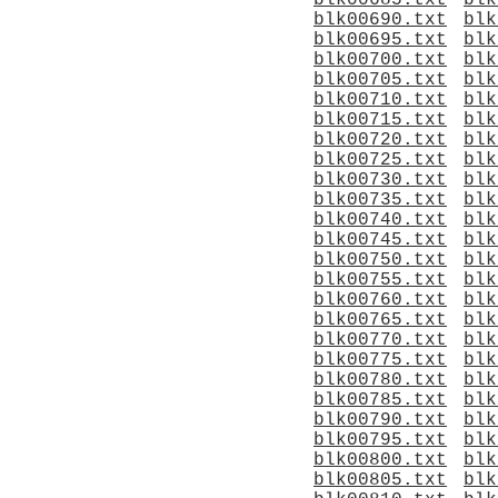
blk00685.txt
blk
blk00690.txt
blk
blk00695.txt
blk
blk00700.txt
blk
blk00705.txt
blk
blk00710.txt
blk
blk00715.txt
blk
blk00720.txt
blk
blk00725.txt
blk
blk00730.txt
blk
blk00735.txt
blk
blk00740.txt
blk
blk00745.txt
blk
blk00750.txt
blk
blk00755.txt
blk
blk00760.txt
blk
blk00765.txt
blk
blk00770.txt
blk
blk00775.txt
blk
blk00780.txt
blk
blk00785.txt
blk
blk00790.txt
blk
blk00795.txt
blk
blk00800.txt
blk
blk00805.txt
blk