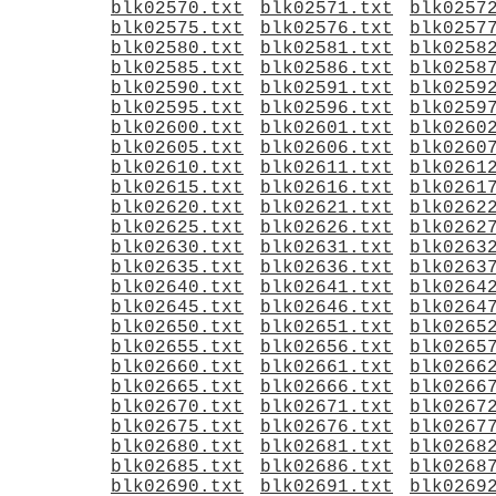
blk02570.txt
blk02571.txt
blk0257
blk02575.txt
blk02576.txt
blk0257
blk02580.txt
blk02581.txt
blk0258
blk02585.txt
blk02586.txt
blk0258
blk02590.txt
blk02591.txt
blk0259
blk02595.txt
blk02596.txt
blk0259
blk02600.txt
blk02601.txt
blk0260
blk02605.txt
blk02606.txt
blk0260
blk02610.txt
blk02611.txt
blk0261
blk02615.txt
blk02616.txt
blk0261
blk02620.txt
blk02621.txt
blk0262
blk02625.txt
blk02626.txt
blk0262
blk02630.txt
blk02631.txt
blk0263
blk02635.txt
blk02636.txt
blk0263
blk02640.txt
blk02641.txt
blk0264
blk02645.txt
blk02646.txt
blk0264
blk02650.txt
blk02651.txt
blk0265
blk02655.txt
blk02656.txt
blk0265
blk02660.txt
blk02661.txt
blk0266
blk02665.txt
blk02666.txt
blk0266
blk02670.txt
blk02671.txt
blk0267
blk02675.txt
blk02676.txt
blk0267
blk02680.txt
blk02681.txt
blk0268
blk02685.txt
blk02686.txt
blk0268
blk02690.txt
blk02691.txt
blk0269