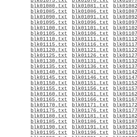
blk01075.txt
blk01076.txt
blk0107
blk01080.txt
blk01081.txt
blk0108
blk01085.txt
blk01086.txt
blk0108
blk01090.txt
blk01091.txt
blk0109
blk01095.txt
blk01096.txt
blk0109
blk01100.txt
blk01101.txt
blk0110
blk01105.txt
blk01106.txt
blk0110
blk01110.txt
blk01111.txt
blk0111
blk01115.txt
blk01116.txt
blk0111
blk01120.txt
blk01121.txt
blk0112
blk01125.txt
blk01126.txt
blk0112
blk01130.txt
blk01131.txt
blk0113
blk01135.txt
blk01136.txt
blk0113
blk01140.txt
blk01141.txt
blk0114
blk01145.txt
blk01146.txt
blk0114
blk01150.txt
blk01151.txt
blk0115
blk01155.txt
blk01156.txt
blk0115
blk01160.txt
blk01161.txt
blk0116
blk01165.txt
blk01166.txt
blk0116
blk01170.txt
blk01171.txt
blk0117
blk01175.txt
blk01176.txt
blk0117
blk01180.txt
blk01181.txt
blk0118
blk01185.txt
blk01186.txt
blk0118
blk01190.txt
blk01191.txt
blk0119
blk01195.txt
blk01196.txt
blk0119