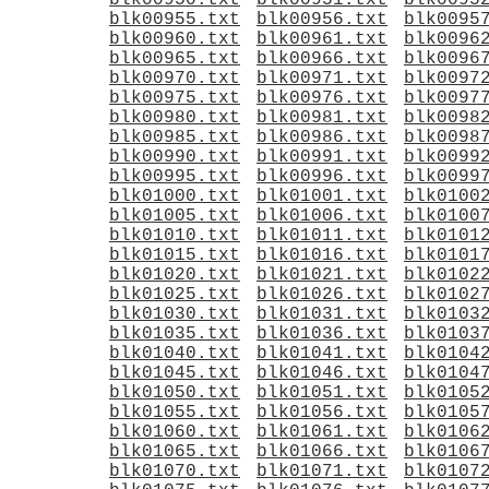
blk00950.txt
blk00951.txt
blk0095
blk00955.txt
blk00956.txt
blk0095
blk00960.txt
blk00961.txt
blk0096
blk00965.txt
blk00966.txt
blk0096
blk00970.txt
blk00971.txt
blk0097
blk00975.txt
blk00976.txt
blk0097
blk00980.txt
blk00981.txt
blk0098
blk00985.txt
blk00986.txt
blk0098
blk00990.txt
blk00991.txt
blk0099
blk00995.txt
blk00996.txt
blk0099
blk01000.txt
blk01001.txt
blk0100
blk01005.txt
blk01006.txt
blk0100
blk01010.txt
blk01011.txt
blk0101
blk01015.txt
blk01016.txt
blk0101
blk01020.txt
blk01021.txt
blk0102
blk01025.txt
blk01026.txt
blk0102
blk01030.txt
blk01031.txt
blk0103
blk01035.txt
blk01036.txt
blk0103
blk01040.txt
blk01041.txt
blk0104
blk01045.txt
blk01046.txt
blk0104
blk01050.txt
blk01051.txt
blk0105
blk01055.txt
blk01056.txt
blk0105
blk01060.txt
blk01061.txt
blk0106
blk01065.txt
blk01066.txt
blk0106
blk01070.txt
blk01071.txt
blk0107