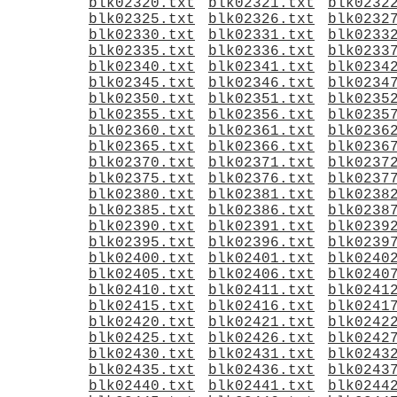
blk02320.txt
blk02321.txt
blk0232
blk02325.txt
blk02326.txt
blk0232
blk02330.txt
blk02331.txt
blk0233
blk02335.txt
blk02336.txt
blk0233
blk02340.txt
blk02341.txt
blk0234
blk02345.txt
blk02346.txt
blk0234
blk02350.txt
blk02351.txt
blk0235
blk02355.txt
blk02356.txt
blk0235
blk02360.txt
blk02361.txt
blk0236
blk02365.txt
blk02366.txt
blk0236
blk02370.txt
blk02371.txt
blk0237
blk02375.txt
blk02376.txt
blk0237
blk02380.txt
blk02381.txt
blk0238
blk02385.txt
blk02386.txt
blk0238
blk02390.txt
blk02391.txt
blk0239
blk02395.txt
blk02396.txt
blk0239
blk02400.txt
blk02401.txt
blk0240
blk02405.txt
blk02406.txt
blk0240
blk02410.txt
blk02411.txt
blk0241
blk02415.txt
blk02416.txt
blk0241
blk02420.txt
blk02421.txt
blk0242
blk02425.txt
blk02426.txt
blk0242
blk02430.txt
blk02431.txt
blk0243
blk02435.txt
blk02436.txt
blk0243
blk02440.txt
blk02441.txt
blk0244