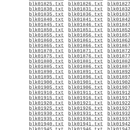
blk01825.txt
blk01826.txt
blk0182
blk01830.txt
blk01831.txt
blk0183
blk01835.txt
blk01836.txt
blk0183
blk01840.txt
blk01841.txt
blk0184
blk01845.txt
blk01846.txt
blk0184
blk01850.txt
blk01851.txt
blk0185
blk01855.txt
blk01856.txt
blk0185
blk01860.txt
blk01861.txt
blk0186
blk01865.txt
blk01866.txt
blk0186
blk01870.txt
blk01871.txt
blk0187
blk01875.txt
blk01876.txt
blk0187
blk01880.txt
blk01881.txt
blk0188
blk01885.txt
blk01886.txt
blk0188
blk01890.txt
blk01891.txt
blk0189
blk01895.txt
blk01896.txt
blk0189
blk01900.txt
blk01901.txt
blk0190
blk01905.txt
blk01906.txt
blk0190
blk01910.txt
blk01911.txt
blk0191
blk01915.txt
blk01916.txt
blk0191
blk01920.txt
blk01921.txt
blk0192
blk01925.txt
blk01926.txt
blk0192
blk01930.txt
blk01931.txt
blk0193
blk01935.txt
blk01936.txt
blk0193
blk01940.txt
blk01941.txt
blk0194
blk01945.txt
blk01946.txt
blk0194