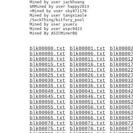
Mined by user jackhuang

$RMined by user happy2013

<Mined by user sky471176

Mined by user tangxiaole

/SockThing/bitfury_pool

Mined by user yxueru

Mined by user wspc9423

blk00000.txt
blk00001.txt
blk0000
blk00005.txt
blk00006.txt
blk0000
blk00010.txt
blk00011.txt
blk0001
blk00015.txt
blk00016.txt
blk0001
blk00020.txt
blk00021.txt
blk0002
blk00025.txt
blk00026.txt
blk0002
blk00030.txt
blk00031.txt
blk0003
blk00035.txt
blk00036.txt
blk0003
blk00040.txt
blk00041.txt
blk0004
blk00045.txt
blk00046.txt
blk0004
blk00050.txt
blk00051.txt
blk0005
blk00055.txt
blk00056.txt
blk0005
blk00060.txt
blk00061.txt
blk0006
blk00065.txt
blk00066.txt
blk0006
blk00070.txt
blk00071.txt
blk0007
blk00075.txt
blk00076.txt
blk0007