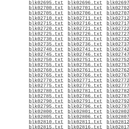
blk02695.txt
blk02696.txt
blk0269
blk02700.txt
blk02701.txt
blk0270
blk02705.txt
blk02706.txt
blk0270
blk02710.txt
blk02711.txt
blk0271
blk02715.txt
blk02716.txt
blk0271
blk02720.txt
blk02721.txt
blk0272
blk02725.txt
blk02726.txt
blk0272
blk02730.txt
blk02731.txt
blk0273
blk02735.txt
blk02736.txt
blk0273
blk02740.txt
blk02741.txt
blk0274
blk02745.txt
blk02746.txt
blk0274
blk02750.txt
blk02751.txt
blk0275
blk02755.txt
blk02756.txt
blk0275
blk02760.txt
blk02761.txt
blk0276
blk02765.txt
blk02766.txt
blk0276
blk02770.txt
blk02771.txt
blk0277
blk02775.txt
blk02776.txt
blk0277
blk02780.txt
blk02781.txt
blk0278
blk02785.txt
blk02786.txt
blk0278
blk02790.txt
blk02791.txt
blk0279
blk02795.txt
blk02796.txt
blk0279
blk02800.txt
blk02801.txt
blk0280
blk02805.txt
blk02806.txt
blk0280
blk02810.txt
blk02811.txt
blk0281
blk02815.txt
blk02816.txt
blk0281