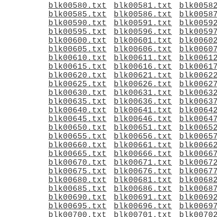
blk00580.txt
blk00581.txt
blk0058
blk00585.txt
blk00586.txt
blk0058
blk00590.txt
blk00591.txt
blk0059
blk00595.txt
blk00596.txt
blk0059
blk00600.txt
blk00601.txt
blk0060
blk00605.txt
blk00606.txt
blk0060
blk00610.txt
blk00611.txt
blk0061
blk00615.txt
blk00616.txt
blk0061
blk00620.txt
blk00621.txt
blk0062
blk00625.txt
blk00626.txt
blk0062
blk00630.txt
blk00631.txt
blk0063
blk00635.txt
blk00636.txt
blk0063
blk00640.txt
blk00641.txt
blk0064
blk00645.txt
blk00646.txt
blk0064
blk00650.txt
blk00651.txt
blk0065
blk00655.txt
blk00656.txt
blk0065
blk00660.txt
blk00661.txt
blk0066
blk00665.txt
blk00666.txt
blk0066
blk00670.txt
blk00671.txt
blk0067
blk00675.txt
blk00676.txt
blk0067
blk00680.txt
blk00681.txt
blk0068
blk00685.txt
blk00686.txt
blk0068
blk00690.txt
blk00691.txt
blk0069
blk00695.txt
blk00696.txt
blk0069
blk00700.txt
blk00701.txt
blk0070