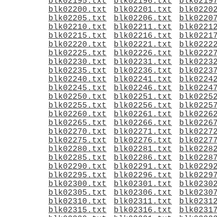
blk02195.txt
blk02196.txt
blk0219
blk02200.txt
blk02201.txt
blk0220
blk02205.txt
blk02206.txt
blk0220
blk02210.txt
blk02211.txt
blk0221
blk02215.txt
blk02216.txt
blk0221
blk02220.txt
blk02221.txt
blk0222
blk02225.txt
blk02226.txt
blk0222
blk02230.txt
blk02231.txt
blk0223
blk02235.txt
blk02236.txt
blk0223
blk02240.txt
blk02241.txt
blk0224
blk02245.txt
blk02246.txt
blk0224
blk02250.txt
blk02251.txt
blk0225
blk02255.txt
blk02256.txt
blk0225
blk02260.txt
blk02261.txt
blk0226
blk02265.txt
blk02266.txt
blk0226
blk02270.txt
blk02271.txt
blk0227
blk02275.txt
blk02276.txt
blk0227
blk02280.txt
blk02281.txt
blk0228
blk02285.txt
blk02286.txt
blk0228
blk02290.txt
blk02291.txt
blk0229
blk02295.txt
blk02296.txt
blk0229
blk02300.txt
blk02301.txt
blk0230
blk02305.txt
blk02306.txt
blk0230
blk02310.txt
blk02311.txt
blk0231
blk02315.txt
blk02316.txt
blk0231