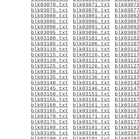
blk03070.txt
blk03071.txt
blk0307
blk03075.txt
blk03076.txt
blk0307
blk03080.txt
blk03081.txt
blk0308
blk03085.txt
blk03086.txt
blk0308
blk03090.txt
blk03091.txt
blk0309
blk03095.txt
blk03096.txt
blk0309
blk03100.txt
blk03101.txt
blk0310
blk03105.txt
blk03106.txt
blk0310
blk03110.txt
blk03111.txt
blk0311
blk03115.txt
blk03116.txt
blk0311
blk03120.txt
blk03121.txt
blk0312
blk03125.txt
blk03126.txt
blk0312
blk03130.txt
blk03131.txt
blk0313
blk03135.txt
blk03136.txt
blk0313
blk03140.txt
blk03141.txt
blk0314
blk03145.txt
blk03146.txt
blk0314
blk03150.txt
blk03151.txt
blk0315
blk03155.txt
blk03156.txt
blk0315
blk03160.txt
blk03161.txt
blk0316
blk03165.txt
blk03166.txt
blk0316
blk03170.txt
blk03171.txt
blk0317
blk03175.txt
blk03176.txt
blk0317
blk03180.txt
blk03181.txt
blk0318
blk03185.txt
blk03186.txt
blk0318