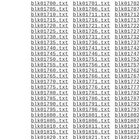
blk01700.txt
blk01701.txt
blk0170
blk01705.txt
blk01706.txt
blk0170
blk01710.txt
blk01711.txt
blk0171
blk01715.txt
blk01716.txt
blk0171
blk01720.txt
blk01721.txt
blk0172
blk01725.txt
blk01726.txt
blk0172
blk01730.txt
blk01731.txt
blk0173
blk01735.txt
blk01736.txt
blk0173
blk01740.txt
blk01741.txt
blk0174
blk01745.txt
blk01746.txt
blk0174
blk01750.txt
blk01751.txt
blk0175
blk01755.txt
blk01756.txt
blk0175
blk01760.txt
blk01761.txt
blk0176
blk01765.txt
blk01766.txt
blk0176
blk01770.txt
blk01771.txt
blk0177
blk01775.txt
blk01776.txt
blk0177
blk01780.txt
blk01781.txt
blk0178
blk01785.txt
blk01786.txt
blk0178
blk01790.txt
blk01791.txt
blk0179
blk01795.txt
blk01796.txt
blk0179
blk01800.txt
blk01801.txt
blk0180
blk01805.txt
blk01806.txt
blk0180
blk01810.txt
blk01811.txt
blk0181
blk01815.txt
blk01816.txt
blk0181
blk01820.txt
blk01821.txt
blk0182