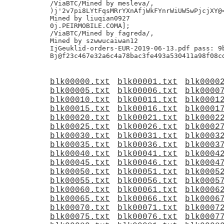
/ViaBTC/Mined by mesleva/,

)j'2v7pi8LYtFqsMRrYXnAfjWkFYnrWiUW5wPjcjXY@=
Mined by liuqian0927

0j.PEIRMOBILE.COMA];

/ViaBTC/Mined by fagreda/,

Mined by szwwucaiwan12

IjGeuklid-orders-EUR-2019-06-13.pdf pass: 9b
blk00000.txt
blk00001.txt
blk0000
blk00005.txt
blk00006.txt
blk0000
blk00010.txt
blk00011.txt
blk0001
blk00015.txt
blk00016.txt
blk0001
blk00020.txt
blk00021.txt
blk0002
blk00025.txt
blk00026.txt
blk0002
blk00030.txt
blk00031.txt
blk0003
blk00035.txt
blk00036.txt
blk0003
blk00040.txt
blk00041.txt
blk0004
blk00045.txt
blk00046.txt
blk0004
blk00050.txt
blk00051.txt
blk0005
blk00055.txt
blk00056.txt
blk0005
blk00060.txt
blk00061.txt
blk0006
blk00065.txt
blk00066.txt
blk0006
blk00070.txt
blk00071.txt
blk0007
blk00075.txt
blk00076.txt
blk0007