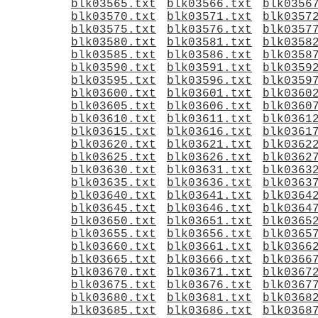
blk03565.txt
blk03566.txt
blk0356
blk03570.txt
blk03571.txt
blk0357
blk03575.txt
blk03576.txt
blk0357
blk03580.txt
blk03581.txt
blk0358
blk03585.txt
blk03586.txt
blk0358
blk03590.txt
blk03591.txt
blk0359
blk03595.txt
blk03596.txt
blk0359
blk03600.txt
blk03601.txt
blk0360
blk03605.txt
blk03606.txt
blk0360
blk03610.txt
blk03611.txt
blk0361
blk03615.txt
blk03616.txt
blk0361
blk03620.txt
blk03621.txt
blk0362
blk03625.txt
blk03626.txt
blk0362
blk03630.txt
blk03631.txt
blk0363
blk03635.txt
blk03636.txt
blk0363
blk03640.txt
blk03641.txt
blk0364
blk03645.txt
blk03646.txt
blk0364
blk03650.txt
blk03651.txt
blk0365
blk03655.txt
blk03656.txt
blk0365
blk03660.txt
blk03661.txt
blk0366
blk03665.txt
blk03666.txt
blk0366
blk03670.txt
blk03671.txt
blk0367
blk03675.txt
blk03676.txt
blk0367
blk03680.txt
blk03681.txt
blk0368
blk03685.txt
blk03686.txt
blk0368