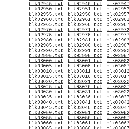
blk02945.txt
blk02946.txt
blk0294
blk02950.txt
blk02951.txt
blk0295
blk02955.txt
blk02956.txt
blk0295
blk02960.txt
blk02961.txt
blk0296
blk02965.txt
blk02966.txt
blk0296
blk02970.txt
blk02971.txt
blk0297
blk02975.txt
blk02976.txt
blk0297
blk02980.txt
blk02981.txt
blk0298
blk02985.txt
blk02986.txt
blk0298
blk02990.txt
blk02991.txt
blk0299
blk02995.txt
blk02996.txt
blk0299
blk03000.txt
blk03001.txt
blk0300
blk03005.txt
blk03006.txt
blk0300
blk03010.txt
blk03011.txt
blk0301
blk03015.txt
blk03016.txt
blk0301
blk03020.txt
blk03021.txt
blk0302
blk03025.txt
blk03026.txt
blk0302
blk03030.txt
blk03031.txt
blk0303
blk03035.txt
blk03036.txt
blk0303
blk03040.txt
blk03041.txt
blk0304
blk03045.txt
blk03046.txt
blk0304
blk03050.txt
blk03051.txt
blk0305
blk03055.txt
blk03056.txt
blk0305
blk03060.txt
blk03061.txt
blk0306
blk03065.txt
blk03066.txt
blk0306