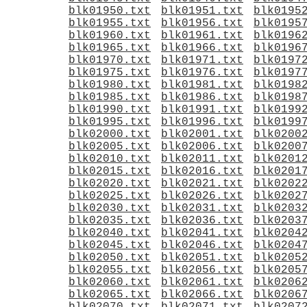
blk01950.txt
blk01951.txt
blk0195
blk01955.txt
blk01956.txt
blk0195
blk01960.txt
blk01961.txt
blk0196
blk01965.txt
blk01966.txt
blk0196
blk01970.txt
blk01971.txt
blk0197
blk01975.txt
blk01976.txt
blk0197
blk01980.txt
blk01981.txt
blk0198
blk01985.txt
blk01986.txt
blk0198
blk01990.txt
blk01991.txt
blk0199
blk01995.txt
blk01996.txt
blk0199
blk02000.txt
blk02001.txt
blk0200
blk02005.txt
blk02006.txt
blk0200
blk02010.txt
blk02011.txt
blk0201
blk02015.txt
blk02016.txt
blk0201
blk02020.txt
blk02021.txt
blk0202
blk02025.txt
blk02026.txt
blk0202
blk02030.txt
blk02031.txt
blk0203
blk02035.txt
blk02036.txt
blk0203
blk02040.txt
blk02041.txt
blk0204
blk02045.txt
blk02046.txt
blk0204
blk02050.txt
blk02051.txt
blk0205
blk02055.txt
blk02056.txt
blk0205
blk02060.txt
blk02061.txt
blk0206
blk02065.txt
blk02066.txt
blk0206