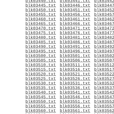
blk03440.txt
blk03441.txt
blk0344
blk03445.txt
blk03446.txt
blk0344
blk03450.txt
blk03451.txt
blk0345
blk03455.txt
blk03456.txt
blk0345
blk03460.txt
blk03461.txt
blk0346
blk03465.txt
blk03466.txt
blk0346
blk03470.txt
blk03471.txt
blk0347
blk03475.txt
blk03476.txt
blk0347
blk03480.txt
blk03481.txt
blk0348
blk03485.txt
blk03486.txt
blk0348
blk03490.txt
blk03491.txt
blk0349
blk03495.txt
blk03496.txt
blk0349
blk03500.txt
blk03501.txt
blk0350
blk03505.txt
blk03506.txt
blk0350
blk03510.txt
blk03511.txt
blk0351
blk03515.txt
blk03516.txt
blk0351
blk03520.txt
blk03521.txt
blk0352
blk03525.txt
blk03526.txt
blk0352
blk03530.txt
blk03531.txt
blk0353
blk03535.txt
blk03536.txt
blk0353
blk03540.txt
blk03541.txt
blk0354
blk03545.txt
blk03546.txt
blk0354
blk03550.txt
blk03551.txt
blk0355
blk03555.txt
blk03556.txt
blk0355
blk03560.txt
blk03561.txt
blk0356