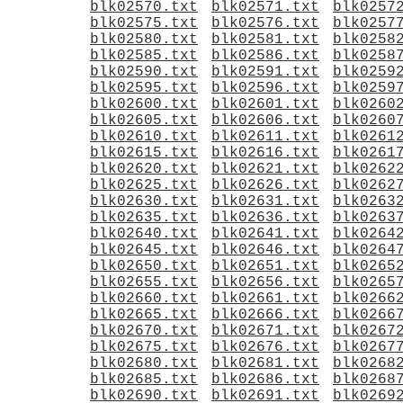
blk02570.txt
blk02571.txt
blk0257
blk02575.txt
blk02576.txt
blk0257
blk02580.txt
blk02581.txt
blk0258
blk02585.txt
blk02586.txt
blk0258
blk02590.txt
blk02591.txt
blk0259
blk02595.txt
blk02596.txt
blk0259
blk02600.txt
blk02601.txt
blk0260
blk02605.txt
blk02606.txt
blk0260
blk02610.txt
blk02611.txt
blk0261
blk02615.txt
blk02616.txt
blk0261
blk02620.txt
blk02621.txt
blk0262
blk02625.txt
blk02626.txt
blk0262
blk02630.txt
blk02631.txt
blk0263
blk02635.txt
blk02636.txt
blk0263
blk02640.txt
blk02641.txt
blk0264
blk02645.txt
blk02646.txt
blk0264
blk02650.txt
blk02651.txt
blk0265
blk02655.txt
blk02656.txt
blk0265
blk02660.txt
blk02661.txt
blk0266
blk02665.txt
blk02666.txt
blk0266
blk02670.txt
blk02671.txt
blk0267
blk02675.txt
blk02676.txt
blk0267
blk02680.txt
blk02681.txt
blk0268
blk02685.txt
blk02686.txt
blk0268
blk02690.txt
blk02691.txt
blk0269