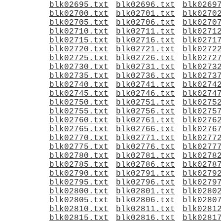
blk02695.txt
blk02696.txt
blk0269
blk02700.txt
blk02701.txt
blk0270
blk02705.txt
blk02706.txt
blk0270
blk02710.txt
blk02711.txt
blk0271
blk02715.txt
blk02716.txt
blk0271
blk02720.txt
blk02721.txt
blk0272
blk02725.txt
blk02726.txt
blk0272
blk02730.txt
blk02731.txt
blk0273
blk02735.txt
blk02736.txt
blk0273
blk02740.txt
blk02741.txt
blk0274
blk02745.txt
blk02746.txt
blk0274
blk02750.txt
blk02751.txt
blk0275
blk02755.txt
blk02756.txt
blk0275
blk02760.txt
blk02761.txt
blk0276
blk02765.txt
blk02766.txt
blk0276
blk02770.txt
blk02771.txt
blk0277
blk02775.txt
blk02776.txt
blk0277
blk02780.txt
blk02781.txt
blk0278
blk02785.txt
blk02786.txt
blk0278
blk02790.txt
blk02791.txt
blk0279
blk02795.txt
blk02796.txt
blk0279
blk02800.txt
blk02801.txt
blk0280
blk02805.txt
blk02806.txt
blk0280
blk02810.txt
blk02811.txt
blk0281
blk02815.txt
blk02816.txt
blk0281