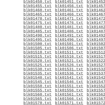
blk01450.txt
blk01451.txt
blk0145
blk01455.txt
blk01456.txt
blk0145
blk01460.txt
blk01461.txt
blk0146
blk01465.txt
blk01466.txt
blk0146
blk01470.txt
blk01471.txt
blk0147
blk01475.txt
blk01476.txt
blk0147
blk01480.txt
blk01481.txt
blk0148
blk01485.txt
blk01486.txt
blk0148
blk01490.txt
blk01491.txt
blk0149
blk01495.txt
blk01496.txt
blk0149
blk01500.txt
blk01501.txt
blk0150
blk01505.txt
blk01506.txt
blk0150
blk01510.txt
blk01511.txt
blk0151
blk01515.txt
blk01516.txt
blk0151
blk01520.txt
blk01521.txt
blk0152
blk01525.txt
blk01526.txt
blk0152
blk01530.txt
blk01531.txt
blk0153
blk01535.txt
blk01536.txt
blk0153
blk01540.txt
blk01541.txt
blk0154
blk01545.txt
blk01546.txt
blk0154
blk01550.txt
blk01551.txt
blk0155
blk01555.txt
blk01556.txt
blk0155
blk01560.txt
blk01561.txt
blk0156
blk01565.txt
blk01566.txt
blk0156
blk01570.txt
blk01571.txt
blk0157