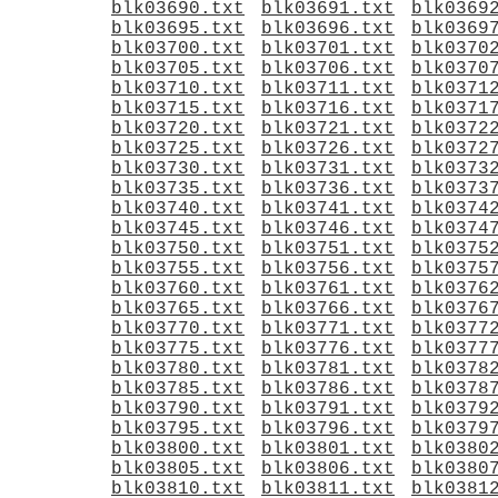
blk03690.txt
blk03691.txt
blk0369
blk03695.txt
blk03696.txt
blk0369
blk03700.txt
blk03701.txt
blk0370
blk03705.txt
blk03706.txt
blk0370
blk03710.txt
blk03711.txt
blk0371
blk03715.txt
blk03716.txt
blk0371
blk03720.txt
blk03721.txt
blk0372
blk03725.txt
blk03726.txt
blk0372
blk03730.txt
blk03731.txt
blk0373
blk03735.txt
blk03736.txt
blk0373
blk03740.txt
blk03741.txt
blk0374
blk03745.txt
blk03746.txt
blk0374
blk03750.txt
blk03751.txt
blk0375
blk03755.txt
blk03756.txt
blk0375
blk03760.txt
blk03761.txt
blk0376
blk03765.txt
blk03766.txt
blk0376
blk03770.txt
blk03771.txt
blk0377
blk03775.txt
blk03776.txt
blk0377
blk03780.txt
blk03781.txt
blk0378
blk03785.txt
blk03786.txt
blk0378
blk03790.txt
blk03791.txt
blk0379
blk03795.txt
blk03796.txt
blk0379
blk03800.txt
blk03801.txt
blk0380
blk03805.txt
blk03806.txt
blk0380
blk03810.txt
blk03811.txt
blk0381