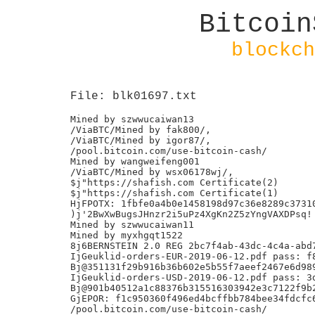
Bitcoin
blockch
File: blk01697.txt
Mined by szwwucaiwan13

/ViaBTC/Mined by fak800/,

/ViaBTC/Mined by igor87/,

/pool.bitcoin.com/use-bitcoin-cash/

Mined by wangweifeng001

/ViaBTC/Mined by wsx06178wj/,

$j"https://shafish.com Certificate(2)

$j"https://shafish.com Certificate(1)

HjFPOTX: 1fbfe0a4b0e1458198d97c36e8289c37310
)j'2BwXwBugsJHnzr2i5uPz4XgKn2Z5zYngVAXDPsq!

Mined by szwwucaiwan11

Mined by myxhgqt1522

8j6BERNSTEIN 2.0 REG 2bc7f4ab-43dc-4c4a-abd7
IjGeuklid-orders-EUR-2019-06-12.pdf pass: f8
Bj@351131f29b916b36b602e5b55f7aeef2467e6d989
IjGeuklid-orders-USD-2019-06-12.pdf pass: 3d
Bj@901b40512a1c88376b315516303942e3c7122f9b2
GjEPOR: f1c950360f496ed4bcffbb784bee34fdcfc6
/pool.bitcoin.com/use-bitcoin-cash/
