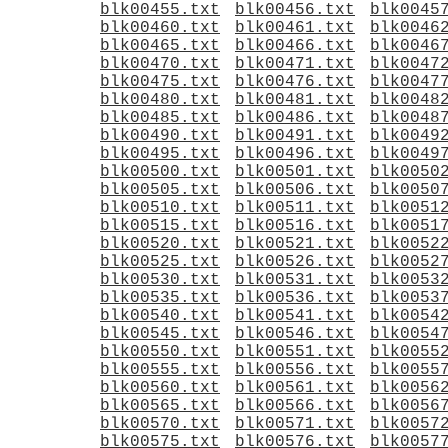
blk00455.txt
blk00456.txt
blk0045
blk00460.txt
blk00461.txt
blk0046
blk00465.txt
blk00466.txt
blk0046
blk00470.txt
blk00471.txt
blk0047
blk00475.txt
blk00476.txt
blk0047
blk00480.txt
blk00481.txt
blk0048
blk00485.txt
blk00486.txt
blk0048
blk00490.txt
blk00491.txt
blk0049
blk00495.txt
blk00496.txt
blk0049
blk00500.txt
blk00501.txt
blk0050
blk00505.txt
blk00506.txt
blk0050
blk00510.txt
blk00511.txt
blk0051
blk00515.txt
blk00516.txt
blk0051
blk00520.txt
blk00521.txt
blk0052
blk00525.txt
blk00526.txt
blk0052
blk00530.txt
blk00531.txt
blk0053
blk00535.txt
blk00536.txt
blk0053
blk00540.txt
blk00541.txt
blk0054
blk00545.txt
blk00546.txt
blk0054
blk00550.txt
blk00551.txt
blk0055
blk00555.txt
blk00556.txt
blk0055
blk00560.txt
blk00561.txt
blk0056
blk00565.txt
blk00566.txt
blk0056
blk00570.txt
blk00571.txt
blk0057
blk00575.txt
blk00576.txt
blk0057