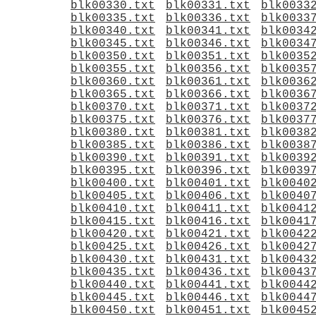
blk00330.txt
blk00331.txt
blk0033
blk00335.txt
blk00336.txt
blk0033
blk00340.txt
blk00341.txt
blk0034
blk00345.txt
blk00346.txt
blk0034
blk00350.txt
blk00351.txt
blk0035
blk00355.txt
blk00356.txt
blk0035
blk00360.txt
blk00361.txt
blk0036
blk00365.txt
blk00366.txt
blk0036
blk00370.txt
blk00371.txt
blk0037
blk00375.txt
blk00376.txt
blk0037
blk00380.txt
blk00381.txt
blk0038
blk00385.txt
blk00386.txt
blk0038
blk00390.txt
blk00391.txt
blk0039
blk00395.txt
blk00396.txt
blk0039
blk00400.txt
blk00401.txt
blk0040
blk00405.txt
blk00406.txt
blk0040
blk00410.txt
blk00411.txt
blk0041
blk00415.txt
blk00416.txt
blk0041
blk00420.txt
blk00421.txt
blk0042
blk00425.txt
blk00426.txt
blk0042
blk00430.txt
blk00431.txt
blk0043
blk00435.txt
blk00436.txt
blk0043
blk00440.txt
blk00441.txt
blk0044
blk00445.txt
blk00446.txt
blk0044
blk00450.txt
blk00451.txt
blk0045