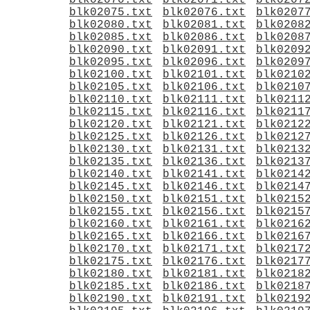
blk02070.txt
blk02071.txt
blk0207
blk02075.txt
blk02076.txt
blk0207
blk02080.txt
blk02081.txt
blk0208
blk02085.txt
blk02086.txt
blk0208
blk02090.txt
blk02091.txt
blk0209
blk02095.txt
blk02096.txt
blk0209
blk02100.txt
blk02101.txt
blk0210
blk02105.txt
blk02106.txt
blk0210
blk02110.txt
blk02111.txt
blk0211
blk02115.txt
blk02116.txt
blk0211
blk02120.txt
blk02121.txt
blk0212
blk02125.txt
blk02126.txt
blk0212
blk02130.txt
blk02131.txt
blk0213
blk02135.txt
blk02136.txt
blk0213
blk02140.txt
blk02141.txt
blk0214
blk02145.txt
blk02146.txt
blk0214
blk02150.txt
blk02151.txt
blk0215
blk02155.txt
blk02156.txt
blk0215
blk02160.txt
blk02161.txt
blk0216
blk02165.txt
blk02166.txt
blk0216
blk02170.txt
blk02171.txt
blk0217
blk02175.txt
blk02176.txt
blk0217
blk02180.txt
blk02181.txt
blk0218
blk02185.txt
blk02186.txt
blk0218
blk02190.txt
blk02191.txt
blk0219