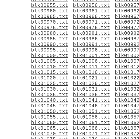
blk00950.txt
blk00951.txt
blk0095
blk00955.txt
blk00956.txt
blk0095
blk00960.txt
blk00961.txt
blk0096
blk00965.txt
blk00966.txt
blk0096
blk00970.txt
blk00971.txt
blk0097
blk00975.txt
blk00976.txt
blk0097
blk00980.txt
blk00981.txt
blk0098
blk00985.txt
blk00986.txt
blk0098
blk00990.txt
blk00991.txt
blk0099
blk00995.txt
blk00996.txt
blk0099
blk01000.txt
blk01001.txt
blk0100
blk01005.txt
blk01006.txt
blk0100
blk01010.txt
blk01011.txt
blk0101
blk01015.txt
blk01016.txt
blk0101
blk01020.txt
blk01021.txt
blk0102
blk01025.txt
blk01026.txt
blk0102
blk01030.txt
blk01031.txt
blk0103
blk01035.txt
blk01036.txt
blk0103
blk01040.txt
blk01041.txt
blk0104
blk01045.txt
blk01046.txt
blk0104
blk01050.txt
blk01051.txt
blk0105
blk01055.txt
blk01056.txt
blk0105
blk01060.txt
blk01061.txt
blk0106
blk01065.txt
blk01066.txt
blk0106
blk01070.txt
blk01071.txt
blk0107