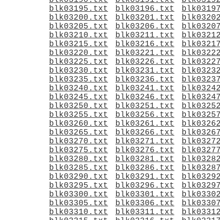
blk03190.txt
blk03191.txt
blk0319
blk03195.txt
blk03196.txt
blk0319
blk03200.txt
blk03201.txt
blk0320
blk03205.txt
blk03206.txt
blk0320
blk03210.txt
blk03211.txt
blk0321
blk03215.txt
blk03216.txt
blk0321
blk03220.txt
blk03221.txt
blk0322
blk03225.txt
blk03226.txt
blk0322
blk03230.txt
blk03231.txt
blk0323
blk03235.txt
blk03236.txt
blk0323
blk03240.txt
blk03241.txt
blk0324
blk03245.txt
blk03246.txt
blk0324
blk03250.txt
blk03251.txt
blk0325
blk03255.txt
blk03256.txt
blk0325
blk03260.txt
blk03261.txt
blk0326
blk03265.txt
blk03266.txt
blk0326
blk03270.txt
blk03271.txt
blk0327
blk03275.txt
blk03276.txt
blk0327
blk03280.txt
blk03281.txt
blk0328
blk03285.txt
blk03286.txt
blk0328
blk03290.txt
blk03291.txt
blk0329
blk03295.txt
blk03296.txt
blk0329
blk03300.txt
blk03301.txt
blk0330
blk03305.txt
blk03306.txt
blk0330
blk03310.txt
blk03311.txt
blk0331