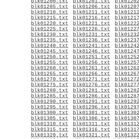
blk01200.txt
blk01201.txt
blk0120
blk01205.txt
blk01206.txt
blk0120
blk01210.txt
blk01211.txt
blk0121
blk01215.txt
blk01216.txt
blk0121
blk01220.txt
blk01221.txt
blk0122
blk01225.txt
blk01226.txt
blk0122
blk01230.txt
blk01231.txt
blk0123
blk01235.txt
blk01236.txt
blk0123
blk01240.txt
blk01241.txt
blk0124
blk01245.txt
blk01246.txt
blk0124
blk01250.txt
blk01251.txt
blk0125
blk01255.txt
blk01256.txt
blk0125
blk01260.txt
blk01261.txt
blk0126
blk01265.txt
blk01266.txt
blk0126
blk01270.txt
blk01271.txt
blk0127
blk01275.txt
blk01276.txt
blk0127
blk01280.txt
blk01281.txt
blk0128
blk01285.txt
blk01286.txt
blk0128
blk01290.txt
blk01291.txt
blk0129
blk01295.txt
blk01296.txt
blk0129
blk01300.txt
blk01301.txt
blk0130
blk01305.txt
blk01306.txt
blk0130
blk01310.txt
blk01311.txt
blk0131
blk01315.txt
blk01316.txt
blk0131
blk01320.txt
blk01321.txt
blk0132