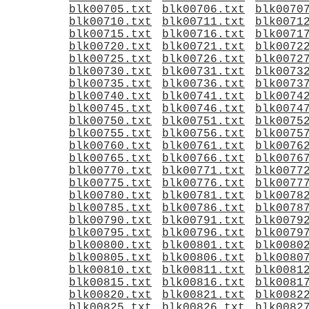
blk00705.txt
blk00706.txt
blk0070
blk00710.txt
blk00711.txt
blk0071
blk00715.txt
blk00716.txt
blk0071
blk00720.txt
blk00721.txt
blk0072
blk00725.txt
blk00726.txt
blk0072
blk00730.txt
blk00731.txt
blk0073
blk00735.txt
blk00736.txt
blk0073
blk00740.txt
blk00741.txt
blk0074
blk00745.txt
blk00746.txt
blk0074
blk00750.txt
blk00751.txt
blk0075
blk00755.txt
blk00756.txt
blk0075
blk00760.txt
blk00761.txt
blk0076
blk00765.txt
blk00766.txt
blk0076
blk00770.txt
blk00771.txt
blk0077
blk00775.txt
blk00776.txt
blk0077
blk00780.txt
blk00781.txt
blk0078
blk00785.txt
blk00786.txt
blk0078
blk00790.txt
blk00791.txt
blk0079
blk00795.txt
blk00796.txt
blk0079
blk00800.txt
blk00801.txt
blk0080
blk00805.txt
blk00806.txt
blk0080
blk00810.txt
blk00811.txt
blk0081
blk00815.txt
blk00816.txt
blk0081
blk00820.txt
blk00821.txt
blk0082
blk00825.txt
blk00826.txt
blk0082