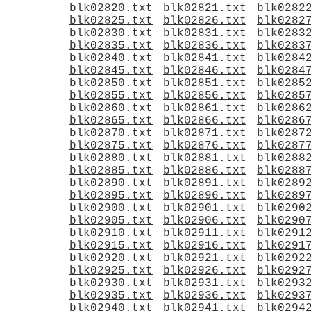
blk02820.txt
blk02821.txt
blk0282
blk02825.txt
blk02826.txt
blk0282
blk02830.txt
blk02831.txt
blk0283
blk02835.txt
blk02836.txt
blk0283
blk02840.txt
blk02841.txt
blk0284
blk02845.txt
blk02846.txt
blk0284
blk02850.txt
blk02851.txt
blk0285
blk02855.txt
blk02856.txt
blk0285
blk02860.txt
blk02861.txt
blk0286
blk02865.txt
blk02866.txt
blk0286
blk02870.txt
blk02871.txt
blk0287
blk02875.txt
blk02876.txt
blk0287
blk02880.txt
blk02881.txt
blk0288
blk02885.txt
blk02886.txt
blk0288
blk02890.txt
blk02891.txt
blk0289
blk02895.txt
blk02896.txt
blk0289
blk02900.txt
blk02901.txt
blk0290
blk02905.txt
blk02906.txt
blk0290
blk02910.txt
blk02911.txt
blk0291
blk02915.txt
blk02916.txt
blk0291
blk02920.txt
blk02921.txt
blk0292
blk02925.txt
blk02926.txt
blk0292
blk02930.txt
blk02931.txt
blk0293
blk02935.txt
blk02936.txt
blk0293
blk02940.txt
blk02941.txt
blk0294