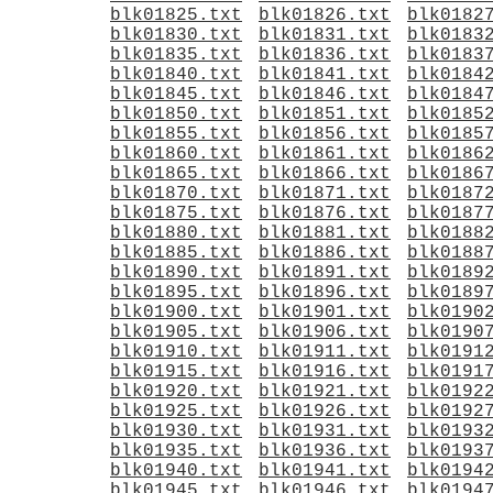
blk01825.txt
blk01826.txt
blk0182
blk01830.txt
blk01831.txt
blk0183
blk01835.txt
blk01836.txt
blk0183
blk01840.txt
blk01841.txt
blk0184
blk01845.txt
blk01846.txt
blk0184
blk01850.txt
blk01851.txt
blk0185
blk01855.txt
blk01856.txt
blk0185
blk01860.txt
blk01861.txt
blk0186
blk01865.txt
blk01866.txt
blk0186
blk01870.txt
blk01871.txt
blk0187
blk01875.txt
blk01876.txt
blk0187
blk01880.txt
blk01881.txt
blk0188
blk01885.txt
blk01886.txt
blk0188
blk01890.txt
blk01891.txt
blk0189
blk01895.txt
blk01896.txt
blk0189
blk01900.txt
blk01901.txt
blk0190
blk01905.txt
blk01906.txt
blk0190
blk01910.txt
blk01911.txt
blk0191
blk01915.txt
blk01916.txt
blk0191
blk01920.txt
blk01921.txt
blk0192
blk01925.txt
blk01926.txt
blk0192
blk01930.txt
blk01931.txt
blk0193
blk01935.txt
blk01936.txt
blk0193
blk01940.txt
blk01941.txt
blk0194
blk01945.txt
blk01946.txt
blk0194