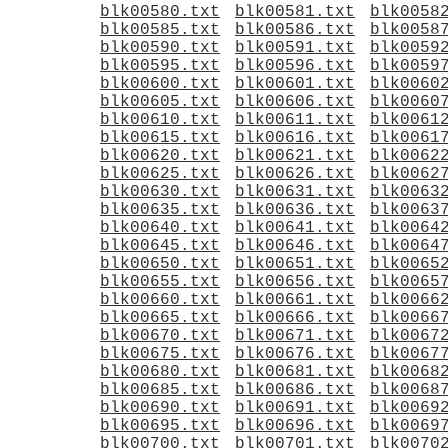
blk00580.txt
blk00581.txt
blk0058
blk00585.txt
blk00586.txt
blk0058
blk00590.txt
blk00591.txt
blk0059
blk00595.txt
blk00596.txt
blk0059
blk00600.txt
blk00601.txt
blk0060
blk00605.txt
blk00606.txt
blk0060
blk00610.txt
blk00611.txt
blk0061
blk00615.txt
blk00616.txt
blk0061
blk00620.txt
blk00621.txt
blk0062
blk00625.txt
blk00626.txt
blk0062
blk00630.txt
blk00631.txt
blk0063
blk00635.txt
blk00636.txt
blk0063
blk00640.txt
blk00641.txt
blk0064
blk00645.txt
blk00646.txt
blk0064
blk00650.txt
blk00651.txt
blk0065
blk00655.txt
blk00656.txt
blk0065
blk00660.txt
blk00661.txt
blk0066
blk00665.txt
blk00666.txt
blk0066
blk00670.txt
blk00671.txt
blk0067
blk00675.txt
blk00676.txt
blk0067
blk00680.txt
blk00681.txt
blk0068
blk00685.txt
blk00686.txt
blk0068
blk00690.txt
blk00691.txt
blk0069
blk00695.txt
blk00696.txt
blk0069
blk00700.txt
blk00701.txt
blk0070