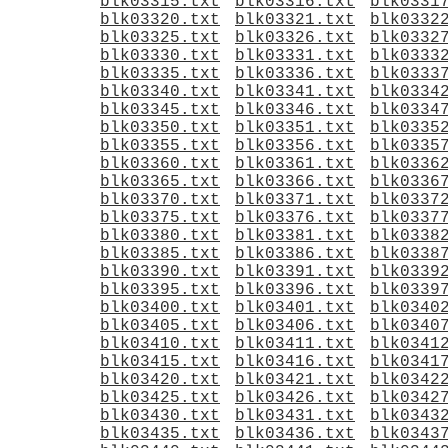
blk03315.txt
blk03316.txt
blk0331
blk03320.txt
blk03321.txt
blk0332
blk03325.txt
blk03326.txt
blk0332
blk03330.txt
blk03331.txt
blk0333
blk03335.txt
blk03336.txt
blk0333
blk03340.txt
blk03341.txt
blk0334
blk03345.txt
blk03346.txt
blk0334
blk03350.txt
blk03351.txt
blk0335
blk03355.txt
blk03356.txt
blk0335
blk03360.txt
blk03361.txt
blk0336
blk03365.txt
blk03366.txt
blk0336
blk03370.txt
blk03371.txt
blk0337
blk03375.txt
blk03376.txt
blk0337
blk03380.txt
blk03381.txt
blk0338
blk03385.txt
blk03386.txt
blk0338
blk03390.txt
blk03391.txt
blk0339
blk03395.txt
blk03396.txt
blk0339
blk03400.txt
blk03401.txt
blk0340
blk03405.txt
blk03406.txt
blk0340
blk03410.txt
blk03411.txt
blk0341
blk03415.txt
blk03416.txt
blk0341
blk03420.txt
blk03421.txt
blk0342
blk03425.txt
blk03426.txt
blk0342
blk03430.txt
blk03431.txt
blk0343
blk03435.txt
blk03436.txt
blk0343