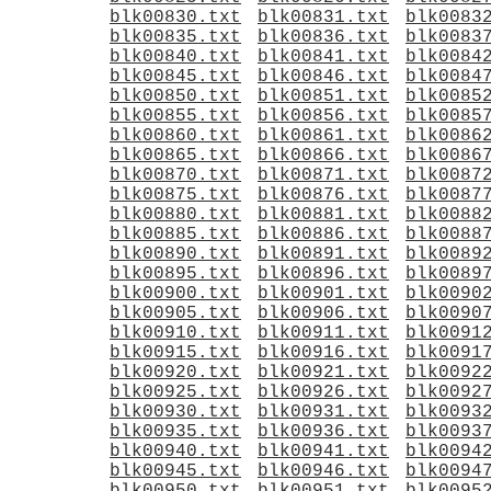
blk00830.txt
blk00831.txt
blk0083
blk00835.txt
blk00836.txt
blk0083
blk00840.txt
blk00841.txt
blk0084
blk00845.txt
blk00846.txt
blk0084
blk00850.txt
blk00851.txt
blk0085
blk00855.txt
blk00856.txt
blk0085
blk00860.txt
blk00861.txt
blk0086
blk00865.txt
blk00866.txt
blk0086
blk00870.txt
blk00871.txt
blk0087
blk00875.txt
blk00876.txt
blk0087
blk00880.txt
blk00881.txt
blk0088
blk00885.txt
blk00886.txt
blk0088
blk00890.txt
blk00891.txt
blk0089
blk00895.txt
blk00896.txt
blk0089
blk00900.txt
blk00901.txt
blk0090
blk00905.txt
blk00906.txt
blk0090
blk00910.txt
blk00911.txt
blk0091
blk00915.txt
blk00916.txt
blk0091
blk00920.txt
blk00921.txt
blk0092
blk00925.txt
blk00926.txt
blk0092
blk00930.txt
blk00931.txt
blk0093
blk00935.txt
blk00936.txt
blk0093
blk00940.txt
blk00941.txt
blk0094
blk00945.txt
blk00946.txt
blk0094