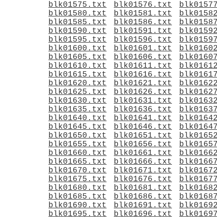
blk01575.txt
blk01576.txt
blk0157
blk01580.txt
blk01581.txt
blk0158
blk01585.txt
blk01586.txt
blk0158
blk01590.txt
blk01591.txt
blk0159
blk01595.txt
blk01596.txt
blk0159
blk01600.txt
blk01601.txt
blk0160
blk01605.txt
blk01606.txt
blk0160
blk01610.txt
blk01611.txt
blk0161
blk01615.txt
blk01616.txt
blk0161
blk01620.txt
blk01621.txt
blk0162
blk01625.txt
blk01626.txt
blk0162
blk01630.txt
blk01631.txt
blk0163
blk01635.txt
blk01636.txt
blk0163
blk01640.txt
blk01641.txt
blk0164
blk01645.txt
blk01646.txt
blk0164
blk01650.txt
blk01651.txt
blk0165
blk01655.txt
blk01656.txt
blk0165
blk01660.txt
blk01661.txt
blk0166
blk01665.txt
blk01666.txt
blk0166
blk01670.txt
blk01671.txt
blk0167
blk01675.txt
blk01676.txt
blk0167
blk01680.txt
blk01681.txt
blk0168
blk01685.txt
blk01686.txt
blk0168
blk01690.txt
blk01691.txt
blk0169
blk01695.txt
blk01696.txt
blk0169