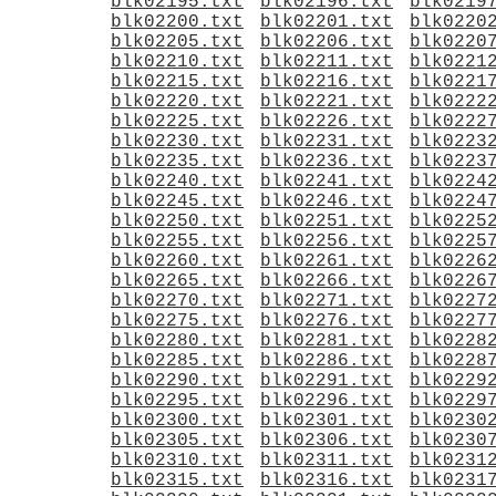
blk02195.txt
blk02196.txt
blk0219
blk02200.txt
blk02201.txt
blk0220
blk02205.txt
blk02206.txt
blk0220
blk02210.txt
blk02211.txt
blk0221
blk02215.txt
blk02216.txt
blk0221
blk02220.txt
blk02221.txt
blk0222
blk02225.txt
blk02226.txt
blk0222
blk02230.txt
blk02231.txt
blk0223
blk02235.txt
blk02236.txt
blk0223
blk02240.txt
blk02241.txt
blk0224
blk02245.txt
blk02246.txt
blk0224
blk02250.txt
blk02251.txt
blk0225
blk02255.txt
blk02256.txt
blk0225
blk02260.txt
blk02261.txt
blk0226
blk02265.txt
blk02266.txt
blk0226
blk02270.txt
blk02271.txt
blk0227
blk02275.txt
blk02276.txt
blk0227
blk02280.txt
blk02281.txt
blk0228
blk02285.txt
blk02286.txt
blk0228
blk02290.txt
blk02291.txt
blk0229
blk02295.txt
blk02296.txt
blk0229
blk02300.txt
blk02301.txt
blk0230
blk02305.txt
blk02306.txt
blk0230
blk02310.txt
blk02311.txt
blk0231
blk02315.txt
blk02316.txt
blk0231