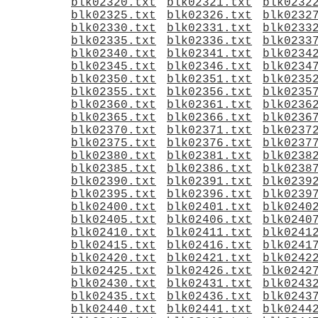
blk02320.txt
blk02321.txt
blk0232
blk02325.txt
blk02326.txt
blk0232
blk02330.txt
blk02331.txt
blk0233
blk02335.txt
blk02336.txt
blk0233
blk02340.txt
blk02341.txt
blk0234
blk02345.txt
blk02346.txt
blk0234
blk02350.txt
blk02351.txt
blk0235
blk02355.txt
blk02356.txt
blk0235
blk02360.txt
blk02361.txt
blk0236
blk02365.txt
blk02366.txt
blk0236
blk02370.txt
blk02371.txt
blk0237
blk02375.txt
blk02376.txt
blk0237
blk02380.txt
blk02381.txt
blk0238
blk02385.txt
blk02386.txt
blk0238
blk02390.txt
blk02391.txt
blk0239
blk02395.txt
blk02396.txt
blk0239
blk02400.txt
blk02401.txt
blk0240
blk02405.txt
blk02406.txt
blk0240
blk02410.txt
blk02411.txt
blk0241
blk02415.txt
blk02416.txt
blk0241
blk02420.txt
blk02421.txt
blk0242
blk02425.txt
blk02426.txt
blk0242
blk02430.txt
blk02431.txt
blk0243
blk02435.txt
blk02436.txt
blk0243
blk02440.txt
blk02441.txt
blk0244