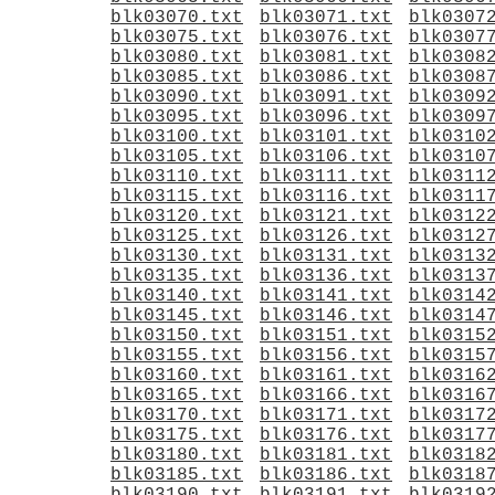
blk03070.txt
blk03071.txt
blk0307
blk03075.txt
blk03076.txt
blk0307
blk03080.txt
blk03081.txt
blk0308
blk03085.txt
blk03086.txt
blk0308
blk03090.txt
blk03091.txt
blk0309
blk03095.txt
blk03096.txt
blk0309
blk03100.txt
blk03101.txt
blk0310
blk03105.txt
blk03106.txt
blk0310
blk03110.txt
blk03111.txt
blk0311
blk03115.txt
blk03116.txt
blk0311
blk03120.txt
blk03121.txt
blk0312
blk03125.txt
blk03126.txt
blk0312
blk03130.txt
blk03131.txt
blk0313
blk03135.txt
blk03136.txt
blk0313
blk03140.txt
blk03141.txt
blk0314
blk03145.txt
blk03146.txt
blk0314
blk03150.txt
blk03151.txt
blk0315
blk03155.txt
blk03156.txt
blk0315
blk03160.txt
blk03161.txt
blk0316
blk03165.txt
blk03166.txt
blk0316
blk03170.txt
blk03171.txt
blk0317
blk03175.txt
blk03176.txt
blk0317
blk03180.txt
blk03181.txt
blk0318
blk03185.txt
blk03186.txt
blk0318