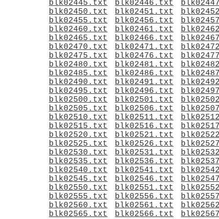
blk02445.txt
blk02446.txt
blk0244
blk02450.txt
blk02451.txt
blk0245
blk02455.txt
blk02456.txt
blk0245
blk02460.txt
blk02461.txt
blk0246
blk02465.txt
blk02466.txt
blk0246
blk02470.txt
blk02471.txt
blk0247
blk02475.txt
blk02476.txt
blk0247
blk02480.txt
blk02481.txt
blk0248
blk02485.txt
blk02486.txt
blk0248
blk02490.txt
blk02491.txt
blk0249
blk02495.txt
blk02496.txt
blk0249
blk02500.txt
blk02501.txt
blk0250
blk02505.txt
blk02506.txt
blk0250
blk02510.txt
blk02511.txt
blk0251
blk02515.txt
blk02516.txt
blk0251
blk02520.txt
blk02521.txt
blk0252
blk02525.txt
blk02526.txt
blk0252
blk02530.txt
blk02531.txt
blk0253
blk02535.txt
blk02536.txt
blk0253
blk02540.txt
blk02541.txt
blk0254
blk02545.txt
blk02546.txt
blk0254
blk02550.txt
blk02551.txt
blk0255
blk02555.txt
blk02556.txt
blk0255
blk02560.txt
blk02561.txt
blk0256
blk02565.txt
blk02566.txt
blk0256