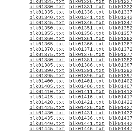
blk01325.txt
blk01326.txt
blk0132
blk01330.txt
blk01331.txt
blk0133
blk01335.txt
blk01336.txt
blk0133
blk01340.txt
blk01341.txt
blk0134
blk01345.txt
blk01346.txt
blk0134
blk01350.txt
blk01351.txt
blk0135
blk01355.txt
blk01356.txt
blk0135
blk01360.txt
blk01361.txt
blk0136
blk01365.txt
blk01366.txt
blk0136
blk01370.txt
blk01371.txt
blk0137
blk01375.txt
blk01376.txt
blk0137
blk01380.txt
blk01381.txt
blk0138
blk01385.txt
blk01386.txt
blk0138
blk01390.txt
blk01391.txt
blk0139
blk01395.txt
blk01396.txt
blk0139
blk01400.txt
blk01401.txt
blk0140
blk01405.txt
blk01406.txt
blk0140
blk01410.txt
blk01411.txt
blk0141
blk01415.txt
blk01416.txt
blk0141
blk01420.txt
blk01421.txt
blk0142
blk01425.txt
blk01426.txt
blk0142
blk01430.txt
blk01431.txt
blk0143
blk01435.txt
blk01436.txt
blk0143
blk01440.txt
blk01441.txt
blk0144
blk01445.txt
blk01446.txt
blk0144