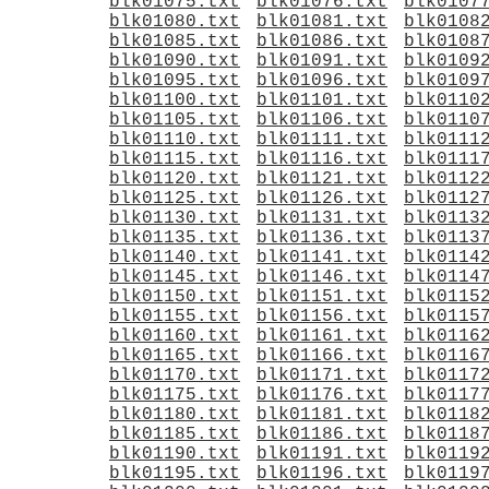
blk01075.txt
blk01076.txt
blk0107
blk01080.txt
blk01081.txt
blk0108
blk01085.txt
blk01086.txt
blk0108
blk01090.txt
blk01091.txt
blk0109
blk01095.txt
blk01096.txt
blk0109
blk01100.txt
blk01101.txt
blk0110
blk01105.txt
blk01106.txt
blk0110
blk01110.txt
blk01111.txt
blk0111
blk01115.txt
blk01116.txt
blk0111
blk01120.txt
blk01121.txt
blk0112
blk01125.txt
blk01126.txt
blk0112
blk01130.txt
blk01131.txt
blk0113
blk01135.txt
blk01136.txt
blk0113
blk01140.txt
blk01141.txt
blk0114
blk01145.txt
blk01146.txt
blk0114
blk01150.txt
blk01151.txt
blk0115
blk01155.txt
blk01156.txt
blk0115
blk01160.txt
blk01161.txt
blk0116
blk01165.txt
blk01166.txt
blk0116
blk01170.txt
blk01171.txt
blk0117
blk01175.txt
blk01176.txt
blk0117
blk01180.txt
blk01181.txt
blk0118
blk01185.txt
blk01186.txt
blk0118
blk01190.txt
blk01191.txt
blk0119
blk01195.txt
blk01196.txt
blk0119