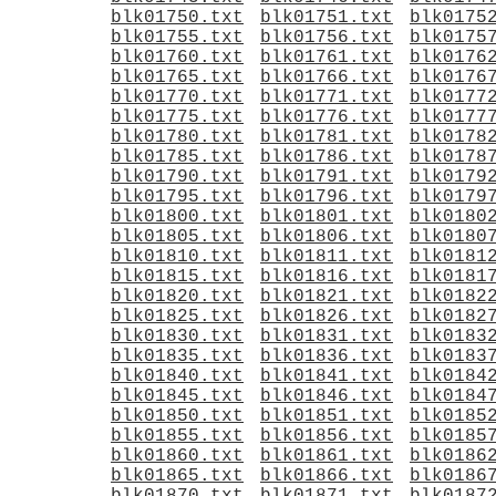
blk01750.txt
blk01751.txt
blk0175
blk01755.txt
blk01756.txt
blk0175
blk01760.txt
blk01761.txt
blk0176
blk01765.txt
blk01766.txt
blk0176
blk01770.txt
blk01771.txt
blk0177
blk01775.txt
blk01776.txt
blk0177
blk01780.txt
blk01781.txt
blk0178
blk01785.txt
blk01786.txt
blk0178
blk01790.txt
blk01791.txt
blk0179
blk01795.txt
blk01796.txt
blk0179
blk01800.txt
blk01801.txt
blk0180
blk01805.txt
blk01806.txt
blk0180
blk01810.txt
blk01811.txt
blk0181
blk01815.txt
blk01816.txt
blk0181
blk01820.txt
blk01821.txt
blk0182
blk01825.txt
blk01826.txt
blk0182
blk01830.txt
blk01831.txt
blk0183
blk01835.txt
blk01836.txt
blk0183
blk01840.txt
blk01841.txt
blk0184
blk01845.txt
blk01846.txt
blk0184
blk01850.txt
blk01851.txt
blk0185
blk01855.txt
blk01856.txt
blk0185
blk01860.txt
blk01861.txt
blk0186
blk01865.txt
blk01866.txt
blk0186