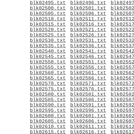
blk02495.txt
blk02496.txt
blk0249
blk02500.txt
blk02501.txt
blk0250
blk02505.txt
blk02506.txt
blk0250
blk02510.txt
blk02511.txt
blk0251
blk02515.txt
blk02516.txt
blk0251
blk02520.txt
blk02521.txt
blk0252
blk02525.txt
blk02526.txt
blk0252
blk02530.txt
blk02531.txt
blk0253
blk02535.txt
blk02536.txt
blk0253
blk02540.txt
blk02541.txt
blk0254
blk02545.txt
blk02546.txt
blk0254
blk02550.txt
blk02551.txt
blk0255
blk02555.txt
blk02556.txt
blk0255
blk02560.txt
blk02561.txt
blk0256
blk02565.txt
blk02566.txt
blk0256
blk02570.txt
blk02571.txt
blk0257
blk02575.txt
blk02576.txt
blk0257
blk02580.txt
blk02581.txt
blk0258
blk02585.txt
blk02586.txt
blk0258
blk02590.txt
blk02591.txt
blk0259
blk02595.txt
blk02596.txt
blk0259
blk02600.txt
blk02601.txt
blk0260
blk02605.txt
blk02606.txt
blk0260
blk02610.txt
blk02611.txt
blk0261
blk02615.txt
blk02616.txt
blk0261