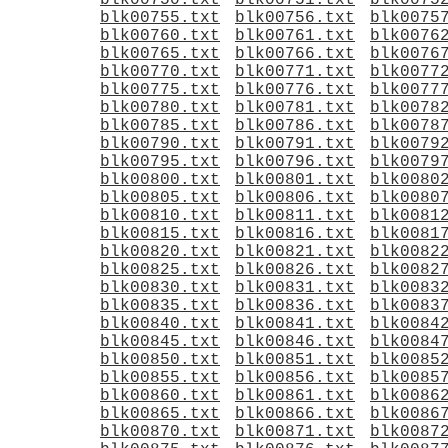
blk00750.txt
blk00751.txt
blk0075
blk00755.txt
blk00756.txt
blk0075
blk00760.txt
blk00761.txt
blk0076
blk00765.txt
blk00766.txt
blk0076
blk00770.txt
blk00771.txt
blk0077
blk00775.txt
blk00776.txt
blk0077
blk00780.txt
blk00781.txt
blk0078
blk00785.txt
blk00786.txt
blk0078
blk00790.txt
blk00791.txt
blk0079
blk00795.txt
blk00796.txt
blk0079
blk00800.txt
blk00801.txt
blk0080
blk00805.txt
blk00806.txt
blk0080
blk00810.txt
blk00811.txt
blk0081
blk00815.txt
blk00816.txt
blk0081
blk00820.txt
blk00821.txt
blk0082
blk00825.txt
blk00826.txt
blk0082
blk00830.txt
blk00831.txt
blk0083
blk00835.txt
blk00836.txt
blk0083
blk00840.txt
blk00841.txt
blk0084
blk00845.txt
blk00846.txt
blk0084
blk00850.txt
blk00851.txt
blk0085
blk00855.txt
blk00856.txt
blk0085
blk00860.txt
blk00861.txt
blk0086
blk00865.txt
blk00866.txt
blk0086
blk00870.txt
blk00871.txt
blk0087