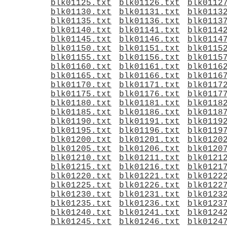
blk01125.txt
blk01126.txt
blk0112
blk01130.txt
blk01131.txt
blk0113
blk01135.txt
blk01136.txt
blk0113
blk01140.txt
blk01141.txt
blk0114
blk01145.txt
blk01146.txt
blk0114
blk01150.txt
blk01151.txt
blk0115
blk01155.txt
blk01156.txt
blk0115
blk01160.txt
blk01161.txt
blk0116
blk01165.txt
blk01166.txt
blk0116
blk01170.txt
blk01171.txt
blk0117
blk01175.txt
blk01176.txt
blk0117
blk01180.txt
blk01181.txt
blk0118
blk01185.txt
blk01186.txt
blk0118
blk01190.txt
blk01191.txt
blk0119
blk01195.txt
blk01196.txt
blk0119
blk01200.txt
blk01201.txt
blk0120
blk01205.txt
blk01206.txt
blk0120
blk01210.txt
blk01211.txt
blk0121
blk01215.txt
blk01216.txt
blk0121
blk01220.txt
blk01221.txt
blk0122
blk01225.txt
blk01226.txt
blk0122
blk01230.txt
blk01231.txt
blk0123
blk01235.txt
blk01236.txt
blk0123
blk01240.txt
blk01241.txt
blk0124
blk01245.txt
blk01246.txt
blk0124