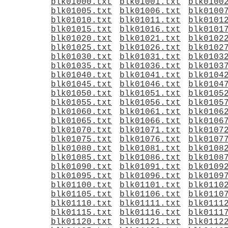
blk01000.txt
blk01001.txt
blk0100
blk01005.txt
blk01006.txt
blk0100
blk01010.txt
blk01011.txt
blk0101
blk01015.txt
blk01016.txt
blk0101
blk01020.txt
blk01021.txt
blk0102
blk01025.txt
blk01026.txt
blk0102
blk01030.txt
blk01031.txt
blk0103
blk01035.txt
blk01036.txt
blk0103
blk01040.txt
blk01041.txt
blk0104
blk01045.txt
blk01046.txt
blk0104
blk01050.txt
blk01051.txt
blk0105
blk01055.txt
blk01056.txt
blk0105
blk01060.txt
blk01061.txt
blk0106
blk01065.txt
blk01066.txt
blk0106
blk01070.txt
blk01071.txt
blk0107
blk01075.txt
blk01076.txt
blk0107
blk01080.txt
blk01081.txt
blk0108
blk01085.txt
blk01086.txt
blk0108
blk01090.txt
blk01091.txt
blk0109
blk01095.txt
blk01096.txt
blk0109
blk01100.txt
blk01101.txt
blk0110
blk01105.txt
blk01106.txt
blk0110
blk01110.txt
blk01111.txt
blk0111
blk01115.txt
blk01116.txt
blk0111
blk01120.txt
blk01121.txt
blk0112