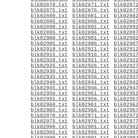
blk02870.txt
blk02871.txt
blk0287
blk02875.txt
blk02876.txt
blk0287
blk02880.txt
blk02881.txt
blk0288
blk02885.txt
blk02886.txt
blk0288
blk02890.txt
blk02891.txt
blk0289
blk02895.txt
blk02896.txt
blk0289
blk02900.txt
blk02901.txt
blk0290
blk02905.txt
blk02906.txt
blk0290
blk02910.txt
blk02911.txt
blk0291
blk02915.txt
blk02916.txt
blk0291
blk02920.txt
blk02921.txt
blk0292
blk02925.txt
blk02926.txt
blk0292
blk02930.txt
blk02931.txt
blk0293
blk02935.txt
blk02936.txt
blk0293
blk02940.txt
blk02941.txt
blk0294
blk02945.txt
blk02946.txt
blk0294
blk02950.txt
blk02951.txt
blk0295
blk02955.txt
blk02956.txt
blk0295
blk02960.txt
blk02961.txt
blk0296
blk02965.txt
blk02966.txt
blk0296
blk02970.txt
blk02971.txt
blk0297
blk02975.txt
blk02976.txt
blk0297
blk02980.txt
blk02981.txt
blk0298
blk02985.txt
blk02986.txt
blk0298