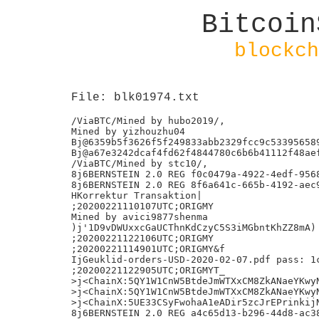
Bitcoin
blockch
File: blk01974.txt
/ViaBTC/Mined by hubo2019/,

Mined by yizhouzhu04

Bj@6359b5f3626f5f249833abb2329fcc9c533956589
Bj@a67e3242dcaf4fd62f4844780c6b6b41112f48aef
/ViaBTC/Mined by stc10/,

8j6BERNSTEIN 2.0 REG f0c0479a-4922-4edf-9568
8j6BERNSTEIN 2.0 REG 8f6a641c-665b-4192-aec9
HKorrektur Transaktion|

;20200221110107UTC;ORIGMY

Mined by avici9877shenma

)j'1D9vDWUxxcGaUCThnKdCzyC5S3iMGbntKhZZ8mA)

;20200221122106UTC;ORIGMY

;20200221114901UTC;ORIGMY&f

IjGeuklid-orders-USD-2020-02-07.pdf pass: 1c
;20200221122905UTC;ORIGMYT_

>j<ChainX:5QY1W1CnW5BtdeJmWTXxCM8ZkANaeYKwyN
>j<ChainX:5QY1W1CnW5BtdeJmWTXxCM8ZkANaeYKwyN
>j<ChainX:5UE33CSyFwohaA1eADir5zcJrEPrinkijN
8j6BERNSTEIN 2.0 REG a4c65d13-b296-44d8-ac38