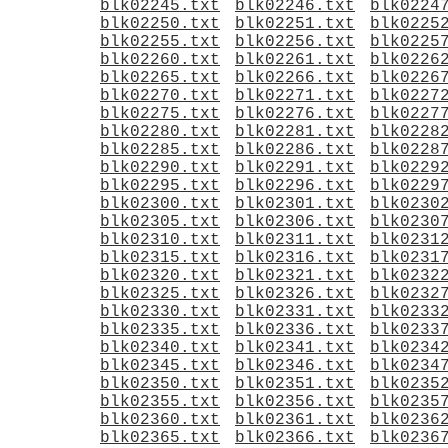
blk02245.txt
blk02246.txt
blk0224
blk02250.txt
blk02251.txt
blk0225
blk02255.txt
blk02256.txt
blk0225
blk02260.txt
blk02261.txt
blk0226
blk02265.txt
blk02266.txt
blk0226
blk02270.txt
blk02271.txt
blk0227
blk02275.txt
blk02276.txt
blk0227
blk02280.txt
blk02281.txt
blk0228
blk02285.txt
blk02286.txt
blk0228
blk02290.txt
blk02291.txt
blk0229
blk02295.txt
blk02296.txt
blk0229
blk02300.txt
blk02301.txt
blk0230
blk02305.txt
blk02306.txt
blk0230
blk02310.txt
blk02311.txt
blk0231
blk02315.txt
blk02316.txt
blk0231
blk02320.txt
blk02321.txt
blk0232
blk02325.txt
blk02326.txt
blk0232
blk02330.txt
blk02331.txt
blk0233
blk02335.txt
blk02336.txt
blk0233
blk02340.txt
blk02341.txt
blk0234
blk02345.txt
blk02346.txt
blk0234
blk02350.txt
blk02351.txt
blk0235
blk02355.txt
blk02356.txt
blk0235
blk02360.txt
blk02361.txt
blk0236
blk02365.txt
blk02366.txt
blk0236