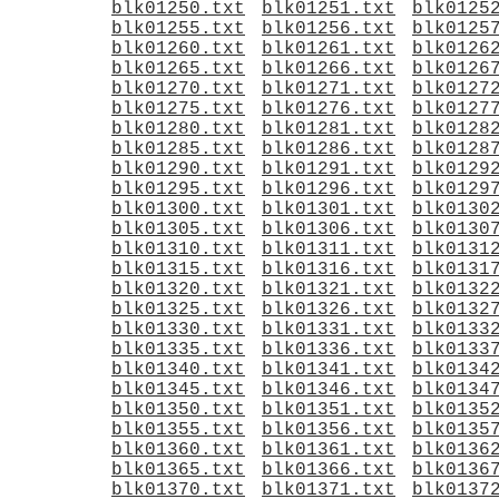
blk01250.txt
blk01251.txt
blk0125
blk01255.txt
blk01256.txt
blk0125
blk01260.txt
blk01261.txt
blk0126
blk01265.txt
blk01266.txt
blk0126
blk01270.txt
blk01271.txt
blk0127
blk01275.txt
blk01276.txt
blk0127
blk01280.txt
blk01281.txt
blk0128
blk01285.txt
blk01286.txt
blk0128
blk01290.txt
blk01291.txt
blk0129
blk01295.txt
blk01296.txt
blk0129
blk01300.txt
blk01301.txt
blk0130
blk01305.txt
blk01306.txt
blk0130
blk01310.txt
blk01311.txt
blk0131
blk01315.txt
blk01316.txt
blk0131
blk01320.txt
blk01321.txt
blk0132
blk01325.txt
blk01326.txt
blk0132
blk01330.txt
blk01331.txt
blk0133
blk01335.txt
blk01336.txt
blk0133
blk01340.txt
blk01341.txt
blk0134
blk01345.txt
blk01346.txt
blk0134
blk01350.txt
blk01351.txt
blk0135
blk01355.txt
blk01356.txt
blk0135
blk01360.txt
blk01361.txt
blk0136
blk01365.txt
blk01366.txt
blk0136
blk01370.txt
blk01371.txt
blk0137