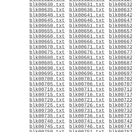
blk00630.txt
blk00631.txt
blk0063
blk00635.txt
blk00636.txt
blk0063
blk00640.txt
blk00641.txt
blk0064
blk00645.txt
blk00646.txt
blk0064
blk00650.txt
blk00651.txt
blk0065
blk00655.txt
blk00656.txt
blk0065
blk00660.txt
blk00661.txt
blk0066
blk00665.txt
blk00666.txt
blk0066
blk00670.txt
blk00671.txt
blk0067
blk00675.txt
blk00676.txt
blk0067
blk00680.txt
blk00681.txt
blk0068
blk00685.txt
blk00686.txt
blk0068
blk00690.txt
blk00691.txt
blk0069
blk00695.txt
blk00696.txt
blk0069
blk00700.txt
blk00701.txt
blk0070
blk00705.txt
blk00706.txt
blk0070
blk00710.txt
blk00711.txt
blk0071
blk00715.txt
blk00716.txt
blk0071
blk00720.txt
blk00721.txt
blk0072
blk00725.txt
blk00726.txt
blk0072
blk00730.txt
blk00731.txt
blk0073
blk00735.txt
blk00736.txt
blk0073
blk00740.txt
blk00741.txt
blk0074
blk00745.txt
blk00746.txt
blk0074