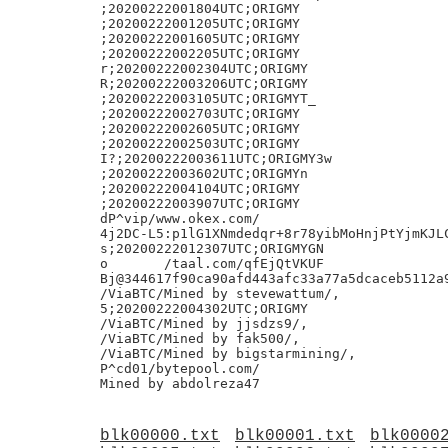
;20200222001804UTC;ORIGMY

;20200222001205UTC;ORIGMY

;20200222001605UTC;ORIGMY

;20200222002205UTC;ORIGMY

r;20200222002304UTC;ORIGMY

R;20200222003206UTC;ORIGMY

;20200222003105UTC;ORIGMYT_

;20200222002703UTC;ORIGMY

;20200222002605UTC;ORIGMY

;20200222002503UTC;ORIGMY

I?;20200222003611UTC;ORIGMY3w

;20200222003602UTC;ORIGMYn

;20200222004104UTC;ORIGMY

;20200222003907UTC;ORIGMY

dP^vip/www.okex.com/

4j2DC-L5:p1lG1XNmdedqr+8r78yibMoHnjPtYjmKJLC
s;20200222012307UTC;ORIGMYGN

o	/taal.com/qfEjQtVKUF

Bj@344617f90ca90afd443afc33a77a5dcaceb5112a9
/ViaBTC/Mined by stevewattum/,

5;20200222004302UTC;ORIGMY

/ViaBTC/Mined by jjsdzs9/,

/ViaBTC/Mined by fak500/,

/ViaBTC/Mined by bigstarmining/,

P^cd01/bytepool.com/

blk00000.txt
blk00001.txt
blk0000