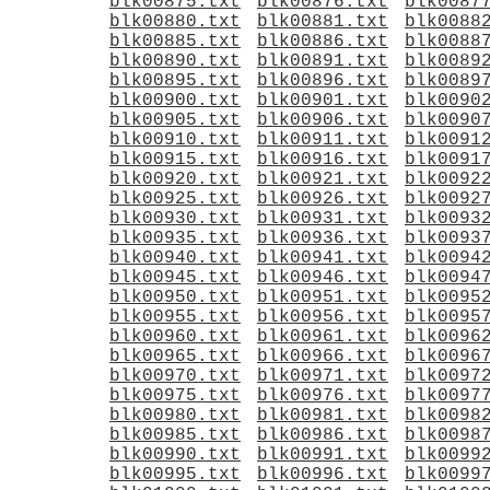
blk00875.txt
blk00876.txt
blk0087
blk00880.txt
blk00881.txt
blk0088
blk00885.txt
blk00886.txt
blk0088
blk00890.txt
blk00891.txt
blk0089
blk00895.txt
blk00896.txt
blk0089
blk00900.txt
blk00901.txt
blk0090
blk00905.txt
blk00906.txt
blk0090
blk00910.txt
blk00911.txt
blk0091
blk00915.txt
blk00916.txt
blk0091
blk00920.txt
blk00921.txt
blk0092
blk00925.txt
blk00926.txt
blk0092
blk00930.txt
blk00931.txt
blk0093
blk00935.txt
blk00936.txt
blk0093
blk00940.txt
blk00941.txt
blk0094
blk00945.txt
blk00946.txt
blk0094
blk00950.txt
blk00951.txt
blk0095
blk00955.txt
blk00956.txt
blk0095
blk00960.txt
blk00961.txt
blk0096
blk00965.txt
blk00966.txt
blk0096
blk00970.txt
blk00971.txt
blk0097
blk00975.txt
blk00976.txt
blk0097
blk00980.txt
blk00981.txt
blk0098
blk00985.txt
blk00986.txt
blk0098
blk00990.txt
blk00991.txt
blk0099
blk00995.txt
blk00996.txt
blk0099