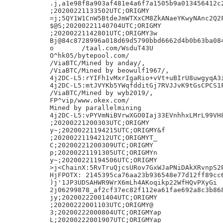
.j,a1e98f8a903af481e4a6f7a1505b9a013456412c2
;20200221133502UTC;ORIGMY

=j;5QY1W1CnW5BtdeJmWTXxCM8ZkANaeYKwyNAnc2Q2F
$@S;20200221140704UTC;ORIGMY

;20200221142801UTC;ORIGMY3w

Bj@84c8728996a018d69d5790bbd6662d4b0b63ba084
o	/taal.com/WsduT43U

O^hk05/bytepool.com/

/ViaBTC/Mined by anday/,

/ViaBTC/Mined by beowulf1967/,

4j2DC-L5:rYIFh1vMxrIgaRio+vVt+uBIrU8uwgyqA3i
4j2DC-L5:mtJVYKb5YWqfdditGj7RVJJvK9tGsCPCS1F
/ViaBTC/Mined by wyb2019/,

FP^vip/www.okex.com/

Mined by parallelmining

4j2DC-L5:vPYVmNiBVrwXGO0Iaj33EVnhhxLMrL99VH8
;20200221200303UTC;ORIGMY

y~;20200221194215UTC;ORIGMY&f

;20200221194212UTC;ORIGMYT_

C;20200221200309UTC;ORIGMY

p;20200221191305UTC;ORIGMYn

y~;20200221194506UTC;ORIGMY

>j<ChainX:5RvTruQjcsURov7GxWJaPNiDAkXRvnpS2P
HjFPOTX: 2145395ca76aa23b936548e77d12ff89cc6
)j'1JP3UDSAHWR9WrX6mLh4AKoqikp22WfHQvPXyGi

2j06299878_af2cf37ec82f112ea61fae692a8c3b868
jy;20200222001404UTC;ORIGMY

;20200222001103UTC;ORIGMY@

3;20200222000804UTC;ORIGMYap

L;20200222001907UTC;ORIGMYap
