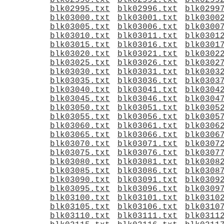
blk02990.txt
blk02991.txt
blk0299
blk02995.txt
blk02996.txt
blk0299
blk03000.txt
blk03001.txt
blk0300
blk03005.txt
blk03006.txt
blk0300
blk03010.txt
blk03011.txt
blk0301
blk03015.txt
blk03016.txt
blk0301
blk03020.txt
blk03021.txt
blk0302
blk03025.txt
blk03026.txt
blk0302
blk03030.txt
blk03031.txt
blk0303
blk03035.txt
blk03036.txt
blk0303
blk03040.txt
blk03041.txt
blk0304
blk03045.txt
blk03046.txt
blk0304
blk03050.txt
blk03051.txt
blk0305
blk03055.txt
blk03056.txt
blk0305
blk03060.txt
blk03061.txt
blk0306
blk03065.txt
blk03066.txt
blk0306
blk03070.txt
blk03071.txt
blk0307
blk03075.txt
blk03076.txt
blk0307
blk03080.txt
blk03081.txt
blk0308
blk03085.txt
blk03086.txt
blk0308
blk03090.txt
blk03091.txt
blk0309
blk03095.txt
blk03096.txt
blk0309
blk03100.txt
blk03101.txt
blk0310
blk03105.txt
blk03106.txt
blk0310
blk03110.txt
blk03111.txt
blk0311