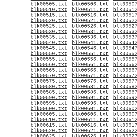
blk00505.txt
blk00506.txt
blk0050
blk00510.txt
blk00511.txt
blk0051
blk00515.txt
blk00516.txt
blk0051
blk00520.txt
blk00521.txt
blk0052
blk00525.txt
blk00526.txt
blk0052
blk00530.txt
blk00531.txt
blk0053
blk00535.txt
blk00536.txt
blk0053
blk00540.txt
blk00541.txt
blk0054
blk00545.txt
blk00546.txt
blk0054
blk00550.txt
blk00551.txt
blk0055
blk00555.txt
blk00556.txt
blk0055
blk00560.txt
blk00561.txt
blk0056
blk00565.txt
blk00566.txt
blk0056
blk00570.txt
blk00571.txt
blk0057
blk00575.txt
blk00576.txt
blk0057
blk00580.txt
blk00581.txt
blk0058
blk00585.txt
blk00586.txt
blk0058
blk00590.txt
blk00591.txt
blk0059
blk00595.txt
blk00596.txt
blk0059
blk00600.txt
blk00601.txt
blk0060
blk00605.txt
blk00606.txt
blk0060
blk00610.txt
blk00611.txt
blk0061
blk00615.txt
blk00616.txt
blk0061
blk00620.txt
blk00621.txt
blk0062
blk00625.txt
blk00626.txt
blk0062