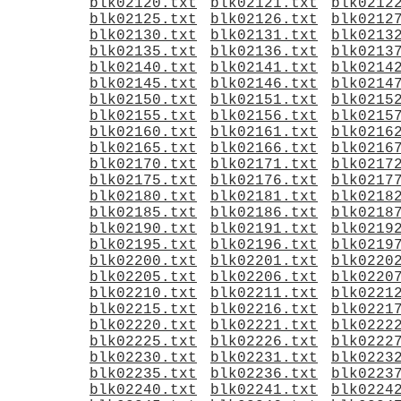
blk02120.txt
blk02121.txt
blk0212
blk02125.txt
blk02126.txt
blk0212
blk02130.txt
blk02131.txt
blk0213
blk02135.txt
blk02136.txt
blk0213
blk02140.txt
blk02141.txt
blk0214
blk02145.txt
blk02146.txt
blk0214
blk02150.txt
blk02151.txt
blk0215
blk02155.txt
blk02156.txt
blk0215
blk02160.txt
blk02161.txt
blk0216
blk02165.txt
blk02166.txt
blk0216
blk02170.txt
blk02171.txt
blk0217
blk02175.txt
blk02176.txt
blk0217
blk02180.txt
blk02181.txt
blk0218
blk02185.txt
blk02186.txt
blk0218
blk02190.txt
blk02191.txt
blk0219
blk02195.txt
blk02196.txt
blk0219
blk02200.txt
blk02201.txt
blk0220
blk02205.txt
blk02206.txt
blk0220
blk02210.txt
blk02211.txt
blk0221
blk02215.txt
blk02216.txt
blk0221
blk02220.txt
blk02221.txt
blk0222
blk02225.txt
blk02226.txt
blk0222
blk02230.txt
blk02231.txt
blk0223
blk02235.txt
blk02236.txt
blk0223
blk02240.txt
blk02241.txt
blk0224