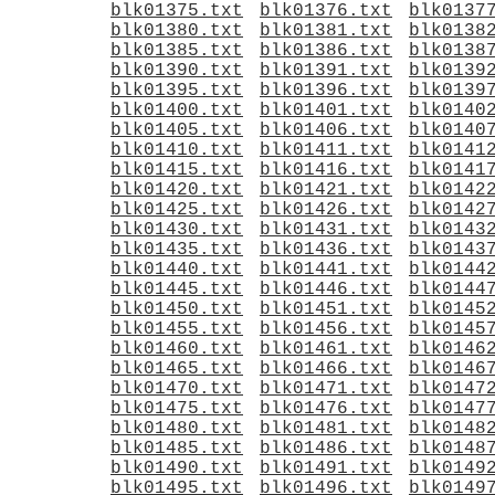
blk01375.txt
blk01376.txt
blk0137
blk01380.txt
blk01381.txt
blk0138
blk01385.txt
blk01386.txt
blk0138
blk01390.txt
blk01391.txt
blk0139
blk01395.txt
blk01396.txt
blk0139
blk01400.txt
blk01401.txt
blk0140
blk01405.txt
blk01406.txt
blk0140
blk01410.txt
blk01411.txt
blk0141
blk01415.txt
blk01416.txt
blk0141
blk01420.txt
blk01421.txt
blk0142
blk01425.txt
blk01426.txt
blk0142
blk01430.txt
blk01431.txt
blk0143
blk01435.txt
blk01436.txt
blk0143
blk01440.txt
blk01441.txt
blk0144
blk01445.txt
blk01446.txt
blk0144
blk01450.txt
blk01451.txt
blk0145
blk01455.txt
blk01456.txt
blk0145
blk01460.txt
blk01461.txt
blk0146
blk01465.txt
blk01466.txt
blk0146
blk01470.txt
blk01471.txt
blk0147
blk01475.txt
blk01476.txt
blk0147
blk01480.txt
blk01481.txt
blk0148
blk01485.txt
blk01486.txt
blk0148
blk01490.txt
blk01491.txt
blk0149
blk01495.txt
blk01496.txt
blk0149