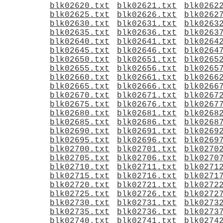
blk02620.txt
blk02621.txt
blk0262
blk02625.txt
blk02626.txt
blk0262
blk02630.txt
blk02631.txt
blk0263
blk02635.txt
blk02636.txt
blk0263
blk02640.txt
blk02641.txt
blk0264
blk02645.txt
blk02646.txt
blk0264
blk02650.txt
blk02651.txt
blk0265
blk02655.txt
blk02656.txt
blk0265
blk02660.txt
blk02661.txt
blk0266
blk02665.txt
blk02666.txt
blk0266
blk02670.txt
blk02671.txt
blk0267
blk02675.txt
blk02676.txt
blk0267
blk02680.txt
blk02681.txt
blk0268
blk02685.txt
blk02686.txt
blk0268
blk02690.txt
blk02691.txt
blk0269
blk02695.txt
blk02696.txt
blk0269
blk02700.txt
blk02701.txt
blk0270
blk02705.txt
blk02706.txt
blk0270
blk02710.txt
blk02711.txt
blk0271
blk02715.txt
blk02716.txt
blk0271
blk02720.txt
blk02721.txt
blk0272
blk02725.txt
blk02726.txt
blk0272
blk02730.txt
blk02731.txt
blk0273
blk02735.txt
blk02736.txt
blk0273
blk02740.txt
blk02741.txt
blk0274