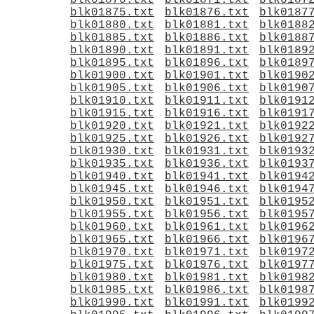
blk01870.txt
blk01871.txt
blk0187
blk01875.txt
blk01876.txt
blk0187
blk01880.txt
blk01881.txt
blk0188
blk01885.txt
blk01886.txt
blk0188
blk01890.txt
blk01891.txt
blk0189
blk01895.txt
blk01896.txt
blk0189
blk01900.txt
blk01901.txt
blk0190
blk01905.txt
blk01906.txt
blk0190
blk01910.txt
blk01911.txt
blk0191
blk01915.txt
blk01916.txt
blk0191
blk01920.txt
blk01921.txt
blk0192
blk01925.txt
blk01926.txt
blk0192
blk01930.txt
blk01931.txt
blk0193
blk01935.txt
blk01936.txt
blk0193
blk01940.txt
blk01941.txt
blk0194
blk01945.txt
blk01946.txt
blk0194
blk01950.txt
blk01951.txt
blk0195
blk01955.txt
blk01956.txt
blk0195
blk01960.txt
blk01961.txt
blk0196
blk01965.txt
blk01966.txt
blk0196
blk01970.txt
blk01971.txt
blk0197
blk01975.txt
blk01976.txt
blk0197
blk01980.txt
blk01981.txt
blk0198
blk01985.txt
blk01986.txt
blk0198
blk01990.txt
blk01991.txt
blk0199