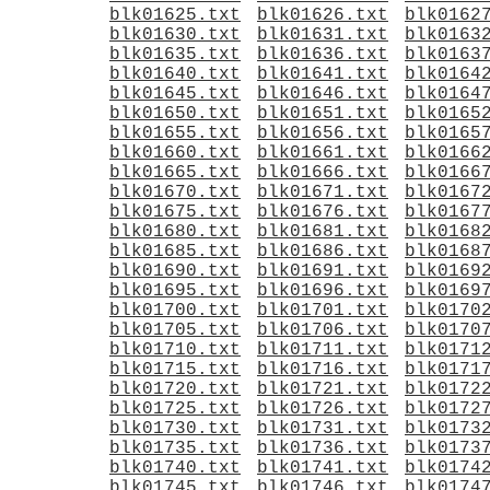
blk01625.txt
blk01626.txt
blk0162
blk01630.txt
blk01631.txt
blk0163
blk01635.txt
blk01636.txt
blk0163
blk01640.txt
blk01641.txt
blk0164
blk01645.txt
blk01646.txt
blk0164
blk01650.txt
blk01651.txt
blk0165
blk01655.txt
blk01656.txt
blk0165
blk01660.txt
blk01661.txt
blk0166
blk01665.txt
blk01666.txt
blk0166
blk01670.txt
blk01671.txt
blk0167
blk01675.txt
blk01676.txt
blk0167
blk01680.txt
blk01681.txt
blk0168
blk01685.txt
blk01686.txt
blk0168
blk01690.txt
blk01691.txt
blk0169
blk01695.txt
blk01696.txt
blk0169
blk01700.txt
blk01701.txt
blk0170
blk01705.txt
blk01706.txt
blk0170
blk01710.txt
blk01711.txt
blk0171
blk01715.txt
blk01716.txt
blk0171
blk01720.txt
blk01721.txt
blk0172
blk01725.txt
blk01726.txt
blk0172
blk01730.txt
blk01731.txt
blk0173
blk01735.txt
blk01736.txt
blk0173
blk01740.txt
blk01741.txt
blk0174
blk01745.txt
blk01746.txt
blk0174