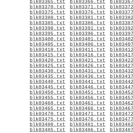
blk03365.txt
blk03366.txt
blk0336
blk03370.txt
blk03371.txt
blk0337
blk03375.txt
blk03376.txt
blk0337
blk03380.txt
blk03381.txt
blk0338
blk03385.txt
blk03386.txt
blk0338
blk03390.txt
blk03391.txt
blk0339
blk03395.txt
blk03396.txt
blk0339
blk03400.txt
blk03401.txt
blk0340
blk03405.txt
blk03406.txt
blk0340
blk03410.txt
blk03411.txt
blk0341
blk03415.txt
blk03416.txt
blk0341
blk03420.txt
blk03421.txt
blk0342
blk03425.txt
blk03426.txt
blk0342
blk03430.txt
blk03431.txt
blk0343
blk03435.txt
blk03436.txt
blk0343
blk03440.txt
blk03441.txt
blk0344
blk03445.txt
blk03446.txt
blk0344
blk03450.txt
blk03451.txt
blk0345
blk03455.txt
blk03456.txt
blk0345
blk03460.txt
blk03461.txt
blk0346
blk03465.txt
blk03466.txt
blk0346
blk03470.txt
blk03471.txt
blk0347
blk03475.txt
blk03476.txt
blk0347
blk03480.txt
blk03481.txt
blk0348
blk03485.txt
blk03486.txt
blk0348