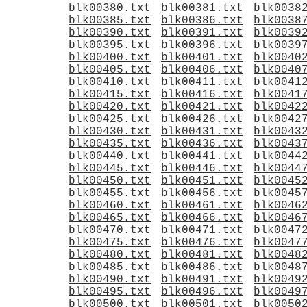
blk00380.txt
blk00381.txt
blk0038
blk00385.txt
blk00386.txt
blk0038
blk00390.txt
blk00391.txt
blk0039
blk00395.txt
blk00396.txt
blk0039
blk00400.txt
blk00401.txt
blk0040
blk00405.txt
blk00406.txt
blk0040
blk00410.txt
blk00411.txt
blk0041
blk00415.txt
blk00416.txt
blk0041
blk00420.txt
blk00421.txt
blk0042
blk00425.txt
blk00426.txt
blk0042
blk00430.txt
blk00431.txt
blk0043
blk00435.txt
blk00436.txt
blk0043
blk00440.txt
blk00441.txt
blk0044
blk00445.txt
blk00446.txt
blk0044
blk00450.txt
blk00451.txt
blk0045
blk00455.txt
blk00456.txt
blk0045
blk00460.txt
blk00461.txt
blk0046
blk00465.txt
blk00466.txt
blk0046
blk00470.txt
blk00471.txt
blk0047
blk00475.txt
blk00476.txt
blk0047
blk00480.txt
blk00481.txt
blk0048
blk00485.txt
blk00486.txt
blk0048
blk00490.txt
blk00491.txt
blk0049
blk00495.txt
blk00496.txt
blk0049
blk00500.txt
blk00501.txt
blk0050