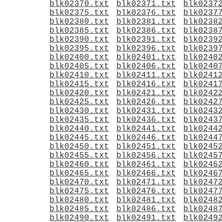
blk02370.txt
blk02371.txt
blk0237
blk02375.txt
blk02376.txt
blk0237
blk02380.txt
blk02381.txt
blk0238
blk02385.txt
blk02386.txt
blk0238
blk02390.txt
blk02391.txt
blk0239
blk02395.txt
blk02396.txt
blk0239
blk02400.txt
blk02401.txt
blk0240
blk02405.txt
blk02406.txt
blk0240
blk02410.txt
blk02411.txt
blk0241
blk02415.txt
blk02416.txt
blk0241
blk02420.txt
blk02421.txt
blk0242
blk02425.txt
blk02426.txt
blk0242
blk02430.txt
blk02431.txt
blk0243
blk02435.txt
blk02436.txt
blk0243
blk02440.txt
blk02441.txt
blk0244
blk02445.txt
blk02446.txt
blk0244
blk02450.txt
blk02451.txt
blk0245
blk02455.txt
blk02456.txt
blk0245
blk02460.txt
blk02461.txt
blk0246
blk02465.txt
blk02466.txt
blk0246
blk02470.txt
blk02471.txt
blk0247
blk02475.txt
blk02476.txt
blk0247
blk02480.txt
blk02481.txt
blk0248
blk02485.txt
blk02486.txt
blk0248
blk02490.txt
blk02491.txt
blk0249