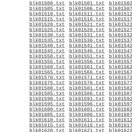
blk01500.txt
blk01501.txt
blk0150
blk01505.txt
blk01506.txt
blk0150
blk01510.txt
blk01511.txt
blk0151
blk01515.txt
blk01516.txt
blk0151
blk01520.txt
blk01521.txt
blk0152
blk01525.txt
blk01526.txt
blk0152
blk01530.txt
blk01531.txt
blk0153
blk01535.txt
blk01536.txt
blk0153
blk01540.txt
blk01541.txt
blk0154
blk01545.txt
blk01546.txt
blk0154
blk01550.txt
blk01551.txt
blk0155
blk01555.txt
blk01556.txt
blk0155
blk01560.txt
blk01561.txt
blk0156
blk01565.txt
blk01566.txt
blk0156
blk01570.txt
blk01571.txt
blk0157
blk01575.txt
blk01576.txt
blk0157
blk01580.txt
blk01581.txt
blk0158
blk01585.txt
blk01586.txt
blk0158
blk01590.txt
blk01591.txt
blk0159
blk01595.txt
blk01596.txt
blk0159
blk01600.txt
blk01601.txt
blk0160
blk01605.txt
blk01606.txt
blk0160
blk01610.txt
blk01611.txt
blk0161
blk01615.txt
blk01616.txt
blk0161
blk01620.txt
blk01621.txt
blk0162