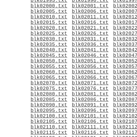
blk01995.txt
blk01996.txt
blk0199
blk02000.txt
blk02001.txt
blk0200
blk02005.txt
blk02006.txt
blk0200
blk02010.txt
blk02011.txt
blk0201
blk02015.txt
blk02016.txt
blk0201
blk02020.txt
blk02021.txt
blk0202
blk02025.txt
blk02026.txt
blk0202
blk02030.txt
blk02031.txt
blk0203
blk02035.txt
blk02036.txt
blk0203
blk02040.txt
blk02041.txt
blk0204
blk02045.txt
blk02046.txt
blk0204
blk02050.txt
blk02051.txt
blk0205
blk02055.txt
blk02056.txt
blk0205
blk02060.txt
blk02061.txt
blk0206
blk02065.txt
blk02066.txt
blk0206
blk02070.txt
blk02071.txt
blk0207
blk02075.txt
blk02076.txt
blk0207
blk02080.txt
blk02081.txt
blk0208
blk02085.txt
blk02086.txt
blk0208
blk02090.txt
blk02091.txt
blk0209
blk02095.txt
blk02096.txt
blk0209
blk02100.txt
blk02101.txt
blk0210
blk02105.txt
blk02106.txt
blk0210
blk02110.txt
blk02111.txt
blk0211
blk02115.txt
blk02116.txt
blk0211