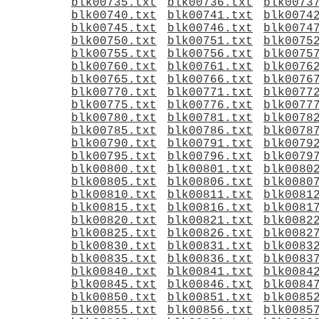
blk00735.txt
blk00736.txt
blk0073
blk00740.txt
blk00741.txt
blk0074
blk00745.txt
blk00746.txt
blk0074
blk00750.txt
blk00751.txt
blk0075
blk00755.txt
blk00756.txt
blk0075
blk00760.txt
blk00761.txt
blk0076
blk00765.txt
blk00766.txt
blk0076
blk00770.txt
blk00771.txt
blk0077
blk00775.txt
blk00776.txt
blk0077
blk00780.txt
blk00781.txt
blk0078
blk00785.txt
blk00786.txt
blk0078
blk00790.txt
blk00791.txt
blk0079
blk00795.txt
blk00796.txt
blk0079
blk00800.txt
blk00801.txt
blk0080
blk00805.txt
blk00806.txt
blk0080
blk00810.txt
blk00811.txt
blk0081
blk00815.txt
blk00816.txt
blk0081
blk00820.txt
blk00821.txt
blk0082
blk00825.txt
blk00826.txt
blk0082
blk00830.txt
blk00831.txt
blk0083
blk00835.txt
blk00836.txt
blk0083
blk00840.txt
blk00841.txt
blk0084
blk00845.txt
blk00846.txt
blk0084
blk00850.txt
blk00851.txt
blk0085
blk00855.txt
blk00856.txt
blk0085