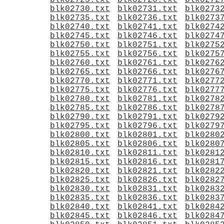
blk02725.txt
blk02726.txt
blk0272
blk02730.txt
blk02731.txt
blk0273
blk02735.txt
blk02736.txt
blk0273
blk02740.txt
blk02741.txt
blk0274
blk02745.txt
blk02746.txt
blk0274
blk02750.txt
blk02751.txt
blk0275
blk02755.txt
blk02756.txt
blk0275
blk02760.txt
blk02761.txt
blk0276
blk02765.txt
blk02766.txt
blk0276
blk02770.txt
blk02771.txt
blk0277
blk02775.txt
blk02776.txt
blk0277
blk02780.txt
blk02781.txt
blk0278
blk02785.txt
blk02786.txt
blk0278
blk02790.txt
blk02791.txt
blk0279
blk02795.txt
blk02796.txt
blk0279
blk02800.txt
blk02801.txt
blk0280
blk02805.txt
blk02806.txt
blk0280
blk02810.txt
blk02811.txt
blk0281
blk02815.txt
blk02816.txt
blk0281
blk02820.txt
blk02821.txt
blk0282
blk02825.txt
blk02826.txt
blk0282
blk02830.txt
blk02831.txt
blk0283
blk02835.txt
blk02836.txt
blk0283
blk02840.txt
blk02841.txt
blk0284
blk02845.txt
blk02846.txt
blk0284