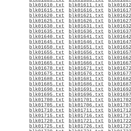
blk01605.txt
blk01606.txt
blk0160
blk01610.txt
blk01611.txt
blk0161
blk01615.txt
blk01616.txt
blk0161
blk01620.txt
blk01621.txt
blk0162
blk01625.txt
blk01626.txt
blk0162
blk01630.txt
blk01631.txt
blk0163
blk01635.txt
blk01636.txt
blk0163
blk01640.txt
blk01641.txt
blk0164
blk01645.txt
blk01646.txt
blk0164
blk01650.txt
blk01651.txt
blk0165
blk01655.txt
blk01656.txt
blk0165
blk01660.txt
blk01661.txt
blk0166
blk01665.txt
blk01666.txt
blk0166
blk01670.txt
blk01671.txt
blk0167
blk01675.txt
blk01676.txt
blk0167
blk01680.txt
blk01681.txt
blk0168
blk01685.txt
blk01686.txt
blk0168
blk01690.txt
blk01691.txt
blk0169
blk01695.txt
blk01696.txt
blk0169
blk01700.txt
blk01701.txt
blk0170
blk01705.txt
blk01706.txt
blk0170
blk01710.txt
blk01711.txt
blk0171
blk01715.txt
blk01716.txt
blk0171
blk01720.txt
blk01721.txt
blk0172
blk01725.txt
blk01726.txt
blk0172