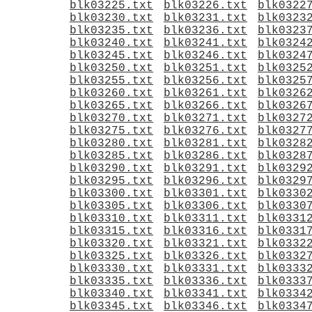
blk03225.txt
blk03226.txt
blk0322
blk03230.txt
blk03231.txt
blk0323
blk03235.txt
blk03236.txt
blk0323
blk03240.txt
blk03241.txt
blk0324
blk03245.txt
blk03246.txt
blk0324
blk03250.txt
blk03251.txt
blk0325
blk03255.txt
blk03256.txt
blk0325
blk03260.txt
blk03261.txt
blk0326
blk03265.txt
blk03266.txt
blk0326
blk03270.txt
blk03271.txt
blk0327
blk03275.txt
blk03276.txt
blk0327
blk03280.txt
blk03281.txt
blk0328
blk03285.txt
blk03286.txt
blk0328
blk03290.txt
blk03291.txt
blk0329
blk03295.txt
blk03296.txt
blk0329
blk03300.txt
blk03301.txt
blk0330
blk03305.txt
blk03306.txt
blk0330
blk03310.txt
blk03311.txt
blk0331
blk03315.txt
blk03316.txt
blk0331
blk03320.txt
blk03321.txt
blk0332
blk03325.txt
blk03326.txt
blk0332
blk03330.txt
blk03331.txt
blk0333
blk03335.txt
blk03336.txt
blk0333
blk03340.txt
blk03341.txt
blk0334
blk03345.txt
blk03346.txt
blk0334