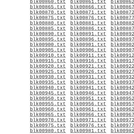
blk00860.txt
blk00861.txt
blk0086
blk00865.txt
blk00866.txt
blk0086
blk00870.txt
blk00871.txt
blk0087
blk00875.txt
blk00876.txt
blk0087
blk00880.txt
blk00881.txt
blk0088
blk00885.txt
blk00886.txt
blk0088
blk00890.txt
blk00891.txt
blk0089
blk00895.txt
blk00896.txt
blk0089
blk00900.txt
blk00901.txt
blk0090
blk00905.txt
blk00906.txt
blk0090
blk00910.txt
blk00911.txt
blk0091
blk00915.txt
blk00916.txt
blk0091
blk00920.txt
blk00921.txt
blk0092
blk00925.txt
blk00926.txt
blk0092
blk00930.txt
blk00931.txt
blk0093
blk00935.txt
blk00936.txt
blk0093
blk00940.txt
blk00941.txt
blk0094
blk00945.txt
blk00946.txt
blk0094
blk00950.txt
blk00951.txt
blk0095
blk00955.txt
blk00956.txt
blk0095
blk00960.txt
blk00961.txt
blk0096
blk00965.txt
blk00966.txt
blk0096
blk00970.txt
blk00971.txt
blk0097
blk00975.txt
blk00976.txt
blk0097
blk00980.txt
blk00981.txt
blk0098