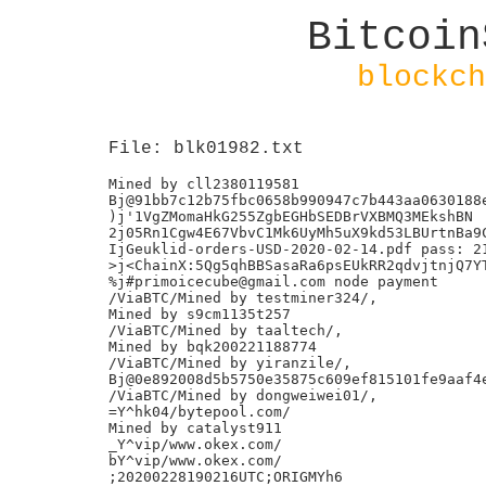
Bitcoin
blockch
File: blk01982.txt
Mined by cll2380119581

Bj@91bb7c12b75fbc0658b990947c7b443aa0630188e
)j'1VgZMomaHkG255ZgbEGHbSEDBrVXBMQ3MEkshBN

2j05Rn1Cgw4E67VbvC1Mk6UyMh5uX9kd53LBUrtnBa9C
IjGeuklid-orders-USD-2020-02-14.pdf pass: 21
>j<ChainX:5Qg5qhBBSasaRa6psEUkRR2qdvjtnjQ7YT
%j#primoicecube@gmail.com node payment

/ViaBTC/Mined by testminer324/,

Mined by s9cm1135t257

/ViaBTC/Mined by taaltech/,

Mined by bqk200221188774

/ViaBTC/Mined by yiranzile/,

Bj@0e892008d5b5750e35875c609ef815101fe9aaf4e
/ViaBTC/Mined by dongweiwei01/,

=Y^hk04/bytepool.com/

Mined by catalyst911

_Y^vip/www.okex.com/

bY^vip/www.okex.com/

;20200228190216UTC;ORIGMYh6
