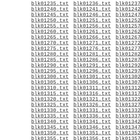
blk01235.txt
blk01236.txt
blk0123
blk01240.txt
blk01241.txt
blk0124
blk01245.txt
blk01246.txt
blk0124
blk01250.txt
blk01251.txt
blk0125
blk01255.txt
blk01256.txt
blk0125
blk01260.txt
blk01261.txt
blk0126
blk01265.txt
blk01266.txt
blk0126
blk01270.txt
blk01271.txt
blk0127
blk01275.txt
blk01276.txt
blk0127
blk01280.txt
blk01281.txt
blk0128
blk01285.txt
blk01286.txt
blk0128
blk01290.txt
blk01291.txt
blk0129
blk01295.txt
blk01296.txt
blk0129
blk01300.txt
blk01301.txt
blk0130
blk01305.txt
blk01306.txt
blk0130
blk01310.txt
blk01311.txt
blk0131
blk01315.txt
blk01316.txt
blk0131
blk01320.txt
blk01321.txt
blk0132
blk01325.txt
blk01326.txt
blk0132
blk01330.txt
blk01331.txt
blk0133
blk01335.txt
blk01336.txt
blk0133
blk01340.txt
blk01341.txt
blk0134
blk01345.txt
blk01346.txt
blk0134
blk01350.txt
blk01351.txt
blk0135
blk01355.txt
blk01356.txt
blk0135