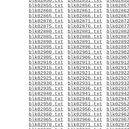
blk02850.txt
blk02851.txt
blk0285
blk02855.txt
blk02856.txt
blk0285
blk02860.txt
blk02861.txt
blk0286
blk02865.txt
blk02866.txt
blk0286
blk02870.txt
blk02871.txt
blk0287
blk02875.txt
blk02876.txt
blk0287
blk02880.txt
blk02881.txt
blk0288
blk02885.txt
blk02886.txt
blk0288
blk02890.txt
blk02891.txt
blk0289
blk02895.txt
blk02896.txt
blk0289
blk02900.txt
blk02901.txt
blk0290
blk02905.txt
blk02906.txt
blk0290
blk02910.txt
blk02911.txt
blk0291
blk02915.txt
blk02916.txt
blk0291
blk02920.txt
blk02921.txt
blk0292
blk02925.txt
blk02926.txt
blk0292
blk02930.txt
blk02931.txt
blk0293
blk02935.txt
blk02936.txt
blk0293
blk02940.txt
blk02941.txt
blk0294
blk02945.txt
blk02946.txt
blk0294
blk02950.txt
blk02951.txt
blk0295
blk02955.txt
blk02956.txt
blk0295
blk02960.txt
blk02961.txt
blk0296
blk02965.txt
blk02966.txt
blk0296
blk02970.txt
blk02971.txt
blk0297