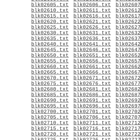
blk02605.txt
blk02606.txt
blk0260
blk02610.txt
blk02611.txt
blk0261
blk02615.txt
blk02616.txt
blk0261
blk02620.txt
blk02621.txt
blk0262
blk02625.txt
blk02626.txt
blk0262
blk02630.txt
blk02631.txt
blk0263
blk02635.txt
blk02636.txt
blk0263
blk02640.txt
blk02641.txt
blk0264
blk02645.txt
blk02646.txt
blk0264
blk02650.txt
blk02651.txt
blk0265
blk02655.txt
blk02656.txt
blk0265
blk02660.txt
blk02661.txt
blk0266
blk02665.txt
blk02666.txt
blk0266
blk02670.txt
blk02671.txt
blk0267
blk02675.txt
blk02676.txt
blk0267
blk02680.txt
blk02681.txt
blk0268
blk02685.txt
blk02686.txt
blk0268
blk02690.txt
blk02691.txt
blk0269
blk02695.txt
blk02696.txt
blk0269
blk02700.txt
blk02701.txt
blk0270
blk02705.txt
blk02706.txt
blk0270
blk02710.txt
blk02711.txt
blk0271
blk02715.txt
blk02716.txt
blk0271
blk02720.txt
blk02721.txt
blk0272