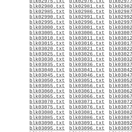
blk02975.txt
blk02976.txt
blk0297
blk02980.txt
blk02981.txt
blk0298
blk02985.txt
blk02986.txt
blk0298
blk02990.txt
blk02991.txt
blk0299
blk02995.txt
blk02996.txt
blk0299
blk03000.txt
blk03001.txt
blk0300
blk03005.txt
blk03006.txt
blk0300
blk03010.txt
blk03011.txt
blk0301
blk03015.txt
blk03016.txt
blk0301
blk03020.txt
blk03021.txt
blk0302
blk03025.txt
blk03026.txt
blk0302
blk03030.txt
blk03031.txt
blk0303
blk03035.txt
blk03036.txt
blk0303
blk03040.txt
blk03041.txt
blk0304
blk03045.txt
blk03046.txt
blk0304
blk03050.txt
blk03051.txt
blk0305
blk03055.txt
blk03056.txt
blk0305
blk03060.txt
blk03061.txt
blk0306
blk03065.txt
blk03066.txt
blk0306
blk03070.txt
blk03071.txt
blk0307
blk03075.txt
blk03076.txt
blk0307
blk03080.txt
blk03081.txt
blk0308
blk03085.txt
blk03086.txt
blk0308
blk03090.txt
blk03091.txt
blk0309
blk03095.txt
blk03096.txt
blk0309