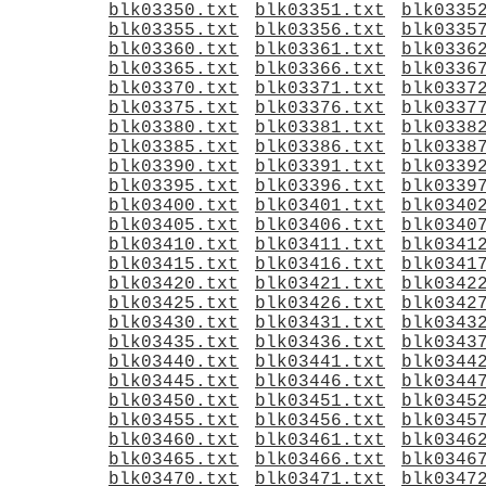
blk03350.txt
blk03351.txt
blk0335
blk03355.txt
blk03356.txt
blk0335
blk03360.txt
blk03361.txt
blk0336
blk03365.txt
blk03366.txt
blk0336
blk03370.txt
blk03371.txt
blk0337
blk03375.txt
blk03376.txt
blk0337
blk03380.txt
blk03381.txt
blk0338
blk03385.txt
blk03386.txt
blk0338
blk03390.txt
blk03391.txt
blk0339
blk03395.txt
blk03396.txt
blk0339
blk03400.txt
blk03401.txt
blk0340
blk03405.txt
blk03406.txt
blk0340
blk03410.txt
blk03411.txt
blk0341
blk03415.txt
blk03416.txt
blk0341
blk03420.txt
blk03421.txt
blk0342
blk03425.txt
blk03426.txt
blk0342
blk03430.txt
blk03431.txt
blk0343
blk03435.txt
blk03436.txt
blk0343
blk03440.txt
blk03441.txt
blk0344
blk03445.txt
blk03446.txt
blk0344
blk03450.txt
blk03451.txt
blk0345
blk03455.txt
blk03456.txt
blk0345
blk03460.txt
blk03461.txt
blk0346
blk03465.txt
blk03466.txt
blk0346
blk03470.txt
blk03471.txt
blk0347