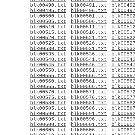
blk00485.txt
blk00486.txt
blk0048
blk00490.txt
blk00491.txt
blk0049
blk00495.txt
blk00496.txt
blk0049
blk00500.txt
blk00501.txt
blk0050
blk00505.txt
blk00506.txt
blk0050
blk00510.txt
blk00511.txt
blk0051
blk00515.txt
blk00516.txt
blk0051
blk00520.txt
blk00521.txt
blk0052
blk00525.txt
blk00526.txt
blk0052
blk00530.txt
blk00531.txt
blk0053
blk00535.txt
blk00536.txt
blk0053
blk00540.txt
blk00541.txt
blk0054
blk00545.txt
blk00546.txt
blk0054
blk00550.txt
blk00551.txt
blk0055
blk00555.txt
blk00556.txt
blk0055
blk00560.txt
blk00561.txt
blk0056
blk00565.txt
blk00566.txt
blk0056
blk00570.txt
blk00571.txt
blk0057
blk00575.txt
blk00576.txt
blk0057
blk00580.txt
blk00581.txt
blk0058
blk00585.txt
blk00586.txt
blk0058
blk00590.txt
blk00591.txt
blk0059
blk00595.txt
blk00596.txt
blk0059
blk00600.txt
blk00601.txt
blk0060
blk00605.txt
blk00606.txt
blk0060