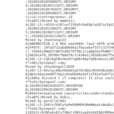
;20200228185908UTC;ORIGMY

A;20200228185512UTC;ORIGMY

;20200228185703UTC;ORIGMYT_

;20200228190508UTC;ORIGMY

>j<id:scottrepreneur.id

/ViaBTC/Mined by mmmk31/,

4j2DC-L5:r4SSSru1RlxufISOyPc9aE8plqSQ7a/EpX1
;20200228201206UTC;ORIGMY

5;20200228200711UTC;ORIGMY

t;;20200228202120UTC;ORIGMY

Mined by zhaotong123

8j6BERNSTEIN 2.0 REG eae5689c-7aa2-4dfb-a7de
HjFPOTX: 19fa5f32abd8660a1f0acebef557c32f546
)j'3ZHo6j8NqUTC8EfnuM279f5BL1iigNgYmjPhWB5"I
2j06501478_39f89cf88d79c7c438e1c3b5b6106ff5d
4j2DC-L5:CqkI6qFBu56okFYgKBc86pfq98vAnosL2Kh
Y^cd01/bytepool.com/

Mined by zhundongall2020

4j2DC-L5:bhulpj68yVEmG6Sy670/0bG/MJOVd8iDde1
Bj@63cb0a144d9f78a2c05ebb09a36f13f814fe0ff22
RjLOWhy discard Y if compress? It also could
Y^hz01/bytepool.com/

@;20200229020203UTC;ORIGMYGN

@;20200229020108UTC;ORIGMY

MjKbetterexplained.com/articles/understandin
/ViaBTC/Mined by bob1/,

Mined by parallel002

4j2DC-L5:ZUEYsfENfyYwPmh8RMhR3MeNNoatvBwQkv7
Y^hz01/bytepool.com/
