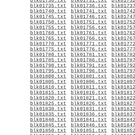
blk01730.txt
blk01731.txt
blk0173
blk01735.txt
blk01736.txt
blk0173
blk01740.txt
blk01741.txt
blk0174
blk01745.txt
blk01746.txt
blk0174
blk01750.txt
blk01751.txt
blk0175
blk01755.txt
blk01756.txt
blk0175
blk01760.txt
blk01761.txt
blk0176
blk01765.txt
blk01766.txt
blk0176
blk01770.txt
blk01771.txt
blk0177
blk01775.txt
blk01776.txt
blk0177
blk01780.txt
blk01781.txt
blk0178
blk01785.txt
blk01786.txt
blk0178
blk01790.txt
blk01791.txt
blk0179
blk01795.txt
blk01796.txt
blk0179
blk01800.txt
blk01801.txt
blk0180
blk01805.txt
blk01806.txt
blk0180
blk01810.txt
blk01811.txt
blk0181
blk01815.txt
blk01816.txt
blk0181
blk01820.txt
blk01821.txt
blk0182
blk01825.txt
blk01826.txt
blk0182
blk01830.txt
blk01831.txt
blk0183
blk01835.txt
blk01836.txt
blk0183
blk01840.txt
blk01841.txt
blk0184
blk01845.txt
blk01846.txt
blk0184
blk01850.txt
blk01851.txt
blk0185