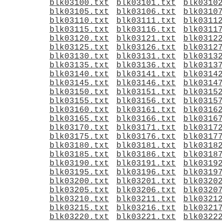
blk03100.txt
blk03101.txt
blk0310
blk03105.txt
blk03106.txt
blk0310
blk03110.txt
blk03111.txt
blk0311
blk03115.txt
blk03116.txt
blk0311
blk03120.txt
blk03121.txt
blk0312
blk03125.txt
blk03126.txt
blk0312
blk03130.txt
blk03131.txt
blk0313
blk03135.txt
blk03136.txt
blk0313
blk03140.txt
blk03141.txt
blk0314
blk03145.txt
blk03146.txt
blk0314
blk03150.txt
blk03151.txt
blk0315
blk03155.txt
blk03156.txt
blk0315
blk03160.txt
blk03161.txt
blk0316
blk03165.txt
blk03166.txt
blk0316
blk03170.txt
blk03171.txt
blk0317
blk03175.txt
blk03176.txt
blk0317
blk03180.txt
blk03181.txt
blk0318
blk03185.txt
blk03186.txt
blk0318
blk03190.txt
blk03191.txt
blk0319
blk03195.txt
blk03196.txt
blk0319
blk03200.txt
blk03201.txt
blk0320
blk03205.txt
blk03206.txt
blk0320
blk03210.txt
blk03211.txt
blk0321
blk03215.txt
blk03216.txt
blk0321
blk03220.txt
blk03221.txt
blk0322