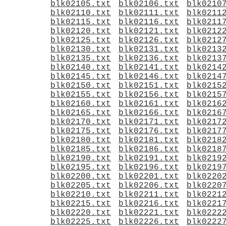
blk02105.txt
blk02106.txt
blk0210
blk02110.txt
blk02111.txt
blk0211
blk02115.txt
blk02116.txt
blk0211
blk02120.txt
blk02121.txt
blk0212
blk02125.txt
blk02126.txt
blk0212
blk02130.txt
blk02131.txt
blk0213
blk02135.txt
blk02136.txt
blk0213
blk02140.txt
blk02141.txt
blk0214
blk02145.txt
blk02146.txt
blk0214
blk02150.txt
blk02151.txt
blk0215
blk02155.txt
blk02156.txt
blk0215
blk02160.txt
blk02161.txt
blk0216
blk02165.txt
blk02166.txt
blk0216
blk02170.txt
blk02171.txt
blk0217
blk02175.txt
blk02176.txt
blk0217
blk02180.txt
blk02181.txt
blk0218
blk02185.txt
blk02186.txt
blk0218
blk02190.txt
blk02191.txt
blk0219
blk02195.txt
blk02196.txt
blk0219
blk02200.txt
blk02201.txt
blk0220
blk02205.txt
blk02206.txt
blk0220
blk02210.txt
blk02211.txt
blk0221
blk02215.txt
blk02216.txt
blk0221
blk02220.txt
blk02221.txt
blk0222
blk02225.txt
blk02226.txt
blk0222