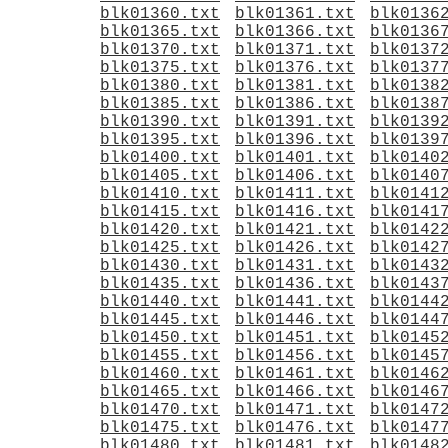
blk01360.txt
blk01361.txt
blk0136
blk01365.txt
blk01366.txt
blk0136
blk01370.txt
blk01371.txt
blk0137
blk01375.txt
blk01376.txt
blk0137
blk01380.txt
blk01381.txt
blk0138
blk01385.txt
blk01386.txt
blk0138
blk01390.txt
blk01391.txt
blk0139
blk01395.txt
blk01396.txt
blk0139
blk01400.txt
blk01401.txt
blk0140
blk01405.txt
blk01406.txt
blk0140
blk01410.txt
blk01411.txt
blk0141
blk01415.txt
blk01416.txt
blk0141
blk01420.txt
blk01421.txt
blk0142
blk01425.txt
blk01426.txt
blk0142
blk01430.txt
blk01431.txt
blk0143
blk01435.txt
blk01436.txt
blk0143
blk01440.txt
blk01441.txt
blk0144
blk01445.txt
blk01446.txt
blk0144
blk01450.txt
blk01451.txt
blk0145
blk01455.txt
blk01456.txt
blk0145
blk01460.txt
blk01461.txt
blk0146
blk01465.txt
blk01466.txt
blk0146
blk01470.txt
blk01471.txt
blk0147
blk01475.txt
blk01476.txt
blk0147
blk01480.txt
blk01481.txt
blk0148