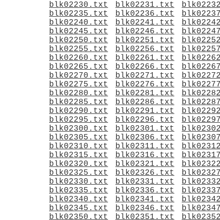
blk02230.txt
blk02231.txt
blk0223
blk02235.txt
blk02236.txt
blk0223
blk02240.txt
blk02241.txt
blk0224
blk02245.txt
blk02246.txt
blk0224
blk02250.txt
blk02251.txt
blk0225
blk02255.txt
blk02256.txt
blk0225
blk02260.txt
blk02261.txt
blk0226
blk02265.txt
blk02266.txt
blk0226
blk02270.txt
blk02271.txt
blk0227
blk02275.txt
blk02276.txt
blk0227
blk02280.txt
blk02281.txt
blk0228
blk02285.txt
blk02286.txt
blk0228
blk02290.txt
blk02291.txt
blk0229
blk02295.txt
blk02296.txt
blk0229
blk02300.txt
blk02301.txt
blk0230
blk02305.txt
blk02306.txt
blk0230
blk02310.txt
blk02311.txt
blk0231
blk02315.txt
blk02316.txt
blk0231
blk02320.txt
blk02321.txt
blk0232
blk02325.txt
blk02326.txt
blk0232
blk02330.txt
blk02331.txt
blk0233
blk02335.txt
blk02336.txt
blk0233
blk02340.txt
blk02341.txt
blk0234
blk02345.txt
blk02346.txt
blk0234
blk02350.txt
blk02351.txt
blk0235