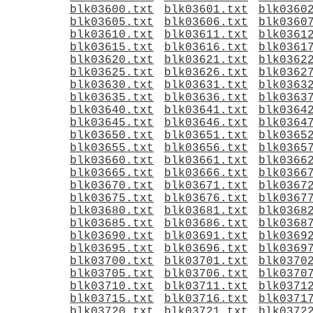
blk03600.txt
blk03601.txt
blk0360
blk03605.txt
blk03606.txt
blk0360
blk03610.txt
blk03611.txt
blk0361
blk03615.txt
blk03616.txt
blk0361
blk03620.txt
blk03621.txt
blk0362
blk03625.txt
blk03626.txt
blk0362
blk03630.txt
blk03631.txt
blk0363
blk03635.txt
blk03636.txt
blk0363
blk03640.txt
blk03641.txt
blk0364
blk03645.txt
blk03646.txt
blk0364
blk03650.txt
blk03651.txt
blk0365
blk03655.txt
blk03656.txt
blk0365
blk03660.txt
blk03661.txt
blk0366
blk03665.txt
blk03666.txt
blk0366
blk03670.txt
blk03671.txt
blk0367
blk03675.txt
blk03676.txt
blk0367
blk03680.txt
blk03681.txt
blk0368
blk03685.txt
blk03686.txt
blk0368
blk03690.txt
blk03691.txt
blk0369
blk03695.txt
blk03696.txt
blk0369
blk03700.txt
blk03701.txt
blk0370
blk03705.txt
blk03706.txt
blk0370
blk03710.txt
blk03711.txt
blk0371
blk03715.txt
blk03716.txt
blk0371
blk03720.txt
blk03721.txt
blk0372