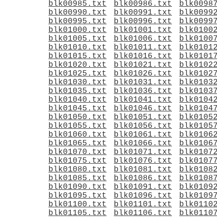
blk00985.txt
blk00986.txt
blk0098
blk00990.txt
blk00991.txt
blk0099
blk00995.txt
blk00996.txt
blk0099
blk01000.txt
blk01001.txt
blk0100
blk01005.txt
blk01006.txt
blk0100
blk01010.txt
blk01011.txt
blk0101
blk01015.txt
blk01016.txt
blk0101
blk01020.txt
blk01021.txt
blk0102
blk01025.txt
blk01026.txt
blk0102
blk01030.txt
blk01031.txt
blk0103
blk01035.txt
blk01036.txt
blk0103
blk01040.txt
blk01041.txt
blk0104
blk01045.txt
blk01046.txt
blk0104
blk01050.txt
blk01051.txt
blk0105
blk01055.txt
blk01056.txt
blk0105
blk01060.txt
blk01061.txt
blk0106
blk01065.txt
blk01066.txt
blk0106
blk01070.txt
blk01071.txt
blk0107
blk01075.txt
blk01076.txt
blk0107
blk01080.txt
blk01081.txt
blk0108
blk01085.txt
blk01086.txt
blk0108
blk01090.txt
blk01091.txt
blk0109
blk01095.txt
blk01096.txt
blk0109
blk01100.txt
blk01101.txt
blk0110
blk01105.txt
blk01106.txt
blk0110