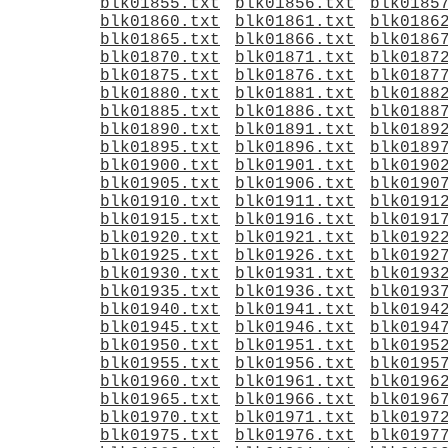
blk01855.txt
blk01856.txt
blk0185
blk01860.txt
blk01861.txt
blk0186
blk01865.txt
blk01866.txt
blk0186
blk01870.txt
blk01871.txt
blk0187
blk01875.txt
blk01876.txt
blk0187
blk01880.txt
blk01881.txt
blk0188
blk01885.txt
blk01886.txt
blk0188
blk01890.txt
blk01891.txt
blk0189
blk01895.txt
blk01896.txt
blk0189
blk01900.txt
blk01901.txt
blk0190
blk01905.txt
blk01906.txt
blk0190
blk01910.txt
blk01911.txt
blk0191
blk01915.txt
blk01916.txt
blk0191
blk01920.txt
blk01921.txt
blk0192
blk01925.txt
blk01926.txt
blk0192
blk01930.txt
blk01931.txt
blk0193
blk01935.txt
blk01936.txt
blk0193
blk01940.txt
blk01941.txt
blk0194
blk01945.txt
blk01946.txt
blk0194
blk01950.txt
blk01951.txt
blk0195
blk01955.txt
blk01956.txt
blk0195
blk01960.txt
blk01961.txt
blk0196
blk01965.txt
blk01966.txt
blk0196
blk01970.txt
blk01971.txt
blk0197
blk01975.txt
blk01976.txt
blk0197