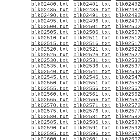
blk02480.txt
blk02481.txt
blk0248
blk02485.txt
blk02486.txt
blk0248
blk02490.txt
blk02491.txt
blk0249
blk02495.txt
blk02496.txt
blk0249
blk02500.txt
blk02501.txt
blk0250
blk02505.txt
blk02506.txt
blk0250
blk02510.txt
blk02511.txt
blk0251
blk02515.txt
blk02516.txt
blk0251
blk02520.txt
blk02521.txt
blk0252
blk02525.txt
blk02526.txt
blk0252
blk02530.txt
blk02531.txt
blk0253
blk02535.txt
blk02536.txt
blk0253
blk02540.txt
blk02541.txt
blk0254
blk02545.txt
blk02546.txt
blk0254
blk02550.txt
blk02551.txt
blk0255
blk02555.txt
blk02556.txt
blk0255
blk02560.txt
blk02561.txt
blk0256
blk02565.txt
blk02566.txt
blk0256
blk02570.txt
blk02571.txt
blk0257
blk02575.txt
blk02576.txt
blk0257
blk02580.txt
blk02581.txt
blk0258
blk02585.txt
blk02586.txt
blk0258
blk02590.txt
blk02591.txt
blk0259
blk02595.txt
blk02596.txt
blk0259
blk02600.txt
blk02601.txt
blk0260