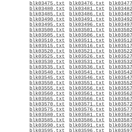
blk03475.txt
blk03476.txt
blk0347
blk03480.txt
blk03481.txt
blk0348
blk03485.txt
blk03486.txt
blk0348
blk03490.txt
blk03491.txt
blk0349
blk03495.txt
blk03496.txt
blk0349
blk03500.txt
blk03501.txt
blk0350
blk03505.txt
blk03506.txt
blk0350
blk03510.txt
blk03511.txt
blk0351
blk03515.txt
blk03516.txt
blk0351
blk03520.txt
blk03521.txt
blk0352
blk03525.txt
blk03526.txt
blk0352
blk03530.txt
blk03531.txt
blk0353
blk03535.txt
blk03536.txt
blk0353
blk03540.txt
blk03541.txt
blk0354
blk03545.txt
blk03546.txt
blk0354
blk03550.txt
blk03551.txt
blk0355
blk03555.txt
blk03556.txt
blk0355
blk03560.txt
blk03561.txt
blk0356
blk03565.txt
blk03566.txt
blk0356
blk03570.txt
blk03571.txt
blk0357
blk03575.txt
blk03576.txt
blk0357
blk03580.txt
blk03581.txt
blk0358
blk03585.txt
blk03586.txt
blk0358
blk03590.txt
blk03591.txt
blk0359
blk03595.txt
blk03596.txt
blk0359