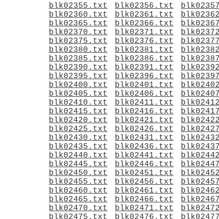
blk02355.txt
blk02356.txt
blk0235
blk02360.txt
blk02361.txt
blk0236
blk02365.txt
blk02366.txt
blk0236
blk02370.txt
blk02371.txt
blk0237
blk02375.txt
blk02376.txt
blk0237
blk02380.txt
blk02381.txt
blk0238
blk02385.txt
blk02386.txt
blk0238
blk02390.txt
blk02391.txt
blk0239
blk02395.txt
blk02396.txt
blk0239
blk02400.txt
blk02401.txt
blk0240
blk02405.txt
blk02406.txt
blk0240
blk02410.txt
blk02411.txt
blk0241
blk02415.txt
blk02416.txt
blk0241
blk02420.txt
blk02421.txt
blk0242
blk02425.txt
blk02426.txt
blk0242
blk02430.txt
blk02431.txt
blk0243
blk02435.txt
blk02436.txt
blk0243
blk02440.txt
blk02441.txt
blk0244
blk02445.txt
blk02446.txt
blk0244
blk02450.txt
blk02451.txt
blk0245
blk02455.txt
blk02456.txt
blk0245
blk02460.txt
blk02461.txt
blk0246
blk02465.txt
blk02466.txt
blk0246
blk02470.txt
blk02471.txt
blk0247
blk02475.txt
blk02476.txt
blk0247