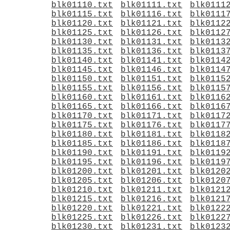
blk01110.txt
blk01111.txt
blk0111
blk01115.txt
blk01116.txt
blk0111
blk01120.txt
blk01121.txt
blk0112
blk01125.txt
blk01126.txt
blk0112
blk01130.txt
blk01131.txt
blk0113
blk01135.txt
blk01136.txt
blk0113
blk01140.txt
blk01141.txt
blk0114
blk01145.txt
blk01146.txt
blk0114
blk01150.txt
blk01151.txt
blk0115
blk01155.txt
blk01156.txt
blk0115
blk01160.txt
blk01161.txt
blk0116
blk01165.txt
blk01166.txt
blk0116
blk01170.txt
blk01171.txt
blk0117
blk01175.txt
blk01176.txt
blk0117
blk01180.txt
blk01181.txt
blk0118
blk01185.txt
blk01186.txt
blk0118
blk01190.txt
blk01191.txt
blk0119
blk01195.txt
blk01196.txt
blk0119
blk01200.txt
blk01201.txt
blk0120
blk01205.txt
blk01206.txt
blk0120
blk01210.txt
blk01211.txt
blk0121
blk01215.txt
blk01216.txt
blk0121
blk01220.txt
blk01221.txt
blk0122
blk01225.txt
blk01226.txt
blk0122
blk01230.txt
blk01231.txt
blk0123