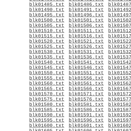
blk01485.txt
blk01486.txt
blk0148
blk01490.txt
blk01491.txt
blk0149
blk01495.txt
blk01496.txt
blk0149
blk01500.txt
blk01501.txt
blk0150
blk01505.txt
blk01506.txt
blk0150
blk01510.txt
blk01511.txt
blk0151
blk01515.txt
blk01516.txt
blk0151
blk01520.txt
blk01521.txt
blk0152
blk01525.txt
blk01526.txt
blk0152
blk01530.txt
blk01531.txt
blk0153
blk01535.txt
blk01536.txt
blk0153
blk01540.txt
blk01541.txt
blk0154
blk01545.txt
blk01546.txt
blk0154
blk01550.txt
blk01551.txt
blk0155
blk01555.txt
blk01556.txt
blk0155
blk01560.txt
blk01561.txt
blk0156
blk01565.txt
blk01566.txt
blk0156
blk01570.txt
blk01571.txt
blk0157
blk01575.txt
blk01576.txt
blk0157
blk01580.txt
blk01581.txt
blk0158
blk01585.txt
blk01586.txt
blk0158
blk01590.txt
blk01591.txt
blk0159
blk01595.txt
blk01596.txt
blk0159
blk01600.txt
blk01601.txt
blk0160