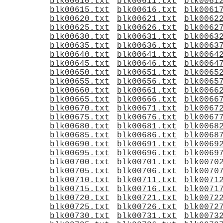
blk00610.txt
blk00611.txt
blk0061
blk00615.txt
blk00616.txt
blk0061
blk00620.txt
blk00621.txt
blk0062
blk00625.txt
blk00626.txt
blk0062
blk00630.txt
blk00631.txt
blk0063
blk00635.txt
blk00636.txt
blk0063
blk00640.txt
blk00641.txt
blk0064
blk00645.txt
blk00646.txt
blk0064
blk00650.txt
blk00651.txt
blk0065
blk00655.txt
blk00656.txt
blk0065
blk00660.txt
blk00661.txt
blk0066
blk00665.txt
blk00666.txt
blk0066
blk00670.txt
blk00671.txt
blk0067
blk00675.txt
blk00676.txt
blk0067
blk00680.txt
blk00681.txt
blk0068
blk00685.txt
blk00686.txt
blk0068
blk00690.txt
blk00691.txt
blk0069
blk00695.txt
blk00696.txt
blk0069
blk00700.txt
blk00701.txt
blk0070
blk00705.txt
blk00706.txt
blk0070
blk00710.txt
blk00711.txt
blk0071
blk00715.txt
blk00716.txt
blk0071
blk00720.txt
blk00721.txt
blk0072
blk00725.txt
blk00726.txt
blk0072
blk00730.txt
blk00731.txt
blk0073