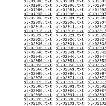
blk01980.txt
blk01981.txt
blk0198
blk01985.txt
blk01986.txt
blk0198
blk01990.txt
blk01991.txt
blk0199
blk01995.txt
blk01996.txt
blk0199
blk02000.txt
blk02001.txt
blk0200
blk02005.txt
blk02006.txt
blk0200
blk02010.txt
blk02011.txt
blk0201
blk02015.txt
blk02016.txt
blk0201
blk02020.txt
blk02021.txt
blk0202
blk02025.txt
blk02026.txt
blk0202
blk02030.txt
blk02031.txt
blk0203
blk02035.txt
blk02036.txt
blk0203
blk02040.txt
blk02041.txt
blk0204
blk02045.txt
blk02046.txt
blk0204
blk02050.txt
blk02051.txt
blk0205
blk02055.txt
blk02056.txt
blk0205
blk02060.txt
blk02061.txt
blk0206
blk02065.txt
blk02066.txt
blk0206
blk02070.txt
blk02071.txt
blk0207
blk02075.txt
blk02076.txt
blk0207
blk02080.txt
blk02081.txt
blk0208
blk02085.txt
blk02086.txt
blk0208
blk02090.txt
blk02091.txt
blk0209
blk02095.txt
blk02096.txt
blk0209
blk02100.txt
blk02101.txt
blk0210