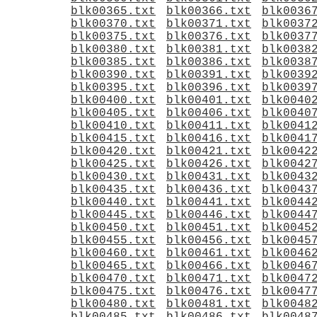
blk00365.txt
blk00366.txt
blk0036
blk00370.txt
blk00371.txt
blk0037
blk00375.txt
blk00376.txt
blk0037
blk00380.txt
blk00381.txt
blk0038
blk00385.txt
blk00386.txt
blk0038
blk00390.txt
blk00391.txt
blk0039
blk00395.txt
blk00396.txt
blk0039
blk00400.txt
blk00401.txt
blk0040
blk00405.txt
blk00406.txt
blk0040
blk00410.txt
blk00411.txt
blk0041
blk00415.txt
blk00416.txt
blk0041
blk00420.txt
blk00421.txt
blk0042
blk00425.txt
blk00426.txt
blk0042
blk00430.txt
blk00431.txt
blk0043
blk00435.txt
blk00436.txt
blk0043
blk00440.txt
blk00441.txt
blk0044
blk00445.txt
blk00446.txt
blk0044
blk00450.txt
blk00451.txt
blk0045
blk00455.txt
blk00456.txt
blk0045
blk00460.txt
blk00461.txt
blk0046
blk00465.txt
blk00466.txt
blk0046
blk00470.txt
blk00471.txt
blk0047
blk00475.txt
blk00476.txt
blk0047
blk00480.txt
blk00481.txt
blk0048