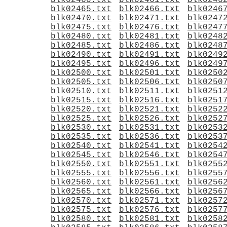
blk02460.txt
blk02461.txt
blk0246
blk02465.txt
blk02466.txt
blk0246
blk02470.txt
blk02471.txt
blk0247
blk02475.txt
blk02476.txt
blk0247
blk02480.txt
blk02481.txt
blk0248
blk02485.txt
blk02486.txt
blk0248
blk02490.txt
blk02491.txt
blk0249
blk02495.txt
blk02496.txt
blk0249
blk02500.txt
blk02501.txt
blk0250
blk02505.txt
blk02506.txt
blk0250
blk02510.txt
blk02511.txt
blk0251
blk02515.txt
blk02516.txt
blk0251
blk02520.txt
blk02521.txt
blk0252
blk02525.txt
blk02526.txt
blk0252
blk02530.txt
blk02531.txt
blk0253
blk02535.txt
blk02536.txt
blk0253
blk02540.txt
blk02541.txt
blk0254
blk02545.txt
blk02546.txt
blk0254
blk02550.txt
blk02551.txt
blk0255
blk02555.txt
blk02556.txt
blk0255
blk02560.txt
blk02561.txt
blk0256
blk02565.txt
blk02566.txt
blk0256
blk02570.txt
blk02571.txt
blk0257
blk02575.txt
blk02576.txt
blk0257
blk02580.txt
blk02581.txt
blk0258