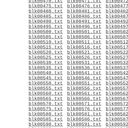
blk00470.txt
blk00471.txt
blk0047
blk00475.txt
blk00476.txt
blk0047
blk00480.txt
blk00481.txt
blk0048
blk00485.txt
blk00486.txt
blk0048
blk00490.txt
blk00491.txt
blk0049
blk00495.txt
blk00496.txt
blk0049
blk00500.txt
blk00501.txt
blk0050
blk00505.txt
blk00506.txt
blk0050
blk00510.txt
blk00511.txt
blk0051
blk00515.txt
blk00516.txt
blk0051
blk00520.txt
blk00521.txt
blk0052
blk00525.txt
blk00526.txt
blk0052
blk00530.txt
blk00531.txt
blk0053
blk00535.txt
blk00536.txt
blk0053
blk00540.txt
blk00541.txt
blk0054
blk00545.txt
blk00546.txt
blk0054
blk00550.txt
blk00551.txt
blk0055
blk00555.txt
blk00556.txt
blk0055
blk00560.txt
blk00561.txt
blk0056
blk00565.txt
blk00566.txt
blk0056
blk00570.txt
blk00571.txt
blk0057
blk00575.txt
blk00576.txt
blk0057
blk00580.txt
blk00581.txt
blk0058
blk00585.txt
blk00586.txt
blk0058
blk00590.txt
blk00591.txt
blk0059