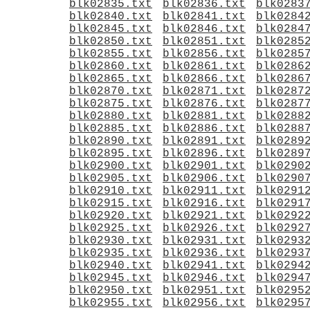
blk02835.txt
blk02836.txt
blk0283
blk02840.txt
blk02841.txt
blk0284
blk02845.txt
blk02846.txt
blk0284
blk02850.txt
blk02851.txt
blk0285
blk02855.txt
blk02856.txt
blk0285
blk02860.txt
blk02861.txt
blk0286
blk02865.txt
blk02866.txt
blk0286
blk02870.txt
blk02871.txt
blk0287
blk02875.txt
blk02876.txt
blk0287
blk02880.txt
blk02881.txt
blk0288
blk02885.txt
blk02886.txt
blk0288
blk02890.txt
blk02891.txt
blk0289
blk02895.txt
blk02896.txt
blk0289
blk02900.txt
blk02901.txt
blk0290
blk02905.txt
blk02906.txt
blk0290
blk02910.txt
blk02911.txt
blk0291
blk02915.txt
blk02916.txt
blk0291
blk02920.txt
blk02921.txt
blk0292
blk02925.txt
blk02926.txt
blk0292
blk02930.txt
blk02931.txt
blk0293
blk02935.txt
blk02936.txt
blk0293
blk02940.txt
blk02941.txt
blk0294
blk02945.txt
blk02946.txt
blk0294
blk02950.txt
blk02951.txt
blk0295
blk02955.txt
blk02956.txt
blk0295