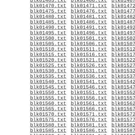
blk01465.txt
blk01466.txt
blk0146
blk01470.txt
blk01471.txt
blk0147
blk01475.txt
blk01476.txt
blk0147
blk01480.txt
blk01481.txt
blk0148
blk01485.txt
blk01486.txt
blk0148
blk01490.txt
blk01491.txt
blk0149
blk01495.txt
blk01496.txt
blk0149
blk01500.txt
blk01501.txt
blk0150
blk01505.txt
blk01506.txt
blk0150
blk01510.txt
blk01511.txt
blk0151
blk01515.txt
blk01516.txt
blk0151
blk01520.txt
blk01521.txt
blk0152
blk01525.txt
blk01526.txt
blk0152
blk01530.txt
blk01531.txt
blk0153
blk01535.txt
blk01536.txt
blk0153
blk01540.txt
blk01541.txt
blk0154
blk01545.txt
blk01546.txt
blk0154
blk01550.txt
blk01551.txt
blk0155
blk01555.txt
blk01556.txt
blk0155
blk01560.txt
blk01561.txt
blk0156
blk01565.txt
blk01566.txt
blk0156
blk01570.txt
blk01571.txt
blk0157
blk01575.txt
blk01576.txt
blk0157
blk01580.txt
blk01581.txt
blk0158
blk01585.txt
blk01586.txt
blk0158