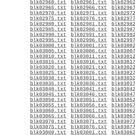
blk02960.txt
blk02961.txt
blk0296
blk02965.txt
blk02966.txt
blk0296
blk02970.txt
blk02971.txt
blk0297
blk02975.txt
blk02976.txt
blk0297
blk02980.txt
blk02981.txt
blk0298
blk02985.txt
blk02986.txt
blk0298
blk02990.txt
blk02991.txt
blk0299
blk02995.txt
blk02996.txt
blk0299
blk03000.txt
blk03001.txt
blk0300
blk03005.txt
blk03006.txt
blk0300
blk03010.txt
blk03011.txt
blk0301
blk03015.txt
blk03016.txt
blk0301
blk03020.txt
blk03021.txt
blk0302
blk03025.txt
blk03026.txt
blk0302
blk03030.txt
blk03031.txt
blk0303
blk03035.txt
blk03036.txt
blk0303
blk03040.txt
blk03041.txt
blk0304
blk03045.txt
blk03046.txt
blk0304
blk03050.txt
blk03051.txt
blk0305
blk03055.txt
blk03056.txt
blk0305
blk03060.txt
blk03061.txt
blk0306
blk03065.txt
blk03066.txt
blk0306
blk03070.txt
blk03071.txt
blk0307
blk03075.txt
blk03076.txt
blk0307
blk03080.txt
blk03081.txt
blk0308