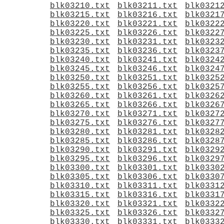
blk03210.txt
blk03211.txt
blk0321
blk03215.txt
blk03216.txt
blk0321
blk03220.txt
blk03221.txt
blk0322
blk03225.txt
blk03226.txt
blk0322
blk03230.txt
blk03231.txt
blk0323
blk03235.txt
blk03236.txt
blk0323
blk03240.txt
blk03241.txt
blk0324
blk03245.txt
blk03246.txt
blk0324
blk03250.txt
blk03251.txt
blk0325
blk03255.txt
blk03256.txt
blk0325
blk03260.txt
blk03261.txt
blk0326
blk03265.txt
blk03266.txt
blk0326
blk03270.txt
blk03271.txt
blk0327
blk03275.txt
blk03276.txt
blk0327
blk03280.txt
blk03281.txt
blk0328
blk03285.txt
blk03286.txt
blk0328
blk03290.txt
blk03291.txt
blk0329
blk03295.txt
blk03296.txt
blk0329
blk03300.txt
blk03301.txt
blk0330
blk03305.txt
blk03306.txt
blk0330
blk03310.txt
blk03311.txt
blk0331
blk03315.txt
blk03316.txt
blk0331
blk03320.txt
blk03321.txt
blk0332
blk03325.txt
blk03326.txt
blk0332
blk03330.txt
blk03331.txt
blk0333