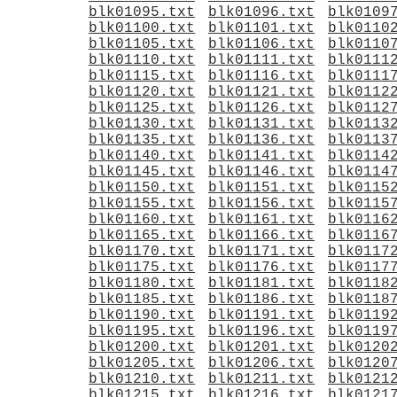
blk01095.txt
blk01096.txt
blk0109
blk01100.txt
blk01101.txt
blk0110
blk01105.txt
blk01106.txt
blk0110
blk01110.txt
blk01111.txt
blk0111
blk01115.txt
blk01116.txt
blk0111
blk01120.txt
blk01121.txt
blk0112
blk01125.txt
blk01126.txt
blk0112
blk01130.txt
blk01131.txt
blk0113
blk01135.txt
blk01136.txt
blk0113
blk01140.txt
blk01141.txt
blk0114
blk01145.txt
blk01146.txt
blk0114
blk01150.txt
blk01151.txt
blk0115
blk01155.txt
blk01156.txt
blk0115
blk01160.txt
blk01161.txt
blk0116
blk01165.txt
blk01166.txt
blk0116
blk01170.txt
blk01171.txt
blk0117
blk01175.txt
blk01176.txt
blk0117
blk01180.txt
blk01181.txt
blk0118
blk01185.txt
blk01186.txt
blk0118
blk01190.txt
blk01191.txt
blk0119
blk01195.txt
blk01196.txt
blk0119
blk01200.txt
blk01201.txt
blk0120
blk01205.txt
blk01206.txt
blk0120
blk01210.txt
blk01211.txt
blk0121
blk01215.txt
blk01216.txt
blk0121