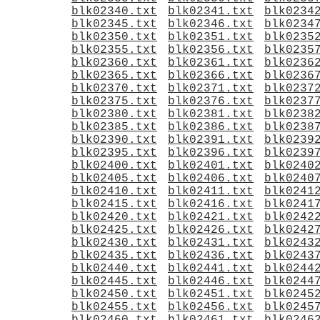
blk02340.txt
blk02341.txt
blk0234
blk02345.txt
blk02346.txt
blk0234
blk02350.txt
blk02351.txt
blk0235
blk02355.txt
blk02356.txt
blk0235
blk02360.txt
blk02361.txt
blk0236
blk02365.txt
blk02366.txt
blk0236
blk02370.txt
blk02371.txt
blk0237
blk02375.txt
blk02376.txt
blk0237
blk02380.txt
blk02381.txt
blk0238
blk02385.txt
blk02386.txt
blk0238
blk02390.txt
blk02391.txt
blk0239
blk02395.txt
blk02396.txt
blk0239
blk02400.txt
blk02401.txt
blk0240
blk02405.txt
blk02406.txt
blk0240
blk02410.txt
blk02411.txt
blk0241
blk02415.txt
blk02416.txt
blk0241
blk02420.txt
blk02421.txt
blk0242
blk02425.txt
blk02426.txt
blk0242
blk02430.txt
blk02431.txt
blk0243
blk02435.txt
blk02436.txt
blk0243
blk02440.txt
blk02441.txt
blk0244
blk02445.txt
blk02446.txt
blk0244
blk02450.txt
blk02451.txt
blk0245
blk02455.txt
blk02456.txt
blk0245