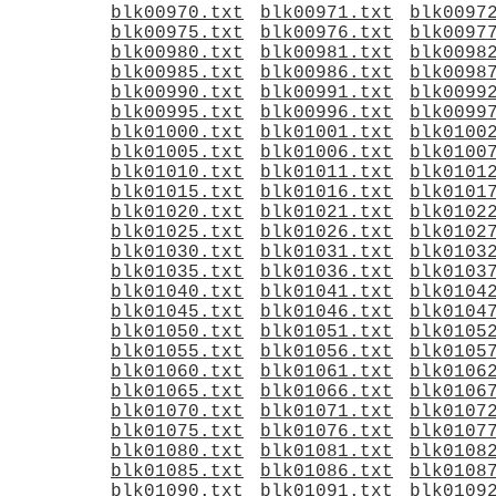
blk00970.txt
blk00971.txt
blk0097
blk00975.txt
blk00976.txt
blk0097
blk00980.txt
blk00981.txt
blk0098
blk00985.txt
blk00986.txt
blk0098
blk00990.txt
blk00991.txt
blk0099
blk00995.txt
blk00996.txt
blk0099
blk01000.txt
blk01001.txt
blk0100
blk01005.txt
blk01006.txt
blk0100
blk01010.txt
blk01011.txt
blk0101
blk01015.txt
blk01016.txt
blk0101
blk01020.txt
blk01021.txt
blk0102
blk01025.txt
blk01026.txt
blk0102
blk01030.txt
blk01031.txt
blk0103
blk01035.txt
blk01036.txt
blk0103
blk01040.txt
blk01041.txt
blk0104
blk01045.txt
blk01046.txt
blk0104
blk01050.txt
blk01051.txt
blk0105
blk01055.txt
blk01056.txt
blk0105
blk01060.txt
blk01061.txt
blk0106
blk01065.txt
blk01066.txt
blk0106
blk01070.txt
blk01071.txt
blk0107
blk01075.txt
blk01076.txt
blk0107
blk01080.txt
blk01081.txt
blk0108
blk01085.txt
blk01086.txt
blk0108
blk01090.txt
blk01091.txt
blk0109