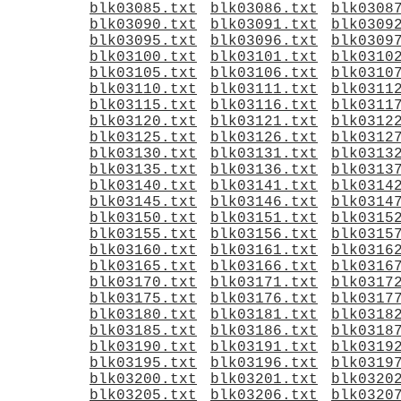
blk03085.txt
blk03086.txt
blk0308
blk03090.txt
blk03091.txt
blk0309
blk03095.txt
blk03096.txt
blk0309
blk03100.txt
blk03101.txt
blk0310
blk03105.txt
blk03106.txt
blk0310
blk03110.txt
blk03111.txt
blk0311
blk03115.txt
blk03116.txt
blk0311
blk03120.txt
blk03121.txt
blk0312
blk03125.txt
blk03126.txt
blk0312
blk03130.txt
blk03131.txt
blk0313
blk03135.txt
blk03136.txt
blk0313
blk03140.txt
blk03141.txt
blk0314
blk03145.txt
blk03146.txt
blk0314
blk03150.txt
blk03151.txt
blk0315
blk03155.txt
blk03156.txt
blk0315
blk03160.txt
blk03161.txt
blk0316
blk03165.txt
blk03166.txt
blk0316
blk03170.txt
blk03171.txt
blk0317
blk03175.txt
blk03176.txt
blk0317
blk03180.txt
blk03181.txt
blk0318
blk03185.txt
blk03186.txt
blk0318
blk03190.txt
blk03191.txt
blk0319
blk03195.txt
blk03196.txt
blk0319
blk03200.txt
blk03201.txt
blk0320
blk03205.txt
blk03206.txt
blk0320