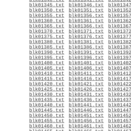
blk01340.txt
blk01341.txt
blk0134
blk01345.txt
blk01346.txt
blk0134
blk01350.txt
blk01351.txt
blk0135
blk01355.txt
blk01356.txt
blk0135
blk01360.txt
blk01361.txt
blk0136
blk01365.txt
blk01366.txt
blk0136
blk01370.txt
blk01371.txt
blk0137
blk01375.txt
blk01376.txt
blk0137
blk01380.txt
blk01381.txt
blk0138
blk01385.txt
blk01386.txt
blk0138
blk01390.txt
blk01391.txt
blk0139
blk01395.txt
blk01396.txt
blk0139
blk01400.txt
blk01401.txt
blk0140
blk01405.txt
blk01406.txt
blk0140
blk01410.txt
blk01411.txt
blk0141
blk01415.txt
blk01416.txt
blk0141
blk01420.txt
blk01421.txt
blk0142
blk01425.txt
blk01426.txt
blk0142
blk01430.txt
blk01431.txt
blk0143
blk01435.txt
blk01436.txt
blk0143
blk01440.txt
blk01441.txt
blk0144
blk01445.txt
blk01446.txt
blk0144
blk01450.txt
blk01451.txt
blk0145
blk01455.txt
blk01456.txt
blk0145
blk01460.txt
blk01461.txt
blk0146