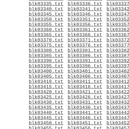
blk03335.txt
blk03336.txt
blk0333
blk03340.txt
blk03341.txt
blk0334
blk03345.txt
blk03346.txt
blk0334
blk03350.txt
blk03351.txt
blk0335
blk03355.txt
blk03356.txt
blk0335
blk03360.txt
blk03361.txt
blk0336
blk03365.txt
blk03366.txt
blk0336
blk03370.txt
blk03371.txt
blk0337
blk03375.txt
blk03376.txt
blk0337
blk03380.txt
blk03381.txt
blk0338
blk03385.txt
blk03386.txt
blk0338
blk03390.txt
blk03391.txt
blk0339
blk03395.txt
blk03396.txt
blk0339
blk03400.txt
blk03401.txt
blk0340
blk03405.txt
blk03406.txt
blk0340
blk03410.txt
blk03411.txt
blk0341
blk03415.txt
blk03416.txt
blk0341
blk03420.txt
blk03421.txt
blk0342
blk03425.txt
blk03426.txt
blk0342
blk03430.txt
blk03431.txt
blk0343
blk03435.txt
blk03436.txt
blk0343
blk03440.txt
blk03441.txt
blk0344
blk03445.txt
blk03446.txt
blk0344
blk03450.txt
blk03451.txt
blk0345
blk03455.txt
blk03456.txt
blk0345