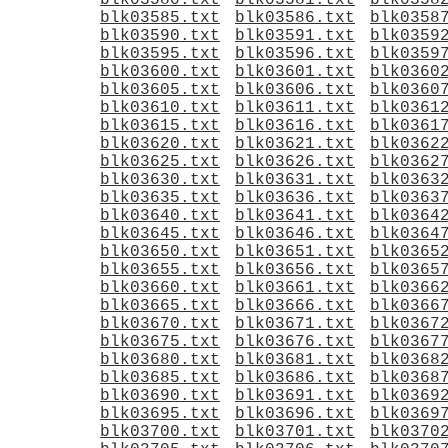
blk03580.txt
blk03581.txt
blk0358
blk03585.txt
blk03586.txt
blk0358
blk03590.txt
blk03591.txt
blk0359
blk03595.txt
blk03596.txt
blk0359
blk03600.txt
blk03601.txt
blk0360
blk03605.txt
blk03606.txt
blk0360
blk03610.txt
blk03611.txt
blk0361
blk03615.txt
blk03616.txt
blk0361
blk03620.txt
blk03621.txt
blk0362
blk03625.txt
blk03626.txt
blk0362
blk03630.txt
blk03631.txt
blk0363
blk03635.txt
blk03636.txt
blk0363
blk03640.txt
blk03641.txt
blk0364
blk03645.txt
blk03646.txt
blk0364
blk03650.txt
blk03651.txt
blk0365
blk03655.txt
blk03656.txt
blk0365
blk03660.txt
blk03661.txt
blk0366
blk03665.txt
blk03666.txt
blk0366
blk03670.txt
blk03671.txt
blk0367
blk03675.txt
blk03676.txt
blk0367
blk03680.txt
blk03681.txt
blk0368
blk03685.txt
blk03686.txt
blk0368
blk03690.txt
blk03691.txt
blk0369
blk03695.txt
blk03696.txt
blk0369
blk03700.txt
blk03701.txt
blk0370