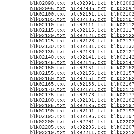
blk02090.txt
blk02091.txt
blk0209
blk02095.txt
blk02096.txt
blk0209
blk02100.txt
blk02101.txt
blk0210
blk02105.txt
blk02106.txt
blk0210
blk02110.txt
blk02111.txt
blk0211
blk02115.txt
blk02116.txt
blk0211
blk02120.txt
blk02121.txt
blk0212
blk02125.txt
blk02126.txt
blk0212
blk02130.txt
blk02131.txt
blk0213
blk02135.txt
blk02136.txt
blk0213
blk02140.txt
blk02141.txt
blk0214
blk02145.txt
blk02146.txt
blk0214
blk02150.txt
blk02151.txt
blk0215
blk02155.txt
blk02156.txt
blk0215
blk02160.txt
blk02161.txt
blk0216
blk02165.txt
blk02166.txt
blk0216
blk02170.txt
blk02171.txt
blk0217
blk02175.txt
blk02176.txt
blk0217
blk02180.txt
blk02181.txt
blk0218
blk02185.txt
blk02186.txt
blk0218
blk02190.txt
blk02191.txt
blk0219
blk02195.txt
blk02196.txt
blk0219
blk02200.txt
blk02201.txt
blk0220
blk02205.txt
blk02206.txt
blk0220
blk02210.txt
blk02211.txt
blk0221