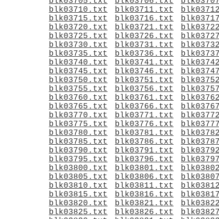
blk03705.txt
blk03706.txt
blk0370
blk03710.txt
blk03711.txt
blk0371
blk03715.txt
blk03716.txt
blk0371
blk03720.txt
blk03721.txt
blk0372
blk03725.txt
blk03726.txt
blk0372
blk03730.txt
blk03731.txt
blk0373
blk03735.txt
blk03736.txt
blk0373
blk03740.txt
blk03741.txt
blk0374
blk03745.txt
blk03746.txt
blk0374
blk03750.txt
blk03751.txt
blk0375
blk03755.txt
blk03756.txt
blk0375
blk03760.txt
blk03761.txt
blk0376
blk03765.txt
blk03766.txt
blk0376
blk03770.txt
blk03771.txt
blk0377
blk03775.txt
blk03776.txt
blk0377
blk03780.txt
blk03781.txt
blk0378
blk03785.txt
blk03786.txt
blk0378
blk03790.txt
blk03791.txt
blk0379
blk03795.txt
blk03796.txt
blk0379
blk03800.txt
blk03801.txt
blk0380
blk03805.txt
blk03806.txt
blk0380
blk03810.txt
blk03811.txt
blk0381
blk03815.txt
blk03816.txt
blk0381
blk03820.txt
blk03821.txt
blk0382
blk03825.txt
blk03826.txt
blk0382