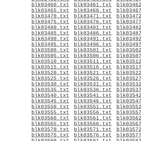
blk03460.txt
blk03461.txt
blk0346
blk03465.txt
blk03466.txt
blk0346
blk03470.txt
blk03471.txt
blk0347
blk03475.txt
blk03476.txt
blk0347
blk03480.txt
blk03481.txt
blk0348
blk03485.txt
blk03486.txt
blk0348
blk03490.txt
blk03491.txt
blk0349
blk03495.txt
blk03496.txt
blk0349
blk03500.txt
blk03501.txt
blk0350
blk03505.txt
blk03506.txt
blk0350
blk03510.txt
blk03511.txt
blk0351
blk03515.txt
blk03516.txt
blk0351
blk03520.txt
blk03521.txt
blk0352
blk03525.txt
blk03526.txt
blk0352
blk03530.txt
blk03531.txt
blk0353
blk03535.txt
blk03536.txt
blk0353
blk03540.txt
blk03541.txt
blk0354
blk03545.txt
blk03546.txt
blk0354
blk03550.txt
blk03551.txt
blk0355
blk03555.txt
blk03556.txt
blk0355
blk03560.txt
blk03561.txt
blk0356
blk03565.txt
blk03566.txt
blk0356
blk03570.txt
blk03571.txt
blk0357
blk03575.txt
blk03576.txt
blk0357