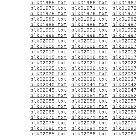
blk01965.txt
blk01966.txt
blk0196
blk01970.txt
blk01971.txt
blk0197
blk01975.txt
blk01976.txt
blk0197
blk01980.txt
blk01981.txt
blk0198
blk01985.txt
blk01986.txt
blk0198
blk01990.txt
blk01991.txt
blk0199
blk01995.txt
blk01996.txt
blk0199
blk02000.txt
blk02001.txt
blk0200
blk02005.txt
blk02006.txt
blk0200
blk02010.txt
blk02011.txt
blk0201
blk02015.txt
blk02016.txt
blk0201
blk02020.txt
blk02021.txt
blk0202
blk02025.txt
blk02026.txt
blk0202
blk02030.txt
blk02031.txt
blk0203
blk02035.txt
blk02036.txt
blk0203
blk02040.txt
blk02041.txt
blk0204
blk02045.txt
blk02046.txt
blk0204
blk02050.txt
blk02051.txt
blk0205
blk02055.txt
blk02056.txt
blk0205
blk02060.txt
blk02061.txt
blk0206
blk02065.txt
blk02066.txt
blk0206
blk02070.txt
blk02071.txt
blk0207
blk02075.txt
blk02076.txt
blk0207
blk02080.txt
blk02081.txt
blk0208
blk02085.txt
blk02086.txt
blk0208