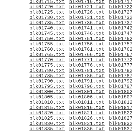
blk01715.txt
blk01716.txt
blk0171
blk01720.txt
blk01721.txt
blk0172
blk01725.txt
blk01726.txt
blk0172
blk01730.txt
blk01731.txt
blk0173
blk01735.txt
blk01736.txt
blk0173
blk01740.txt
blk01741.txt
blk0174
blk01745.txt
blk01746.txt
blk0174
blk01750.txt
blk01751.txt
blk0175
blk01755.txt
blk01756.txt
blk0175
blk01760.txt
blk01761.txt
blk0176
blk01765.txt
blk01766.txt
blk0176
blk01770.txt
blk01771.txt
blk0177
blk01775.txt
blk01776.txt
blk0177
blk01780.txt
blk01781.txt
blk0178
blk01785.txt
blk01786.txt
blk0178
blk01790.txt
blk01791.txt
blk0179
blk01795.txt
blk01796.txt
blk0179
blk01800.txt
blk01801.txt
blk0180
blk01805.txt
blk01806.txt
blk0180
blk01810.txt
blk01811.txt
blk0181
blk01815.txt
blk01816.txt
blk0181
blk01820.txt
blk01821.txt
blk0182
blk01825.txt
blk01826.txt
blk0182
blk01830.txt
blk01831.txt
blk0183
blk01835.txt
blk01836.txt
blk0183