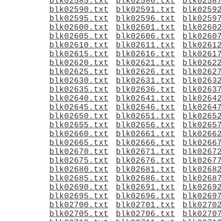
blk02585.txt
blk02586.txt
blk0258
blk02590.txt
blk02591.txt
blk0259
blk02595.txt
blk02596.txt
blk0259
blk02600.txt
blk02601.txt
blk0260
blk02605.txt
blk02606.txt
blk0260
blk02610.txt
blk02611.txt
blk0261
blk02615.txt
blk02616.txt
blk0261
blk02620.txt
blk02621.txt
blk0262
blk02625.txt
blk02626.txt
blk0262
blk02630.txt
blk02631.txt
blk0263
blk02635.txt
blk02636.txt
blk0263
blk02640.txt
blk02641.txt
blk0264
blk02645.txt
blk02646.txt
blk0264
blk02650.txt
blk02651.txt
blk0265
blk02655.txt
blk02656.txt
blk0265
blk02660.txt
blk02661.txt
blk0266
blk02665.txt
blk02666.txt
blk0266
blk02670.txt
blk02671.txt
blk0267
blk02675.txt
blk02676.txt
blk0267
blk02680.txt
blk02681.txt
blk0268
blk02685.txt
blk02686.txt
blk0268
blk02690.txt
blk02691.txt
blk0269
blk02695.txt
blk02696.txt
blk0269
blk02700.txt
blk02701.txt
blk0270
blk02705.txt
blk02706.txt
blk0270