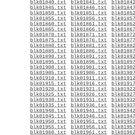
blk01840.txt
blk01841.txt
blk0184
blk01845.txt
blk01846.txt
blk0184
blk01850.txt
blk01851.txt
blk0185
blk01855.txt
blk01856.txt
blk0185
blk01860.txt
blk01861.txt
blk0186
blk01865.txt
blk01866.txt
blk0186
blk01870.txt
blk01871.txt
blk0187
blk01875.txt
blk01876.txt
blk0187
blk01880.txt
blk01881.txt
blk0188
blk01885.txt
blk01886.txt
blk0188
blk01890.txt
blk01891.txt
blk0189
blk01895.txt
blk01896.txt
blk0189
blk01900.txt
blk01901.txt
blk0190
blk01905.txt
blk01906.txt
blk0190
blk01910.txt
blk01911.txt
blk0191
blk01915.txt
blk01916.txt
blk0191
blk01920.txt
blk01921.txt
blk0192
blk01925.txt
blk01926.txt
blk0192
blk01930.txt
blk01931.txt
blk0193
blk01935.txt
blk01936.txt
blk0193
blk01940.txt
blk01941.txt
blk0194
blk01945.txt
blk01946.txt
blk0194
blk01950.txt
blk01951.txt
blk0195
blk01955.txt
blk01956.txt
blk0195
blk01960.txt
blk01961.txt
blk0196