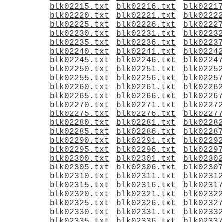
blk02215.txt
blk02216.txt
blk0221
blk02220.txt
blk02221.txt
blk0222
blk02225.txt
blk02226.txt
blk0222
blk02230.txt
blk02231.txt
blk0223
blk02235.txt
blk02236.txt
blk0223
blk02240.txt
blk02241.txt
blk0224
blk02245.txt
blk02246.txt
blk0224
blk02250.txt
blk02251.txt
blk0225
blk02255.txt
blk02256.txt
blk0225
blk02260.txt
blk02261.txt
blk0226
blk02265.txt
blk02266.txt
blk0226
blk02270.txt
blk02271.txt
blk0227
blk02275.txt
blk02276.txt
blk0227
blk02280.txt
blk02281.txt
blk0228
blk02285.txt
blk02286.txt
blk0228
blk02290.txt
blk02291.txt
blk0229
blk02295.txt
blk02296.txt
blk0229
blk02300.txt
blk02301.txt
blk0230
blk02305.txt
blk02306.txt
blk0230
blk02310.txt
blk02311.txt
blk0231
blk02315.txt
blk02316.txt
blk0231
blk02320.txt
blk02321.txt
blk0232
blk02325.txt
blk02326.txt
blk0232
blk02330.txt
blk02331.txt
blk0233
blk02335.txt
blk02336.txt
blk0233