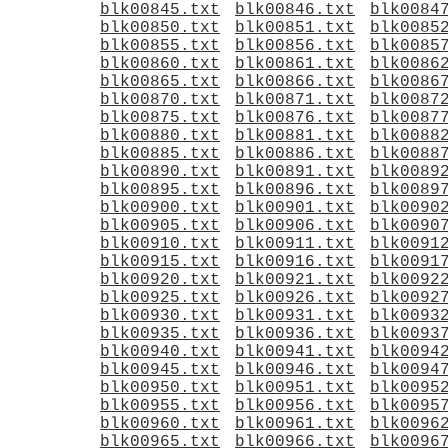
blk00845.txt
blk00846.txt
blk0084
blk00850.txt
blk00851.txt
blk0085
blk00855.txt
blk00856.txt
blk0085
blk00860.txt
blk00861.txt
blk0086
blk00865.txt
blk00866.txt
blk0086
blk00870.txt
blk00871.txt
blk0087
blk00875.txt
blk00876.txt
blk0087
blk00880.txt
blk00881.txt
blk0088
blk00885.txt
blk00886.txt
blk0088
blk00890.txt
blk00891.txt
blk0089
blk00895.txt
blk00896.txt
blk0089
blk00900.txt
blk00901.txt
blk0090
blk00905.txt
blk00906.txt
blk0090
blk00910.txt
blk00911.txt
blk0091
blk00915.txt
blk00916.txt
blk0091
blk00920.txt
blk00921.txt
blk0092
blk00925.txt
blk00926.txt
blk0092
blk00930.txt
blk00931.txt
blk0093
blk00935.txt
blk00936.txt
blk0093
blk00940.txt
blk00941.txt
blk0094
blk00945.txt
blk00946.txt
blk0094
blk00950.txt
blk00951.txt
blk0095
blk00955.txt
blk00956.txt
blk0095
blk00960.txt
blk00961.txt
blk0096
blk00965.txt
blk00966.txt
blk0096