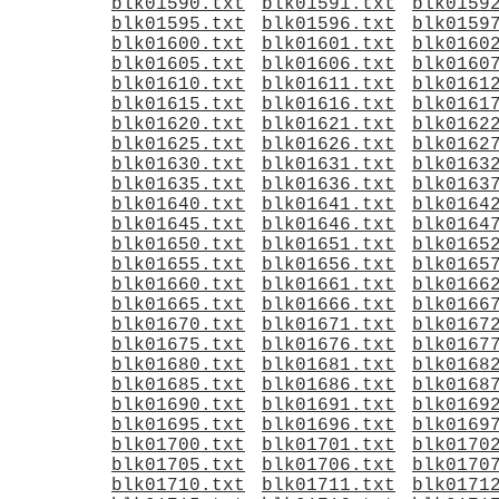
blk01590.txt
blk01591.txt
blk0159
blk01595.txt
blk01596.txt
blk0159
blk01600.txt
blk01601.txt
blk0160
blk01605.txt
blk01606.txt
blk0160
blk01610.txt
blk01611.txt
blk0161
blk01615.txt
blk01616.txt
blk0161
blk01620.txt
blk01621.txt
blk0162
blk01625.txt
blk01626.txt
blk0162
blk01630.txt
blk01631.txt
blk0163
blk01635.txt
blk01636.txt
blk0163
blk01640.txt
blk01641.txt
blk0164
blk01645.txt
blk01646.txt
blk0164
blk01650.txt
blk01651.txt
blk0165
blk01655.txt
blk01656.txt
blk0165
blk01660.txt
blk01661.txt
blk0166
blk01665.txt
blk01666.txt
blk0166
blk01670.txt
blk01671.txt
blk0167
blk01675.txt
blk01676.txt
blk0167
blk01680.txt
blk01681.txt
blk0168
blk01685.txt
blk01686.txt
blk0168
blk01690.txt
blk01691.txt
blk0169
blk01695.txt
blk01696.txt
blk0169
blk01700.txt
blk01701.txt
blk0170
blk01705.txt
blk01706.txt
blk0170
blk01710.txt
blk01711.txt
blk0171