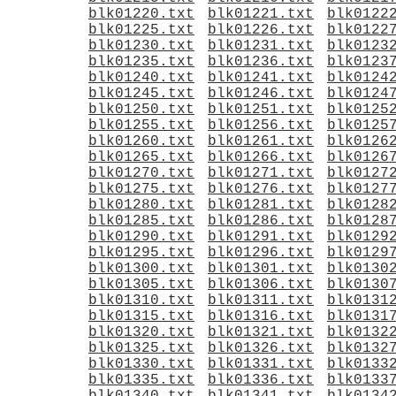
blk01220.txt
blk01221.txt
blk0122
blk01225.txt
blk01226.txt
blk0122
blk01230.txt
blk01231.txt
blk0123
blk01235.txt
blk01236.txt
blk0123
blk01240.txt
blk01241.txt
blk0124
blk01245.txt
blk01246.txt
blk0124
blk01250.txt
blk01251.txt
blk0125
blk01255.txt
blk01256.txt
blk0125
blk01260.txt
blk01261.txt
blk0126
blk01265.txt
blk01266.txt
blk0126
blk01270.txt
blk01271.txt
blk0127
blk01275.txt
blk01276.txt
blk0127
blk01280.txt
blk01281.txt
blk0128
blk01285.txt
blk01286.txt
blk0128
blk01290.txt
blk01291.txt
blk0129
blk01295.txt
blk01296.txt
blk0129
blk01300.txt
blk01301.txt
blk0130
blk01305.txt
blk01306.txt
blk0130
blk01310.txt
blk01311.txt
blk0131
blk01315.txt
blk01316.txt
blk0131
blk01320.txt
blk01321.txt
blk0132
blk01325.txt
blk01326.txt
blk0132
blk01330.txt
blk01331.txt
blk0133
blk01335.txt
blk01336.txt
blk0133