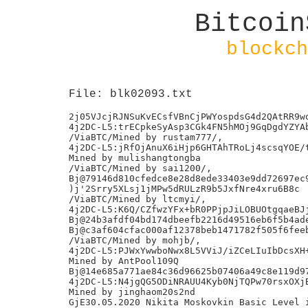
Bitcoin
blockch
File: blk02093.txt
2j05VJcjRJNSuKvECsfVBnCjPWYospdsG4d2QAtRR9wo
4j2DC-L5:trECpkeSyAsp3CGk4FN5hMOj9GqDgdYZYAb
/ViaBTC/Mined by rustam777/,

4j2DC-L5:jRfOjAnuX6iHjp6GHTAhTRoLj4scsqYOE/t
Mined by mulishangtongba

/ViaBTC/Mined by sai1200/,

Bj@79146d810cfedce8e28d8ede33403e9dd72697ec9
)j'2Srry5XLsj1jMPw5dRULzR9b5JxfNre4xru6B8c

/ViaBTC/Mined by ltcmyi/,

4j2DC-L5:K6Q/CZfwzYFx+bR0PPjpJiLOBUOtgqaeBJj
Bj@24b3afdf04bd174dbeefb2216d49516eb6f5b4ade
Bj@c3af604cfac000af12378beb1471782f505f6feeb
/ViaBTC/Mined by mohjb/,

4j2DC-L5:PJWxYwwboNwx8L5VViJ/iZCeLIuIbDcsXH+
Mined by AntPool109Q

Bj@14e685a771ae84c36d96625b07406a49c8e119d97
4j2DC-L5:N4jgQG5ODiNRAUU4Kyb0NjTQPw70rsxOXjB
Mined by jinghaom20s2nd

GjE30.05.2020 Nikita Moskovkin Basic Level i