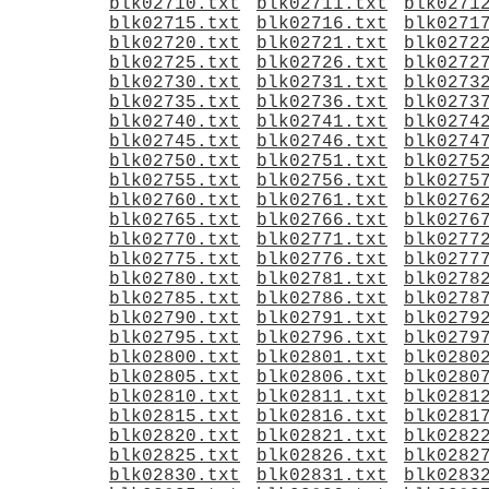
blk02710.txt
blk02711.txt
blk0271
blk02715.txt
blk02716.txt
blk0271
blk02720.txt
blk02721.txt
blk0272
blk02725.txt
blk02726.txt
blk0272
blk02730.txt
blk02731.txt
blk0273
blk02735.txt
blk02736.txt
blk0273
blk02740.txt
blk02741.txt
blk0274
blk02745.txt
blk02746.txt
blk0274
blk02750.txt
blk02751.txt
blk0275
blk02755.txt
blk02756.txt
blk0275
blk02760.txt
blk02761.txt
blk0276
blk02765.txt
blk02766.txt
blk0276
blk02770.txt
blk02771.txt
blk0277
blk02775.txt
blk02776.txt
blk0277
blk02780.txt
blk02781.txt
blk0278
blk02785.txt
blk02786.txt
blk0278
blk02790.txt
blk02791.txt
blk0279
blk02795.txt
blk02796.txt
blk0279
blk02800.txt
blk02801.txt
blk0280
blk02805.txt
blk02806.txt
blk0280
blk02810.txt
blk02811.txt
blk0281
blk02815.txt
blk02816.txt
blk0281
blk02820.txt
blk02821.txt
blk0282
blk02825.txt
blk02826.txt
blk0282
blk02830.txt
blk02831.txt
blk0283