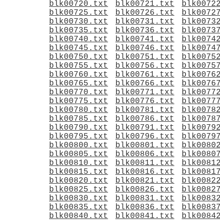
blk00720.txt
blk00721.txt
blk0072
blk00725.txt
blk00726.txt
blk0072
blk00730.txt
blk00731.txt
blk0073
blk00735.txt
blk00736.txt
blk0073
blk00740.txt
blk00741.txt
blk0074
blk00745.txt
blk00746.txt
blk0074
blk00750.txt
blk00751.txt
blk0075
blk00755.txt
blk00756.txt
blk0075
blk00760.txt
blk00761.txt
blk0076
blk00765.txt
blk00766.txt
blk0076
blk00770.txt
blk00771.txt
blk0077
blk00775.txt
blk00776.txt
blk0077
blk00780.txt
blk00781.txt
blk0078
blk00785.txt
blk00786.txt
blk0078
blk00790.txt
blk00791.txt
blk0079
blk00795.txt
blk00796.txt
blk0079
blk00800.txt
blk00801.txt
blk0080
blk00805.txt
blk00806.txt
blk0080
blk00810.txt
blk00811.txt
blk0081
blk00815.txt
blk00816.txt
blk0081
blk00820.txt
blk00821.txt
blk0082
blk00825.txt
blk00826.txt
blk0082
blk00830.txt
blk00831.txt
blk0083
blk00835.txt
blk00836.txt
blk0083
blk00840.txt
blk00841.txt
blk0084