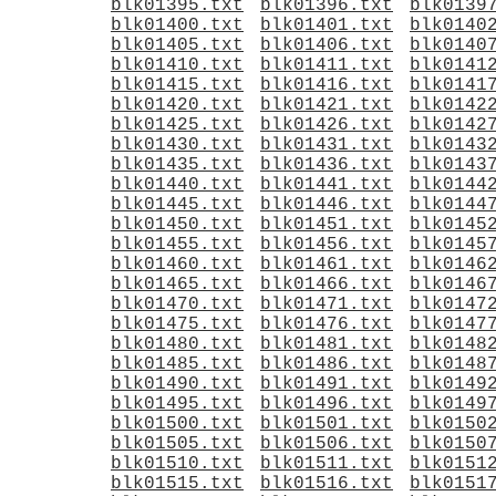
blk01395.txt
blk01396.txt
blk0139
blk01400.txt
blk01401.txt
blk0140
blk01405.txt
blk01406.txt
blk0140
blk01410.txt
blk01411.txt
blk0141
blk01415.txt
blk01416.txt
blk0141
blk01420.txt
blk01421.txt
blk0142
blk01425.txt
blk01426.txt
blk0142
blk01430.txt
blk01431.txt
blk0143
blk01435.txt
blk01436.txt
blk0143
blk01440.txt
blk01441.txt
blk0144
blk01445.txt
blk01446.txt
blk0144
blk01450.txt
blk01451.txt
blk0145
blk01455.txt
blk01456.txt
blk0145
blk01460.txt
blk01461.txt
blk0146
blk01465.txt
blk01466.txt
blk0146
blk01470.txt
blk01471.txt
blk0147
blk01475.txt
blk01476.txt
blk0147
blk01480.txt
blk01481.txt
blk0148
blk01485.txt
blk01486.txt
blk0148
blk01490.txt
blk01491.txt
blk0149
blk01495.txt
blk01496.txt
blk0149
blk01500.txt
blk01501.txt
blk0150
blk01505.txt
blk01506.txt
blk0150
blk01510.txt
blk01511.txt
blk0151
blk01515.txt
blk01516.txt
blk0151