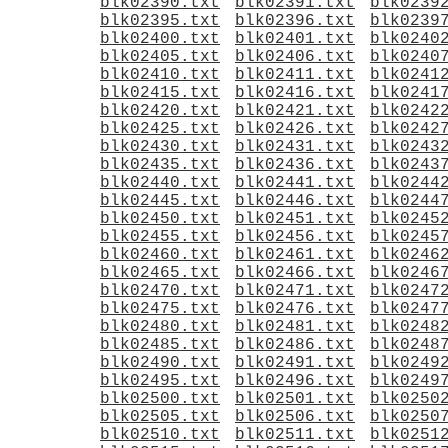
blk02390.txt
blk02391.txt
blk0239
blk02395.txt
blk02396.txt
blk0239
blk02400.txt
blk02401.txt
blk0240
blk02405.txt
blk02406.txt
blk0240
blk02410.txt
blk02411.txt
blk0241
blk02415.txt
blk02416.txt
blk0241
blk02420.txt
blk02421.txt
blk0242
blk02425.txt
blk02426.txt
blk0242
blk02430.txt
blk02431.txt
blk0243
blk02435.txt
blk02436.txt
blk0243
blk02440.txt
blk02441.txt
blk0244
blk02445.txt
blk02446.txt
blk0244
blk02450.txt
blk02451.txt
blk0245
blk02455.txt
blk02456.txt
blk0245
blk02460.txt
blk02461.txt
blk0246
blk02465.txt
blk02466.txt
blk0246
blk02470.txt
blk02471.txt
blk0247
blk02475.txt
blk02476.txt
blk0247
blk02480.txt
blk02481.txt
blk0248
blk02485.txt
blk02486.txt
blk0248
blk02490.txt
blk02491.txt
blk0249
blk02495.txt
blk02496.txt
blk0249
blk02500.txt
blk02501.txt
blk0250
blk02505.txt
blk02506.txt
blk0250
blk02510.txt
blk02511.txt
blk0251