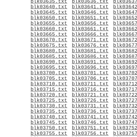
blk03635.txt
blk03636.txt
blk0363
blk03640.txt
blk03641.txt
blk0364
blk03645.txt
blk03646.txt
blk0364
blk03650.txt
blk03651.txt
blk0365
blk03655.txt
blk03656.txt
blk0365
blk03660.txt
blk03661.txt
blk0366
blk03665.txt
blk03666.txt
blk0366
blk03670.txt
blk03671.txt
blk0367
blk03675.txt
blk03676.txt
blk0367
blk03680.txt
blk03681.txt
blk0368
blk03685.txt
blk03686.txt
blk0368
blk03690.txt
blk03691.txt
blk0369
blk03695.txt
blk03696.txt
blk0369
blk03700.txt
blk03701.txt
blk0370
blk03705.txt
blk03706.txt
blk0370
blk03710.txt
blk03711.txt
blk0371
blk03715.txt
blk03716.txt
blk0371
blk03720.txt
blk03721.txt
blk0372
blk03725.txt
blk03726.txt
blk0372
blk03730.txt
blk03731.txt
blk0373
blk03735.txt
blk03736.txt
blk0373
blk03740.txt
blk03741.txt
blk0374
blk03745.txt
blk03746.txt
blk0374
blk03750.txt
blk03751.txt
blk0375
blk03755.txt
blk03756.txt
blk0375