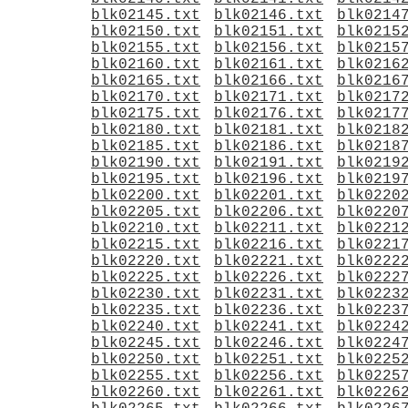
blk02145.txt
blk02146.txt
blk0214
blk02150.txt
blk02151.txt
blk0215
blk02155.txt
blk02156.txt
blk0215
blk02160.txt
blk02161.txt
blk0216
blk02165.txt
blk02166.txt
blk0216
blk02170.txt
blk02171.txt
blk0217
blk02175.txt
blk02176.txt
blk0217
blk02180.txt
blk02181.txt
blk0218
blk02185.txt
blk02186.txt
blk0218
blk02190.txt
blk02191.txt
blk0219
blk02195.txt
blk02196.txt
blk0219
blk02200.txt
blk02201.txt
blk0220
blk02205.txt
blk02206.txt
blk0220
blk02210.txt
blk02211.txt
blk0221
blk02215.txt
blk02216.txt
blk0221
blk02220.txt
blk02221.txt
blk0222
blk02225.txt
blk02226.txt
blk0222
blk02230.txt
blk02231.txt
blk0223
blk02235.txt
blk02236.txt
blk0223
blk02240.txt
blk02241.txt
blk0224
blk02245.txt
blk02246.txt
blk0224
blk02250.txt
blk02251.txt
blk0225
blk02255.txt
blk02256.txt
blk0225
blk02260.txt
blk02261.txt
blk0226