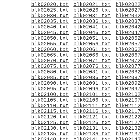
blk02020.txt
blk02021.txt
blk0202
blk02025.txt
blk02026.txt
blk0202
blk02030.txt
blk02031.txt
blk0203
blk02035.txt
blk02036.txt
blk0203
blk02040.txt
blk02041.txt
blk0204
blk02045.txt
blk02046.txt
blk0204
blk02050.txt
blk02051.txt
blk0205
blk02055.txt
blk02056.txt
blk0205
blk02060.txt
blk02061.txt
blk0206
blk02065.txt
blk02066.txt
blk0206
blk02070.txt
blk02071.txt
blk0207
blk02075.txt
blk02076.txt
blk0207
blk02080.txt
blk02081.txt
blk0208
blk02085.txt
blk02086.txt
blk0208
blk02090.txt
blk02091.txt
blk0209
blk02095.txt
blk02096.txt
blk0209
blk02100.txt
blk02101.txt
blk0210
blk02105.txt
blk02106.txt
blk0210
blk02110.txt
blk02111.txt
blk0211
blk02115.txt
blk02116.txt
blk0211
blk02120.txt
blk02121.txt
blk0212
blk02125.txt
blk02126.txt
blk0212
blk02130.txt
blk02131.txt
blk0213
blk02135.txt
blk02136.txt
blk0213
blk02140.txt
blk02141.txt
blk0214