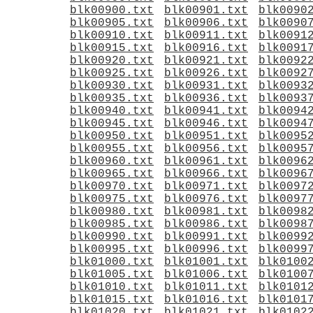
blk00900.txt
blk00901.txt
blk0090
blk00905.txt
blk00906.txt
blk0090
blk00910.txt
blk00911.txt
blk0091
blk00915.txt
blk00916.txt
blk0091
blk00920.txt
blk00921.txt
blk0092
blk00925.txt
blk00926.txt
blk0092
blk00930.txt
blk00931.txt
blk0093
blk00935.txt
blk00936.txt
blk0093
blk00940.txt
blk00941.txt
blk0094
blk00945.txt
blk00946.txt
blk0094
blk00950.txt
blk00951.txt
blk0095
blk00955.txt
blk00956.txt
blk0095
blk00960.txt
blk00961.txt
blk0096
blk00965.txt
blk00966.txt
blk0096
blk00970.txt
blk00971.txt
blk0097
blk00975.txt
blk00976.txt
blk0097
blk00980.txt
blk00981.txt
blk0098
blk00985.txt
blk00986.txt
blk0098
blk00990.txt
blk00991.txt
blk0099
blk00995.txt
blk00996.txt
blk0099
blk01000.txt
blk01001.txt
blk0100
blk01005.txt
blk01006.txt
blk0100
blk01010.txt
blk01011.txt
blk0101
blk01015.txt
blk01016.txt
blk0101
blk01020.txt
blk01021.txt
blk0102