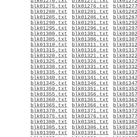
blk01270.txt
blk01271.txt
blk0127
blk01275.txt
blk01276.txt
blk0127
blk01280.txt
blk01281.txt
blk0128
blk01285.txt
blk01286.txt
blk0128
blk01290.txt
blk01291.txt
blk0129
blk01295.txt
blk01296.txt
blk0129
blk01300.txt
blk01301.txt
blk0130
blk01305.txt
blk01306.txt
blk0130
blk01310.txt
blk01311.txt
blk0131
blk01315.txt
blk01316.txt
blk0131
blk01320.txt
blk01321.txt
blk0132
blk01325.txt
blk01326.txt
blk0132
blk01330.txt
blk01331.txt
blk0133
blk01335.txt
blk01336.txt
blk0133
blk01340.txt
blk01341.txt
blk0134
blk01345.txt
blk01346.txt
blk0134
blk01350.txt
blk01351.txt
blk0135
blk01355.txt
blk01356.txt
blk0135
blk01360.txt
blk01361.txt
blk0136
blk01365.txt
blk01366.txt
blk0136
blk01370.txt
blk01371.txt
blk0137
blk01375.txt
blk01376.txt
blk0137
blk01380.txt
blk01381.txt
blk0138
blk01385.txt
blk01386.txt
blk0138
blk01390.txt
blk01391.txt
blk0139