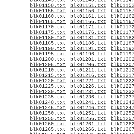
blk01145.txt
blk01146.txt
blk0114
blk01150.txt
blk01151.txt
blk0115
blk01155.txt
blk01156.txt
blk0115
blk01160.txt
blk01161.txt
blk0116
blk01165.txt
blk01166.txt
blk0116
blk01170.txt
blk01171.txt
blk0117
blk01175.txt
blk01176.txt
blk0117
blk01180.txt
blk01181.txt
blk0118
blk01185.txt
blk01186.txt
blk0118
blk01190.txt
blk01191.txt
blk0119
blk01195.txt
blk01196.txt
blk0119
blk01200.txt
blk01201.txt
blk0120
blk01205.txt
blk01206.txt
blk0120
blk01210.txt
blk01211.txt
blk0121
blk01215.txt
blk01216.txt
blk0121
blk01220.txt
blk01221.txt
blk0122
blk01225.txt
blk01226.txt
blk0122
blk01230.txt
blk01231.txt
blk0123
blk01235.txt
blk01236.txt
blk0123
blk01240.txt
blk01241.txt
blk0124
blk01245.txt
blk01246.txt
blk0124
blk01250.txt
blk01251.txt
blk0125
blk01255.txt
blk01256.txt
blk0125
blk01260.txt
blk01261.txt
blk0126
blk01265.txt
blk01266.txt
blk0126