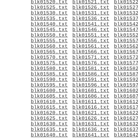
blk01520.txt
blk01521.txt
blk0152
blk01525.txt
blk01526.txt
blk0152
blk01530.txt
blk01531.txt
blk0153
blk01535.txt
blk01536.txt
blk0153
blk01540.txt
blk01541.txt
blk0154
blk01545.txt
blk01546.txt
blk0154
blk01550.txt
blk01551.txt
blk0155
blk01555.txt
blk01556.txt
blk0155
blk01560.txt
blk01561.txt
blk0156
blk01565.txt
blk01566.txt
blk0156
blk01570.txt
blk01571.txt
blk0157
blk01575.txt
blk01576.txt
blk0157
blk01580.txt
blk01581.txt
blk0158
blk01585.txt
blk01586.txt
blk0158
blk01590.txt
blk01591.txt
blk0159
blk01595.txt
blk01596.txt
blk0159
blk01600.txt
blk01601.txt
blk0160
blk01605.txt
blk01606.txt
blk0160
blk01610.txt
blk01611.txt
blk0161
blk01615.txt
blk01616.txt
blk0161
blk01620.txt
blk01621.txt
blk0162
blk01625.txt
blk01626.txt
blk0162
blk01630.txt
blk01631.txt
blk0163
blk01635.txt
blk01636.txt
blk0163
blk01640.txt
blk01641.txt
blk0164