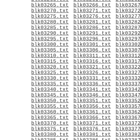
blk03265.txt
blk03266.txt
blk0326
blk03270.txt
blk03271.txt
blk0327
blk03275.txt
blk03276.txt
blk0327
blk03280.txt
blk03281.txt
blk0328
blk03285.txt
blk03286.txt
blk0328
blk03290.txt
blk03291.txt
blk0329
blk03295.txt
blk03296.txt
blk0329
blk03300.txt
blk03301.txt
blk0330
blk03305.txt
blk03306.txt
blk0330
blk03310.txt
blk03311.txt
blk0331
blk03315.txt
blk03316.txt
blk0331
blk03320.txt
blk03321.txt
blk0332
blk03325.txt
blk03326.txt
blk0332
blk03330.txt
blk03331.txt
blk0333
blk03335.txt
blk03336.txt
blk0333
blk03340.txt
blk03341.txt
blk0334
blk03345.txt
blk03346.txt
blk0334
blk03350.txt
blk03351.txt
blk0335
blk03355.txt
blk03356.txt
blk0335
blk03360.txt
blk03361.txt
blk0336
blk03365.txt
blk03366.txt
blk0336
blk03370.txt
blk03371.txt
blk0337
blk03375.txt
blk03376.txt
blk0337
blk03380.txt
blk03381.txt
blk0338