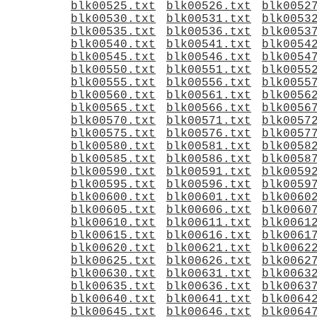
blk00525.txt
blk00526.txt
blk0052
blk00530.txt
blk00531.txt
blk0053
blk00535.txt
blk00536.txt
blk0053
blk00540.txt
blk00541.txt
blk0054
blk00545.txt
blk00546.txt
blk0054
blk00550.txt
blk00551.txt
blk0055
blk00555.txt
blk00556.txt
blk0055
blk00560.txt
blk00561.txt
blk0056
blk00565.txt
blk00566.txt
blk0056
blk00570.txt
blk00571.txt
blk0057
blk00575.txt
blk00576.txt
blk0057
blk00580.txt
blk00581.txt
blk0058
blk00585.txt
blk00586.txt
blk0058
blk00590.txt
blk00591.txt
blk0059
blk00595.txt
blk00596.txt
blk0059
blk00600.txt
blk00601.txt
blk0060
blk00605.txt
blk00606.txt
blk0060
blk00610.txt
blk00611.txt
blk0061
blk00615.txt
blk00616.txt
blk0061
blk00620.txt
blk00621.txt
blk0062
blk00625.txt
blk00626.txt
blk0062
blk00630.txt
blk00631.txt
blk0063
blk00635.txt
blk00636.txt
blk0063
blk00640.txt
blk00641.txt
blk0064
blk00645.txt
blk00646.txt
blk0064