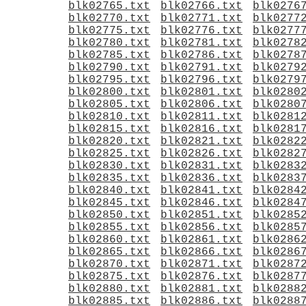
blk02765.txt
blk02766.txt
blk0276
blk02770.txt
blk02771.txt
blk0277
blk02775.txt
blk02776.txt
blk0277
blk02780.txt
blk02781.txt
blk0278
blk02785.txt
blk02786.txt
blk0278
blk02790.txt
blk02791.txt
blk0279
blk02795.txt
blk02796.txt
blk0279
blk02800.txt
blk02801.txt
blk0280
blk02805.txt
blk02806.txt
blk0280
blk02810.txt
blk02811.txt
blk0281
blk02815.txt
blk02816.txt
blk0281
blk02820.txt
blk02821.txt
blk0282
blk02825.txt
blk02826.txt
blk0282
blk02830.txt
blk02831.txt
blk0283
blk02835.txt
blk02836.txt
blk0283
blk02840.txt
blk02841.txt
blk0284
blk02845.txt
blk02846.txt
blk0284
blk02850.txt
blk02851.txt
blk0285
blk02855.txt
blk02856.txt
blk0285
blk02860.txt
blk02861.txt
blk0286
blk02865.txt
blk02866.txt
blk0286
blk02870.txt
blk02871.txt
blk0287
blk02875.txt
blk02876.txt
blk0287
blk02880.txt
blk02881.txt
blk0288
blk02885.txt
blk02886.txt
blk0288