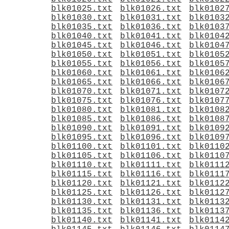
blk01025.txt
blk01026.txt
blk0102
blk01030.txt
blk01031.txt
blk0103
blk01035.txt
blk01036.txt
blk0103
blk01040.txt
blk01041.txt
blk0104
blk01045.txt
blk01046.txt
blk0104
blk01050.txt
blk01051.txt
blk0105
blk01055.txt
blk01056.txt
blk0105
blk01060.txt
blk01061.txt
blk0106
blk01065.txt
blk01066.txt
blk0106
blk01070.txt
blk01071.txt
blk0107
blk01075.txt
blk01076.txt
blk0107
blk01080.txt
blk01081.txt
blk0108
blk01085.txt
blk01086.txt
blk0108
blk01090.txt
blk01091.txt
blk0109
blk01095.txt
blk01096.txt
blk0109
blk01100.txt
blk01101.txt
blk0110
blk01105.txt
blk01106.txt
blk0110
blk01110.txt
blk01111.txt
blk0111
blk01115.txt
blk01116.txt
blk0111
blk01120.txt
blk01121.txt
blk0112
blk01125.txt
blk01126.txt
blk0112
blk01130.txt
blk01131.txt
blk0113
blk01135.txt
blk01136.txt
blk0113
blk01140.txt
blk01141.txt
blk0114