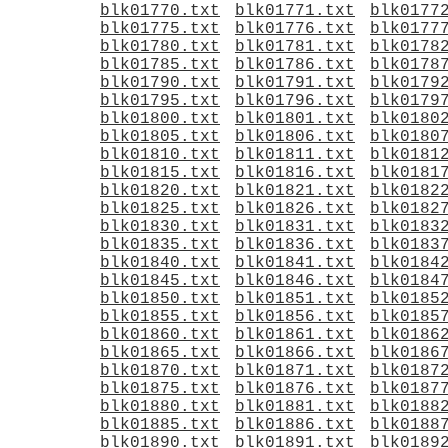
blk01770.txt
blk01771.txt
blk0177
blk01775.txt
blk01776.txt
blk0177
blk01780.txt
blk01781.txt
blk0178
blk01785.txt
blk01786.txt
blk0178
blk01790.txt
blk01791.txt
blk0179
blk01795.txt
blk01796.txt
blk0179
blk01800.txt
blk01801.txt
blk0180
blk01805.txt
blk01806.txt
blk0180
blk01810.txt
blk01811.txt
blk0181
blk01815.txt
blk01816.txt
blk0181
blk01820.txt
blk01821.txt
blk0182
blk01825.txt
blk01826.txt
blk0182
blk01830.txt
blk01831.txt
blk0183
blk01835.txt
blk01836.txt
blk0183
blk01840.txt
blk01841.txt
blk0184
blk01845.txt
blk01846.txt
blk0184
blk01850.txt
blk01851.txt
blk0185
blk01855.txt
blk01856.txt
blk0185
blk01860.txt
blk01861.txt
blk0186
blk01865.txt
blk01866.txt
blk0186
blk01870.txt
blk01871.txt
blk0187
blk01875.txt
blk01876.txt
blk0187
blk01880.txt
blk01881.txt
blk0188
blk01885.txt
blk01886.txt
blk0188
blk01890.txt
blk01891.txt
blk0189