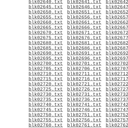
blk02640.txt
blk02641.txt
blk0264
blk02645.txt
blk02646.txt
blk0264
blk02650.txt
blk02651.txt
blk0265
blk02655.txt
blk02656.txt
blk0265
blk02660.txt
blk02661.txt
blk0266
blk02665.txt
blk02666.txt
blk0266
blk02670.txt
blk02671.txt
blk0267
blk02675.txt
blk02676.txt
blk0267
blk02680.txt
blk02681.txt
blk0268
blk02685.txt
blk02686.txt
blk0268
blk02690.txt
blk02691.txt
blk0269
blk02695.txt
blk02696.txt
blk0269
blk02700.txt
blk02701.txt
blk0270
blk02705.txt
blk02706.txt
blk0270
blk02710.txt
blk02711.txt
blk0271
blk02715.txt
blk02716.txt
blk0271
blk02720.txt
blk02721.txt
blk0272
blk02725.txt
blk02726.txt
blk0272
blk02730.txt
blk02731.txt
blk0273
blk02735.txt
blk02736.txt
blk0273
blk02740.txt
blk02741.txt
blk0274
blk02745.txt
blk02746.txt
blk0274
blk02750.txt
blk02751.txt
blk0275
blk02755.txt
blk02756.txt
blk0275
blk02760.txt
blk02761.txt
blk0276