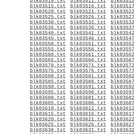
blk03510.txt
blk03511.txt
blk0351
blk03515.txt
blk03516.txt
blk0351
blk03520.txt
blk03521.txt
blk0352
blk03525.txt
blk03526.txt
blk0352
blk03530.txt
blk03531.txt
blk0353
blk03535.txt
blk03536.txt
blk0353
blk03540.txt
blk03541.txt
blk0354
blk03545.txt
blk03546.txt
blk0354
blk03550.txt
blk03551.txt
blk0355
blk03555.txt
blk03556.txt
blk0355
blk03560.txt
blk03561.txt
blk0356
blk03565.txt
blk03566.txt
blk0356
blk03570.txt
blk03571.txt
blk0357
blk03575.txt
blk03576.txt
blk0357
blk03580.txt
blk03581.txt
blk0358
blk03585.txt
blk03586.txt
blk0358
blk03590.txt
blk03591.txt
blk0359
blk03595.txt
blk03596.txt
blk0359
blk03600.txt
blk03601.txt
blk0360
blk03605.txt
blk03606.txt
blk0360
blk03610.txt
blk03611.txt
blk0361
blk03615.txt
blk03616.txt
blk0361
blk03620.txt
blk03621.txt
blk0362
blk03625.txt
blk03626.txt
blk0362
blk03630.txt
blk03631.txt
blk0363