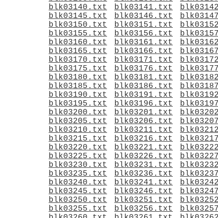
blk03140.txt
blk03141.txt
blk0314
blk03145.txt
blk03146.txt
blk0314
blk03150.txt
blk03151.txt
blk0315
blk03155.txt
blk03156.txt
blk0315
blk03160.txt
blk03161.txt
blk0316
blk03165.txt
blk03166.txt
blk0316
blk03170.txt
blk03171.txt
blk0317
blk03175.txt
blk03176.txt
blk0317
blk03180.txt
blk03181.txt
blk0318
blk03185.txt
blk03186.txt
blk0318
blk03190.txt
blk03191.txt
blk0319
blk03195.txt
blk03196.txt
blk0319
blk03200.txt
blk03201.txt
blk0320
blk03205.txt
blk03206.txt
blk0320
blk03210.txt
blk03211.txt
blk0321
blk03215.txt
blk03216.txt
blk0321
blk03220.txt
blk03221.txt
blk0322
blk03225.txt
blk03226.txt
blk0322
blk03230.txt
blk03231.txt
blk0323
blk03235.txt
blk03236.txt
blk0323
blk03240.txt
blk03241.txt
blk0324
blk03245.txt
blk03246.txt
blk0324
blk03250.txt
blk03251.txt
blk0325
blk03255.txt
blk03256.txt
blk0325
blk03260.txt
blk03261.txt
blk0326