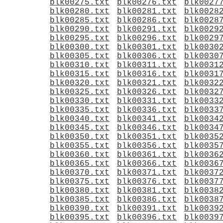
blk00275.txt
blk00276.txt
blk0027
blk00280.txt
blk00281.txt
blk0028
blk00285.txt
blk00286.txt
blk0028
blk00290.txt
blk00291.txt
blk0029
blk00295.txt
blk00296.txt
blk0029
blk00300.txt
blk00301.txt
blk0030
blk00305.txt
blk00306.txt
blk0030
blk00310.txt
blk00311.txt
blk0031
blk00315.txt
blk00316.txt
blk0031
blk00320.txt
blk00321.txt
blk0032
blk00325.txt
blk00326.txt
blk0032
blk00330.txt
blk00331.txt
blk0033
blk00335.txt
blk00336.txt
blk0033
blk00340.txt
blk00341.txt
blk0034
blk00345.txt
blk00346.txt
blk0034
blk00350.txt
blk00351.txt
blk0035
blk00355.txt
blk00356.txt
blk0035
blk00360.txt
blk00361.txt
blk0036
blk00365.txt
blk00366.txt
blk0036
blk00370.txt
blk00371.txt
blk0037
blk00375.txt
blk00376.txt
blk0037
blk00380.txt
blk00381.txt
blk0038
blk00385.txt
blk00386.txt
blk0038
blk00390.txt
blk00391.txt
blk0039
blk00395.txt
blk00396.txt
blk0039