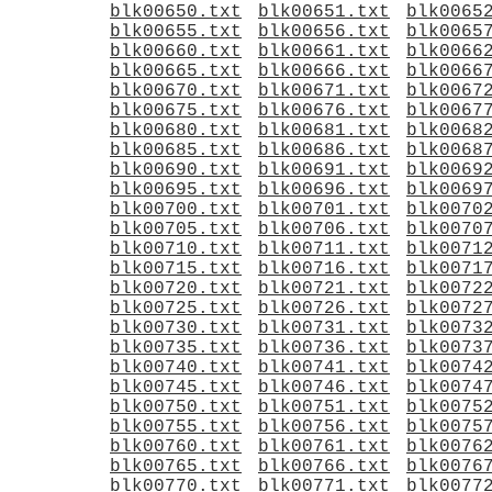
blk00650.txt
blk00651.txt
blk0065
blk00655.txt
blk00656.txt
blk0065
blk00660.txt
blk00661.txt
blk0066
blk00665.txt
blk00666.txt
blk0066
blk00670.txt
blk00671.txt
blk0067
blk00675.txt
blk00676.txt
blk0067
blk00680.txt
blk00681.txt
blk0068
blk00685.txt
blk00686.txt
blk0068
blk00690.txt
blk00691.txt
blk0069
blk00695.txt
blk00696.txt
blk0069
blk00700.txt
blk00701.txt
blk0070
blk00705.txt
blk00706.txt
blk0070
blk00710.txt
blk00711.txt
blk0071
blk00715.txt
blk00716.txt
blk0071
blk00720.txt
blk00721.txt
blk0072
blk00725.txt
blk00726.txt
blk0072
blk00730.txt
blk00731.txt
blk0073
blk00735.txt
blk00736.txt
blk0073
blk00740.txt
blk00741.txt
blk0074
blk00745.txt
blk00746.txt
blk0074
blk00750.txt
blk00751.txt
blk0075
blk00755.txt
blk00756.txt
blk0075
blk00760.txt
blk00761.txt
blk0076
blk00765.txt
blk00766.txt
blk0076
blk00770.txt
blk00771.txt
blk0077