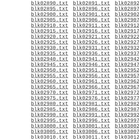
blk02890.txt
blk02891.txt
blk0289
blk02895.txt
blk02896.txt
blk0289
blk02900.txt
blk02901.txt
blk0290
blk02905.txt
blk02906.txt
blk0290
blk02910.txt
blk02911.txt
blk0291
blk02915.txt
blk02916.txt
blk0291
blk02920.txt
blk02921.txt
blk0292
blk02925.txt
blk02926.txt
blk0292
blk02930.txt
blk02931.txt
blk0293
blk02935.txt
blk02936.txt
blk0293
blk02940.txt
blk02941.txt
blk0294
blk02945.txt
blk02946.txt
blk0294
blk02950.txt
blk02951.txt
blk0295
blk02955.txt
blk02956.txt
blk0295
blk02960.txt
blk02961.txt
blk0296
blk02965.txt
blk02966.txt
blk0296
blk02970.txt
blk02971.txt
blk0297
blk02975.txt
blk02976.txt
blk0297
blk02980.txt
blk02981.txt
blk0298
blk02985.txt
blk02986.txt
blk0298
blk02990.txt
blk02991.txt
blk0299
blk02995.txt
blk02996.txt
blk0299
blk03000.txt
blk03001.txt
blk0300
blk03005.txt
blk03006.txt
blk0300
blk03010.txt
blk03011.txt
blk0301