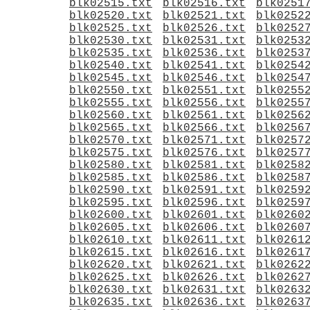
blk02515.txt
blk02516.txt
blk0251
blk02520.txt
blk02521.txt
blk0252
blk02525.txt
blk02526.txt
blk0252
blk02530.txt
blk02531.txt
blk0253
blk02535.txt
blk02536.txt
blk0253
blk02540.txt
blk02541.txt
blk0254
blk02545.txt
blk02546.txt
blk0254
blk02550.txt
blk02551.txt
blk0255
blk02555.txt
blk02556.txt
blk0255
blk02560.txt
blk02561.txt
blk0256
blk02565.txt
blk02566.txt
blk0256
blk02570.txt
blk02571.txt
blk0257
blk02575.txt
blk02576.txt
blk0257
blk02580.txt
blk02581.txt
blk0258
blk02585.txt
blk02586.txt
blk0258
blk02590.txt
blk02591.txt
blk0259
blk02595.txt
blk02596.txt
blk0259
blk02600.txt
blk02601.txt
blk0260
blk02605.txt
blk02606.txt
blk0260
blk02610.txt
blk02611.txt
blk0261
blk02615.txt
blk02616.txt
blk0261
blk02620.txt
blk02621.txt
blk0262
blk02625.txt
blk02626.txt
blk0262
blk02630.txt
blk02631.txt
blk0263
blk02635.txt
blk02636.txt
blk0263