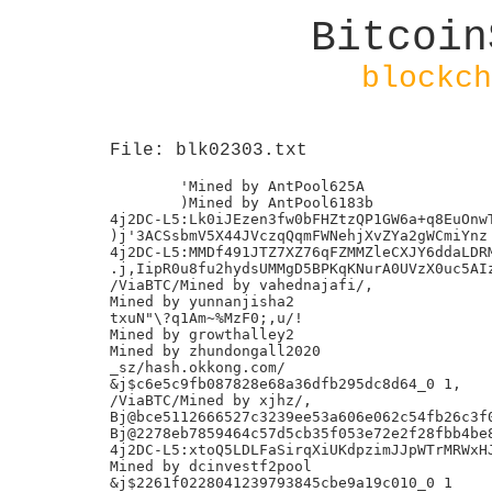
Bitcoin
blockch
File: blk02303.txt
	'Mined by AntPool625A

	)Mined by AntPool6183b

4j2DC-L5:Lk0iJEzen3fw0bFHZtzQP1GW6a+q8EuOnwT
)j'3ACSsbmV5X44JVczqQqmFWNehjXvZYa2gWCmiYnz

4j2DC-L5:MMDf491JTZ7XZ76qFZMMZleCXJY6ddaLDRM
.j,IipR0u8fu2hydsUMMgD5BPKqKNurA0UVzX0uc5AIz
/ViaBTC/Mined by vahednajafi/,

Mined by yunnanjisha2

txuN"\?q1Am~%MzF0;,u/!

Mined by growthalley2

Mined by zhundongall2020

_sz/hash.okkong.com/

&j$c6e5c9fb087828e68a36dfb295dc8d64_0 1,

/ViaBTC/Mined by xjhz/,

Bj@bce5112666527c3239ee53a606e062c54fb26c3f0
Bj@2278eb7859464c57d5cb35f053e72e2f28fbb4be8
4j2DC-L5:xtoQ5LDLFaSirqXiUKdpzimJJpWTrMRWxHJ
Mined by dcinvestf2pool

&j$2261f0228041239793845cbe9a19c010_0 1
