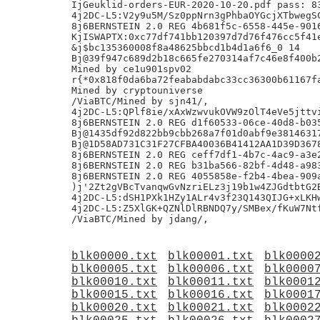
IjGeuklid-orders-EUR-2020-10-20.pdf pass: 83
4j2DC-L5:V2y9u5M/Sz0ppNrn3gPhbaOYGcjXTbwegSC
8j6BERNSTEIN 2.0 REG 4b681f5c-6558-445e-9016
KjISWAPTX:0xc77df741bb120397d7d76f476cc5f41e
&j$bc135360008f8a48625bbcd1b4d1a6f6_0 14

Bj@39f947c689d2b18c665fe270314af7c46e8f400b2
Mined by ce1u901spv02

r{*0x818f0da6ba72feababdabc33cc36300b61167fa
Mined by cryptouniverse

/ViaBTC/Mined by sjn41/,

4j2DC-L5:QPlf8ie/xAxWzwvukOVW9zOlT4eVe5jttvi
8j6BERNSTEIN 2.0 REG d1f60533-06ce-40d8-b035
Bj@1435df92d822bb9cbb268a7f01d0abf9e38146317
Bj@1D58AD731C31F27CFBA40036B41412AA1D39D3678
8j6BERNSTEIN 2.0 REG ceff7df1-4b7c-4ac9-a3e2
8j6BERNSTEIN 2.0 REG b31ba566-82bf-4d48-a983
8j6BERNSTEIN 2.0 REG 4055858e-f2b4-4bea-909a
)j'2Zt2gVBcTvanqwGvNzriELz3j19b1w4ZJGdtbtG2B
4j2DC-L5:dSH1PXk1HZy1ALr4v3f23Q143QIJG+xLKHw
4j2DC-L5:Z5XlGK+QZNlDlRBNDQ7y/SMBex/fKuW7Ntf
blk00000.txt
blk00001.txt
blk0000
blk00005.txt
blk00006.txt
blk0000
blk00010.txt
blk00011.txt
blk0001
blk00015.txt
blk00016.txt
blk0001
blk00020.txt
blk00021.txt
blk0002