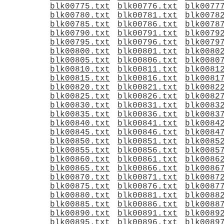
blk00775.txt
blk00776.txt
blk0077
blk00780.txt
blk00781.txt
blk0078
blk00785.txt
blk00786.txt
blk0078
blk00790.txt
blk00791.txt
blk0079
blk00795.txt
blk00796.txt
blk0079
blk00800.txt
blk00801.txt
blk0080
blk00805.txt
blk00806.txt
blk0080
blk00810.txt
blk00811.txt
blk0081
blk00815.txt
blk00816.txt
blk0081
blk00820.txt
blk00821.txt
blk0082
blk00825.txt
blk00826.txt
blk0082
blk00830.txt
blk00831.txt
blk0083
blk00835.txt
blk00836.txt
blk0083
blk00840.txt
blk00841.txt
blk0084
blk00845.txt
blk00846.txt
blk0084
blk00850.txt
blk00851.txt
blk0085
blk00855.txt
blk00856.txt
blk0085
blk00860.txt
blk00861.txt
blk0086
blk00865.txt
blk00866.txt
blk0086
blk00870.txt
blk00871.txt
blk0087
blk00875.txt
blk00876.txt
blk0087
blk00880.txt
blk00881.txt
blk0088
blk00885.txt
blk00886.txt
blk0088
blk00890.txt
blk00891.txt
blk0089
blk00895.txt
blk00896.txt
blk0089