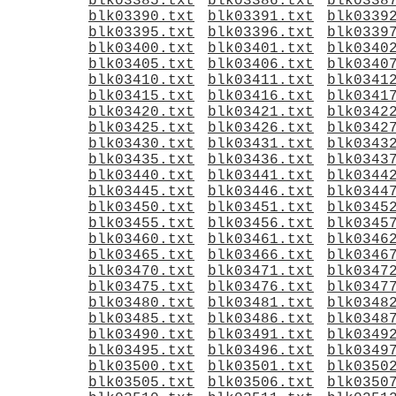
blk03385.txt
blk03386.txt
blk0338
blk03390.txt
blk03391.txt
blk0339
blk03395.txt
blk03396.txt
blk0339
blk03400.txt
blk03401.txt
blk0340
blk03405.txt
blk03406.txt
blk0340
blk03410.txt
blk03411.txt
blk0341
blk03415.txt
blk03416.txt
blk0341
blk03420.txt
blk03421.txt
blk0342
blk03425.txt
blk03426.txt
blk0342
blk03430.txt
blk03431.txt
blk0343
blk03435.txt
blk03436.txt
blk0343
blk03440.txt
blk03441.txt
blk0344
blk03445.txt
blk03446.txt
blk0344
blk03450.txt
blk03451.txt
blk0345
blk03455.txt
blk03456.txt
blk0345
blk03460.txt
blk03461.txt
blk0346
blk03465.txt
blk03466.txt
blk0346
blk03470.txt
blk03471.txt
blk0347
blk03475.txt
blk03476.txt
blk0347
blk03480.txt
blk03481.txt
blk0348
blk03485.txt
blk03486.txt
blk0348
blk03490.txt
blk03491.txt
blk0349
blk03495.txt
blk03496.txt
blk0349
blk03500.txt
blk03501.txt
blk0350
blk03505.txt
blk03506.txt
blk0350