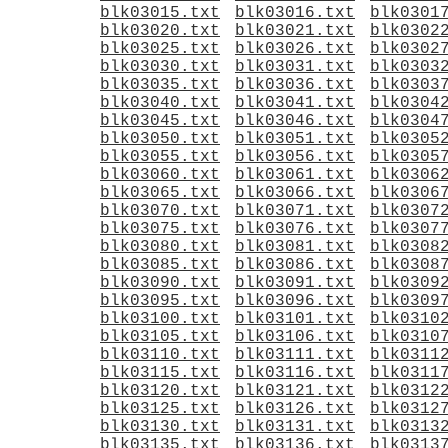
blk03015.txt
blk03016.txt
blk0301
blk03020.txt
blk03021.txt
blk0302
blk03025.txt
blk03026.txt
blk0302
blk03030.txt
blk03031.txt
blk0303
blk03035.txt
blk03036.txt
blk0303
blk03040.txt
blk03041.txt
blk0304
blk03045.txt
blk03046.txt
blk0304
blk03050.txt
blk03051.txt
blk0305
blk03055.txt
blk03056.txt
blk0305
blk03060.txt
blk03061.txt
blk0306
blk03065.txt
blk03066.txt
blk0306
blk03070.txt
blk03071.txt
blk0307
blk03075.txt
blk03076.txt
blk0307
blk03080.txt
blk03081.txt
blk0308
blk03085.txt
blk03086.txt
blk0308
blk03090.txt
blk03091.txt
blk0309
blk03095.txt
blk03096.txt
blk0309
blk03100.txt
blk03101.txt
blk0310
blk03105.txt
blk03106.txt
blk0310
blk03110.txt
blk03111.txt
blk0311
blk03115.txt
blk03116.txt
blk0311
blk03120.txt
blk03121.txt
blk0312
blk03125.txt
blk03126.txt
blk0312
blk03130.txt
blk03131.txt
blk0313
blk03135.txt
blk03136.txt
blk0313