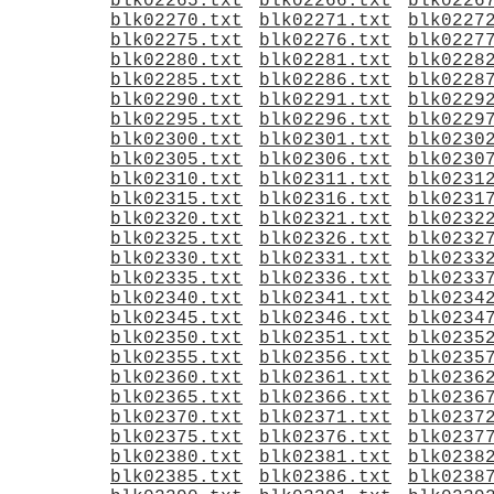
blk02265.txt
blk02266.txt
blk0226
blk02270.txt
blk02271.txt
blk0227
blk02275.txt
blk02276.txt
blk0227
blk02280.txt
blk02281.txt
blk0228
blk02285.txt
blk02286.txt
blk0228
blk02290.txt
blk02291.txt
blk0229
blk02295.txt
blk02296.txt
blk0229
blk02300.txt
blk02301.txt
blk0230
blk02305.txt
blk02306.txt
blk0230
blk02310.txt
blk02311.txt
blk0231
blk02315.txt
blk02316.txt
blk0231
blk02320.txt
blk02321.txt
blk0232
blk02325.txt
blk02326.txt
blk0232
blk02330.txt
blk02331.txt
blk0233
blk02335.txt
blk02336.txt
blk0233
blk02340.txt
blk02341.txt
blk0234
blk02345.txt
blk02346.txt
blk0234
blk02350.txt
blk02351.txt
blk0235
blk02355.txt
blk02356.txt
blk0235
blk02360.txt
blk02361.txt
blk0236
blk02365.txt
blk02366.txt
blk0236
blk02370.txt
blk02371.txt
blk0237
blk02375.txt
blk02376.txt
blk0237
blk02380.txt
blk02381.txt
blk0238
blk02385.txt
blk02386.txt
blk0238