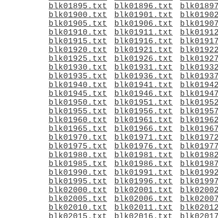
blk01895.txt
blk01896.txt
blk0189
blk01900.txt
blk01901.txt
blk0190
blk01905.txt
blk01906.txt
blk0190
blk01910.txt
blk01911.txt
blk0191
blk01915.txt
blk01916.txt
blk0191
blk01920.txt
blk01921.txt
blk0192
blk01925.txt
blk01926.txt
blk0192
blk01930.txt
blk01931.txt
blk0193
blk01935.txt
blk01936.txt
blk0193
blk01940.txt
blk01941.txt
blk0194
blk01945.txt
blk01946.txt
blk0194
blk01950.txt
blk01951.txt
blk0195
blk01955.txt
blk01956.txt
blk0195
blk01960.txt
blk01961.txt
blk0196
blk01965.txt
blk01966.txt
blk0196
blk01970.txt
blk01971.txt
blk0197
blk01975.txt
blk01976.txt
blk0197
blk01980.txt
blk01981.txt
blk0198
blk01985.txt
blk01986.txt
blk0198
blk01990.txt
blk01991.txt
blk0199
blk01995.txt
blk01996.txt
blk0199
blk02000.txt
blk02001.txt
blk0200
blk02005.txt
blk02006.txt
blk0200
blk02010.txt
blk02011.txt
blk0201
blk02015.txt
blk02016.txt
blk0201