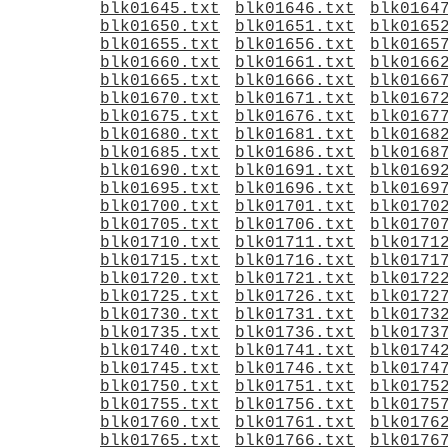
blk01645.txt
blk01646.txt
blk0164
blk01650.txt
blk01651.txt
blk0165
blk01655.txt
blk01656.txt
blk0165
blk01660.txt
blk01661.txt
blk0166
blk01665.txt
blk01666.txt
blk0166
blk01670.txt
blk01671.txt
blk0167
blk01675.txt
blk01676.txt
blk0167
blk01680.txt
blk01681.txt
blk0168
blk01685.txt
blk01686.txt
blk0168
blk01690.txt
blk01691.txt
blk0169
blk01695.txt
blk01696.txt
blk0169
blk01700.txt
blk01701.txt
blk0170
blk01705.txt
blk01706.txt
blk0170
blk01710.txt
blk01711.txt
blk0171
blk01715.txt
blk01716.txt
blk0171
blk01720.txt
blk01721.txt
blk0172
blk01725.txt
blk01726.txt
blk0172
blk01730.txt
blk01731.txt
blk0173
blk01735.txt
blk01736.txt
blk0173
blk01740.txt
blk01741.txt
blk0174
blk01745.txt
blk01746.txt
blk0174
blk01750.txt
blk01751.txt
blk0175
blk01755.txt
blk01756.txt
blk0175
blk01760.txt
blk01761.txt
blk0176
blk01765.txt
blk01766.txt
blk0176