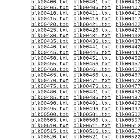
blk00400.txt
blk00401.txt
blk0040
blk00405.txt
blk00406.txt
blk0040
blk00410.txt
blk00411.txt
blk0041
blk00415.txt
blk00416.txt
blk0041
blk00420.txt
blk00421.txt
blk0042
blk00425.txt
blk00426.txt
blk0042
blk00430.txt
blk00431.txt
blk0043
blk00435.txt
blk00436.txt
blk0043
blk00440.txt
blk00441.txt
blk0044
blk00445.txt
blk00446.txt
blk0044
blk00450.txt
blk00451.txt
blk0045
blk00455.txt
blk00456.txt
blk0045
blk00460.txt
blk00461.txt
blk0046
blk00465.txt
blk00466.txt
blk0046
blk00470.txt
blk00471.txt
blk0047
blk00475.txt
blk00476.txt
blk0047
blk00480.txt
blk00481.txt
blk0048
blk00485.txt
blk00486.txt
blk0048
blk00490.txt
blk00491.txt
blk0049
blk00495.txt
blk00496.txt
blk0049
blk00500.txt
blk00501.txt
blk0050
blk00505.txt
blk00506.txt
blk0050
blk00510.txt
blk00511.txt
blk0051
blk00515.txt
blk00516.txt
blk0051
blk00520.txt
blk00521.txt
blk0052