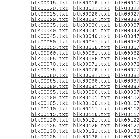
blk00015.txt
blk00016.txt
blk0001
blk00020.txt
blk00021.txt
blk0002
blk00025.txt
blk00026.txt
blk0002
blk00030.txt
blk00031.txt
blk0003
blk00035.txt
blk00036.txt
blk0003
blk00040.txt
blk00041.txt
blk0004
blk00045.txt
blk00046.txt
blk0004
blk00050.txt
blk00051.txt
blk0005
blk00055.txt
blk00056.txt
blk0005
blk00060.txt
blk00061.txt
blk0006
blk00065.txt
blk00066.txt
blk0006
blk00070.txt
blk00071.txt
blk0007
blk00075.txt
blk00076.txt
blk0007
blk00080.txt
blk00081.txt
blk0008
blk00085.txt
blk00086.txt
blk0008
blk00090.txt
blk00091.txt
blk0009
blk00095.txt
blk00096.txt
blk0009
blk00100.txt
blk00101.txt
blk0010
blk00105.txt
blk00106.txt
blk0010
blk00110.txt
blk00111.txt
blk0011
blk00115.txt
blk00116.txt
blk0011
blk00120.txt
blk00121.txt
blk0012
blk00125.txt
blk00126.txt
blk0012
blk00130.txt
blk00131.txt
blk0013
blk00135.txt
blk00136.txt
blk0013