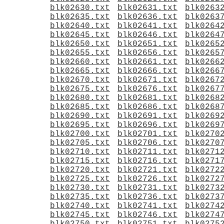
blk02630.txt
blk02631.txt
blk0263
blk02635.txt
blk02636.txt
blk0263
blk02640.txt
blk02641.txt
blk0264
blk02645.txt
blk02646.txt
blk0264
blk02650.txt
blk02651.txt
blk0265
blk02655.txt
blk02656.txt
blk0265
blk02660.txt
blk02661.txt
blk0266
blk02665.txt
blk02666.txt
blk0266
blk02670.txt
blk02671.txt
blk0267
blk02675.txt
blk02676.txt
blk0267
blk02680.txt
blk02681.txt
blk0268
blk02685.txt
blk02686.txt
blk0268
blk02690.txt
blk02691.txt
blk0269
blk02695.txt
blk02696.txt
blk0269
blk02700.txt
blk02701.txt
blk0270
blk02705.txt
blk02706.txt
blk0270
blk02710.txt
blk02711.txt
blk0271
blk02715.txt
blk02716.txt
blk0271
blk02720.txt
blk02721.txt
blk0272
blk02725.txt
blk02726.txt
blk0272
blk02730.txt
blk02731.txt
blk0273
blk02735.txt
blk02736.txt
blk0273
blk02740.txt
blk02741.txt
blk0274
blk02745.txt
blk02746.txt
blk0274