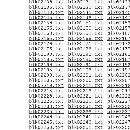
blk02130.txt
blk02131.txt
blk0213
blk02135.txt
blk02136.txt
blk0213
blk02140.txt
blk02141.txt
blk0214
blk02145.txt
blk02146.txt
blk0214
blk02150.txt
blk02151.txt
blk0215
blk02155.txt
blk02156.txt
blk0215
blk02160.txt
blk02161.txt
blk0216
blk02165.txt
blk02166.txt
blk0216
blk02170.txt
blk02171.txt
blk0217
blk02175.txt
blk02176.txt
blk0217
blk02180.txt
blk02181.txt
blk0218
blk02185.txt
blk02186.txt
blk0218
blk02190.txt
blk02191.txt
blk0219
blk02195.txt
blk02196.txt
blk0219
blk02200.txt
blk02201.txt
blk0220
blk02205.txt
blk02206.txt
blk0220
blk02210.txt
blk02211.txt
blk0221
blk02215.txt
blk02216.txt
blk0221
blk02220.txt
blk02221.txt
blk0222
blk02225.txt
blk02226.txt
blk0222
blk02230.txt
blk02231.txt
blk0223
blk02235.txt
blk02236.txt
blk0223
blk02240.txt
blk02241.txt
blk0224
blk02245.txt
blk02246.txt
blk0224
blk02250.txt
blk02251.txt
blk0225