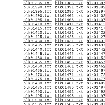
blk01385.txt
blk01386.txt
blk0138
blk01390.txt
blk01391.txt
blk0139
blk01395.txt
blk01396.txt
blk0139
blk01400.txt
blk01401.txt
blk0140
blk01405.txt
blk01406.txt
blk0140
blk01410.txt
blk01411.txt
blk0141
blk01415.txt
blk01416.txt
blk0141
blk01420.txt
blk01421.txt
blk0142
blk01425.txt
blk01426.txt
blk0142
blk01430.txt
blk01431.txt
blk0143
blk01435.txt
blk01436.txt
blk0143
blk01440.txt
blk01441.txt
blk0144
blk01445.txt
blk01446.txt
blk0144
blk01450.txt
blk01451.txt
blk0145
blk01455.txt
blk01456.txt
blk0145
blk01460.txt
blk01461.txt
blk0146
blk01465.txt
blk01466.txt
blk0146
blk01470.txt
blk01471.txt
blk0147
blk01475.txt
blk01476.txt
blk0147
blk01480.txt
blk01481.txt
blk0148
blk01485.txt
blk01486.txt
blk0148
blk01490.txt
blk01491.txt
blk0149
blk01495.txt
blk01496.txt
blk0149
blk01500.txt
blk01501.txt
blk0150
blk01505.txt
blk01506.txt
blk0150