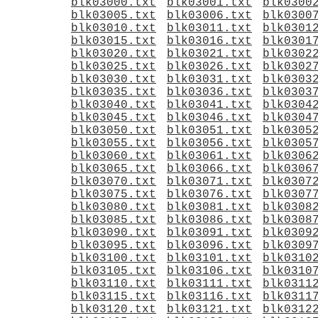
blk03000.txt
blk03001.txt
blk0300
blk03005.txt
blk03006.txt
blk0300
blk03010.txt
blk03011.txt
blk0301
blk03015.txt
blk03016.txt
blk0301
blk03020.txt
blk03021.txt
blk0302
blk03025.txt
blk03026.txt
blk0302
blk03030.txt
blk03031.txt
blk0303
blk03035.txt
blk03036.txt
blk0303
blk03040.txt
blk03041.txt
blk0304
blk03045.txt
blk03046.txt
blk0304
blk03050.txt
blk03051.txt
blk0305
blk03055.txt
blk03056.txt
blk0305
blk03060.txt
blk03061.txt
blk0306
blk03065.txt
blk03066.txt
blk0306
blk03070.txt
blk03071.txt
blk0307
blk03075.txt
blk03076.txt
blk0307
blk03080.txt
blk03081.txt
blk0308
blk03085.txt
blk03086.txt
blk0308
blk03090.txt
blk03091.txt
blk0309
blk03095.txt
blk03096.txt
blk0309
blk03100.txt
blk03101.txt
blk0310
blk03105.txt
blk03106.txt
blk0310
blk03110.txt
blk03111.txt
blk0311
blk03115.txt
blk03116.txt
blk0311
blk03120.txt
blk03121.txt
blk0312