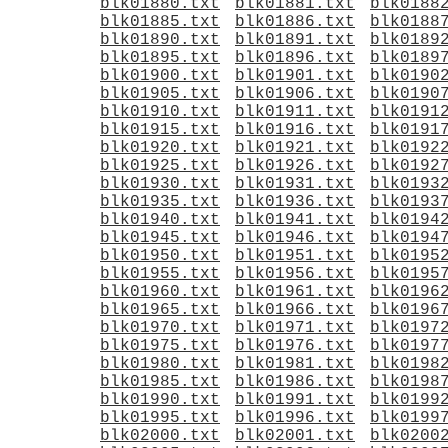
blk01880.txt
blk01881.txt
blk0188
blk01885.txt
blk01886.txt
blk0188
blk01890.txt
blk01891.txt
blk0189
blk01895.txt
blk01896.txt
blk0189
blk01900.txt
blk01901.txt
blk0190
blk01905.txt
blk01906.txt
blk0190
blk01910.txt
blk01911.txt
blk0191
blk01915.txt
blk01916.txt
blk0191
blk01920.txt
blk01921.txt
blk0192
blk01925.txt
blk01926.txt
blk0192
blk01930.txt
blk01931.txt
blk0193
blk01935.txt
blk01936.txt
blk0193
blk01940.txt
blk01941.txt
blk0194
blk01945.txt
blk01946.txt
blk0194
blk01950.txt
blk01951.txt
blk0195
blk01955.txt
blk01956.txt
blk0195
blk01960.txt
blk01961.txt
blk0196
blk01965.txt
blk01966.txt
blk0196
blk01970.txt
blk01971.txt
blk0197
blk01975.txt
blk01976.txt
blk0197
blk01980.txt
blk01981.txt
blk0198
blk01985.txt
blk01986.txt
blk0198
blk01990.txt
blk01991.txt
blk0199
blk01995.txt
blk01996.txt
blk0199
blk02000.txt
blk02001.txt
blk0200