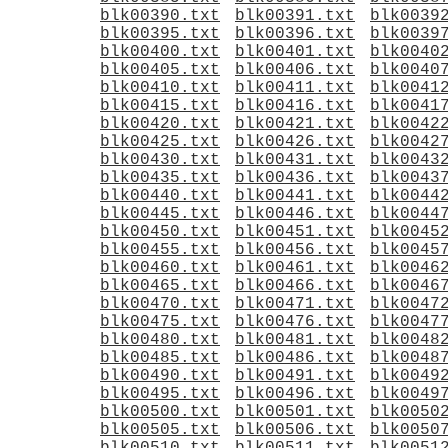
blk00390.txt
blk00391.txt
blk0039
blk00395.txt
blk00396.txt
blk0039
blk00400.txt
blk00401.txt
blk0040
blk00405.txt
blk00406.txt
blk0040
blk00410.txt
blk00411.txt
blk0041
blk00415.txt
blk00416.txt
blk0041
blk00420.txt
blk00421.txt
blk0042
blk00425.txt
blk00426.txt
blk0042
blk00430.txt
blk00431.txt
blk0043
blk00435.txt
blk00436.txt
blk0043
blk00440.txt
blk00441.txt
blk0044
blk00445.txt
blk00446.txt
blk0044
blk00450.txt
blk00451.txt
blk0045
blk00455.txt
blk00456.txt
blk0045
blk00460.txt
blk00461.txt
blk0046
blk00465.txt
blk00466.txt
blk0046
blk00470.txt
blk00471.txt
blk0047
blk00475.txt
blk00476.txt
blk0047
blk00480.txt
blk00481.txt
blk0048
blk00485.txt
blk00486.txt
blk0048
blk00490.txt
blk00491.txt
blk0049
blk00495.txt
blk00496.txt
blk0049
blk00500.txt
blk00501.txt
blk0050
blk00505.txt
blk00506.txt
blk0050