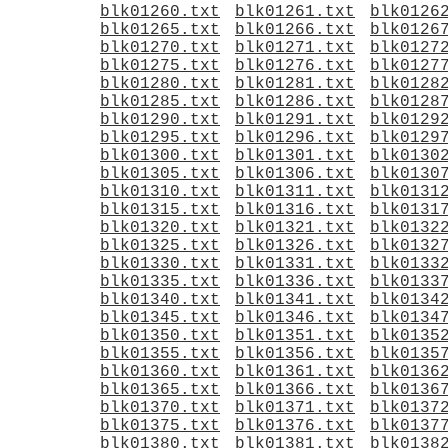
blk01260.txt
blk01261.txt
blk0126
blk01265.txt
blk01266.txt
blk0126
blk01270.txt
blk01271.txt
blk0127
blk01275.txt
blk01276.txt
blk0127
blk01280.txt
blk01281.txt
blk0128
blk01285.txt
blk01286.txt
blk0128
blk01290.txt
blk01291.txt
blk0129
blk01295.txt
blk01296.txt
blk0129
blk01300.txt
blk01301.txt
blk0130
blk01305.txt
blk01306.txt
blk0130
blk01310.txt
blk01311.txt
blk0131
blk01315.txt
blk01316.txt
blk0131
blk01320.txt
blk01321.txt
blk0132
blk01325.txt
blk01326.txt
blk0132
blk01330.txt
blk01331.txt
blk0133
blk01335.txt
blk01336.txt
blk0133
blk01340.txt
blk01341.txt
blk0134
blk01345.txt
blk01346.txt
blk0134
blk01350.txt
blk01351.txt
blk0135
blk01355.txt
blk01356.txt
blk0135
blk01360.txt
blk01361.txt
blk0136
blk01365.txt
blk01366.txt
blk0136
blk01370.txt
blk01371.txt
blk0137
blk01375.txt
blk01376.txt
blk0137
blk01380.txt
blk01381.txt
blk0138