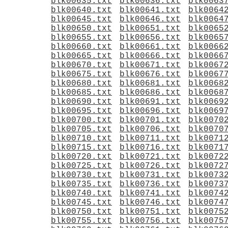
blk00635.txt
blk00636.txt
blk0063
blk00640.txt
blk00641.txt
blk0064
blk00645.txt
blk00646.txt
blk0064
blk00650.txt
blk00651.txt
blk0065
blk00655.txt
blk00656.txt
blk0065
blk00660.txt
blk00661.txt
blk0066
blk00665.txt
blk00666.txt
blk0066
blk00670.txt
blk00671.txt
blk0067
blk00675.txt
blk00676.txt
blk0067
blk00680.txt
blk00681.txt
blk0068
blk00685.txt
blk00686.txt
blk0068
blk00690.txt
blk00691.txt
blk0069
blk00695.txt
blk00696.txt
blk0069
blk00700.txt
blk00701.txt
blk0070
blk00705.txt
blk00706.txt
blk0070
blk00710.txt
blk00711.txt
blk0071
blk00715.txt
blk00716.txt
blk0071
blk00720.txt
blk00721.txt
blk0072
blk00725.txt
blk00726.txt
blk0072
blk00730.txt
blk00731.txt
blk0073
blk00735.txt
blk00736.txt
blk0073
blk00740.txt
blk00741.txt
blk0074
blk00745.txt
blk00746.txt
blk0074
blk00750.txt
blk00751.txt
blk0075
blk00755.txt
blk00756.txt
blk0075