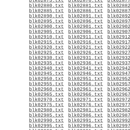
blk02875.txt
blk02876.txt
blk0287
blk02880.txt
blk02881.txt
blk0288
blk02885.txt
blk02886.txt
blk0288
blk02890.txt
blk02891.txt
blk0289
blk02895.txt
blk02896.txt
blk0289
blk02900.txt
blk02901.txt
blk0290
blk02905.txt
blk02906.txt
blk0290
blk02910.txt
blk02911.txt
blk0291
blk02915.txt
blk02916.txt
blk0291
blk02920.txt
blk02921.txt
blk0292
blk02925.txt
blk02926.txt
blk0292
blk02930.txt
blk02931.txt
blk0293
blk02935.txt
blk02936.txt
blk0293
blk02940.txt
blk02941.txt
blk0294
blk02945.txt
blk02946.txt
blk0294
blk02950.txt
blk02951.txt
blk0295
blk02955.txt
blk02956.txt
blk0295
blk02960.txt
blk02961.txt
blk0296
blk02965.txt
blk02966.txt
blk0296
blk02970.txt
blk02971.txt
blk0297
blk02975.txt
blk02976.txt
blk0297
blk02980.txt
blk02981.txt
blk0298
blk02985.txt
blk02986.txt
blk0298
blk02990.txt
blk02991.txt
blk0299
blk02995.txt
blk02996.txt
blk0299