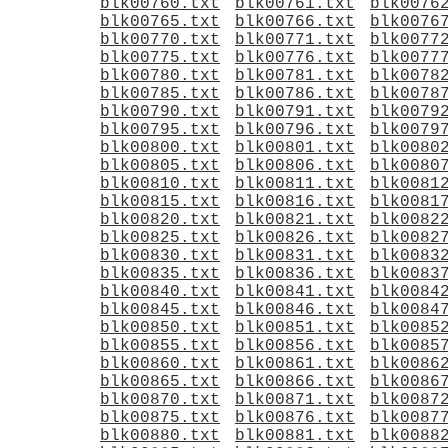
blk00760.txt
blk00761.txt
blk0076
blk00765.txt
blk00766.txt
blk0076
blk00770.txt
blk00771.txt
blk0077
blk00775.txt
blk00776.txt
blk0077
blk00780.txt
blk00781.txt
blk0078
blk00785.txt
blk00786.txt
blk0078
blk00790.txt
blk00791.txt
blk0079
blk00795.txt
blk00796.txt
blk0079
blk00800.txt
blk00801.txt
blk0080
blk00805.txt
blk00806.txt
blk0080
blk00810.txt
blk00811.txt
blk0081
blk00815.txt
blk00816.txt
blk0081
blk00820.txt
blk00821.txt
blk0082
blk00825.txt
blk00826.txt
blk0082
blk00830.txt
blk00831.txt
blk0083
blk00835.txt
blk00836.txt
blk0083
blk00840.txt
blk00841.txt
blk0084
blk00845.txt
blk00846.txt
blk0084
blk00850.txt
blk00851.txt
blk0085
blk00855.txt
blk00856.txt
blk0085
blk00860.txt
blk00861.txt
blk0086
blk00865.txt
blk00866.txt
blk0086
blk00870.txt
blk00871.txt
blk0087
blk00875.txt
blk00876.txt
blk0087
blk00880.txt
blk00881.txt
blk0088