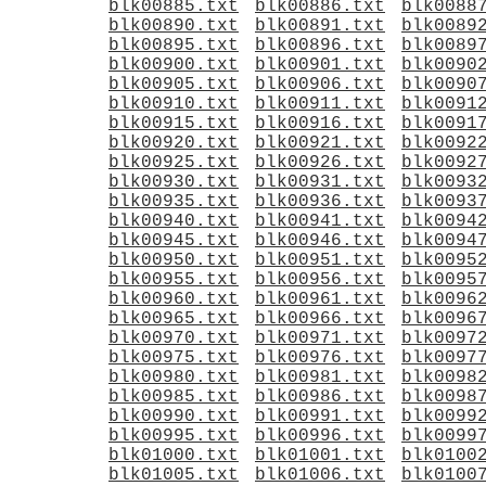
blk00885.txt
blk00886.txt
blk0088
blk00890.txt
blk00891.txt
blk0089
blk00895.txt
blk00896.txt
blk0089
blk00900.txt
blk00901.txt
blk0090
blk00905.txt
blk00906.txt
blk0090
blk00910.txt
blk00911.txt
blk0091
blk00915.txt
blk00916.txt
blk0091
blk00920.txt
blk00921.txt
blk0092
blk00925.txt
blk00926.txt
blk0092
blk00930.txt
blk00931.txt
blk0093
blk00935.txt
blk00936.txt
blk0093
blk00940.txt
blk00941.txt
blk0094
blk00945.txt
blk00946.txt
blk0094
blk00950.txt
blk00951.txt
blk0095
blk00955.txt
blk00956.txt
blk0095
blk00960.txt
blk00961.txt
blk0096
blk00965.txt
blk00966.txt
blk0096
blk00970.txt
blk00971.txt
blk0097
blk00975.txt
blk00976.txt
blk0097
blk00980.txt
blk00981.txt
blk0098
blk00985.txt
blk00986.txt
blk0098
blk00990.txt
blk00991.txt
blk0099
blk00995.txt
blk00996.txt
blk0099
blk01000.txt
blk01001.txt
blk0100
blk01005.txt
blk01006.txt
blk0100