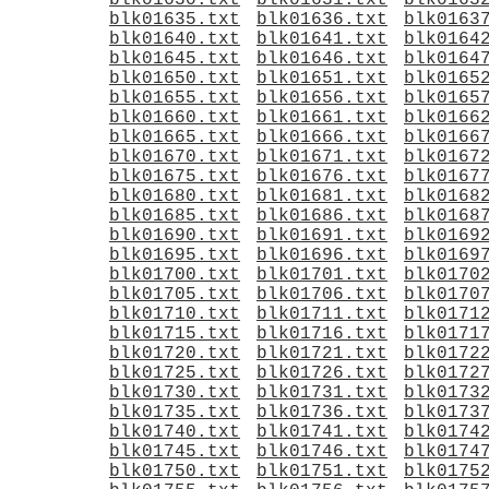
blk01630.txt
blk01631.txt
blk0163
blk01635.txt
blk01636.txt
blk0163
blk01640.txt
blk01641.txt
blk0164
blk01645.txt
blk01646.txt
blk0164
blk01650.txt
blk01651.txt
blk0165
blk01655.txt
blk01656.txt
blk0165
blk01660.txt
blk01661.txt
blk0166
blk01665.txt
blk01666.txt
blk0166
blk01670.txt
blk01671.txt
blk0167
blk01675.txt
blk01676.txt
blk0167
blk01680.txt
blk01681.txt
blk0168
blk01685.txt
blk01686.txt
blk0168
blk01690.txt
blk01691.txt
blk0169
blk01695.txt
blk01696.txt
blk0169
blk01700.txt
blk01701.txt
blk0170
blk01705.txt
blk01706.txt
blk0170
blk01710.txt
blk01711.txt
blk0171
blk01715.txt
blk01716.txt
blk0171
blk01720.txt
blk01721.txt
blk0172
blk01725.txt
blk01726.txt
blk0172
blk01730.txt
blk01731.txt
blk0173
blk01735.txt
blk01736.txt
blk0173
blk01740.txt
blk01741.txt
blk0174
blk01745.txt
blk01746.txt
blk0174
blk01750.txt
blk01751.txt
blk0175