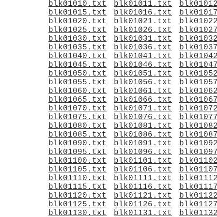
blk01010.txt
blk01011.txt
blk0101
blk01015.txt
blk01016.txt
blk0101
blk01020.txt
blk01021.txt
blk0102
blk01025.txt
blk01026.txt
blk0102
blk01030.txt
blk01031.txt
blk0103
blk01035.txt
blk01036.txt
blk0103
blk01040.txt
blk01041.txt
blk0104
blk01045.txt
blk01046.txt
blk0104
blk01050.txt
blk01051.txt
blk0105
blk01055.txt
blk01056.txt
blk0105
blk01060.txt
blk01061.txt
blk0106
blk01065.txt
blk01066.txt
blk0106
blk01070.txt
blk01071.txt
blk0107
blk01075.txt
blk01076.txt
blk0107
blk01080.txt
blk01081.txt
blk0108
blk01085.txt
blk01086.txt
blk0108
blk01090.txt
blk01091.txt
blk0109
blk01095.txt
blk01096.txt
blk0109
blk01100.txt
blk01101.txt
blk0110
blk01105.txt
blk01106.txt
blk0110
blk01110.txt
blk01111.txt
blk0111
blk01115.txt
blk01116.txt
blk0111
blk01120.txt
blk01121.txt
blk0112
blk01125.txt
blk01126.txt
blk0112
blk01130.txt
blk01131.txt
blk0113