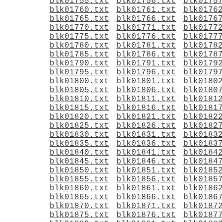
blk01755.txt
blk01756.txt
blk0175
blk01760.txt
blk01761.txt
blk0176
blk01765.txt
blk01766.txt
blk0176
blk01770.txt
blk01771.txt
blk0177
blk01775.txt
blk01776.txt
blk0177
blk01780.txt
blk01781.txt
blk0178
blk01785.txt
blk01786.txt
blk0178
blk01790.txt
blk01791.txt
blk0179
blk01795.txt
blk01796.txt
blk0179
blk01800.txt
blk01801.txt
blk0180
blk01805.txt
blk01806.txt
blk0180
blk01810.txt
blk01811.txt
blk0181
blk01815.txt
blk01816.txt
blk0181
blk01820.txt
blk01821.txt
blk0182
blk01825.txt
blk01826.txt
blk0182
blk01830.txt
blk01831.txt
blk0183
blk01835.txt
blk01836.txt
blk0183
blk01840.txt
blk01841.txt
blk0184
blk01845.txt
blk01846.txt
blk0184
blk01850.txt
blk01851.txt
blk0185
blk01855.txt
blk01856.txt
blk0185
blk01860.txt
blk01861.txt
blk0186
blk01865.txt
blk01866.txt
blk0186
blk01870.txt
blk01871.txt
blk0187
blk01875.txt
blk01876.txt
blk0187