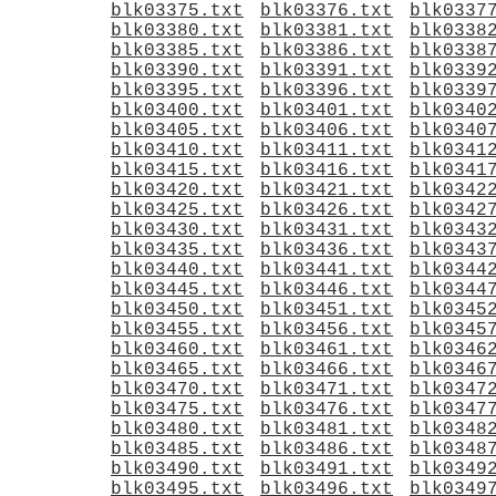
blk03375.txt
blk03376.txt
blk0337
blk03380.txt
blk03381.txt
blk0338
blk03385.txt
blk03386.txt
blk0338
blk03390.txt
blk03391.txt
blk0339
blk03395.txt
blk03396.txt
blk0339
blk03400.txt
blk03401.txt
blk0340
blk03405.txt
blk03406.txt
blk0340
blk03410.txt
blk03411.txt
blk0341
blk03415.txt
blk03416.txt
blk0341
blk03420.txt
blk03421.txt
blk0342
blk03425.txt
blk03426.txt
blk0342
blk03430.txt
blk03431.txt
blk0343
blk03435.txt
blk03436.txt
blk0343
blk03440.txt
blk03441.txt
blk0344
blk03445.txt
blk03446.txt
blk0344
blk03450.txt
blk03451.txt
blk0345
blk03455.txt
blk03456.txt
blk0345
blk03460.txt
blk03461.txt
blk0346
blk03465.txt
blk03466.txt
blk0346
blk03470.txt
blk03471.txt
blk0347
blk03475.txt
blk03476.txt
blk0347
blk03480.txt
blk03481.txt
blk0348
blk03485.txt
blk03486.txt
blk0348
blk03490.txt
blk03491.txt
blk0349
blk03495.txt
blk03496.txt
blk0349