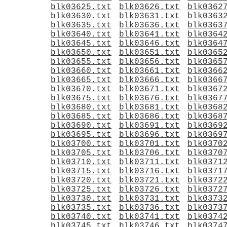
blk03625.txt
blk03626.txt
blk0362
blk03630.txt
blk03631.txt
blk0363
blk03635.txt
blk03636.txt
blk0363
blk03640.txt
blk03641.txt
blk0364
blk03645.txt
blk03646.txt
blk0364
blk03650.txt
blk03651.txt
blk0365
blk03655.txt
blk03656.txt
blk0365
blk03660.txt
blk03661.txt
blk0366
blk03665.txt
blk03666.txt
blk0366
blk03670.txt
blk03671.txt
blk0367
blk03675.txt
blk03676.txt
blk0367
blk03680.txt
blk03681.txt
blk0368
blk03685.txt
blk03686.txt
blk0368
blk03690.txt
blk03691.txt
blk0369
blk03695.txt
blk03696.txt
blk0369
blk03700.txt
blk03701.txt
blk0370
blk03705.txt
blk03706.txt
blk0370
blk03710.txt
blk03711.txt
blk0371
blk03715.txt
blk03716.txt
blk0371
blk03720.txt
blk03721.txt
blk0372
blk03725.txt
blk03726.txt
blk0372
blk03730.txt
blk03731.txt
blk0373
blk03735.txt
blk03736.txt
blk0373
blk03740.txt
blk03741.txt
blk0374
blk03745.txt
blk03746.txt
blk0374