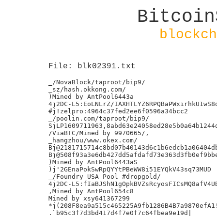
Bitcoin
blockch
File: blk02391.txt
_/NovaBlock/taproot/bip9/

_sz/hash.okkong.com/

)Mined by AntPool6443a

4j2DC-L5:EoLNLrZ/IAXHTLYZ6RPQBaPWxirhkU1wS8o
#j!zelpro:4964c37fed2ee6f0596a34bcc2

_/poolin.com/taproot/bip9/

SjLP1609711963,8abd63e24058ed28e5b0a64b1244d
/ViaBTC/Mined by 9970665/,

_hangzhou/www.okex.com/

Bj@2181715714c8bd07b40143d6c1b6edcb1a06404db
Bj@508f93a3e6db427dd5afdafd73e363d3fb0ef9bbe
)Mined by AntPool6443aS

)j'2GEnaPokSwRpQYYtPBeWW8i51EYQkV43sq73MUD

_/Foundry USA Pool #dropgold/

4j2DC-L5:fIaBJShN1gOpkBVZsRcyosFICsMQ8afV4UB
,Mined by AntPool654c8

Mined by xsy641367299

*j(208F8ea9a515c465225A9fb1286B4B7a9870efA1!
.`b95c3f7d3bd417d4f7e0f7c64fbea9e19d|
