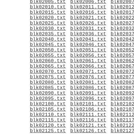
blk02005.txt
blk02006.txt
blk0200
blk02010.txt
blk02011.txt
blk0201
blk02015.txt
blk02016.txt
blk0201
blk02020.txt
blk02021.txt
blk0202
blk02025.txt
blk02026.txt
blk0202
blk02030.txt
blk02031.txt
blk0203
blk02035.txt
blk02036.txt
blk0203
blk02040.txt
blk02041.txt
blk0204
blk02045.txt
blk02046.txt
blk0204
blk02050.txt
blk02051.txt
blk0205
blk02055.txt
blk02056.txt
blk0205
blk02060.txt
blk02061.txt
blk0206
blk02065.txt
blk02066.txt
blk0206
blk02070.txt
blk02071.txt
blk0207
blk02075.txt
blk02076.txt
blk0207
blk02080.txt
blk02081.txt
blk0208
blk02085.txt
blk02086.txt
blk0208
blk02090.txt
blk02091.txt
blk0209
blk02095.txt
blk02096.txt
blk0209
blk02100.txt
blk02101.txt
blk0210
blk02105.txt
blk02106.txt
blk0210
blk02110.txt
blk02111.txt
blk0211
blk02115.txt
blk02116.txt
blk0211
blk02120.txt
blk02121.txt
blk0212
blk02125.txt
blk02126.txt
blk0212