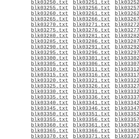
blk03250.txt
blk03251.txt
blk0325
blk03255.txt
blk03256.txt
blk0325
blk03260.txt
blk03261.txt
blk0326
blk03265.txt
blk03266.txt
blk0326
blk03270.txt
blk03271.txt
blk0327
blk03275.txt
blk03276.txt
blk0327
blk03280.txt
blk03281.txt
blk0328
blk03285.txt
blk03286.txt
blk0328
blk03290.txt
blk03291.txt
blk0329
blk03295.txt
blk03296.txt
blk0329
blk03300.txt
blk03301.txt
blk0330
blk03305.txt
blk03306.txt
blk0330
blk03310.txt
blk03311.txt
blk0331
blk03315.txt
blk03316.txt
blk0331
blk03320.txt
blk03321.txt
blk0332
blk03325.txt
blk03326.txt
blk0332
blk03330.txt
blk03331.txt
blk0333
blk03335.txt
blk03336.txt
blk0333
blk03340.txt
blk03341.txt
blk0334
blk03345.txt
blk03346.txt
blk0334
blk03350.txt
blk03351.txt
blk0335
blk03355.txt
blk03356.txt
blk0335
blk03360.txt
blk03361.txt
blk0336
blk03365.txt
blk03366.txt
blk0336
blk03370.txt
blk03371.txt
blk0337