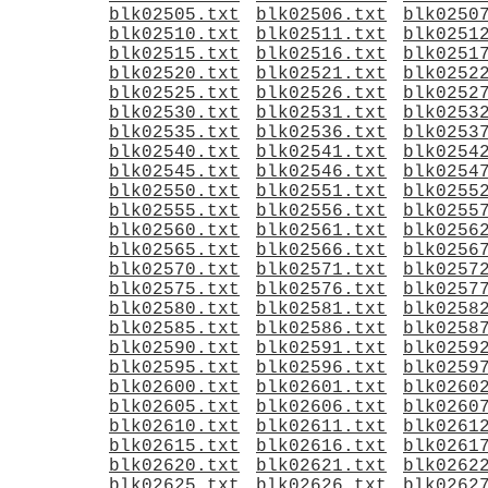
blk02505.txt
blk02506.txt
blk0250
blk02510.txt
blk02511.txt
blk0251
blk02515.txt
blk02516.txt
blk0251
blk02520.txt
blk02521.txt
blk0252
blk02525.txt
blk02526.txt
blk0252
blk02530.txt
blk02531.txt
blk0253
blk02535.txt
blk02536.txt
blk0253
blk02540.txt
blk02541.txt
blk0254
blk02545.txt
blk02546.txt
blk0254
blk02550.txt
blk02551.txt
blk0255
blk02555.txt
blk02556.txt
blk0255
blk02560.txt
blk02561.txt
blk0256
blk02565.txt
blk02566.txt
blk0256
blk02570.txt
blk02571.txt
blk0257
blk02575.txt
blk02576.txt
blk0257
blk02580.txt
blk02581.txt
blk0258
blk02585.txt
blk02586.txt
blk0258
blk02590.txt
blk02591.txt
blk0259
blk02595.txt
blk02596.txt
blk0259
blk02600.txt
blk02601.txt
blk0260
blk02605.txt
blk02606.txt
blk0260
blk02610.txt
blk02611.txt
blk0261
blk02615.txt
blk02616.txt
blk0261
blk02620.txt
blk02621.txt
blk0262
blk02625.txt
blk02626.txt
blk0262