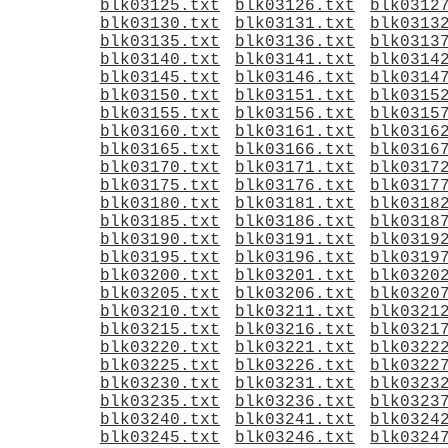
blk03125.txt
blk03126.txt
blk0312
blk03130.txt
blk03131.txt
blk0313
blk03135.txt
blk03136.txt
blk0313
blk03140.txt
blk03141.txt
blk0314
blk03145.txt
blk03146.txt
blk0314
blk03150.txt
blk03151.txt
blk0315
blk03155.txt
blk03156.txt
blk0315
blk03160.txt
blk03161.txt
blk0316
blk03165.txt
blk03166.txt
blk0316
blk03170.txt
blk03171.txt
blk0317
blk03175.txt
blk03176.txt
blk0317
blk03180.txt
blk03181.txt
blk0318
blk03185.txt
blk03186.txt
blk0318
blk03190.txt
blk03191.txt
blk0319
blk03195.txt
blk03196.txt
blk0319
blk03200.txt
blk03201.txt
blk0320
blk03205.txt
blk03206.txt
blk0320
blk03210.txt
blk03211.txt
blk0321
blk03215.txt
blk03216.txt
blk0321
blk03220.txt
blk03221.txt
blk0322
blk03225.txt
blk03226.txt
blk0322
blk03230.txt
blk03231.txt
blk0323
blk03235.txt
blk03236.txt
blk0323
blk03240.txt
blk03241.txt
blk0324
blk03245.txt
blk03246.txt
blk0324