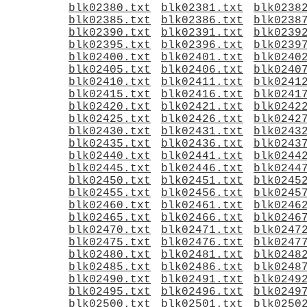
blk02380.txt
blk02381.txt
blk0238
blk02385.txt
blk02386.txt
blk0238
blk02390.txt
blk02391.txt
blk0239
blk02395.txt
blk02396.txt
blk0239
blk02400.txt
blk02401.txt
blk0240
blk02405.txt
blk02406.txt
blk0240
blk02410.txt
blk02411.txt
blk0241
blk02415.txt
blk02416.txt
blk0241
blk02420.txt
blk02421.txt
blk0242
blk02425.txt
blk02426.txt
blk0242
blk02430.txt
blk02431.txt
blk0243
blk02435.txt
blk02436.txt
blk0243
blk02440.txt
blk02441.txt
blk0244
blk02445.txt
blk02446.txt
blk0244
blk02450.txt
blk02451.txt
blk0245
blk02455.txt
blk02456.txt
blk0245
blk02460.txt
blk02461.txt
blk0246
blk02465.txt
blk02466.txt
blk0246
blk02470.txt
blk02471.txt
blk0247
blk02475.txt
blk02476.txt
blk0247
blk02480.txt
blk02481.txt
blk0248
blk02485.txt
blk02486.txt
blk0248
blk02490.txt
blk02491.txt
blk0249
blk02495.txt
blk02496.txt
blk0249
blk02500.txt
blk02501.txt
blk0250