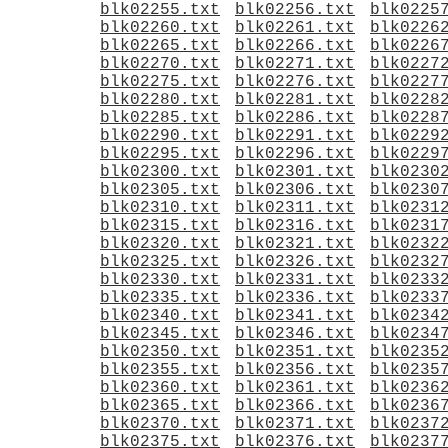
blk02255.txt
blk02256.txt
blk0225
blk02260.txt
blk02261.txt
blk0226
blk02265.txt
blk02266.txt
blk0226
blk02270.txt
blk02271.txt
blk0227
blk02275.txt
blk02276.txt
blk0227
blk02280.txt
blk02281.txt
blk0228
blk02285.txt
blk02286.txt
blk0228
blk02290.txt
blk02291.txt
blk0229
blk02295.txt
blk02296.txt
blk0229
blk02300.txt
blk02301.txt
blk0230
blk02305.txt
blk02306.txt
blk0230
blk02310.txt
blk02311.txt
blk0231
blk02315.txt
blk02316.txt
blk0231
blk02320.txt
blk02321.txt
blk0232
blk02325.txt
blk02326.txt
blk0232
blk02330.txt
blk02331.txt
blk0233
blk02335.txt
blk02336.txt
blk0233
blk02340.txt
blk02341.txt
blk0234
blk02345.txt
blk02346.txt
blk0234
blk02350.txt
blk02351.txt
blk0235
blk02355.txt
blk02356.txt
blk0235
blk02360.txt
blk02361.txt
blk0236
blk02365.txt
blk02366.txt
blk0236
blk02370.txt
blk02371.txt
blk0237
blk02375.txt
blk02376.txt
blk0237