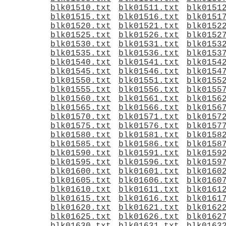
blk01510.txt
blk01511.txt
blk0151
blk01515.txt
blk01516.txt
blk0151
blk01520.txt
blk01521.txt
blk0152
blk01525.txt
blk01526.txt
blk0152
blk01530.txt
blk01531.txt
blk0153
blk01535.txt
blk01536.txt
blk0153
blk01540.txt
blk01541.txt
blk0154
blk01545.txt
blk01546.txt
blk0154
blk01550.txt
blk01551.txt
blk0155
blk01555.txt
blk01556.txt
blk0155
blk01560.txt
blk01561.txt
blk0156
blk01565.txt
blk01566.txt
blk0156
blk01570.txt
blk01571.txt
blk0157
blk01575.txt
blk01576.txt
blk0157
blk01580.txt
blk01581.txt
blk0158
blk01585.txt
blk01586.txt
blk0158
blk01590.txt
blk01591.txt
blk0159
blk01595.txt
blk01596.txt
blk0159
blk01600.txt
blk01601.txt
blk0160
blk01605.txt
blk01606.txt
blk0160
blk01610.txt
blk01611.txt
blk0161
blk01615.txt
blk01616.txt
blk0161
blk01620.txt
blk01621.txt
blk0162
blk01625.txt
blk01626.txt
blk0162