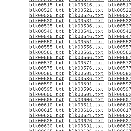
blk00510.txt
blk00511.txt
blk0051
blk00515.txt
blk00516.txt
blk0051
blk00520.txt
blk00521.txt
blk0052
blk00525.txt
blk00526.txt
blk0052
blk00530.txt
blk00531.txt
blk0053
blk00535.txt
blk00536.txt
blk0053
blk00540.txt
blk00541.txt
blk0054
blk00545.txt
blk00546.txt
blk0054
blk00550.txt
blk00551.txt
blk0055
blk00555.txt
blk00556.txt
blk0055
blk00560.txt
blk00561.txt
blk0056
blk00565.txt
blk00566.txt
blk0056
blk00570.txt
blk00571.txt
blk0057
blk00575.txt
blk00576.txt
blk0057
blk00580.txt
blk00581.txt
blk0058
blk00585.txt
blk00586.txt
blk0058
blk00590.txt
blk00591.txt
blk0059
blk00595.txt
blk00596.txt
blk0059
blk00600.txt
blk00601.txt
blk0060
blk00605.txt
blk00606.txt
blk0060
blk00610.txt
blk00611.txt
blk0061
blk00615.txt
blk00616.txt
blk0061
blk00620.txt
blk00621.txt
blk0062
blk00625.txt
blk00626.txt
blk0062
blk00630.txt
blk00631.txt
blk0063