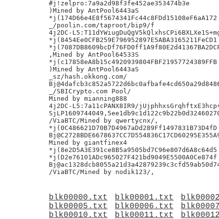
#j!zelpro:7a9a2d98f3fe452ae353474b3e

)Mined by AntPool6443aS

*j(174D66e4E8f5674341Fc44c8FDd15108eF6aA172

_/poolin.com/taproot/bip9/f

4j2DC-L5:T11dYWiugDuQgV5kQlxhsCPi6BXLXe1S+mg
*j(8454Ee0CFB259E796952897E5ABA3165211FeCD1

*j(7087DB8609bcDf76FD0ff1A9f80E2d41367BA2DCP
,Mined by AntPool64533S

*j(c17858eA8b15c4920939804FBF21957724389FFB

)Mined by AntPool6443aS

_sz/hash.okkong.com/

Bj@4dafcb3c852a5722d6bc0afbafe4cd650a29d8486
_/SBICrypto.com Pool/

Mined by mianning888

4j2DC-L5:7a11cPANX8IR9/jUjphhxsGrqhftxE3hcp+
SjLP1609744049,5ee1db9c1d122c9b22b0d32460270
/ViaBTC/Mined by qwertycnx/,

*j(0C486621D70B7D4967aDd289Ff1497831B73D4fD

Bj@C2728BDE6678637CC7D554836C17CD60295E355A9
Mined by giantfinex4

*j(8e2D5A3E391ce8B5a9505bd7C96e807d6A8c64d5

*j(D2e76101ADc965027F421bd9049E5500A0Ce874f

Bj@ac1328dcb8055a21d3a42879239c3cfd59ab50d74
blk00000.txt
blk00001.txt
blk0000
blk00005.txt
blk00006.txt
blk0000
blk00010.txt
blk00011.txt
blk0001