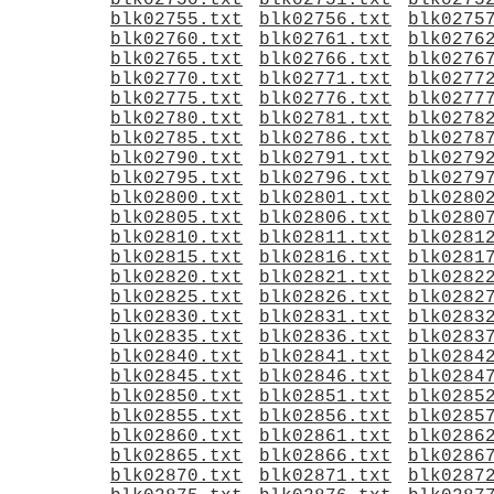
blk02750.txt
blk02751.txt
blk0275
blk02755.txt
blk02756.txt
blk0275
blk02760.txt
blk02761.txt
blk0276
blk02765.txt
blk02766.txt
blk0276
blk02770.txt
blk02771.txt
blk0277
blk02775.txt
blk02776.txt
blk0277
blk02780.txt
blk02781.txt
blk0278
blk02785.txt
blk02786.txt
blk0278
blk02790.txt
blk02791.txt
blk0279
blk02795.txt
blk02796.txt
blk0279
blk02800.txt
blk02801.txt
blk0280
blk02805.txt
blk02806.txt
blk0280
blk02810.txt
blk02811.txt
blk0281
blk02815.txt
blk02816.txt
blk0281
blk02820.txt
blk02821.txt
blk0282
blk02825.txt
blk02826.txt
blk0282
blk02830.txt
blk02831.txt
blk0283
blk02835.txt
blk02836.txt
blk0283
blk02840.txt
blk02841.txt
blk0284
blk02845.txt
blk02846.txt
blk0284
blk02850.txt
blk02851.txt
blk0285
blk02855.txt
blk02856.txt
blk0285
blk02860.txt
blk02861.txt
blk0286
blk02865.txt
blk02866.txt
blk0286
blk02870.txt
blk02871.txt
blk0287