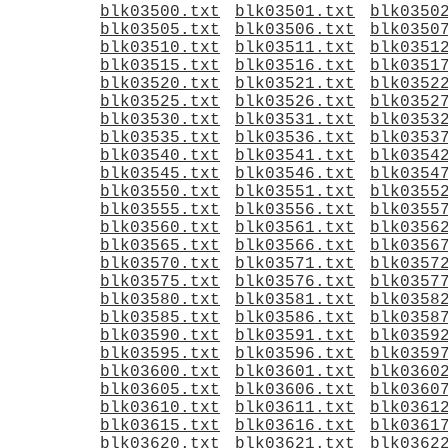
blk03500.txt
blk03501.txt
blk0350
blk03505.txt
blk03506.txt
blk0350
blk03510.txt
blk03511.txt
blk0351
blk03515.txt
blk03516.txt
blk0351
blk03520.txt
blk03521.txt
blk0352
blk03525.txt
blk03526.txt
blk0352
blk03530.txt
blk03531.txt
blk0353
blk03535.txt
blk03536.txt
blk0353
blk03540.txt
blk03541.txt
blk0354
blk03545.txt
blk03546.txt
blk0354
blk03550.txt
blk03551.txt
blk0355
blk03555.txt
blk03556.txt
blk0355
blk03560.txt
blk03561.txt
blk0356
blk03565.txt
blk03566.txt
blk0356
blk03570.txt
blk03571.txt
blk0357
blk03575.txt
blk03576.txt
blk0357
blk03580.txt
blk03581.txt
blk0358
blk03585.txt
blk03586.txt
blk0358
blk03590.txt
blk03591.txt
blk0359
blk03595.txt
blk03596.txt
blk0359
blk03600.txt
blk03601.txt
blk0360
blk03605.txt
blk03606.txt
blk0360
blk03610.txt
blk03611.txt
blk0361
blk03615.txt
blk03616.txt
blk0361
blk03620.txt
blk03621.txt
blk0362