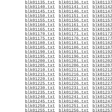
blk01135.txt
blk01136.txt
blk0113
blk01140.txt
blk01141.txt
blk0114
blk01145.txt
blk01146.txt
blk0114
blk01150.txt
blk01151.txt
blk0115
blk01155.txt
blk01156.txt
blk0115
blk01160.txt
blk01161.txt
blk0116
blk01165.txt
blk01166.txt
blk0116
blk01170.txt
blk01171.txt
blk0117
blk01175.txt
blk01176.txt
blk0117
blk01180.txt
blk01181.txt
blk0118
blk01185.txt
blk01186.txt
blk0118
blk01190.txt
blk01191.txt
blk0119
blk01195.txt
blk01196.txt
blk0119
blk01200.txt
blk01201.txt
blk0120
blk01205.txt
blk01206.txt
blk0120
blk01210.txt
blk01211.txt
blk0121
blk01215.txt
blk01216.txt
blk0121
blk01220.txt
blk01221.txt
blk0122
blk01225.txt
blk01226.txt
blk0122
blk01230.txt
blk01231.txt
blk0123
blk01235.txt
blk01236.txt
blk0123
blk01240.txt
blk01241.txt
blk0124
blk01245.txt
blk01246.txt
blk0124
blk01250.txt
blk01251.txt
blk0125
blk01255.txt
blk01256.txt
blk0125