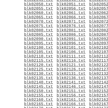
blk02045.txt
blk02046.txt
blk0204
blk02050.txt
blk02051.txt
blk0205
blk02055.txt
blk02056.txt
blk0205
blk02060.txt
blk02061.txt
blk0206
blk02065.txt
blk02066.txt
blk0206
blk02070.txt
blk02071.txt
blk0207
blk02075.txt
blk02076.txt
blk0207
blk02080.txt
blk02081.txt
blk0208
blk02085.txt
blk02086.txt
blk0208
blk02090.txt
blk02091.txt
blk0209
blk02095.txt
blk02096.txt
blk0209
blk02100.txt
blk02101.txt
blk0210
blk02105.txt
blk02106.txt
blk0210
blk02110.txt
blk02111.txt
blk0211
blk02115.txt
blk02116.txt
blk0211
blk02120.txt
blk02121.txt
blk0212
blk02125.txt
blk02126.txt
blk0212
blk02130.txt
blk02131.txt
blk0213
blk02135.txt
blk02136.txt
blk0213
blk02140.txt
blk02141.txt
blk0214
blk02145.txt
blk02146.txt
blk0214
blk02150.txt
blk02151.txt
blk0215
blk02155.txt
blk02156.txt
blk0215
blk02160.txt
blk02161.txt
blk0216
blk02165.txt
blk02166.txt
blk0216