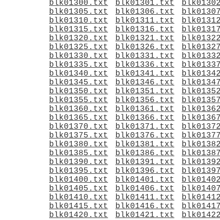
blk01300.txt
blk01301.txt
blk0130
blk01305.txt
blk01306.txt
blk0130
blk01310.txt
blk01311.txt
blk0131
blk01315.txt
blk01316.txt
blk0131
blk01320.txt
blk01321.txt
blk0132
blk01325.txt
blk01326.txt
blk0132
blk01330.txt
blk01331.txt
blk0133
blk01335.txt
blk01336.txt
blk0133
blk01340.txt
blk01341.txt
blk0134
blk01345.txt
blk01346.txt
blk0134
blk01350.txt
blk01351.txt
blk0135
blk01355.txt
blk01356.txt
blk0135
blk01360.txt
blk01361.txt
blk0136
blk01365.txt
blk01366.txt
blk0136
blk01370.txt
blk01371.txt
blk0137
blk01375.txt
blk01376.txt
blk0137
blk01380.txt
blk01381.txt
blk0138
blk01385.txt
blk01386.txt
blk0138
blk01390.txt
blk01391.txt
blk0139
blk01395.txt
blk01396.txt
blk0139
blk01400.txt
blk01401.txt
blk0140
blk01405.txt
blk01406.txt
blk0140
blk01410.txt
blk01411.txt
blk0141
blk01415.txt
blk01416.txt
blk0141
blk01420.txt
blk01421.txt
blk0142