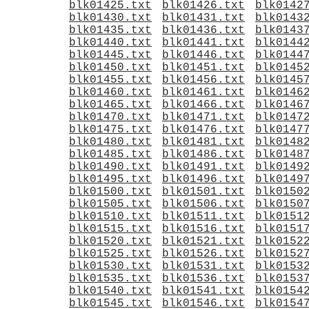
blk01425.txt
blk01426.txt
blk0142
blk01430.txt
blk01431.txt
blk0143
blk01435.txt
blk01436.txt
blk0143
blk01440.txt
blk01441.txt
blk0144
blk01445.txt
blk01446.txt
blk0144
blk01450.txt
blk01451.txt
blk0145
blk01455.txt
blk01456.txt
blk0145
blk01460.txt
blk01461.txt
blk0146
blk01465.txt
blk01466.txt
blk0146
blk01470.txt
blk01471.txt
blk0147
blk01475.txt
blk01476.txt
blk0147
blk01480.txt
blk01481.txt
blk0148
blk01485.txt
blk01486.txt
blk0148
blk01490.txt
blk01491.txt
blk0149
blk01495.txt
blk01496.txt
blk0149
blk01500.txt
blk01501.txt
blk0150
blk01505.txt
blk01506.txt
blk0150
blk01510.txt
blk01511.txt
blk0151
blk01515.txt
blk01516.txt
blk0151
blk01520.txt
blk01521.txt
blk0152
blk01525.txt
blk01526.txt
blk0152
blk01530.txt
blk01531.txt
blk0153
blk01535.txt
blk01536.txt
blk0153
blk01540.txt
blk01541.txt
blk0154
blk01545.txt
blk01546.txt
blk0154