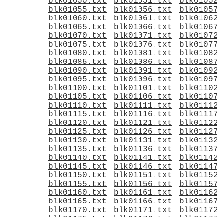
blk01050.txt
blk01051.txt
blk0105
blk01055.txt
blk01056.txt
blk0105
blk01060.txt
blk01061.txt
blk0106
blk01065.txt
blk01066.txt
blk0106
blk01070.txt
blk01071.txt
blk0107
blk01075.txt
blk01076.txt
blk0107
blk01080.txt
blk01081.txt
blk0108
blk01085.txt
blk01086.txt
blk0108
blk01090.txt
blk01091.txt
blk0109
blk01095.txt
blk01096.txt
blk0109
blk01100.txt
blk01101.txt
blk0110
blk01105.txt
blk01106.txt
blk0110
blk01110.txt
blk01111.txt
blk0111
blk01115.txt
blk01116.txt
blk0111
blk01120.txt
blk01121.txt
blk0112
blk01125.txt
blk01126.txt
blk0112
blk01130.txt
blk01131.txt
blk0113
blk01135.txt
blk01136.txt
blk0113
blk01140.txt
blk01141.txt
blk0114
blk01145.txt
blk01146.txt
blk0114
blk01150.txt
blk01151.txt
blk0115
blk01155.txt
blk01156.txt
blk0115
blk01160.txt
blk01161.txt
blk0116
blk01165.txt
blk01166.txt
blk0116
blk01170.txt
blk01171.txt
blk0117