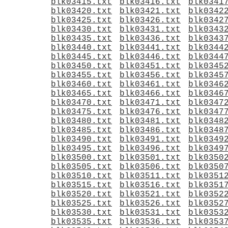
blk03415.txt
blk03416.txt
blk0341
blk03420.txt
blk03421.txt
blk0342
blk03425.txt
blk03426.txt
blk0342
blk03430.txt
blk03431.txt
blk0343
blk03435.txt
blk03436.txt
blk0343
blk03440.txt
blk03441.txt
blk0344
blk03445.txt
blk03446.txt
blk0344
blk03450.txt
blk03451.txt
blk0345
blk03455.txt
blk03456.txt
blk0345
blk03460.txt
blk03461.txt
blk0346
blk03465.txt
blk03466.txt
blk0346
blk03470.txt
blk03471.txt
blk0347
blk03475.txt
blk03476.txt
blk0347
blk03480.txt
blk03481.txt
blk0348
blk03485.txt
blk03486.txt
blk0348
blk03490.txt
blk03491.txt
blk0349
blk03495.txt
blk03496.txt
blk0349
blk03500.txt
blk03501.txt
blk0350
blk03505.txt
blk03506.txt
blk0350
blk03510.txt
blk03511.txt
blk0351
blk03515.txt
blk03516.txt
blk0351
blk03520.txt
blk03521.txt
blk0352
blk03525.txt
blk03526.txt
blk0352
blk03530.txt
blk03531.txt
blk0353
blk03535.txt
blk03536.txt
blk0353