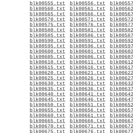
blk00555.txt
blk00556.txt
blk0055
blk00560.txt
blk00561.txt
blk0056
blk00565.txt
blk00566.txt
blk0056
blk00570.txt
blk00571.txt
blk0057
blk00575.txt
blk00576.txt
blk0057
blk00580.txt
blk00581.txt
blk0058
blk00585.txt
blk00586.txt
blk0058
blk00590.txt
blk00591.txt
blk0059
blk00595.txt
blk00596.txt
blk0059
blk00600.txt
blk00601.txt
blk0060
blk00605.txt
blk00606.txt
blk0060
blk00610.txt
blk00611.txt
blk0061
blk00615.txt
blk00616.txt
blk0061
blk00620.txt
blk00621.txt
blk0062
blk00625.txt
blk00626.txt
blk0062
blk00630.txt
blk00631.txt
blk0063
blk00635.txt
blk00636.txt
blk0063
blk00640.txt
blk00641.txt
blk0064
blk00645.txt
blk00646.txt
blk0064
blk00650.txt
blk00651.txt
blk0065
blk00655.txt
blk00656.txt
blk0065
blk00660.txt
blk00661.txt
blk0066
blk00665.txt
blk00666.txt
blk0066
blk00670.txt
blk00671.txt
blk0067
blk00675.txt
blk00676.txt
blk0067