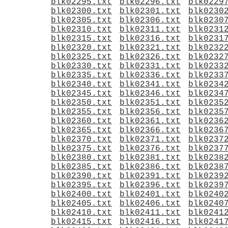
blk02295.txt
blk02296.txt
blk0229
blk02300.txt
blk02301.txt
blk0230
blk02305.txt
blk02306.txt
blk0230
blk02310.txt
blk02311.txt
blk0231
blk02315.txt
blk02316.txt
blk0231
blk02320.txt
blk02321.txt
blk0232
blk02325.txt
blk02326.txt
blk0232
blk02330.txt
blk02331.txt
blk0233
blk02335.txt
blk02336.txt
blk0233
blk02340.txt
blk02341.txt
blk0234
blk02345.txt
blk02346.txt
blk0234
blk02350.txt
blk02351.txt
blk0235
blk02355.txt
blk02356.txt
blk0235
blk02360.txt
blk02361.txt
blk0236
blk02365.txt
blk02366.txt
blk0236
blk02370.txt
blk02371.txt
blk0237
blk02375.txt
blk02376.txt
blk0237
blk02380.txt
blk02381.txt
blk0238
blk02385.txt
blk02386.txt
blk0238
blk02390.txt
blk02391.txt
blk0239
blk02395.txt
blk02396.txt
blk0239
blk02400.txt
blk02401.txt
blk0240
blk02405.txt
blk02406.txt
blk0240
blk02410.txt
blk02411.txt
blk0241
blk02415.txt
blk02416.txt
blk0241