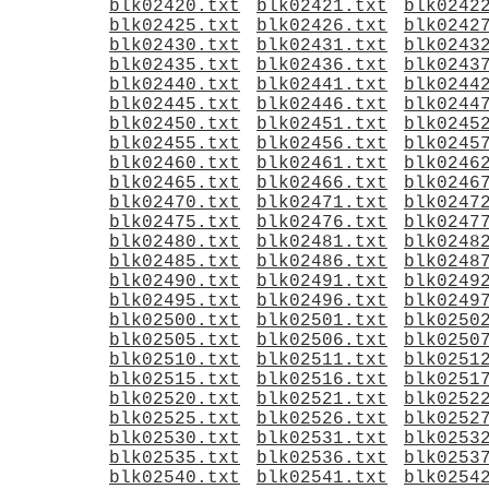
blk02420.txt
blk02421.txt
blk0242
blk02425.txt
blk02426.txt
blk0242
blk02430.txt
blk02431.txt
blk0243
blk02435.txt
blk02436.txt
blk0243
blk02440.txt
blk02441.txt
blk0244
blk02445.txt
blk02446.txt
blk0244
blk02450.txt
blk02451.txt
blk0245
blk02455.txt
blk02456.txt
blk0245
blk02460.txt
blk02461.txt
blk0246
blk02465.txt
blk02466.txt
blk0246
blk02470.txt
blk02471.txt
blk0247
blk02475.txt
blk02476.txt
blk0247
blk02480.txt
blk02481.txt
blk0248
blk02485.txt
blk02486.txt
blk0248
blk02490.txt
blk02491.txt
blk0249
blk02495.txt
blk02496.txt
blk0249
blk02500.txt
blk02501.txt
blk0250
blk02505.txt
blk02506.txt
blk0250
blk02510.txt
blk02511.txt
blk0251
blk02515.txt
blk02516.txt
blk0251
blk02520.txt
blk02521.txt
blk0252
blk02525.txt
blk02526.txt
blk0252
blk02530.txt
blk02531.txt
blk0253
blk02535.txt
blk02536.txt
blk0253
blk02540.txt
blk02541.txt
blk0254