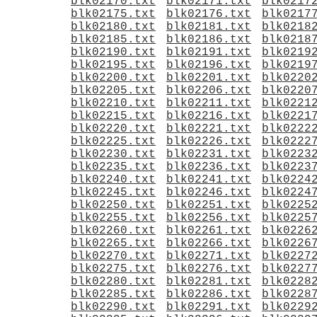
blk02170.txt
blk02171.txt
blk0217
blk02175.txt
blk02176.txt
blk0217
blk02180.txt
blk02181.txt
blk0218
blk02185.txt
blk02186.txt
blk0218
blk02190.txt
blk02191.txt
blk0219
blk02195.txt
blk02196.txt
blk0219
blk02200.txt
blk02201.txt
blk0220
blk02205.txt
blk02206.txt
blk0220
blk02210.txt
blk02211.txt
blk0221
blk02215.txt
blk02216.txt
blk0221
blk02220.txt
blk02221.txt
blk0222
blk02225.txt
blk02226.txt
blk0222
blk02230.txt
blk02231.txt
blk0223
blk02235.txt
blk02236.txt
blk0223
blk02240.txt
blk02241.txt
blk0224
blk02245.txt
blk02246.txt
blk0224
blk02250.txt
blk02251.txt
blk0225
blk02255.txt
blk02256.txt
blk0225
blk02260.txt
blk02261.txt
blk0226
blk02265.txt
blk02266.txt
blk0226
blk02270.txt
blk02271.txt
blk0227
blk02275.txt
blk02276.txt
blk0227
blk02280.txt
blk02281.txt
blk0228
blk02285.txt
blk02286.txt
blk0228
blk02290.txt
blk02291.txt
blk0229