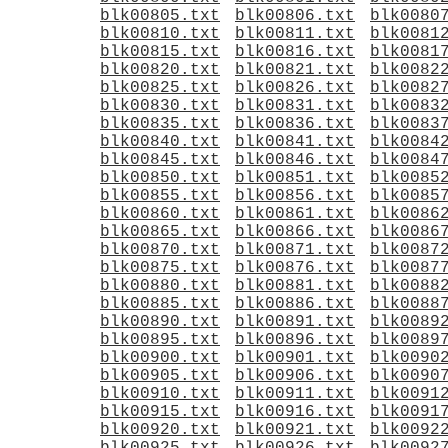
blk00805.txt
blk00806.txt
blk0080
blk00810.txt
blk00811.txt
blk0081
blk00815.txt
blk00816.txt
blk0081
blk00820.txt
blk00821.txt
blk0082
blk00825.txt
blk00826.txt
blk0082
blk00830.txt
blk00831.txt
blk0083
blk00835.txt
blk00836.txt
blk0083
blk00840.txt
blk00841.txt
blk0084
blk00845.txt
blk00846.txt
blk0084
blk00850.txt
blk00851.txt
blk0085
blk00855.txt
blk00856.txt
blk0085
blk00860.txt
blk00861.txt
blk0086
blk00865.txt
blk00866.txt
blk0086
blk00870.txt
blk00871.txt
blk0087
blk00875.txt
blk00876.txt
blk0087
blk00880.txt
blk00881.txt
blk0088
blk00885.txt
blk00886.txt
blk0088
blk00890.txt
blk00891.txt
blk0089
blk00895.txt
blk00896.txt
blk0089
blk00900.txt
blk00901.txt
blk0090
blk00905.txt
blk00906.txt
blk0090
blk00910.txt
blk00911.txt
blk0091
blk00915.txt
blk00916.txt
blk0091
blk00920.txt
blk00921.txt
blk0092