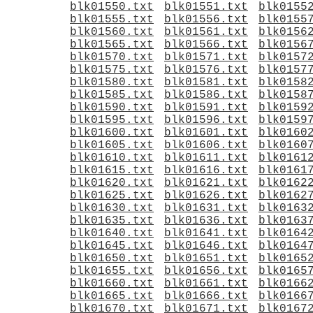
blk01550.txt
blk01551.txt
blk0155
blk01555.txt
blk01556.txt
blk0155
blk01560.txt
blk01561.txt
blk0156
blk01565.txt
blk01566.txt
blk0156
blk01570.txt
blk01571.txt
blk0157
blk01575.txt
blk01576.txt
blk0157
blk01580.txt
blk01581.txt
blk0158
blk01585.txt
blk01586.txt
blk0158
blk01590.txt
blk01591.txt
blk0159
blk01595.txt
blk01596.txt
blk0159
blk01600.txt
blk01601.txt
blk0160
blk01605.txt
blk01606.txt
blk0160
blk01610.txt
blk01611.txt
blk0161
blk01615.txt
blk01616.txt
blk0161
blk01620.txt
blk01621.txt
blk0162
blk01625.txt
blk01626.txt
blk0162
blk01630.txt
blk01631.txt
blk0163
blk01635.txt
blk01636.txt
blk0163
blk01640.txt
blk01641.txt
blk0164
blk01645.txt
blk01646.txt
blk0164
blk01650.txt
blk01651.txt
blk0165
blk01655.txt
blk01656.txt
blk0165
blk01660.txt
blk01661.txt
blk0166
blk01665.txt
blk01666.txt
blk0166
blk01670.txt
blk01671.txt
blk0167