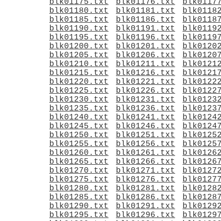
blk01175.txt
blk01176.txt
blk0117
blk01180.txt
blk01181.txt
blk0118
blk01185.txt
blk01186.txt
blk0118
blk01190.txt
blk01191.txt
blk0119
blk01195.txt
blk01196.txt
blk0119
blk01200.txt
blk01201.txt
blk0120
blk01205.txt
blk01206.txt
blk0120
blk01210.txt
blk01211.txt
blk0121
blk01215.txt
blk01216.txt
blk0121
blk01220.txt
blk01221.txt
blk0122
blk01225.txt
blk01226.txt
blk0122
blk01230.txt
blk01231.txt
blk0123
blk01235.txt
blk01236.txt
blk0123
blk01240.txt
blk01241.txt
blk0124
blk01245.txt
blk01246.txt
blk0124
blk01250.txt
blk01251.txt
blk0125
blk01255.txt
blk01256.txt
blk0125
blk01260.txt
blk01261.txt
blk0126
blk01265.txt
blk01266.txt
blk0126
blk01270.txt
blk01271.txt
blk0127
blk01275.txt
blk01276.txt
blk0127
blk01280.txt
blk01281.txt
blk0128
blk01285.txt
blk01286.txt
blk0128
blk01290.txt
blk01291.txt
blk0129
blk01295.txt
blk01296.txt
blk0129