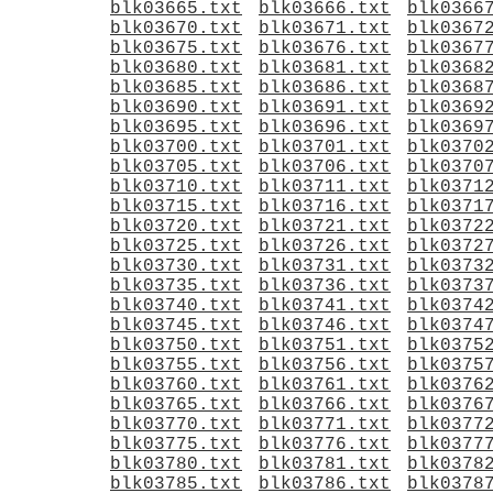
blk03665.txt
blk03666.txt
blk0366
blk03670.txt
blk03671.txt
blk0367
blk03675.txt
blk03676.txt
blk0367
blk03680.txt
blk03681.txt
blk0368
blk03685.txt
blk03686.txt
blk0368
blk03690.txt
blk03691.txt
blk0369
blk03695.txt
blk03696.txt
blk0369
blk03700.txt
blk03701.txt
blk0370
blk03705.txt
blk03706.txt
blk0370
blk03710.txt
blk03711.txt
blk0371
blk03715.txt
blk03716.txt
blk0371
blk03720.txt
blk03721.txt
blk0372
blk03725.txt
blk03726.txt
blk0372
blk03730.txt
blk03731.txt
blk0373
blk03735.txt
blk03736.txt
blk0373
blk03740.txt
blk03741.txt
blk0374
blk03745.txt
blk03746.txt
blk0374
blk03750.txt
blk03751.txt
blk0375
blk03755.txt
blk03756.txt
blk0375
blk03760.txt
blk03761.txt
blk0376
blk03765.txt
blk03766.txt
blk0376
blk03770.txt
blk03771.txt
blk0377
blk03775.txt
blk03776.txt
blk0377
blk03780.txt
blk03781.txt
blk0378
blk03785.txt
blk03786.txt
blk0378