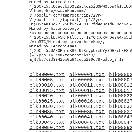
Mined by AntPool713-

4j2DC-L5:xUOacvbJDQZZaLtoZ5iB0WWQ65n4h1UIU0R
V`hangzhou/www.okex.com/

V`/poolin.com/taproot/bip9/2yr<

V`/poolin.com/taproot/bip9/2yr<

Bj@35b4013e273758f6c7459137fd4a8c1d689ec6c62
Mined by hasanpalenge

*0x0000000000000000000000000000000000000000u
4j2DC-L5:kLcASKmPtldJtc+1ZYGRxCXAHQgzA4xo5Lh
/ViaBTC/Mined by krivoshchekov/,

Mined by lebronjames

4j2DC-L5:UAE0Rh1qR80zU5KsypbreQYy3OGZxhBE8hS
)W`/poolin.com/taproot/bip9/

blk00000.txt
blk00001.txt
blk0000
blk00005.txt
blk00006.txt
blk0000
blk00010.txt
blk00011.txt
blk0001
blk00015.txt
blk00016.txt
blk0001
blk00020.txt
blk00021.txt
blk0002
blk00025.txt
blk00026.txt
blk0002
blk00030.txt
blk00031.txt
blk0003
blk00035.txt
blk00036.txt
blk0003
blk00040.txt
blk00041.txt
blk0004
blk00045.txt
blk00046.txt
blk0004
blk00050.txt
blk00051.txt
blk0005