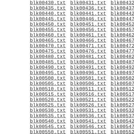
blk00430.txt
blk00431.txt
blk0043
blk00435.txt
blk00436.txt
blk0043
blk00440.txt
blk00441.txt
blk0044
blk00445.txt
blk00446.txt
blk0044
blk00450.txt
blk00451.txt
blk0045
blk00455.txt
blk00456.txt
blk0045
blk00460.txt
blk00461.txt
blk0046
blk00465.txt
blk00466.txt
blk0046
blk00470.txt
blk00471.txt
blk0047
blk00475.txt
blk00476.txt
blk0047
blk00480.txt
blk00481.txt
blk0048
blk00485.txt
blk00486.txt
blk0048
blk00490.txt
blk00491.txt
blk0049
blk00495.txt
blk00496.txt
blk0049
blk00500.txt
blk00501.txt
blk0050
blk00505.txt
blk00506.txt
blk0050
blk00510.txt
blk00511.txt
blk0051
blk00515.txt
blk00516.txt
blk0051
blk00520.txt
blk00521.txt
blk0052
blk00525.txt
blk00526.txt
blk0052
blk00530.txt
blk00531.txt
blk0053
blk00535.txt
blk00536.txt
blk0053
blk00540.txt
blk00541.txt
blk0054
blk00545.txt
blk00546.txt
blk0054
blk00550.txt
blk00551.txt
blk0055