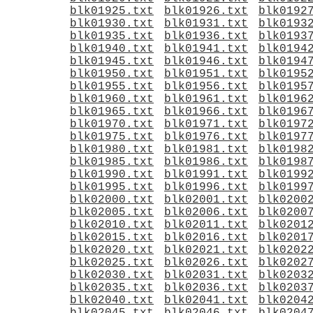
blk01925.txt
blk01926.txt
blk0192
blk01930.txt
blk01931.txt
blk0193
blk01935.txt
blk01936.txt
blk0193
blk01940.txt
blk01941.txt
blk0194
blk01945.txt
blk01946.txt
blk0194
blk01950.txt
blk01951.txt
blk0195
blk01955.txt
blk01956.txt
blk0195
blk01960.txt
blk01961.txt
blk0196
blk01965.txt
blk01966.txt
blk0196
blk01970.txt
blk01971.txt
blk0197
blk01975.txt
blk01976.txt
blk0197
blk01980.txt
blk01981.txt
blk0198
blk01985.txt
blk01986.txt
blk0198
blk01990.txt
blk01991.txt
blk0199
blk01995.txt
blk01996.txt
blk0199
blk02000.txt
blk02001.txt
blk0200
blk02005.txt
blk02006.txt
blk0200
blk02010.txt
blk02011.txt
blk0201
blk02015.txt
blk02016.txt
blk0201
blk02020.txt
blk02021.txt
blk0202
blk02025.txt
blk02026.txt
blk0202
blk02030.txt
blk02031.txt
blk0203
blk02035.txt
blk02036.txt
blk0203
blk02040.txt
blk02041.txt
blk0204