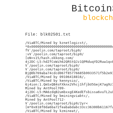
Bitcoin
blockch
File: blk02501.txt
/ViaBTC/Mined by kznetlogicst/,

*0x0000000000000000000000000000000000000000u
fV`/poolin.com/taproot/bip9/

:vV`/poolin.com/taproot/bip9/

[oN=s15/hash.okkong.com/

4j2DC-L5:hdZfCoWih62QRStQJz1QPRduqYD2Ruw1qv8
V`/poolin.com/taproot/bip9/

V`/poolin.com/taproot/bip9/

Bj@0b769aba74cdcd067f85776685b9933571f5b2e91
/ViaBTC/Mined by 09106418816/,

/ViaBTC/Mined by kennysio/,

6j4ion:1.QmSxQB4sFXknx2Vhcj1hfjbU5GejK7ag9z7
Mined by AntPool709-

4j2DC-L5:MA6zdqB2umbxxgE4KedEfsbissa6vuTL2uX
/ViaBTC/Mined by bminingviabtc/,

Mined by AntPool712-

V`/poolin.com/taproot/bip9/2yr<

[m*0x818f0da6ba72feababdabc33cc36300b61167fa
/ViaBTC/Mined by kzmineat/,
