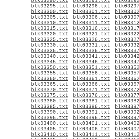
blk03290.txt
blk03291.txt
blk0329
blk03295.txt
blk03296.txt
blk0329
blk03300.txt
blk03301.txt
blk0330
blk03305.txt
blk03306.txt
blk0330
blk03310.txt
blk03311.txt
blk0331
blk03315.txt
blk03316.txt
blk0331
blk03320.txt
blk03321.txt
blk0332
blk03325.txt
blk03326.txt
blk0332
blk03330.txt
blk03331.txt
blk0333
blk03335.txt
blk03336.txt
blk0333
blk03340.txt
blk03341.txt
blk0334
blk03345.txt
blk03346.txt
blk0334
blk03350.txt
blk03351.txt
blk0335
blk03355.txt
blk03356.txt
blk0335
blk03360.txt
blk03361.txt
blk0336
blk03365.txt
blk03366.txt
blk0336
blk03370.txt
blk03371.txt
blk0337
blk03375.txt
blk03376.txt
blk0337
blk03380.txt
blk03381.txt
blk0338
blk03385.txt
blk03386.txt
blk0338
blk03390.txt
blk03391.txt
blk0339
blk03395.txt
blk03396.txt
blk0339
blk03400.txt
blk03401.txt
blk0340
blk03405.txt
blk03406.txt
blk0340
blk03410.txt
blk03411.txt
blk0341