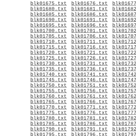
blk01675.txt
blk01676.txt
blk0167
blk01680.txt
blk01681.txt
blk0168
blk01685.txt
blk01686.txt
blk0168
blk01690.txt
blk01691.txt
blk0169
blk01695.txt
blk01696.txt
blk0169
blk01700.txt
blk01701.txt
blk0170
blk01705.txt
blk01706.txt
blk0170
blk01710.txt
blk01711.txt
blk0171
blk01715.txt
blk01716.txt
blk0171
blk01720.txt
blk01721.txt
blk0172
blk01725.txt
blk01726.txt
blk0172
blk01730.txt
blk01731.txt
blk0173
blk01735.txt
blk01736.txt
blk0173
blk01740.txt
blk01741.txt
blk0174
blk01745.txt
blk01746.txt
blk0174
blk01750.txt
blk01751.txt
blk0175
blk01755.txt
blk01756.txt
blk0175
blk01760.txt
blk01761.txt
blk0176
blk01765.txt
blk01766.txt
blk0176
blk01770.txt
blk01771.txt
blk0177
blk01775.txt
blk01776.txt
blk0177
blk01780.txt
blk01781.txt
blk0178
blk01785.txt
blk01786.txt
blk0178
blk01790.txt
blk01791.txt
blk0179
blk01795.txt
blk01796.txt
blk0179