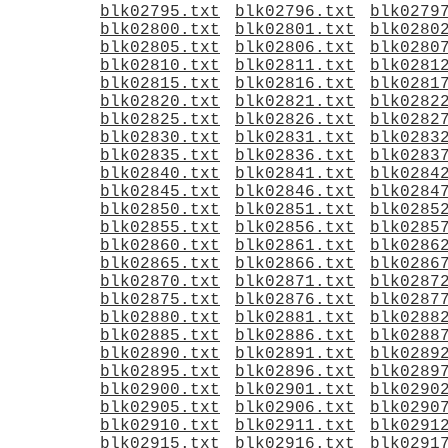
blk02795.txt
blk02796.txt
blk0279
blk02800.txt
blk02801.txt
blk0280
blk02805.txt
blk02806.txt
blk0280
blk02810.txt
blk02811.txt
blk0281
blk02815.txt
blk02816.txt
blk0281
blk02820.txt
blk02821.txt
blk0282
blk02825.txt
blk02826.txt
blk0282
blk02830.txt
blk02831.txt
blk0283
blk02835.txt
blk02836.txt
blk0283
blk02840.txt
blk02841.txt
blk0284
blk02845.txt
blk02846.txt
blk0284
blk02850.txt
blk02851.txt
blk0285
blk02855.txt
blk02856.txt
blk0285
blk02860.txt
blk02861.txt
blk0286
blk02865.txt
blk02866.txt
blk0286
blk02870.txt
blk02871.txt
blk0287
blk02875.txt
blk02876.txt
blk0287
blk02880.txt
blk02881.txt
blk0288
blk02885.txt
blk02886.txt
blk0288
blk02890.txt
blk02891.txt
blk0289
blk02895.txt
blk02896.txt
blk0289
blk02900.txt
blk02901.txt
blk0290
blk02905.txt
blk02906.txt
blk0290
blk02910.txt
blk02911.txt
blk0291
blk02915.txt
blk02916.txt
blk0291