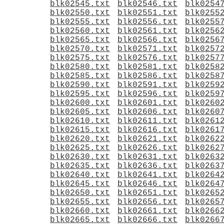
blk02545.txt
blk02546.txt
blk0254
blk02550.txt
blk02551.txt
blk0255
blk02555.txt
blk02556.txt
blk0255
blk02560.txt
blk02561.txt
blk0256
blk02565.txt
blk02566.txt
blk0256
blk02570.txt
blk02571.txt
blk0257
blk02575.txt
blk02576.txt
blk0257
blk02580.txt
blk02581.txt
blk0258
blk02585.txt
blk02586.txt
blk0258
blk02590.txt
blk02591.txt
blk0259
blk02595.txt
blk02596.txt
blk0259
blk02600.txt
blk02601.txt
blk0260
blk02605.txt
blk02606.txt
blk0260
blk02610.txt
blk02611.txt
blk0261
blk02615.txt
blk02616.txt
blk0261
blk02620.txt
blk02621.txt
blk0262
blk02625.txt
blk02626.txt
blk0262
blk02630.txt
blk02631.txt
blk0263
blk02635.txt
blk02636.txt
blk0263
blk02640.txt
blk02641.txt
blk0264
blk02645.txt
blk02646.txt
blk0264
blk02650.txt
blk02651.txt
blk0265
blk02655.txt
blk02656.txt
blk0265
blk02660.txt
blk02661.txt
blk0266
blk02665.txt
blk02666.txt
blk0266