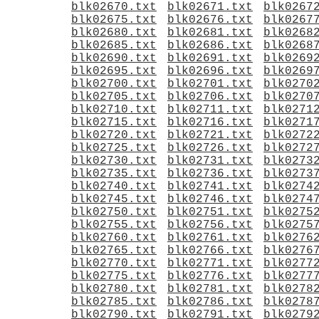
blk02670.txt
blk02671.txt
blk0267
blk02675.txt
blk02676.txt
blk0267
blk02680.txt
blk02681.txt
blk0268
blk02685.txt
blk02686.txt
blk0268
blk02690.txt
blk02691.txt
blk0269
blk02695.txt
blk02696.txt
blk0269
blk02700.txt
blk02701.txt
blk0270
blk02705.txt
blk02706.txt
blk0270
blk02710.txt
blk02711.txt
blk0271
blk02715.txt
blk02716.txt
blk0271
blk02720.txt
blk02721.txt
blk0272
blk02725.txt
blk02726.txt
blk0272
blk02730.txt
blk02731.txt
blk0273
blk02735.txt
blk02736.txt
blk0273
blk02740.txt
blk02741.txt
blk0274
blk02745.txt
blk02746.txt
blk0274
blk02750.txt
blk02751.txt
blk0275
blk02755.txt
blk02756.txt
blk0275
blk02760.txt
blk02761.txt
blk0276
blk02765.txt
blk02766.txt
blk0276
blk02770.txt
blk02771.txt
blk0277
blk02775.txt
blk02776.txt
blk0277
blk02780.txt
blk02781.txt
blk0278
blk02785.txt
blk02786.txt
blk0278
blk02790.txt
blk02791.txt
blk0279