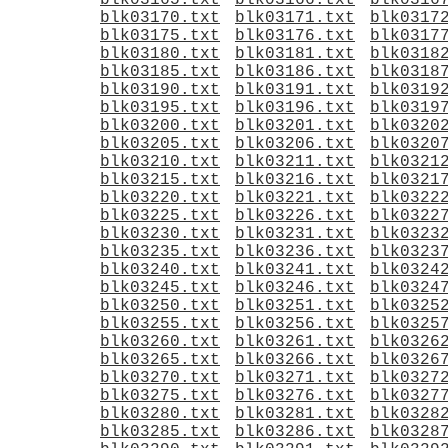
blk03165.txt
blk03166.txt
blk0316
blk03170.txt
blk03171.txt
blk0317
blk03175.txt
blk03176.txt
blk0317
blk03180.txt
blk03181.txt
blk0318
blk03185.txt
blk03186.txt
blk0318
blk03190.txt
blk03191.txt
blk0319
blk03195.txt
blk03196.txt
blk0319
blk03200.txt
blk03201.txt
blk0320
blk03205.txt
blk03206.txt
blk0320
blk03210.txt
blk03211.txt
blk0321
blk03215.txt
blk03216.txt
blk0321
blk03220.txt
blk03221.txt
blk0322
blk03225.txt
blk03226.txt
blk0322
blk03230.txt
blk03231.txt
blk0323
blk03235.txt
blk03236.txt
blk0323
blk03240.txt
blk03241.txt
blk0324
blk03245.txt
blk03246.txt
blk0324
blk03250.txt
blk03251.txt
blk0325
blk03255.txt
blk03256.txt
blk0325
blk03260.txt
blk03261.txt
blk0326
blk03265.txt
blk03266.txt
blk0326
blk03270.txt
blk03271.txt
blk0327
blk03275.txt
blk03276.txt
blk0327
blk03280.txt
blk03281.txt
blk0328
blk03285.txt
blk03286.txt
blk0328