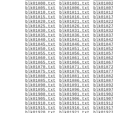
blk01800.txt
blk01801.txt
blk0180
blk01805.txt
blk01806.txt
blk0180
blk01810.txt
blk01811.txt
blk0181
blk01815.txt
blk01816.txt
blk0181
blk01820.txt
blk01821.txt
blk0182
blk01825.txt
blk01826.txt
blk0182
blk01830.txt
blk01831.txt
blk0183
blk01835.txt
blk01836.txt
blk0183
blk01840.txt
blk01841.txt
blk0184
blk01845.txt
blk01846.txt
blk0184
blk01850.txt
blk01851.txt
blk0185
blk01855.txt
blk01856.txt
blk0185
blk01860.txt
blk01861.txt
blk0186
blk01865.txt
blk01866.txt
blk0186
blk01870.txt
blk01871.txt
blk0187
blk01875.txt
blk01876.txt
blk0187
blk01880.txt
blk01881.txt
blk0188
blk01885.txt
blk01886.txt
blk0188
blk01890.txt
blk01891.txt
blk0189
blk01895.txt
blk01896.txt
blk0189
blk01900.txt
blk01901.txt
blk0190
blk01905.txt
blk01906.txt
blk0190
blk01910.txt
blk01911.txt
blk0191
blk01915.txt
blk01916.txt
blk0191
blk01920.txt
blk01921.txt
blk0192