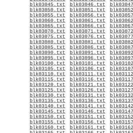
blk03045.txt
blk03046.txt
blk0304
blk03050.txt
blk03051.txt
blk0305
blk03055.txt
blk03056.txt
blk0305
blk03060.txt
blk03061.txt
blk0306
blk03065.txt
blk03066.txt
blk0306
blk03070.txt
blk03071.txt
blk0307
blk03075.txt
blk03076.txt
blk0307
blk03080.txt
blk03081.txt
blk0308
blk03085.txt
blk03086.txt
blk0308
blk03090.txt
blk03091.txt
blk0309
blk03095.txt
blk03096.txt
blk0309
blk03100.txt
blk03101.txt
blk0310
blk03105.txt
blk03106.txt
blk0310
blk03110.txt
blk03111.txt
blk0311
blk03115.txt
blk03116.txt
blk0311
blk03120.txt
blk03121.txt
blk0312
blk03125.txt
blk03126.txt
blk0312
blk03130.txt
blk03131.txt
blk0313
blk03135.txt
blk03136.txt
blk0313
blk03140.txt
blk03141.txt
blk0314
blk03145.txt
blk03146.txt
blk0314
blk03150.txt
blk03151.txt
blk0315
blk03155.txt
blk03156.txt
blk0315
blk03160.txt
blk03161.txt
blk0316