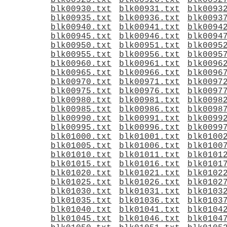
blk00925.txt
blk00926.txt
blk0092
blk00930.txt
blk00931.txt
blk0093
blk00935.txt
blk00936.txt
blk0093
blk00940.txt
blk00941.txt
blk0094
blk00945.txt
blk00946.txt
blk0094
blk00950.txt
blk00951.txt
blk0095
blk00955.txt
blk00956.txt
blk0095
blk00960.txt
blk00961.txt
blk0096
blk00965.txt
blk00966.txt
blk0096
blk00970.txt
blk00971.txt
blk0097
blk00975.txt
blk00976.txt
blk0097
blk00980.txt
blk00981.txt
blk0098
blk00985.txt
blk00986.txt
blk0098
blk00990.txt
blk00991.txt
blk0099
blk00995.txt
blk00996.txt
blk0099
blk01000.txt
blk01001.txt
blk0100
blk01005.txt
blk01006.txt
blk0100
blk01010.txt
blk01011.txt
blk0101
blk01015.txt
blk01016.txt
blk0101
blk01020.txt
blk01021.txt
blk0102
blk01025.txt
blk01026.txt
blk0102
blk01030.txt
blk01031.txt
blk0103
blk01035.txt
blk01036.txt
blk0103
blk01040.txt
blk01041.txt
blk0104
blk01045.txt
blk01046.txt
blk0104