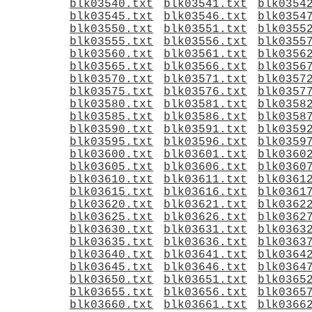
blk03540.txt
blk03541.txt
blk0354
blk03545.txt
blk03546.txt
blk0354
blk03550.txt
blk03551.txt
blk0355
blk03555.txt
blk03556.txt
blk0355
blk03560.txt
blk03561.txt
blk0356
blk03565.txt
blk03566.txt
blk0356
blk03570.txt
blk03571.txt
blk0357
blk03575.txt
blk03576.txt
blk0357
blk03580.txt
blk03581.txt
blk0358
blk03585.txt
blk03586.txt
blk0358
blk03590.txt
blk03591.txt
blk0359
blk03595.txt
blk03596.txt
blk0359
blk03600.txt
blk03601.txt
blk0360
blk03605.txt
blk03606.txt
blk0360
blk03610.txt
blk03611.txt
blk0361
blk03615.txt
blk03616.txt
blk0361
blk03620.txt
blk03621.txt
blk0362
blk03625.txt
blk03626.txt
blk0362
blk03630.txt
blk03631.txt
blk0363
blk03635.txt
blk03636.txt
blk0363
blk03640.txt
blk03641.txt
blk0364
blk03645.txt
blk03646.txt
blk0364
blk03650.txt
blk03651.txt
blk0365
blk03655.txt
blk03656.txt
blk0365
blk03660.txt
blk03661.txt
blk0366