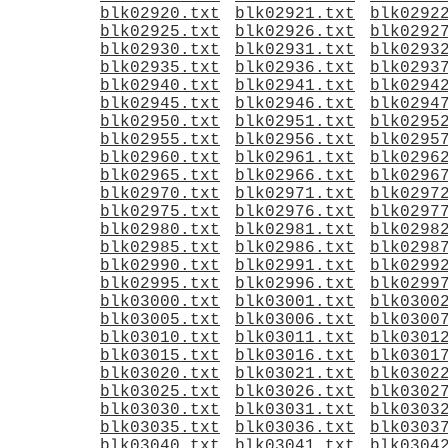
blk02920.txt
blk02921.txt
blk0292
blk02925.txt
blk02926.txt
blk0292
blk02930.txt
blk02931.txt
blk0293
blk02935.txt
blk02936.txt
blk0293
blk02940.txt
blk02941.txt
blk0294
blk02945.txt
blk02946.txt
blk0294
blk02950.txt
blk02951.txt
blk0295
blk02955.txt
blk02956.txt
blk0295
blk02960.txt
blk02961.txt
blk0296
blk02965.txt
blk02966.txt
blk0296
blk02970.txt
blk02971.txt
blk0297
blk02975.txt
blk02976.txt
blk0297
blk02980.txt
blk02981.txt
blk0298
blk02985.txt
blk02986.txt
blk0298
blk02990.txt
blk02991.txt
blk0299
blk02995.txt
blk02996.txt
blk0299
blk03000.txt
blk03001.txt
blk0300
blk03005.txt
blk03006.txt
blk0300
blk03010.txt
blk03011.txt
blk0301
blk03015.txt
blk03016.txt
blk0301
blk03020.txt
blk03021.txt
blk0302
blk03025.txt
blk03026.txt
blk0302
blk03030.txt
blk03031.txt
blk0303
blk03035.txt
blk03036.txt
blk0303
blk03040.txt
blk03041.txt
blk0304