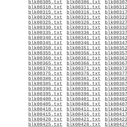
blk00305.txt
blk00306.txt
blk0030
blk00310.txt
blk00311.txt
blk0031
blk00315.txt
blk00316.txt
blk0031
blk00320.txt
blk00321.txt
blk0032
blk00325.txt
blk00326.txt
blk0032
blk00330.txt
blk00331.txt
blk0033
blk00335.txt
blk00336.txt
blk0033
blk00340.txt
blk00341.txt
blk0034
blk00345.txt
blk00346.txt
blk0034
blk00350.txt
blk00351.txt
blk0035
blk00355.txt
blk00356.txt
blk0035
blk00360.txt
blk00361.txt
blk0036
blk00365.txt
blk00366.txt
blk0036
blk00370.txt
blk00371.txt
blk0037
blk00375.txt
blk00376.txt
blk0037
blk00380.txt
blk00381.txt
blk0038
blk00385.txt
blk00386.txt
blk0038
blk00390.txt
blk00391.txt
blk0039
blk00395.txt
blk00396.txt
blk0039
blk00400.txt
blk00401.txt
blk0040
blk00405.txt
blk00406.txt
blk0040
blk00410.txt
blk00411.txt
blk0041
blk00415.txt
blk00416.txt
blk0041
blk00420.txt
blk00421.txt
blk0042
blk00425.txt
blk00426.txt
blk0042