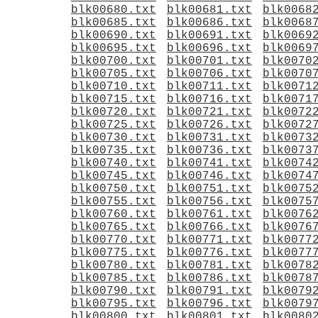
blk00680.txt
blk00681.txt
blk0068
blk00685.txt
blk00686.txt
blk0068
blk00690.txt
blk00691.txt
blk0069
blk00695.txt
blk00696.txt
blk0069
blk00700.txt
blk00701.txt
blk0070
blk00705.txt
blk00706.txt
blk0070
blk00710.txt
blk00711.txt
blk0071
blk00715.txt
blk00716.txt
blk0071
blk00720.txt
blk00721.txt
blk0072
blk00725.txt
blk00726.txt
blk0072
blk00730.txt
blk00731.txt
blk0073
blk00735.txt
blk00736.txt
blk0073
blk00740.txt
blk00741.txt
blk0074
blk00745.txt
blk00746.txt
blk0074
blk00750.txt
blk00751.txt
blk0075
blk00755.txt
blk00756.txt
blk0075
blk00760.txt
blk00761.txt
blk0076
blk00765.txt
blk00766.txt
blk0076
blk00770.txt
blk00771.txt
blk0077
blk00775.txt
blk00776.txt
blk0077
blk00780.txt
blk00781.txt
blk0078
blk00785.txt
blk00786.txt
blk0078
blk00790.txt
blk00791.txt
blk0079
blk00795.txt
blk00796.txt
blk0079
blk00800.txt
blk00801.txt
blk0080