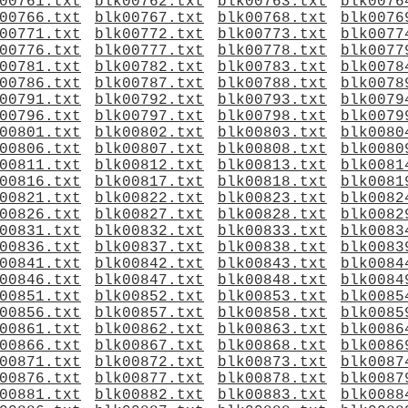
00761.txt
blk00762.txt
blk00763.txt
blk0076
00766.txt
blk00767.txt
blk00768.txt
blk0076
00771.txt
blk00772.txt
blk00773.txt
blk0077
00776.txt
blk00777.txt
blk00778.txt
blk0077
00781.txt
blk00782.txt
blk00783.txt
blk0078
00786.txt
blk00787.txt
blk00788.txt
blk0078
00791.txt
blk00792.txt
blk00793.txt
blk0079
00796.txt
blk00797.txt
blk00798.txt
blk0079
00801.txt
blk00802.txt
blk00803.txt
blk0080
00806.txt
blk00807.txt
blk00808.txt
blk0080
00811.txt
blk00812.txt
blk00813.txt
blk0081
00816.txt
blk00817.txt
blk00818.txt
blk0081
00821.txt
blk00822.txt
blk00823.txt
blk0082
00826.txt
blk00827.txt
blk00828.txt
blk0082
00831.txt
blk00832.txt
blk00833.txt
blk0083
00836.txt
blk00837.txt
blk00838.txt
blk0083
00841.txt
blk00842.txt
blk00843.txt
blk0084
00846.txt
blk00847.txt
blk00848.txt
blk0084
00851.txt
blk00852.txt
blk00853.txt
blk0085
00856.txt
blk00857.txt
blk00858.txt
blk0085
00861.txt
blk00862.txt
blk00863.txt
blk0086
00866.txt
blk00867.txt
blk00868.txt
blk0086
00871.txt
blk00872.txt
blk00873.txt
blk0087
00876.txt
blk00877.txt
blk00878.txt
blk0087
00881.txt
blk00882.txt
blk00883.txt
blk0088