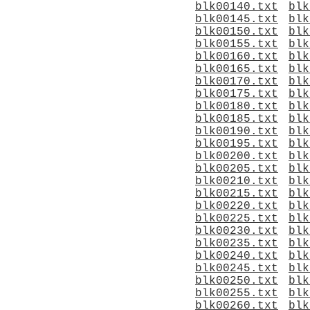
blk00140.txt
blk
blk00145.txt
blk
blk00150.txt
blk
blk00155.txt
blk
blk00160.txt
blk
blk00165.txt
blk
blk00170.txt
blk
blk00175.txt
blk
blk00180.txt
blk
blk00185.txt
blk
blk00190.txt
blk
blk00195.txt
blk
blk00200.txt
blk
blk00205.txt
blk
blk00210.txt
blk
blk00215.txt
blk
blk00220.txt
blk
blk00225.txt
blk
blk00230.txt
blk
blk00235.txt
blk
blk00240.txt
blk
blk00245.txt
blk
blk00250.txt
blk
blk00255.txt
blk
blk00260.txt
blk