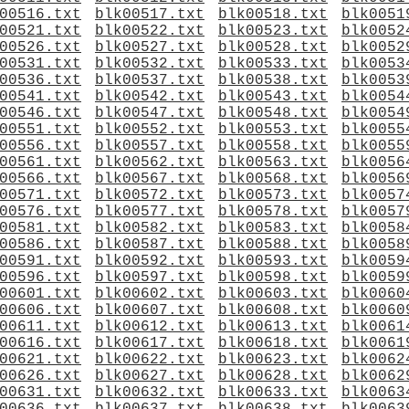
00516.txt
blk00517.txt
blk00518.txt
blk0051
00521.txt
blk00522.txt
blk00523.txt
blk0052
00526.txt
blk00527.txt
blk00528.txt
blk0052
00531.txt
blk00532.txt
blk00533.txt
blk0053
00536.txt
blk00537.txt
blk00538.txt
blk0053
00541.txt
blk00542.txt
blk00543.txt
blk0054
00546.txt
blk00547.txt
blk00548.txt
blk0054
00551.txt
blk00552.txt
blk00553.txt
blk0055
00556.txt
blk00557.txt
blk00558.txt
blk0055
00561.txt
blk00562.txt
blk00563.txt
blk0056
00566.txt
blk00567.txt
blk00568.txt
blk0056
00571.txt
blk00572.txt
blk00573.txt
blk0057
00576.txt
blk00577.txt
blk00578.txt
blk0057
00581.txt
blk00582.txt
blk00583.txt
blk0058
00586.txt
blk00587.txt
blk00588.txt
blk0058
00591.txt
blk00592.txt
blk00593.txt
blk0059
00596.txt
blk00597.txt
blk00598.txt
blk0059
00601.txt
blk00602.txt
blk00603.txt
blk0060
00606.txt
blk00607.txt
blk00608.txt
blk0060
00611.txt
blk00612.txt
blk00613.txt
blk0061
00616.txt
blk00617.txt
blk00618.txt
blk0061
00621.txt
blk00622.txt
blk00623.txt
blk0062
00626.txt
blk00627.txt
blk00628.txt
blk0062
00631.txt
blk00632.txt
blk00633.txt
blk0063