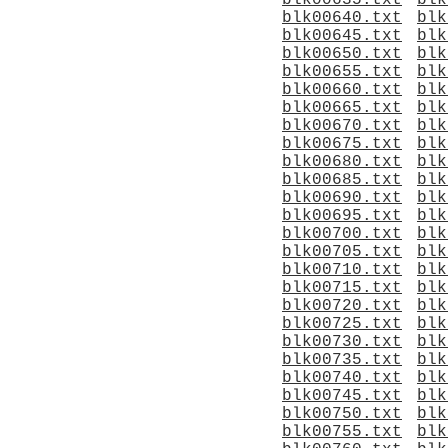
blk00635.txt
blk
blk00640.txt
blk
blk00645.txt
blk
blk00650.txt
blk
blk00655.txt
blk
blk00660.txt
blk
blk00665.txt
blk
blk00670.txt
blk
blk00675.txt
blk
blk00680.txt
blk
blk00685.txt
blk
blk00690.txt
blk
blk00695.txt
blk
blk00700.txt
blk
blk00705.txt
blk
blk00710.txt
blk
blk00715.txt
blk
blk00720.txt
blk
blk00725.txt
blk
blk00730.txt
blk
blk00735.txt
blk
blk00740.txt
blk
blk00745.txt
blk
blk00750.txt
blk
blk00755.txt
blk