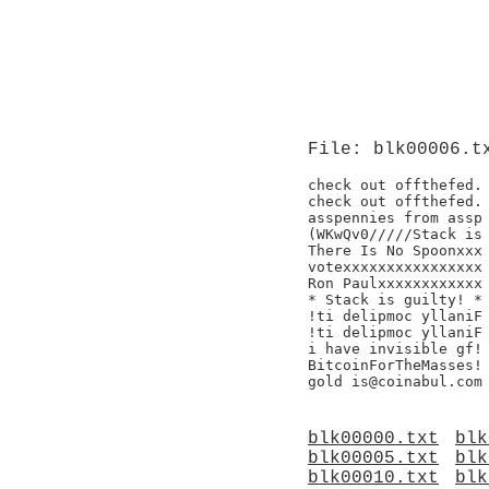
File: blk00006.t
check out offthefed.

check out offthefed.

asspennies from assp

(WKwQv0/////Stack is 
There Is No Spoonxxx

votexxxxxxxxxxxxxxxx

Ron Paulxxxxxxxxxxxx

* Stack is guilty! *

!ti delipmoc yllaniF

!ti delipmoc yllaniF

i have invisible gf!

BitcoinForTheMasses!

blk00000.txt
blk
blk00005.txt
blk
blk00010.txt
blk