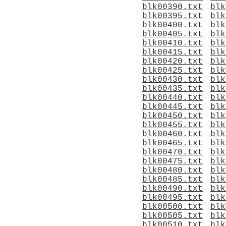
blk00390.txt
blk
blk00395.txt
blk
blk00400.txt
blk
blk00405.txt
blk
blk00410.txt
blk
blk00415.txt
blk
blk00420.txt
blk
blk00425.txt
blk
blk00430.txt
blk
blk00435.txt
blk
blk00440.txt
blk
blk00445.txt
blk
blk00450.txt
blk
blk00455.txt
blk
blk00460.txt
blk
blk00465.txt
blk
blk00470.txt
blk
blk00475.txt
blk
blk00480.txt
blk
blk00485.txt
blk
blk00490.txt
blk
blk00495.txt
blk
blk00500.txt
blk
blk00505.txt
blk
blk00510.txt
blk