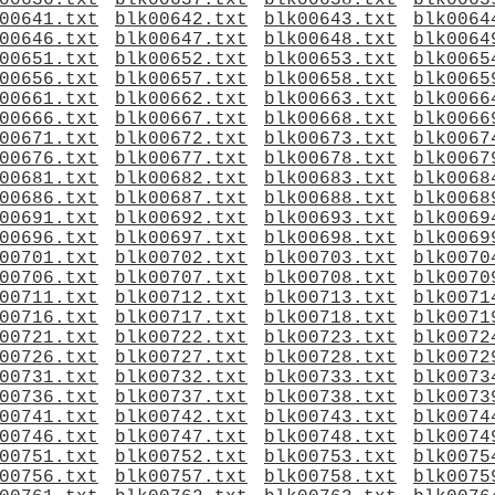
00636.txt
blk00637.txt
blk00638.txt
blk0063
00641.txt
blk00642.txt
blk00643.txt
blk0064
00646.txt
blk00647.txt
blk00648.txt
blk0064
00651.txt
blk00652.txt
blk00653.txt
blk0065
00656.txt
blk00657.txt
blk00658.txt
blk0065
00661.txt
blk00662.txt
blk00663.txt
blk0066
00666.txt
blk00667.txt
blk00668.txt
blk0066
00671.txt
blk00672.txt
blk00673.txt
blk0067
00676.txt
blk00677.txt
blk00678.txt
blk0067
00681.txt
blk00682.txt
blk00683.txt
blk0068
00686.txt
blk00687.txt
blk00688.txt
blk0068
00691.txt
blk00692.txt
blk00693.txt
blk0069
00696.txt
blk00697.txt
blk00698.txt
blk0069
00701.txt
blk00702.txt
blk00703.txt
blk0070
00706.txt
blk00707.txt
blk00708.txt
blk0070
00711.txt
blk00712.txt
blk00713.txt
blk0071
00716.txt
blk00717.txt
blk00718.txt
blk0071
00721.txt
blk00722.txt
blk00723.txt
blk0072
00726.txt
blk00727.txt
blk00728.txt
blk0072
00731.txt
blk00732.txt
blk00733.txt
blk0073
00736.txt
blk00737.txt
blk00738.txt
blk0073
00741.txt
blk00742.txt
blk00743.txt
blk0074
00746.txt
blk00747.txt
blk00748.txt
blk0074
00751.txt
blk00752.txt
blk00753.txt
blk0075
00756.txt
blk00757.txt
blk00758.txt
blk0075