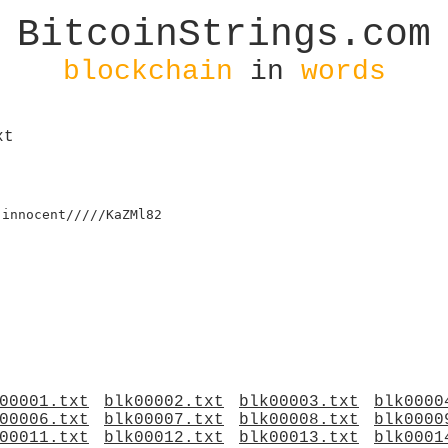
BitcoinStrings.com
blockchain
in
words
xt
innocent/////KaZMl82

00001.txt
blk00002.txt
blk00003.txt
blk0000
00006.txt
blk00007.txt
blk00008.txt
blk0000
00011.txt
blk00012.txt
blk00013.txt
blk0001