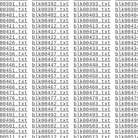
00391.txt
blk00392.txt
blk00393.txt
blk0039
00396.txt
blk00397.txt
blk00398.txt
blk0039
00401.txt
blk00402.txt
blk00403.txt
blk0040
00406.txt
blk00407.txt
blk00408.txt
blk0040
00411.txt
blk00412.txt
blk00413.txt
blk0041
00416.txt
blk00417.txt
blk00418.txt
blk0041
00421.txt
blk00422.txt
blk00423.txt
blk0042
00426.txt
blk00427.txt
blk00428.txt
blk0042
00431.txt
blk00432.txt
blk00433.txt
blk0043
00436.txt
blk00437.txt
blk00438.txt
blk0043
00441.txt
blk00442.txt
blk00443.txt
blk0044
00446.txt
blk00447.txt
blk00448.txt
blk0044
00451.txt
blk00452.txt
blk00453.txt
blk0045
00456.txt
blk00457.txt
blk00458.txt
blk0045
00461.txt
blk00462.txt
blk00463.txt
blk0046
00466.txt
blk00467.txt
blk00468.txt
blk0046
00471.txt
blk00472.txt
blk00473.txt
blk0047
00476.txt
blk00477.txt
blk00478.txt
blk0047
00481.txt
blk00482.txt
blk00483.txt
blk0048
00486.txt
blk00487.txt
blk00488.txt
blk0048
00491.txt
blk00492.txt
blk00493.txt
blk0049
00496.txt
blk00497.txt
blk00498.txt
blk0049
00501.txt
blk00502.txt
blk00503.txt
blk0050
00506.txt
blk00507.txt
blk00508.txt
blk0050
00511.txt
blk00512.txt
blk00513.txt
blk0051