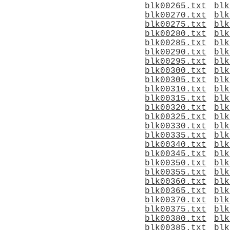
blk00265.txt
blk
blk00270.txt
blk
blk00275.txt
blk
blk00280.txt
blk
blk00285.txt
blk
blk00290.txt
blk
blk00295.txt
blk
blk00300.txt
blk
blk00305.txt
blk
blk00310.txt
blk
blk00315.txt
blk
blk00320.txt
blk
blk00325.txt
blk
blk00330.txt
blk
blk00335.txt
blk
blk00340.txt
blk
blk00345.txt
blk
blk00350.txt
blk
blk00355.txt
blk
blk00360.txt
blk
blk00365.txt
blk
blk00370.txt
blk
blk00375.txt
blk
blk00380.txt
blk
blk00385.txt
blk