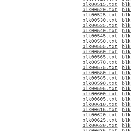
blk00515.txt
blk
blk00520.txt
blk
blk00525.txt
blk
blk00530.txt
blk
blk00535.txt
blk
blk00540.txt
blk
blk00545.txt
blk
blk00550.txt
blk
blk00555.txt
blk
blk00560.txt
blk
blk00565.txt
blk
blk00570.txt
blk
blk00575.txt
blk
blk00580.txt
blk
blk00585.txt
blk
blk00590.txt
blk
blk00595.txt
blk
blk00600.txt
blk
blk00605.txt
blk
blk00610.txt
blk
blk00615.txt
blk
blk00620.txt
blk
blk00625.txt
blk
blk00630.txt
blk