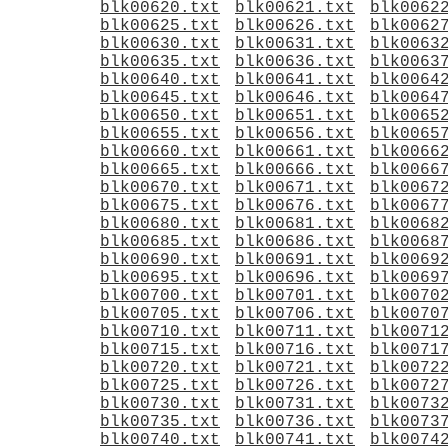
blk00620.txt
blk00621.txt
blk0062
blk00625.txt
blk00626.txt
blk0062
blk00630.txt
blk00631.txt
blk0063
blk00635.txt
blk00636.txt
blk0063
blk00640.txt
blk00641.txt
blk0064
blk00645.txt
blk00646.txt
blk0064
blk00650.txt
blk00651.txt
blk0065
blk00655.txt
blk00656.txt
blk0065
blk00660.txt
blk00661.txt
blk0066
blk00665.txt
blk00666.txt
blk0066
blk00670.txt
blk00671.txt
blk0067
blk00675.txt
blk00676.txt
blk0067
blk00680.txt
blk00681.txt
blk0068
blk00685.txt
blk00686.txt
blk0068
blk00690.txt
blk00691.txt
blk0069
blk00695.txt
blk00696.txt
blk0069
blk00700.txt
blk00701.txt
blk0070
blk00705.txt
blk00706.txt
blk0070
blk00710.txt
blk00711.txt
blk0071
blk00715.txt
blk00716.txt
blk0071
blk00720.txt
blk00721.txt
blk0072
blk00725.txt
blk00726.txt
blk0072
blk00730.txt
blk00731.txt
blk0073
blk00735.txt
blk00736.txt
blk0073
blk00740.txt
blk00741.txt
blk0074