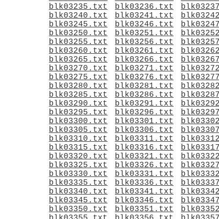
blk03235.txt
blk03236.txt
blk0323
blk03240.txt
blk03241.txt
blk0324
blk03245.txt
blk03246.txt
blk0324
blk03250.txt
blk03251.txt
blk0325
blk03255.txt
blk03256.txt
blk0325
blk03260.txt
blk03261.txt
blk0326
blk03265.txt
blk03266.txt
blk0326
blk03270.txt
blk03271.txt
blk0327
blk03275.txt
blk03276.txt
blk0327
blk03280.txt
blk03281.txt
blk0328
blk03285.txt
blk03286.txt
blk0328
blk03290.txt
blk03291.txt
blk0329
blk03295.txt
blk03296.txt
blk0329
blk03300.txt
blk03301.txt
blk0330
blk03305.txt
blk03306.txt
blk0330
blk03310.txt
blk03311.txt
blk0331
blk03315.txt
blk03316.txt
blk0331
blk03320.txt
blk03321.txt
blk0332
blk03325.txt
blk03326.txt
blk0332
blk03330.txt
blk03331.txt
blk0333
blk03335.txt
blk03336.txt
blk0333
blk03340.txt
blk03341.txt
blk0334
blk03345.txt
blk03346.txt
blk0334
blk03350.txt
blk03351.txt
blk0335
blk03355.txt
blk03356.txt
blk0335