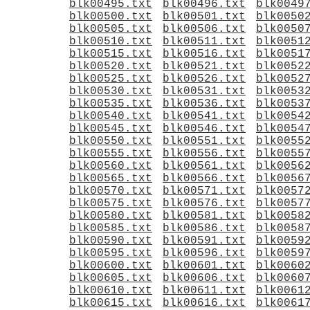
blk00495.txt
blk00496.txt
blk0049
blk00500.txt
blk00501.txt
blk0050
blk00505.txt
blk00506.txt
blk0050
blk00510.txt
blk00511.txt
blk0051
blk00515.txt
blk00516.txt
blk0051
blk00520.txt
blk00521.txt
blk0052
blk00525.txt
blk00526.txt
blk0052
blk00530.txt
blk00531.txt
blk0053
blk00535.txt
blk00536.txt
blk0053
blk00540.txt
blk00541.txt
blk0054
blk00545.txt
blk00546.txt
blk0054
blk00550.txt
blk00551.txt
blk0055
blk00555.txt
blk00556.txt
blk0055
blk00560.txt
blk00561.txt
blk0056
blk00565.txt
blk00566.txt
blk0056
blk00570.txt
blk00571.txt
blk0057
blk00575.txt
blk00576.txt
blk0057
blk00580.txt
blk00581.txt
blk0058
blk00585.txt
blk00586.txt
blk0058
blk00590.txt
blk00591.txt
blk0059
blk00595.txt
blk00596.txt
blk0059
blk00600.txt
blk00601.txt
blk0060
blk00605.txt
blk00606.txt
blk0060
blk00610.txt
blk00611.txt
blk0061
blk00615.txt
blk00616.txt
blk0061