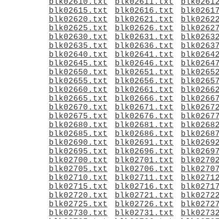
blk02610.txt
blk02611.txt
blk0261
blk02615.txt
blk02616.txt
blk0261
blk02620.txt
blk02621.txt
blk0262
blk02625.txt
blk02626.txt
blk0262
blk02630.txt
blk02631.txt
blk0263
blk02635.txt
blk02636.txt
blk0263
blk02640.txt
blk02641.txt
blk0264
blk02645.txt
blk02646.txt
blk0264
blk02650.txt
blk02651.txt
blk0265
blk02655.txt
blk02656.txt
blk0265
blk02660.txt
blk02661.txt
blk0266
blk02665.txt
blk02666.txt
blk0266
blk02670.txt
blk02671.txt
blk0267
blk02675.txt
blk02676.txt
blk0267
blk02680.txt
blk02681.txt
blk0268
blk02685.txt
blk02686.txt
blk0268
blk02690.txt
blk02691.txt
blk0269
blk02695.txt
blk02696.txt
blk0269
blk02700.txt
blk02701.txt
blk0270
blk02705.txt
blk02706.txt
blk0270
blk02710.txt
blk02711.txt
blk0271
blk02715.txt
blk02716.txt
blk0271
blk02720.txt
blk02721.txt
blk0272
blk02725.txt
blk02726.txt
blk0272
blk02730.txt
blk02731.txt
blk0273