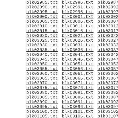
blk02985.txt
blk02986.txt
blk0298
blk02990.txt
blk02991.txt
blk0299
blk02995.txt
blk02996.txt
blk0299
blk03000.txt
blk03001.txt
blk0300
blk03005.txt
blk03006.txt
blk0300
blk03010.txt
blk03011.txt
blk0301
blk03015.txt
blk03016.txt
blk0301
blk03020.txt
blk03021.txt
blk0302
blk03025.txt
blk03026.txt
blk0302
blk03030.txt
blk03031.txt
blk0303
blk03035.txt
blk03036.txt
blk0303
blk03040.txt
blk03041.txt
blk0304
blk03045.txt
blk03046.txt
blk0304
blk03050.txt
blk03051.txt
blk0305
blk03055.txt
blk03056.txt
blk0305
blk03060.txt
blk03061.txt
blk0306
blk03065.txt
blk03066.txt
blk0306
blk03070.txt
blk03071.txt
blk0307
blk03075.txt
blk03076.txt
blk0307
blk03080.txt
blk03081.txt
blk0308
blk03085.txt
blk03086.txt
blk0308
blk03090.txt
blk03091.txt
blk0309
blk03095.txt
blk03096.txt
blk0309
blk03100.txt
blk03101.txt
blk0310
blk03105.txt
blk03106.txt
blk0310