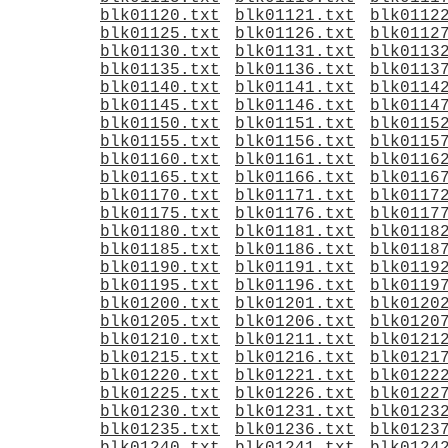
blk01120.txt
blk01121.txt
blk0112
blk01125.txt
blk01126.txt
blk0112
blk01130.txt
blk01131.txt
blk0113
blk01135.txt
blk01136.txt
blk0113
blk01140.txt
blk01141.txt
blk0114
blk01145.txt
blk01146.txt
blk0114
blk01150.txt
blk01151.txt
blk0115
blk01155.txt
blk01156.txt
blk0115
blk01160.txt
blk01161.txt
blk0116
blk01165.txt
blk01166.txt
blk0116
blk01170.txt
blk01171.txt
blk0117
blk01175.txt
blk01176.txt
blk0117
blk01180.txt
blk01181.txt
blk0118
blk01185.txt
blk01186.txt
blk0118
blk01190.txt
blk01191.txt
blk0119
blk01195.txt
blk01196.txt
blk0119
blk01200.txt
blk01201.txt
blk0120
blk01205.txt
blk01206.txt
blk0120
blk01210.txt
blk01211.txt
blk0121
blk01215.txt
blk01216.txt
blk0121
blk01220.txt
blk01221.txt
blk0122
blk01225.txt
blk01226.txt
blk0122
blk01230.txt
blk01231.txt
blk0123
blk01235.txt
blk01236.txt
blk0123