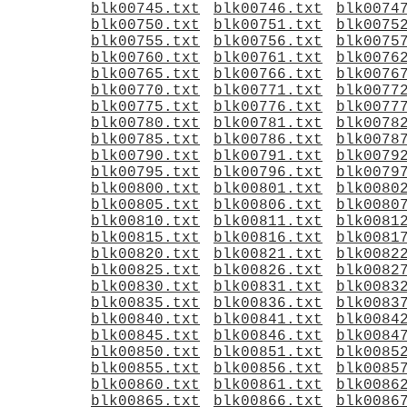
blk00745.txt
blk00746.txt
blk0074
blk00750.txt
blk00751.txt
blk0075
blk00755.txt
blk00756.txt
blk0075
blk00760.txt
blk00761.txt
blk0076
blk00765.txt
blk00766.txt
blk0076
blk00770.txt
blk00771.txt
blk0077
blk00775.txt
blk00776.txt
blk0077
blk00780.txt
blk00781.txt
blk0078
blk00785.txt
blk00786.txt
blk0078
blk00790.txt
blk00791.txt
blk0079
blk00795.txt
blk00796.txt
blk0079
blk00800.txt
blk00801.txt
blk0080
blk00805.txt
blk00806.txt
blk0080
blk00810.txt
blk00811.txt
blk0081
blk00815.txt
blk00816.txt
blk0081
blk00820.txt
blk00821.txt
blk0082
blk00825.txt
blk00826.txt
blk0082
blk00830.txt
blk00831.txt
blk0083
blk00835.txt
blk00836.txt
blk0083
blk00840.txt
blk00841.txt
blk0084
blk00845.txt
blk00846.txt
blk0084
blk00850.txt
blk00851.txt
blk0085
blk00855.txt
blk00856.txt
blk0085
blk00860.txt
blk00861.txt
blk0086
blk00865.txt
blk00866.txt
blk0086