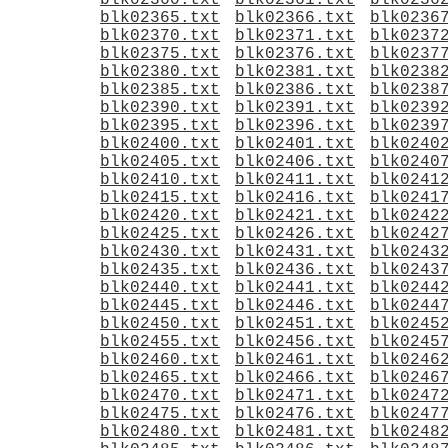
blk02360.txt
blk02361.txt
blk0236
blk02365.txt
blk02366.txt
blk0236
blk02370.txt
blk02371.txt
blk0237
blk02375.txt
blk02376.txt
blk0237
blk02380.txt
blk02381.txt
blk0238
blk02385.txt
blk02386.txt
blk0238
blk02390.txt
blk02391.txt
blk0239
blk02395.txt
blk02396.txt
blk0239
blk02400.txt
blk02401.txt
blk0240
blk02405.txt
blk02406.txt
blk0240
blk02410.txt
blk02411.txt
blk0241
blk02415.txt
blk02416.txt
blk0241
blk02420.txt
blk02421.txt
blk0242
blk02425.txt
blk02426.txt
blk0242
blk02430.txt
blk02431.txt
blk0243
blk02435.txt
blk02436.txt
blk0243
blk02440.txt
blk02441.txt
blk0244
blk02445.txt
blk02446.txt
blk0244
blk02450.txt
blk02451.txt
blk0245
blk02455.txt
blk02456.txt
blk0245
blk02460.txt
blk02461.txt
blk0246
blk02465.txt
blk02466.txt
blk0246
blk02470.txt
blk02471.txt
blk0247
blk02475.txt
blk02476.txt
blk0247
blk02480.txt
blk02481.txt
blk0248