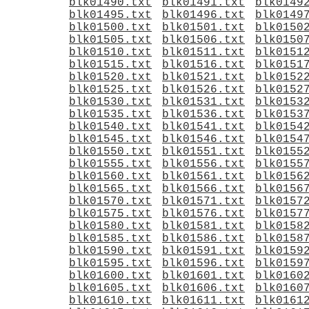
blk01490.txt
blk01491.txt
blk0149
blk01495.txt
blk01496.txt
blk0149
blk01500.txt
blk01501.txt
blk0150
blk01505.txt
blk01506.txt
blk0150
blk01510.txt
blk01511.txt
blk0151
blk01515.txt
blk01516.txt
blk0151
blk01520.txt
blk01521.txt
blk0152
blk01525.txt
blk01526.txt
blk0152
blk01530.txt
blk01531.txt
blk0153
blk01535.txt
blk01536.txt
blk0153
blk01540.txt
blk01541.txt
blk0154
blk01545.txt
blk01546.txt
blk0154
blk01550.txt
blk01551.txt
blk0155
blk01555.txt
blk01556.txt
blk0155
blk01560.txt
blk01561.txt
blk0156
blk01565.txt
blk01566.txt
blk0156
blk01570.txt
blk01571.txt
blk0157
blk01575.txt
blk01576.txt
blk0157
blk01580.txt
blk01581.txt
blk0158
blk01585.txt
blk01586.txt
blk0158
blk01590.txt
blk01591.txt
blk0159
blk01595.txt
blk01596.txt
blk0159
blk01600.txt
blk01601.txt
blk0160
blk01605.txt
blk01606.txt
blk0160
blk01610.txt
blk01611.txt
blk0161