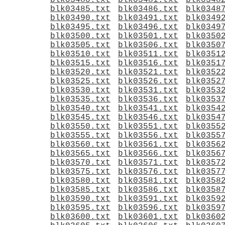
blk03480.txt
blk03481.txt
blk0348
blk03485.txt
blk03486.txt
blk0348
blk03490.txt
blk03491.txt
blk0349
blk03495.txt
blk03496.txt
blk0349
blk03500.txt
blk03501.txt
blk0350
blk03505.txt
blk03506.txt
blk0350
blk03510.txt
blk03511.txt
blk0351
blk03515.txt
blk03516.txt
blk0351
blk03520.txt
blk03521.txt
blk0352
blk03525.txt
blk03526.txt
blk0352
blk03530.txt
blk03531.txt
blk0353
blk03535.txt
blk03536.txt
blk0353
blk03540.txt
blk03541.txt
blk0354
blk03545.txt
blk03546.txt
blk0354
blk03550.txt
blk03551.txt
blk0355
blk03555.txt
blk03556.txt
blk0355
blk03560.txt
blk03561.txt
blk0356
blk03565.txt
blk03566.txt
blk0356
blk03570.txt
blk03571.txt
blk0357
blk03575.txt
blk03576.txt
blk0357
blk03580.txt
blk03581.txt
blk0358
blk03585.txt
blk03586.txt
blk0358
blk03590.txt
blk03591.txt
blk0359
blk03595.txt
blk03596.txt
blk0359
blk03600.txt
blk03601.txt
blk0360