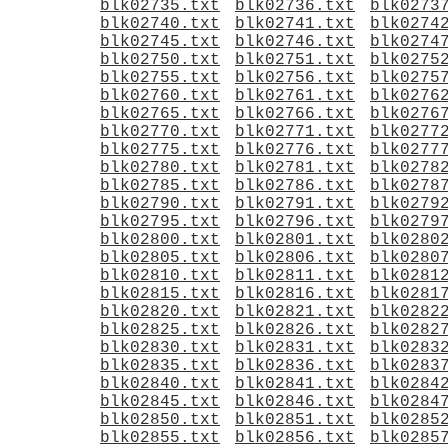
blk02735.txt
blk02736.txt
blk0273
blk02740.txt
blk02741.txt
blk0274
blk02745.txt
blk02746.txt
blk0274
blk02750.txt
blk02751.txt
blk0275
blk02755.txt
blk02756.txt
blk0275
blk02760.txt
blk02761.txt
blk0276
blk02765.txt
blk02766.txt
blk0276
blk02770.txt
blk02771.txt
blk0277
blk02775.txt
blk02776.txt
blk0277
blk02780.txt
blk02781.txt
blk0278
blk02785.txt
blk02786.txt
blk0278
blk02790.txt
blk02791.txt
blk0279
blk02795.txt
blk02796.txt
blk0279
blk02800.txt
blk02801.txt
blk0280
blk02805.txt
blk02806.txt
blk0280
blk02810.txt
blk02811.txt
blk0281
blk02815.txt
blk02816.txt
blk0281
blk02820.txt
blk02821.txt
blk0282
blk02825.txt
blk02826.txt
blk0282
blk02830.txt
blk02831.txt
blk0283
blk02835.txt
blk02836.txt
blk0283
blk02840.txt
blk02841.txt
blk0284
blk02845.txt
blk02846.txt
blk0284
blk02850.txt
blk02851.txt
blk0285
blk02855.txt
blk02856.txt
blk0285