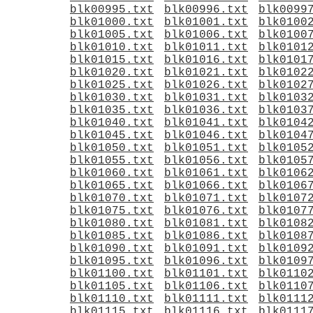
blk00995.txt
blk00996.txt
blk0099
blk01000.txt
blk01001.txt
blk0100
blk01005.txt
blk01006.txt
blk0100
blk01010.txt
blk01011.txt
blk0101
blk01015.txt
blk01016.txt
blk0101
blk01020.txt
blk01021.txt
blk0102
blk01025.txt
blk01026.txt
blk0102
blk01030.txt
blk01031.txt
blk0103
blk01035.txt
blk01036.txt
blk0103
blk01040.txt
blk01041.txt
blk0104
blk01045.txt
blk01046.txt
blk0104
blk01050.txt
blk01051.txt
blk0105
blk01055.txt
blk01056.txt
blk0105
blk01060.txt
blk01061.txt
blk0106
blk01065.txt
blk01066.txt
blk0106
blk01070.txt
blk01071.txt
blk0107
blk01075.txt
blk01076.txt
blk0107
blk01080.txt
blk01081.txt
blk0108
blk01085.txt
blk01086.txt
blk0108
blk01090.txt
blk01091.txt
blk0109
blk01095.txt
blk01096.txt
blk0109
blk01100.txt
blk01101.txt
blk0110
blk01105.txt
blk01106.txt
blk0110
blk01110.txt
blk01111.txt
blk0111
blk01115.txt
blk01116.txt
blk0111