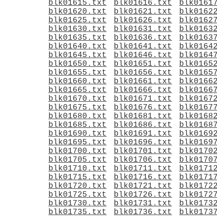
blk01615.txt
blk01616.txt
blk0161
blk01620.txt
blk01621.txt
blk0162
blk01625.txt
blk01626.txt
blk0162
blk01630.txt
blk01631.txt
blk0163
blk01635.txt
blk01636.txt
blk0163
blk01640.txt
blk01641.txt
blk0164
blk01645.txt
blk01646.txt
blk0164
blk01650.txt
blk01651.txt
blk0165
blk01655.txt
blk01656.txt
blk0165
blk01660.txt
blk01661.txt
blk0166
blk01665.txt
blk01666.txt
blk0166
blk01670.txt
blk01671.txt
blk0167
blk01675.txt
blk01676.txt
blk0167
blk01680.txt
blk01681.txt
blk0168
blk01685.txt
blk01686.txt
blk0168
blk01690.txt
blk01691.txt
blk0169
blk01695.txt
blk01696.txt
blk0169
blk01700.txt
blk01701.txt
blk0170
blk01705.txt
blk01706.txt
blk0170
blk01710.txt
blk01711.txt
blk0171
blk01715.txt
blk01716.txt
blk0171
blk01720.txt
blk01721.txt
blk0172
blk01725.txt
blk01726.txt
blk0172
blk01730.txt
blk01731.txt
blk0173
blk01735.txt
blk01736.txt
blk0173