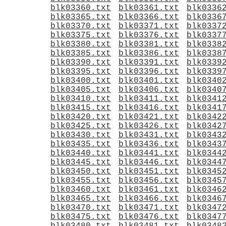
blk03360.txt
blk03361.txt
blk0336
blk03365.txt
blk03366.txt
blk0336
blk03370.txt
blk03371.txt
blk0337
blk03375.txt
blk03376.txt
blk0337
blk03380.txt
blk03381.txt
blk0338
blk03385.txt
blk03386.txt
blk0338
blk03390.txt
blk03391.txt
blk0339
blk03395.txt
blk03396.txt
blk0339
blk03400.txt
blk03401.txt
blk0340
blk03405.txt
blk03406.txt
blk0340
blk03410.txt
blk03411.txt
blk0341
blk03415.txt
blk03416.txt
blk0341
blk03420.txt
blk03421.txt
blk0342
blk03425.txt
blk03426.txt
blk0342
blk03430.txt
blk03431.txt
blk0343
blk03435.txt
blk03436.txt
blk0343
blk03440.txt
blk03441.txt
blk0344
blk03445.txt
blk03446.txt
blk0344
blk03450.txt
blk03451.txt
blk0345
blk03455.txt
blk03456.txt
blk0345
blk03460.txt
blk03461.txt
blk0346
blk03465.txt
blk03466.txt
blk0346
blk03470.txt
blk03471.txt
blk0347
blk03475.txt
blk03476.txt
blk0347