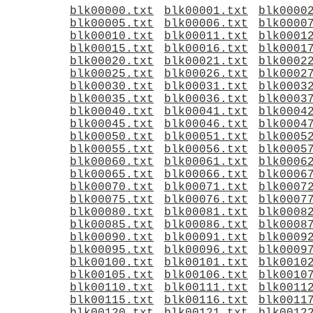
blk00000.txt
blk00001.txt
blk0000
blk00005.txt
blk00006.txt
blk0000
blk00010.txt
blk00011.txt
blk0001
blk00015.txt
blk00016.txt
blk0001
blk00020.txt
blk00021.txt
blk0002
blk00025.txt
blk00026.txt
blk0002
blk00030.txt
blk00031.txt
blk0003
blk00035.txt
blk00036.txt
blk0003
blk00040.txt
blk00041.txt
blk0004
blk00045.txt
blk00046.txt
blk0004
blk00050.txt
blk00051.txt
blk0005
blk00055.txt
blk00056.txt
blk0005
blk00060.txt
blk00061.txt
blk0006
blk00065.txt
blk00066.txt
blk0006
blk00070.txt
blk00071.txt
blk0007
blk00075.txt
blk00076.txt
blk0007
blk00080.txt
blk00081.txt
blk0008
blk00085.txt
blk00086.txt
blk0008
blk00090.txt
blk00091.txt
blk0009
blk00095.txt
blk00096.txt
blk0009
blk00100.txt
blk00101.txt
blk0010
blk00105.txt
blk00106.txt
blk0010
blk00110.txt
blk00111.txt
blk0011
blk00115.txt
blk00116.txt
blk0011