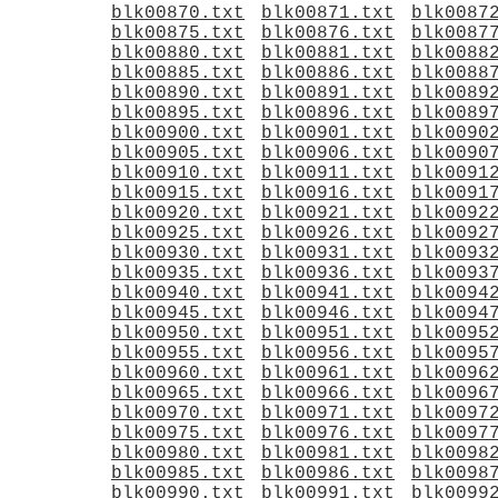
blk00870.txt
blk00871.txt
blk0087
blk00875.txt
blk00876.txt
blk0087
blk00880.txt
blk00881.txt
blk0088
blk00885.txt
blk00886.txt
blk0088
blk00890.txt
blk00891.txt
blk0089
blk00895.txt
blk00896.txt
blk0089
blk00900.txt
blk00901.txt
blk0090
blk00905.txt
blk00906.txt
blk0090
blk00910.txt
blk00911.txt
blk0091
blk00915.txt
blk00916.txt
blk0091
blk00920.txt
blk00921.txt
blk0092
blk00925.txt
blk00926.txt
blk0092
blk00930.txt
blk00931.txt
blk0093
blk00935.txt
blk00936.txt
blk0093
blk00940.txt
blk00941.txt
blk0094
blk00945.txt
blk00946.txt
blk0094
blk00950.txt
blk00951.txt
blk0095
blk00955.txt
blk00956.txt
blk0095
blk00960.txt
blk00961.txt
blk0096
blk00965.txt
blk00966.txt
blk0096
blk00970.txt
blk00971.txt
blk0097
blk00975.txt
blk00976.txt
blk0097
blk00980.txt
blk00981.txt
blk0098
blk00985.txt
blk00986.txt
blk0098
blk00990.txt
blk00991.txt
blk0099