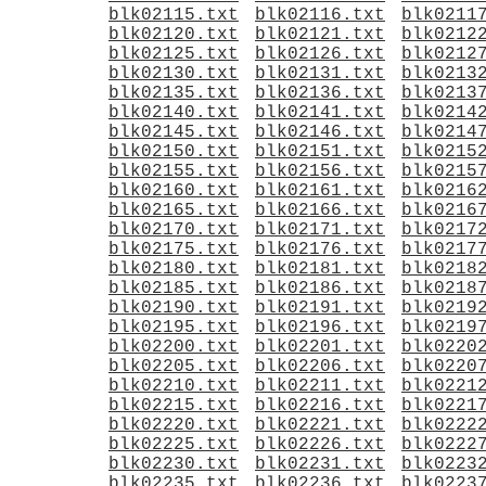
blk02115.txt
blk02116.txt
blk0211
blk02120.txt
blk02121.txt
blk0212
blk02125.txt
blk02126.txt
blk0212
blk02130.txt
blk02131.txt
blk0213
blk02135.txt
blk02136.txt
blk0213
blk02140.txt
blk02141.txt
blk0214
blk02145.txt
blk02146.txt
blk0214
blk02150.txt
blk02151.txt
blk0215
blk02155.txt
blk02156.txt
blk0215
blk02160.txt
blk02161.txt
blk0216
blk02165.txt
blk02166.txt
blk0216
blk02170.txt
blk02171.txt
blk0217
blk02175.txt
blk02176.txt
blk0217
blk02180.txt
blk02181.txt
blk0218
blk02185.txt
blk02186.txt
blk0218
blk02190.txt
blk02191.txt
blk0219
blk02195.txt
blk02196.txt
blk0219
blk02200.txt
blk02201.txt
blk0220
blk02205.txt
blk02206.txt
blk0220
blk02210.txt
blk02211.txt
blk0221
blk02215.txt
blk02216.txt
blk0221
blk02220.txt
blk02221.txt
blk0222
blk02225.txt
blk02226.txt
blk0222
blk02230.txt
blk02231.txt
blk0223
blk02235.txt
blk02236.txt
blk0223