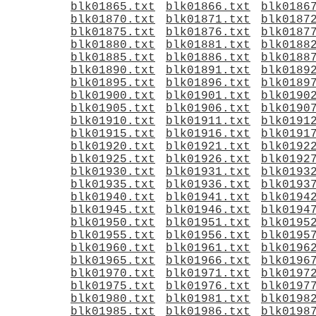
blk01865.txt
blk01866.txt
blk0186
blk01870.txt
blk01871.txt
blk0187
blk01875.txt
blk01876.txt
blk0187
blk01880.txt
blk01881.txt
blk0188
blk01885.txt
blk01886.txt
blk0188
blk01890.txt
blk01891.txt
blk0189
blk01895.txt
blk01896.txt
blk0189
blk01900.txt
blk01901.txt
blk0190
blk01905.txt
blk01906.txt
blk0190
blk01910.txt
blk01911.txt
blk0191
blk01915.txt
blk01916.txt
blk0191
blk01920.txt
blk01921.txt
blk0192
blk01925.txt
blk01926.txt
blk0192
blk01930.txt
blk01931.txt
blk0193
blk01935.txt
blk01936.txt
blk0193
blk01940.txt
blk01941.txt
blk0194
blk01945.txt
blk01946.txt
blk0194
blk01950.txt
blk01951.txt
blk0195
blk01955.txt
blk01956.txt
blk0195
blk01960.txt
blk01961.txt
blk0196
blk01965.txt
blk01966.txt
blk0196
blk01970.txt
blk01971.txt
blk0197
blk01975.txt
blk01976.txt
blk0197
blk01980.txt
blk01981.txt
blk0198
blk01985.txt
blk01986.txt
blk0198