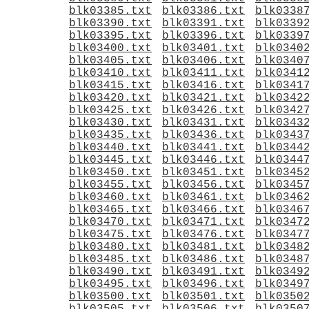
blk03385.txt
blk03386.txt
blk0338
blk03390.txt
blk03391.txt
blk0339
blk03395.txt
blk03396.txt
blk0339
blk03400.txt
blk03401.txt
blk0340
blk03405.txt
blk03406.txt
blk0340
blk03410.txt
blk03411.txt
blk0341
blk03415.txt
blk03416.txt
blk0341
blk03420.txt
blk03421.txt
blk0342
blk03425.txt
blk03426.txt
blk0342
blk03430.txt
blk03431.txt
blk0343
blk03435.txt
blk03436.txt
blk0343
blk03440.txt
blk03441.txt
blk0344
blk03445.txt
blk03446.txt
blk0344
blk03450.txt
blk03451.txt
blk0345
blk03455.txt
blk03456.txt
blk0345
blk03460.txt
blk03461.txt
blk0346
blk03465.txt
blk03466.txt
blk0346
blk03470.txt
blk03471.txt
blk0347
blk03475.txt
blk03476.txt
blk0347
blk03480.txt
blk03481.txt
blk0348
blk03485.txt
blk03486.txt
blk0348
blk03490.txt
blk03491.txt
blk0349
blk03495.txt
blk03496.txt
blk0349
blk03500.txt
blk03501.txt
blk0350