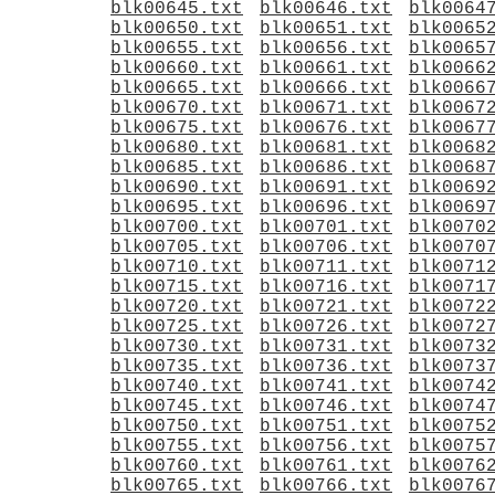
blk00645.txt
blk00646.txt
blk0064
blk00650.txt
blk00651.txt
blk0065
blk00655.txt
blk00656.txt
blk0065
blk00660.txt
blk00661.txt
blk0066
blk00665.txt
blk00666.txt
blk0066
blk00670.txt
blk00671.txt
blk0067
blk00675.txt
blk00676.txt
blk0067
blk00680.txt
blk00681.txt
blk0068
blk00685.txt
blk00686.txt
blk0068
blk00690.txt
blk00691.txt
blk0069
blk00695.txt
blk00696.txt
blk0069
blk00700.txt
blk00701.txt
blk0070
blk00705.txt
blk00706.txt
blk0070
blk00710.txt
blk00711.txt
blk0071
blk00715.txt
blk00716.txt
blk0071
blk00720.txt
blk00721.txt
blk0072
blk00725.txt
blk00726.txt
blk0072
blk00730.txt
blk00731.txt
blk0073
blk00735.txt
blk00736.txt
blk0073
blk00740.txt
blk00741.txt
blk0074
blk00745.txt
blk00746.txt
blk0074
blk00750.txt
blk00751.txt
blk0075
blk00755.txt
blk00756.txt
blk0075
blk00760.txt
blk00761.txt
blk0076
blk00765.txt
blk00766.txt
blk0076