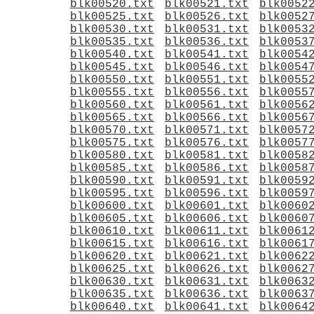
blk00520.txt
blk00521.txt
blk0052
blk00525.txt
blk00526.txt
blk0052
blk00530.txt
blk00531.txt
blk0053
blk00535.txt
blk00536.txt
blk0053
blk00540.txt
blk00541.txt
blk0054
blk00545.txt
blk00546.txt
blk0054
blk00550.txt
blk00551.txt
blk0055
blk00555.txt
blk00556.txt
blk0055
blk00560.txt
blk00561.txt
blk0056
blk00565.txt
blk00566.txt
blk0056
blk00570.txt
blk00571.txt
blk0057
blk00575.txt
blk00576.txt
blk0057
blk00580.txt
blk00581.txt
blk0058
blk00585.txt
blk00586.txt
blk0058
blk00590.txt
blk00591.txt
blk0059
blk00595.txt
blk00596.txt
blk0059
blk00600.txt
blk00601.txt
blk0060
blk00605.txt
blk00606.txt
blk0060
blk00610.txt
blk00611.txt
blk0061
blk00615.txt
blk00616.txt
blk0061
blk00620.txt
blk00621.txt
blk0062
blk00625.txt
blk00626.txt
blk0062
blk00630.txt
blk00631.txt
blk0063
blk00635.txt
blk00636.txt
blk0063
blk00640.txt
blk00641.txt
blk0064