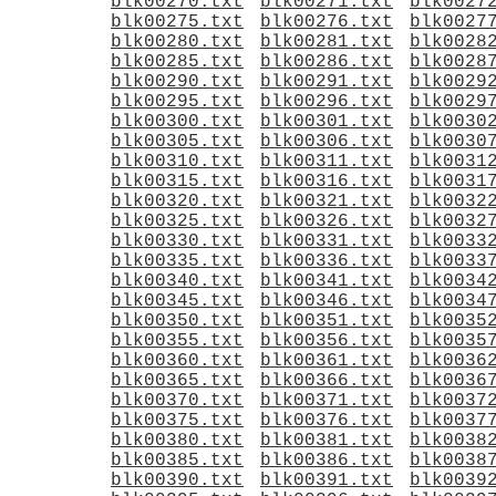
blk00270.txt
blk00271.txt
blk0027
blk00275.txt
blk00276.txt
blk0027
blk00280.txt
blk00281.txt
blk0028
blk00285.txt
blk00286.txt
blk0028
blk00290.txt
blk00291.txt
blk0029
blk00295.txt
blk00296.txt
blk0029
blk00300.txt
blk00301.txt
blk0030
blk00305.txt
blk00306.txt
blk0030
blk00310.txt
blk00311.txt
blk0031
blk00315.txt
blk00316.txt
blk0031
blk00320.txt
blk00321.txt
blk0032
blk00325.txt
blk00326.txt
blk0032
blk00330.txt
blk00331.txt
blk0033
blk00335.txt
blk00336.txt
blk0033
blk00340.txt
blk00341.txt
blk0034
blk00345.txt
blk00346.txt
blk0034
blk00350.txt
blk00351.txt
blk0035
blk00355.txt
blk00356.txt
blk0035
blk00360.txt
blk00361.txt
blk0036
blk00365.txt
blk00366.txt
blk0036
blk00370.txt
blk00371.txt
blk0037
blk00375.txt
blk00376.txt
blk0037
blk00380.txt
blk00381.txt
blk0038
blk00385.txt
blk00386.txt
blk0038
blk00390.txt
blk00391.txt
blk0039