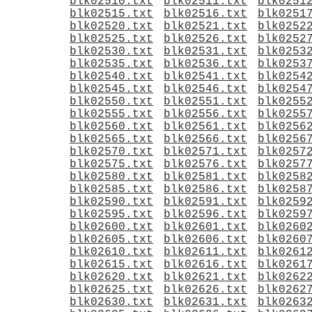
blk02510.txt
blk02511.txt
blk0251
blk02515.txt
blk02516.txt
blk0251
blk02520.txt
blk02521.txt
blk0252
blk02525.txt
blk02526.txt
blk0252
blk02530.txt
blk02531.txt
blk0253
blk02535.txt
blk02536.txt
blk0253
blk02540.txt
blk02541.txt
blk0254
blk02545.txt
blk02546.txt
blk0254
blk02550.txt
blk02551.txt
blk0255
blk02555.txt
blk02556.txt
blk0255
blk02560.txt
blk02561.txt
blk0256
blk02565.txt
blk02566.txt
blk0256
blk02570.txt
blk02571.txt
blk0257
blk02575.txt
blk02576.txt
blk0257
blk02580.txt
blk02581.txt
blk0258
blk02585.txt
blk02586.txt
blk0258
blk02590.txt
blk02591.txt
blk0259
blk02595.txt
blk02596.txt
blk0259
blk02600.txt
blk02601.txt
blk0260
blk02605.txt
blk02606.txt
blk0260
blk02610.txt
blk02611.txt
blk0261
blk02615.txt
blk02616.txt
blk0261
blk02620.txt
blk02621.txt
blk0262
blk02625.txt
blk02626.txt
blk0262
blk02630.txt
blk02631.txt
blk0263