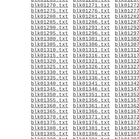
blk01265.txt
blk01266.txt
blk0126
blk01270.txt
blk01271.txt
blk0127
blk01275.txt
blk01276.txt
blk0127
blk01280.txt
blk01281.txt
blk0128
blk01285.txt
blk01286.txt
blk0128
blk01290.txt
blk01291.txt
blk0129
blk01295.txt
blk01296.txt
blk0129
blk01300.txt
blk01301.txt
blk0130
blk01305.txt
blk01306.txt
blk0130
blk01310.txt
blk01311.txt
blk0131
blk01315.txt
blk01316.txt
blk0131
blk01320.txt
blk01321.txt
blk0132
blk01325.txt
blk01326.txt
blk0132
blk01330.txt
blk01331.txt
blk0133
blk01335.txt
blk01336.txt
blk0133
blk01340.txt
blk01341.txt
blk0134
blk01345.txt
blk01346.txt
blk0134
blk01350.txt
blk01351.txt
blk0135
blk01355.txt
blk01356.txt
blk0135
blk01360.txt
blk01361.txt
blk0136
blk01365.txt
blk01366.txt
blk0136
blk01370.txt
blk01371.txt
blk0137
blk01375.txt
blk01376.txt
blk0137
blk01380.txt
blk01381.txt
blk0138
blk01385.txt
blk01386.txt
blk0138