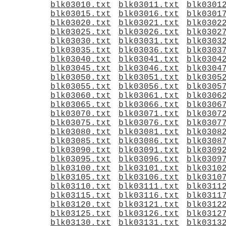
blk03010.txt
blk03011.txt
blk0301
blk03015.txt
blk03016.txt
blk0301
blk03020.txt
blk03021.txt
blk0302
blk03025.txt
blk03026.txt
blk0302
blk03030.txt
blk03031.txt
blk0303
blk03035.txt
blk03036.txt
blk0303
blk03040.txt
blk03041.txt
blk0304
blk03045.txt
blk03046.txt
blk0304
blk03050.txt
blk03051.txt
blk0305
blk03055.txt
blk03056.txt
blk0305
blk03060.txt
blk03061.txt
blk0306
blk03065.txt
blk03066.txt
blk0306
blk03070.txt
blk03071.txt
blk0307
blk03075.txt
blk03076.txt
blk0307
blk03080.txt
blk03081.txt
blk0308
blk03085.txt
blk03086.txt
blk0308
blk03090.txt
blk03091.txt
blk0309
blk03095.txt
blk03096.txt
blk0309
blk03100.txt
blk03101.txt
blk0310
blk03105.txt
blk03106.txt
blk0310
blk03110.txt
blk03111.txt
blk0311
blk03115.txt
blk03116.txt
blk0311
blk03120.txt
blk03121.txt
blk0312
blk03125.txt
blk03126.txt
blk0312
blk03130.txt
blk03131.txt
blk0313