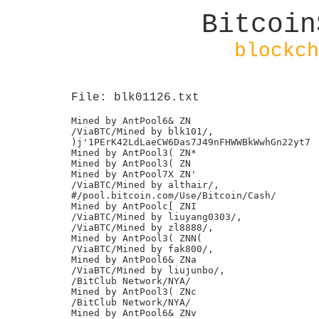
Bitcoin
blockch
File: blk01126.txt
Mined by AntPool6& ZN

/ViaBTC/Mined by blk101/,

)j'1PErK42LdLaeCW6Das7J49nFHWWBkWwhGn22yt7

Mined by AntPool3( ZN*

Mined by AntPool3( ZN

Mined by AntPool7X ZN'

/ViaBTC/Mined by althair/,

#/pool.bitcoin.com/Use/Bitcoin/Cash/

Mined by AntPoolc[ ZNI

/ViaBTC/Mined by liuyang0303/,

/ViaBTC/Mined by zl8888/,

Mined by AntPool3( ZNN(

/ViaBTC/Mined by fak800/,

Mined by AntPool6& ZNa

/ViaBTC/Mined by liujunbo/,

/BitClub Network/NYA/

Mined by AntPool3( ZNc

/BitClub Network/NYA/

Mined by AntPool6& ZNv
