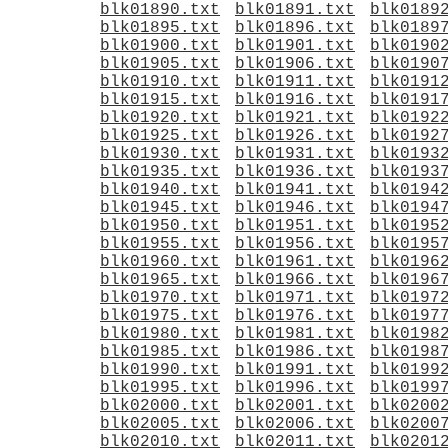
blk01890.txt
blk01891.txt
blk0189
blk01895.txt
blk01896.txt
blk0189
blk01900.txt
blk01901.txt
blk0190
blk01905.txt
blk01906.txt
blk0190
blk01910.txt
blk01911.txt
blk0191
blk01915.txt
blk01916.txt
blk0191
blk01920.txt
blk01921.txt
blk0192
blk01925.txt
blk01926.txt
blk0192
blk01930.txt
blk01931.txt
blk0193
blk01935.txt
blk01936.txt
blk0193
blk01940.txt
blk01941.txt
blk0194
blk01945.txt
blk01946.txt
blk0194
blk01950.txt
blk01951.txt
blk0195
blk01955.txt
blk01956.txt
blk0195
blk01960.txt
blk01961.txt
blk0196
blk01965.txt
blk01966.txt
blk0196
blk01970.txt
blk01971.txt
blk0197
blk01975.txt
blk01976.txt
blk0197
blk01980.txt
blk01981.txt
blk0198
blk01985.txt
blk01986.txt
blk0198
blk01990.txt
blk01991.txt
blk0199
blk01995.txt
blk01996.txt
blk0199
blk02000.txt
blk02001.txt
blk0200
blk02005.txt
blk02006.txt
blk0200
blk02010.txt
blk02011.txt
blk0201