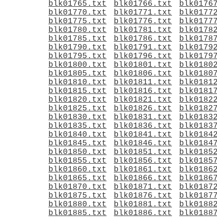
blk01765.txt
blk01766.txt
blk0176
blk01770.txt
blk01771.txt
blk0177
blk01775.txt
blk01776.txt
blk0177
blk01780.txt
blk01781.txt
blk0178
blk01785.txt
blk01786.txt
blk0178
blk01790.txt
blk01791.txt
blk0179
blk01795.txt
blk01796.txt
blk0179
blk01800.txt
blk01801.txt
blk0180
blk01805.txt
blk01806.txt
blk0180
blk01810.txt
blk01811.txt
blk0181
blk01815.txt
blk01816.txt
blk0181
blk01820.txt
blk01821.txt
blk0182
blk01825.txt
blk01826.txt
blk0182
blk01830.txt
blk01831.txt
blk0183
blk01835.txt
blk01836.txt
blk0183
blk01840.txt
blk01841.txt
blk0184
blk01845.txt
blk01846.txt
blk0184
blk01850.txt
blk01851.txt
blk0185
blk01855.txt
blk01856.txt
blk0185
blk01860.txt
blk01861.txt
blk0186
blk01865.txt
blk01866.txt
blk0186
blk01870.txt
blk01871.txt
blk0187
blk01875.txt
blk01876.txt
blk0187
blk01880.txt
blk01881.txt
blk0188
blk01885.txt
blk01886.txt
blk0188