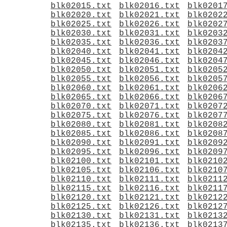
blk02015.txt
blk02016.txt
blk0201
blk02020.txt
blk02021.txt
blk0202
blk02025.txt
blk02026.txt
blk0202
blk02030.txt
blk02031.txt
blk0203
blk02035.txt
blk02036.txt
blk0203
blk02040.txt
blk02041.txt
blk0204
blk02045.txt
blk02046.txt
blk0204
blk02050.txt
blk02051.txt
blk0205
blk02055.txt
blk02056.txt
blk0205
blk02060.txt
blk02061.txt
blk0206
blk02065.txt
blk02066.txt
blk0206
blk02070.txt
blk02071.txt
blk0207
blk02075.txt
blk02076.txt
blk0207
blk02080.txt
blk02081.txt
blk0208
blk02085.txt
blk02086.txt
blk0208
blk02090.txt
blk02091.txt
blk0209
blk02095.txt
blk02096.txt
blk0209
blk02100.txt
blk02101.txt
blk0210
blk02105.txt
blk02106.txt
blk0210
blk02110.txt
blk02111.txt
blk0211
blk02115.txt
blk02116.txt
blk0211
blk02120.txt
blk02121.txt
blk0212
blk02125.txt
blk02126.txt
blk0212
blk02130.txt
blk02131.txt
blk0213
blk02135.txt
blk02136.txt
blk0213