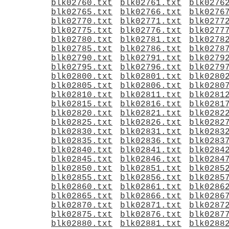
blk02760.txt
blk02761.txt
blk0276
blk02765.txt
blk02766.txt
blk0276
blk02770.txt
blk02771.txt
blk0277
blk02775.txt
blk02776.txt
blk0277
blk02780.txt
blk02781.txt
blk0278
blk02785.txt
blk02786.txt
blk0278
blk02790.txt
blk02791.txt
blk0279
blk02795.txt
blk02796.txt
blk0279
blk02800.txt
blk02801.txt
blk0280
blk02805.txt
blk02806.txt
blk0280
blk02810.txt
blk02811.txt
blk0281
blk02815.txt
blk02816.txt
blk0281
blk02820.txt
blk02821.txt
blk0282
blk02825.txt
blk02826.txt
blk0282
blk02830.txt
blk02831.txt
blk0283
blk02835.txt
blk02836.txt
blk0283
blk02840.txt
blk02841.txt
blk0284
blk02845.txt
blk02846.txt
blk0284
blk02850.txt
blk02851.txt
blk0285
blk02855.txt
blk02856.txt
blk0285
blk02860.txt
blk02861.txt
blk0286
blk02865.txt
blk02866.txt
blk0286
blk02870.txt
blk02871.txt
blk0287
blk02875.txt
blk02876.txt
blk0287
blk02880.txt
blk02881.txt
blk0288