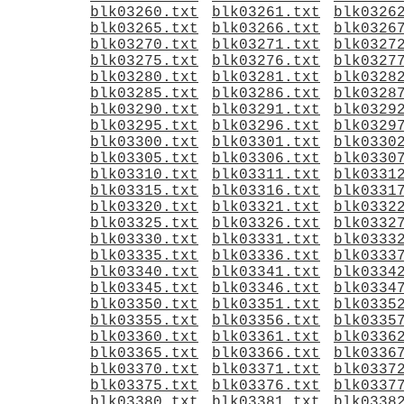
blk03260.txt
blk03261.txt
blk0326
blk03265.txt
blk03266.txt
blk0326
blk03270.txt
blk03271.txt
blk0327
blk03275.txt
blk03276.txt
blk0327
blk03280.txt
blk03281.txt
blk0328
blk03285.txt
blk03286.txt
blk0328
blk03290.txt
blk03291.txt
blk0329
blk03295.txt
blk03296.txt
blk0329
blk03300.txt
blk03301.txt
blk0330
blk03305.txt
blk03306.txt
blk0330
blk03310.txt
blk03311.txt
blk0331
blk03315.txt
blk03316.txt
blk0331
blk03320.txt
blk03321.txt
blk0332
blk03325.txt
blk03326.txt
blk0332
blk03330.txt
blk03331.txt
blk0333
blk03335.txt
blk03336.txt
blk0333
blk03340.txt
blk03341.txt
blk0334
blk03345.txt
blk03346.txt
blk0334
blk03350.txt
blk03351.txt
blk0335
blk03355.txt
blk03356.txt
blk0335
blk03360.txt
blk03361.txt
blk0336
blk03365.txt
blk03366.txt
blk0336
blk03370.txt
blk03371.txt
blk0337
blk03375.txt
blk03376.txt
blk0337
blk03380.txt
blk03381.txt
blk0338