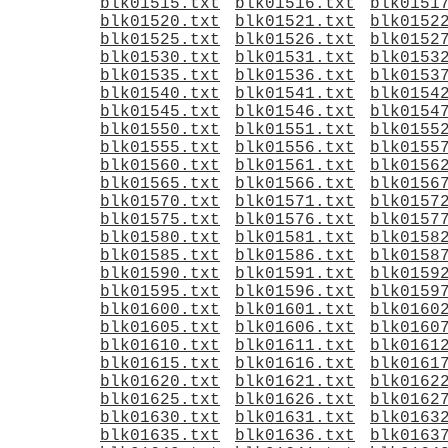
blk01515.txt
blk01516.txt
blk0151
blk01520.txt
blk01521.txt
blk0152
blk01525.txt
blk01526.txt
blk0152
blk01530.txt
blk01531.txt
blk0153
blk01535.txt
blk01536.txt
blk0153
blk01540.txt
blk01541.txt
blk0154
blk01545.txt
blk01546.txt
blk0154
blk01550.txt
blk01551.txt
blk0155
blk01555.txt
blk01556.txt
blk0155
blk01560.txt
blk01561.txt
blk0156
blk01565.txt
blk01566.txt
blk0156
blk01570.txt
blk01571.txt
blk0157
blk01575.txt
blk01576.txt
blk0157
blk01580.txt
blk01581.txt
blk0158
blk01585.txt
blk01586.txt
blk0158
blk01590.txt
blk01591.txt
blk0159
blk01595.txt
blk01596.txt
blk0159
blk01600.txt
blk01601.txt
blk0160
blk01605.txt
blk01606.txt
blk0160
blk01610.txt
blk01611.txt
blk0161
blk01615.txt
blk01616.txt
blk0161
blk01620.txt
blk01621.txt
blk0162
blk01625.txt
blk01626.txt
blk0162
blk01630.txt
blk01631.txt
blk0163
blk01635.txt
blk01636.txt
blk0163