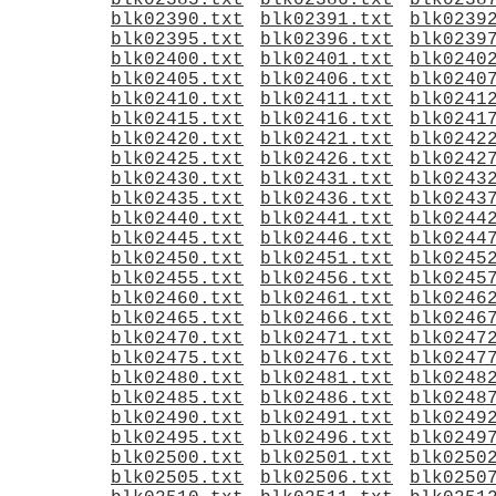
blk02385.txt
blk02386.txt
blk0238
blk02390.txt
blk02391.txt
blk0239
blk02395.txt
blk02396.txt
blk0239
blk02400.txt
blk02401.txt
blk0240
blk02405.txt
blk02406.txt
blk0240
blk02410.txt
blk02411.txt
blk0241
blk02415.txt
blk02416.txt
blk0241
blk02420.txt
blk02421.txt
blk0242
blk02425.txt
blk02426.txt
blk0242
blk02430.txt
blk02431.txt
blk0243
blk02435.txt
blk02436.txt
blk0243
blk02440.txt
blk02441.txt
blk0244
blk02445.txt
blk02446.txt
blk0244
blk02450.txt
blk02451.txt
blk0245
blk02455.txt
blk02456.txt
blk0245
blk02460.txt
blk02461.txt
blk0246
blk02465.txt
blk02466.txt
blk0246
blk02470.txt
blk02471.txt
blk0247
blk02475.txt
blk02476.txt
blk0247
blk02480.txt
blk02481.txt
blk0248
blk02485.txt
blk02486.txt
blk0248
blk02490.txt
blk02491.txt
blk0249
blk02495.txt
blk02496.txt
blk0249
blk02500.txt
blk02501.txt
blk0250
blk02505.txt
blk02506.txt
blk0250