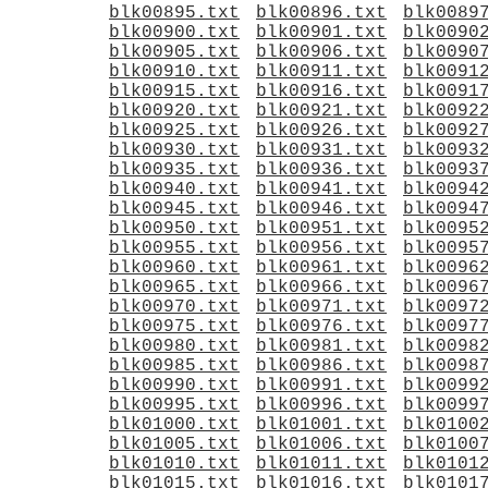
blk00895.txt
blk00896.txt
blk0089
blk00900.txt
blk00901.txt
blk0090
blk00905.txt
blk00906.txt
blk0090
blk00910.txt
blk00911.txt
blk0091
blk00915.txt
blk00916.txt
blk0091
blk00920.txt
blk00921.txt
blk0092
blk00925.txt
blk00926.txt
blk0092
blk00930.txt
blk00931.txt
blk0093
blk00935.txt
blk00936.txt
blk0093
blk00940.txt
blk00941.txt
blk0094
blk00945.txt
blk00946.txt
blk0094
blk00950.txt
blk00951.txt
blk0095
blk00955.txt
blk00956.txt
blk0095
blk00960.txt
blk00961.txt
blk0096
blk00965.txt
blk00966.txt
blk0096
blk00970.txt
blk00971.txt
blk0097
blk00975.txt
blk00976.txt
blk0097
blk00980.txt
blk00981.txt
blk0098
blk00985.txt
blk00986.txt
blk0098
blk00990.txt
blk00991.txt
blk0099
blk00995.txt
blk00996.txt
blk0099
blk01000.txt
blk01001.txt
blk0100
blk01005.txt
blk01006.txt
blk0100
blk01010.txt
blk01011.txt
blk0101
blk01015.txt
blk01016.txt
blk0101