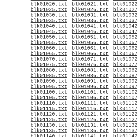
blk01020.txt
blk01021.txt
blk0102
blk01025.txt
blk01026.txt
blk0102
blk01030.txt
blk01031.txt
blk0103
blk01035.txt
blk01036.txt
blk0103
blk01040.txt
blk01041.txt
blk0104
blk01045.txt
blk01046.txt
blk0104
blk01050.txt
blk01051.txt
blk0105
blk01055.txt
blk01056.txt
blk0105
blk01060.txt
blk01061.txt
blk0106
blk01065.txt
blk01066.txt
blk0106
blk01070.txt
blk01071.txt
blk0107
blk01075.txt
blk01076.txt
blk0107
blk01080.txt
blk01081.txt
blk0108
blk01085.txt
blk01086.txt
blk0108
blk01090.txt
blk01091.txt
blk0109
blk01095.txt
blk01096.txt
blk0109
blk01100.txt
blk01101.txt
blk0110
blk01105.txt
blk01106.txt
blk0110
blk01110.txt
blk01111.txt
blk0111
blk01115.txt
blk01116.txt
blk0111
blk01120.txt
blk01121.txt
blk0112
blk01125.txt
blk01126.txt
blk0112
blk01130.txt
blk01131.txt
blk0113
blk01135.txt
blk01136.txt
blk0113
blk01140.txt
blk01141.txt
blk0114