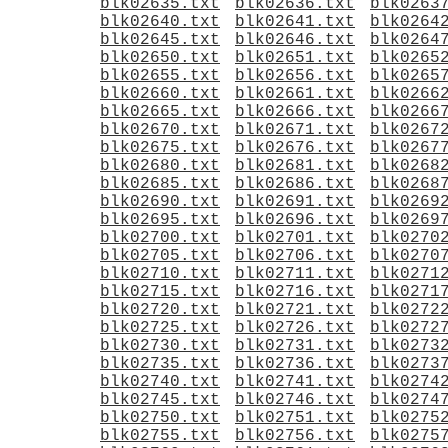
blk02635.txt
blk02636.txt
blk0263
blk02640.txt
blk02641.txt
blk0264
blk02645.txt
blk02646.txt
blk0264
blk02650.txt
blk02651.txt
blk0265
blk02655.txt
blk02656.txt
blk0265
blk02660.txt
blk02661.txt
blk0266
blk02665.txt
blk02666.txt
blk0266
blk02670.txt
blk02671.txt
blk0267
blk02675.txt
blk02676.txt
blk0267
blk02680.txt
blk02681.txt
blk0268
blk02685.txt
blk02686.txt
blk0268
blk02690.txt
blk02691.txt
blk0269
blk02695.txt
blk02696.txt
blk0269
blk02700.txt
blk02701.txt
blk0270
blk02705.txt
blk02706.txt
blk0270
blk02710.txt
blk02711.txt
blk0271
blk02715.txt
blk02716.txt
blk0271
blk02720.txt
blk02721.txt
blk0272
blk02725.txt
blk02726.txt
blk0272
blk02730.txt
blk02731.txt
blk0273
blk02735.txt
blk02736.txt
blk0273
blk02740.txt
blk02741.txt
blk0274
blk02745.txt
blk02746.txt
blk0274
blk02750.txt
blk02751.txt
blk0275
blk02755.txt
blk02756.txt
blk0275