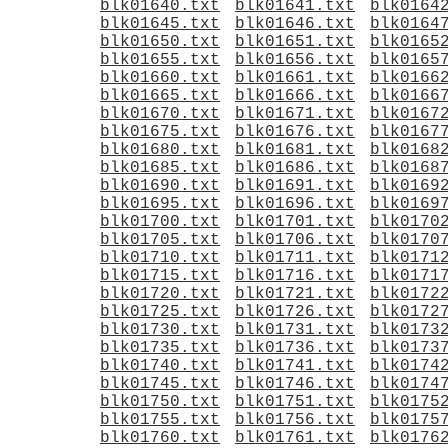
blk01640.txt
blk01641.txt
blk0164
blk01645.txt
blk01646.txt
blk0164
blk01650.txt
blk01651.txt
blk0165
blk01655.txt
blk01656.txt
blk0165
blk01660.txt
blk01661.txt
blk0166
blk01665.txt
blk01666.txt
blk0166
blk01670.txt
blk01671.txt
blk0167
blk01675.txt
blk01676.txt
blk0167
blk01680.txt
blk01681.txt
blk0168
blk01685.txt
blk01686.txt
blk0168
blk01690.txt
blk01691.txt
blk0169
blk01695.txt
blk01696.txt
blk0169
blk01700.txt
blk01701.txt
blk0170
blk01705.txt
blk01706.txt
blk0170
blk01710.txt
blk01711.txt
blk0171
blk01715.txt
blk01716.txt
blk0171
blk01720.txt
blk01721.txt
blk0172
blk01725.txt
blk01726.txt
blk0172
blk01730.txt
blk01731.txt
blk0173
blk01735.txt
blk01736.txt
blk0173
blk01740.txt
blk01741.txt
blk0174
blk01745.txt
blk01746.txt
blk0174
blk01750.txt
blk01751.txt
blk0175
blk01755.txt
blk01756.txt
blk0175
blk01760.txt
blk01761.txt
blk0176