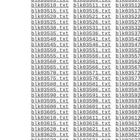
blk03505.txt
blk03506.txt
blk0350
blk03510.txt
blk03511.txt
blk0351
blk03515.txt
blk03516.txt
blk0351
blk03520.txt
blk03521.txt
blk0352
blk03525.txt
blk03526.txt
blk0352
blk03530.txt
blk03531.txt
blk0353
blk03535.txt
blk03536.txt
blk0353
blk03540.txt
blk03541.txt
blk0354
blk03545.txt
blk03546.txt
blk0354
blk03550.txt
blk03551.txt
blk0355
blk03555.txt
blk03556.txt
blk0355
blk03560.txt
blk03561.txt
blk0356
blk03565.txt
blk03566.txt
blk0356
blk03570.txt
blk03571.txt
blk0357
blk03575.txt
blk03576.txt
blk0357
blk03580.txt
blk03581.txt
blk0358
blk03585.txt
blk03586.txt
blk0358
blk03590.txt
blk03591.txt
blk0359
blk03595.txt
blk03596.txt
blk0359
blk03600.txt
blk03601.txt
blk0360
blk03605.txt
blk03606.txt
blk0360
blk03610.txt
blk03611.txt
blk0361
blk03615.txt
blk03616.txt
blk0361
blk03620.txt
blk03621.txt
blk0362
blk03625.txt
blk03626.txt
blk0362