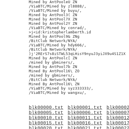
Mined by AntPooleU ZN

/ViaBTC/Mined by zl8888/,

/ViaBTC/Mined by buyu/,

Mined by AntPool3( ZN

Mined by AntPool7X ZN

Mined by AntPool2Y ZN

/ViaBTC/Mined by conrad/,

>j<id:kristopherlamberth.id

Mined by AntPool9& ZNg

/BitClub Network/NYA/

/ViaBTC/Mined by hdy666/,

/BitClub Network/NYA/

)j'2RErS7s8iSTWL53qLHisY9nyuJ3yiJX9u4S1Z1X

Mined by AntPoolc[ ZN

/mined by gbminers/,

Mined by AntPool7b ZN

Mined By AntPool16\ ZO

/mined by gbminers/,

/BitClub Network/NYA/

Mined By AntPool16\ ZN

/ViaBTC/Mined by syz333333/,

blk00000.txt
blk00001.txt
blk0000
blk00005.txt
blk00006.txt
blk0000
blk00010.txt
blk00011.txt
blk0001
blk00015.txt
blk00016.txt
blk0001
blk00020.txt
blk00021.txt
blk0002