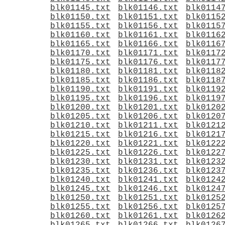
blk01145.txt
blk01146.txt
blk0114
blk01150.txt
blk01151.txt
blk0115
blk01155.txt
blk01156.txt
blk0115
blk01160.txt
blk01161.txt
blk0116
blk01165.txt
blk01166.txt
blk0116
blk01170.txt
blk01171.txt
blk0117
blk01175.txt
blk01176.txt
blk0117
blk01180.txt
blk01181.txt
blk0118
blk01185.txt
blk01186.txt
blk0118
blk01190.txt
blk01191.txt
blk0119
blk01195.txt
blk01196.txt
blk0119
blk01200.txt
blk01201.txt
blk0120
blk01205.txt
blk01206.txt
blk0120
blk01210.txt
blk01211.txt
blk0121
blk01215.txt
blk01216.txt
blk0121
blk01220.txt
blk01221.txt
blk0122
blk01225.txt
blk01226.txt
blk0122
blk01230.txt
blk01231.txt
blk0123
blk01235.txt
blk01236.txt
blk0123
blk01240.txt
blk01241.txt
blk0124
blk01245.txt
blk01246.txt
blk0124
blk01250.txt
blk01251.txt
blk0125
blk01255.txt
blk01256.txt
blk0125
blk01260.txt
blk01261.txt
blk0126