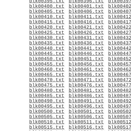
blk00395.txt
blk00396.txt
blk0039
blk00400.txt
blk00401.txt
blk0040
blk00405.txt
blk00406.txt
blk0040
blk00410.txt
blk00411.txt
blk0041
blk00415.txt
blk00416.txt
blk0041
blk00420.txt
blk00421.txt
blk0042
blk00425.txt
blk00426.txt
blk0042
blk00430.txt
blk00431.txt
blk0043
blk00435.txt
blk00436.txt
blk0043
blk00440.txt
blk00441.txt
blk0044
blk00445.txt
blk00446.txt
blk0044
blk00450.txt
blk00451.txt
blk0045
blk00455.txt
blk00456.txt
blk0045
blk00460.txt
blk00461.txt
blk0046
blk00465.txt
blk00466.txt
blk0046
blk00470.txt
blk00471.txt
blk0047
blk00475.txt
blk00476.txt
blk0047
blk00480.txt
blk00481.txt
blk0048
blk00485.txt
blk00486.txt
blk0048
blk00490.txt
blk00491.txt
blk0049
blk00495.txt
blk00496.txt
blk0049
blk00500.txt
blk00501.txt
blk0050
blk00505.txt
blk00506.txt
blk0050
blk00510.txt
blk00511.txt
blk0051
blk00515.txt
blk00516.txt
blk0051