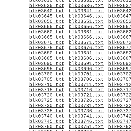
blk03630.txt
blk03631.txt
blk0363
blk03635.txt
blk03636.txt
blk0363
blk03640.txt
blk03641.txt
blk0364
blk03645.txt
blk03646.txt
blk0364
blk03650.txt
blk03651.txt
blk0365
blk03655.txt
blk03656.txt
blk0365
blk03660.txt
blk03661.txt
blk0366
blk03665.txt
blk03666.txt
blk0366
blk03670.txt
blk03671.txt
blk0367
blk03675.txt
blk03676.txt
blk0367
blk03680.txt
blk03681.txt
blk0368
blk03685.txt
blk03686.txt
blk0368
blk03690.txt
blk03691.txt
blk0369
blk03695.txt
blk03696.txt
blk0369
blk03700.txt
blk03701.txt
blk0370
blk03705.txt
blk03706.txt
blk0370
blk03710.txt
blk03711.txt
blk0371
blk03715.txt
blk03716.txt
blk0371
blk03720.txt
blk03721.txt
blk0372
blk03725.txt
blk03726.txt
blk0372
blk03730.txt
blk03731.txt
blk0373
blk03735.txt
blk03736.txt
blk0373
blk03740.txt
blk03741.txt
blk0374
blk03745.txt
blk03746.txt
blk0374
blk03750.txt
blk03751.txt
blk0375