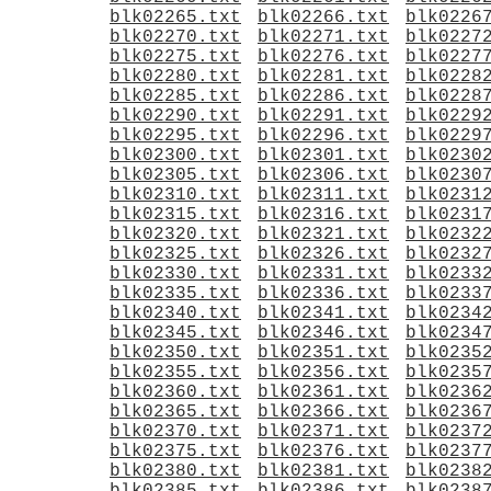
blk02265.txt
blk02266.txt
blk0226
blk02270.txt
blk02271.txt
blk0227
blk02275.txt
blk02276.txt
blk0227
blk02280.txt
blk02281.txt
blk0228
blk02285.txt
blk02286.txt
blk0228
blk02290.txt
blk02291.txt
blk0229
blk02295.txt
blk02296.txt
blk0229
blk02300.txt
blk02301.txt
blk0230
blk02305.txt
blk02306.txt
blk0230
blk02310.txt
blk02311.txt
blk0231
blk02315.txt
blk02316.txt
blk0231
blk02320.txt
blk02321.txt
blk0232
blk02325.txt
blk02326.txt
blk0232
blk02330.txt
blk02331.txt
blk0233
blk02335.txt
blk02336.txt
blk0233
blk02340.txt
blk02341.txt
blk0234
blk02345.txt
blk02346.txt
blk0234
blk02350.txt
blk02351.txt
blk0235
blk02355.txt
blk02356.txt
blk0235
blk02360.txt
blk02361.txt
blk0236
blk02365.txt
blk02366.txt
blk0236
blk02370.txt
blk02371.txt
blk0237
blk02375.txt
blk02376.txt
blk0237
blk02380.txt
blk02381.txt
blk0238