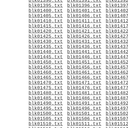
blk01390.txt
blk01391.txt
blk0139
blk01395.txt
blk01396.txt
blk0139
blk01400.txt
blk01401.txt
blk0140
blk01405.txt
blk01406.txt
blk0140
blk01410.txt
blk01411.txt
blk0141
blk01415.txt
blk01416.txt
blk0141
blk01420.txt
blk01421.txt
blk0142
blk01425.txt
blk01426.txt
blk0142
blk01430.txt
blk01431.txt
blk0143
blk01435.txt
blk01436.txt
blk0143
blk01440.txt
blk01441.txt
blk0144
blk01445.txt
blk01446.txt
blk0144
blk01450.txt
blk01451.txt
blk0145
blk01455.txt
blk01456.txt
blk0145
blk01460.txt
blk01461.txt
blk0146
blk01465.txt
blk01466.txt
blk0146
blk01470.txt
blk01471.txt
blk0147
blk01475.txt
blk01476.txt
blk0147
blk01480.txt
blk01481.txt
blk0148
blk01485.txt
blk01486.txt
blk0148
blk01490.txt
blk01491.txt
blk0149
blk01495.txt
blk01496.txt
blk0149
blk01500.txt
blk01501.txt
blk0150
blk01505.txt
blk01506.txt
blk0150
blk01510.txt
blk01511.txt
blk0151