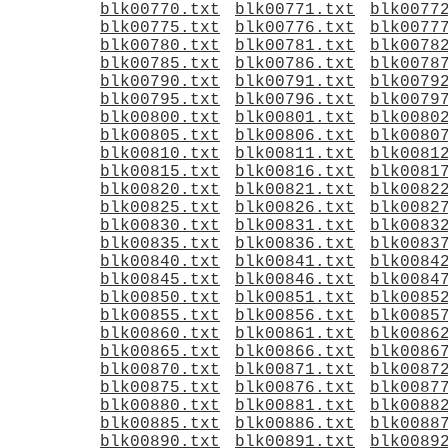
blk00770.txt
blk00771.txt
blk0077
blk00775.txt
blk00776.txt
blk0077
blk00780.txt
blk00781.txt
blk0078
blk00785.txt
blk00786.txt
blk0078
blk00790.txt
blk00791.txt
blk0079
blk00795.txt
blk00796.txt
blk0079
blk00800.txt
blk00801.txt
blk0080
blk00805.txt
blk00806.txt
blk0080
blk00810.txt
blk00811.txt
blk0081
blk00815.txt
blk00816.txt
blk0081
blk00820.txt
blk00821.txt
blk0082
blk00825.txt
blk00826.txt
blk0082
blk00830.txt
blk00831.txt
blk0083
blk00835.txt
blk00836.txt
blk0083
blk00840.txt
blk00841.txt
blk0084
blk00845.txt
blk00846.txt
blk0084
blk00850.txt
blk00851.txt
blk0085
blk00855.txt
blk00856.txt
blk0085
blk00860.txt
blk00861.txt
blk0086
blk00865.txt
blk00866.txt
blk0086
blk00870.txt
blk00871.txt
blk0087
blk00875.txt
blk00876.txt
blk0087
blk00880.txt
blk00881.txt
blk0088
blk00885.txt
blk00886.txt
blk0088
blk00890.txt
blk00891.txt
blk0089