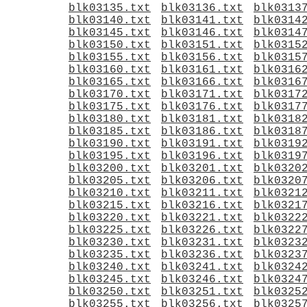
blk03135.txt
blk03136.txt
blk0313
blk03140.txt
blk03141.txt
blk0314
blk03145.txt
blk03146.txt
blk0314
blk03150.txt
blk03151.txt
blk0315
blk03155.txt
blk03156.txt
blk0315
blk03160.txt
blk03161.txt
blk0316
blk03165.txt
blk03166.txt
blk0316
blk03170.txt
blk03171.txt
blk0317
blk03175.txt
blk03176.txt
blk0317
blk03180.txt
blk03181.txt
blk0318
blk03185.txt
blk03186.txt
blk0318
blk03190.txt
blk03191.txt
blk0319
blk03195.txt
blk03196.txt
blk0319
blk03200.txt
blk03201.txt
blk0320
blk03205.txt
blk03206.txt
blk0320
blk03210.txt
blk03211.txt
blk0321
blk03215.txt
blk03216.txt
blk0321
blk03220.txt
blk03221.txt
blk0322
blk03225.txt
blk03226.txt
blk0322
blk03230.txt
blk03231.txt
blk0323
blk03235.txt
blk03236.txt
blk0323
blk03240.txt
blk03241.txt
blk0324
blk03245.txt
blk03246.txt
blk0324
blk03250.txt
blk03251.txt
blk0325
blk03255.txt
blk03256.txt
blk0325