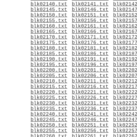
blk02140.txt
blk02141.txt
blk0214
blk02145.txt
blk02146.txt
blk0214
blk02150.txt
blk02151.txt
blk0215
blk02155.txt
blk02156.txt
blk0215
blk02160.txt
blk02161.txt
blk0216
blk02165.txt
blk02166.txt
blk0216
blk02170.txt
blk02171.txt
blk0217
blk02175.txt
blk02176.txt
blk0217
blk02180.txt
blk02181.txt
blk0218
blk02185.txt
blk02186.txt
blk0218
blk02190.txt
blk02191.txt
blk0219
blk02195.txt
blk02196.txt
blk0219
blk02200.txt
blk02201.txt
blk0220
blk02205.txt
blk02206.txt
blk0220
blk02210.txt
blk02211.txt
blk0221
blk02215.txt
blk02216.txt
blk0221
blk02220.txt
blk02221.txt
blk0222
blk02225.txt
blk02226.txt
blk0222
blk02230.txt
blk02231.txt
blk0223
blk02235.txt
blk02236.txt
blk0223
blk02240.txt
blk02241.txt
blk0224
blk02245.txt
blk02246.txt
blk0224
blk02250.txt
blk02251.txt
blk0225
blk02255.txt
blk02256.txt
blk0225
blk02260.txt
blk02261.txt
blk0226