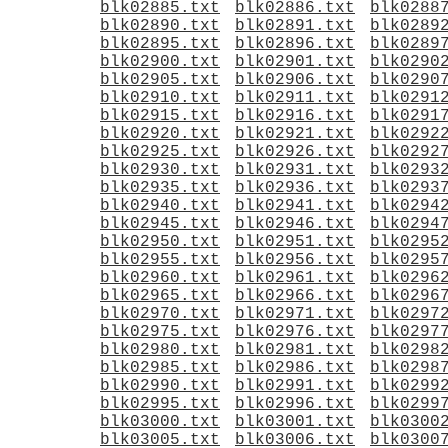
blk02885.txt
blk02886.txt
blk0288
blk02890.txt
blk02891.txt
blk0289
blk02895.txt
blk02896.txt
blk0289
blk02900.txt
blk02901.txt
blk0290
blk02905.txt
blk02906.txt
blk0290
blk02910.txt
blk02911.txt
blk0291
blk02915.txt
blk02916.txt
blk0291
blk02920.txt
blk02921.txt
blk0292
blk02925.txt
blk02926.txt
blk0292
blk02930.txt
blk02931.txt
blk0293
blk02935.txt
blk02936.txt
blk0293
blk02940.txt
blk02941.txt
blk0294
blk02945.txt
blk02946.txt
blk0294
blk02950.txt
blk02951.txt
blk0295
blk02955.txt
blk02956.txt
blk0295
blk02960.txt
blk02961.txt
blk0296
blk02965.txt
blk02966.txt
blk0296
blk02970.txt
blk02971.txt
blk0297
blk02975.txt
blk02976.txt
blk0297
blk02980.txt
blk02981.txt
blk0298
blk02985.txt
blk02986.txt
blk0298
blk02990.txt
blk02991.txt
blk0299
blk02995.txt
blk02996.txt
blk0299
blk03000.txt
blk03001.txt
blk0300
blk03005.txt
blk03006.txt
blk0300